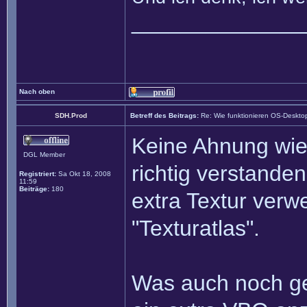
______________
Nach oben
SDH.Prod
Betreff des Beitrags:
Re: Wie funktionieren OS-Deskto
Keine Ahnung wie
DGL Member
richtig verstande
Registriert:
Sa Okt 18, 2008
11:59
Beiträge:
180
extra Textur ver
"Texturatlas".
Was auch noch geh