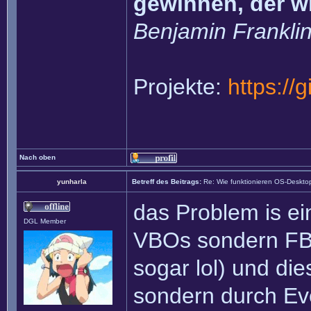
gewinnen, der w
Benjamin Frankli
Projekte:
https://
Nach oben
yunharla
Betreff des Beitrags:
Re: Wie funktionieren OS-Deskto
das Problem is ei
DGL Member
VBOs sondern FBO
sogar lol) und die
sondern durch Ev