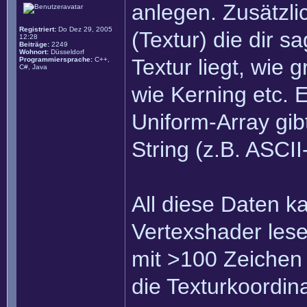
anlegen. Zusätzli
Registriert:
Do Dez 29, 2005
(Textur) die dir s
12:28
Beiträge:
2249
Wohnort:
Düsseldorf
Textur liegt, wie 
Programmiersprache:
C++,
C#, Java
wie Kerning etc. E
Uniform-Array gib
String (z.B. ASCI
All diese Daten k
Vertexshader lese
mit >100 Zeichen
die Texturkoordina