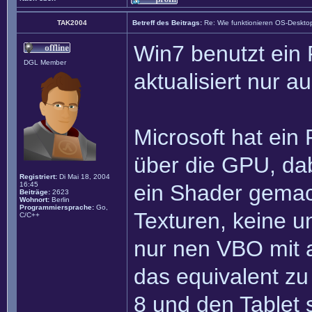
TAK2004
Betreff des Beitrags:
Re: Wie funktionieren OS-Deskto
Win7 benutzt ein 
DGL Member
aktualisiert nur 
Microsoft hat ein
über die GPU, dab
Registriert:
Di Mai 18, 2004
16:45
ein Shader gemac
Beiträge:
2623
Wohnort:
Berlin
Programmiersprache:
Go,
Texturen, keine u
C/C++
nur nen VBO mit 
das equivalent z
8 und den Tablet s