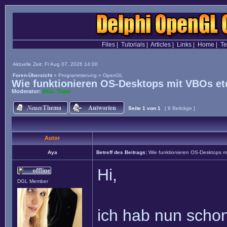
Files
|
Tutorials
|
Articles
|
Links
|
Home
|
T
Aktuelle Zeit: Fr Aug 07, 2026 14:00
Foren-Übersicht
»
Programmierung
»
OpenGL
Wie funktionieren OS-Desktops mit VBOs et
Moderator:
DGL-Team
Seite
1
von
1
[ 9 Beiträge ]
Autor
Aya
Betreff des Beitrags:
Wie funktionieren OS-Desktops m
Hi,
DGL Member
ich hab nun scho