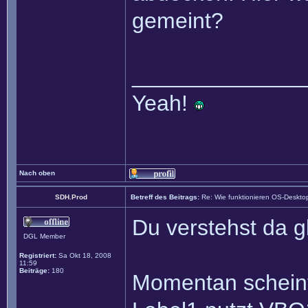
gemeint?
______________
Yeah!
Nach oben
SDH.Prod
Betreff des Beitrags:
Re: Wie funktionieren OS-Deskto
Du verstehst da g
DGL Member
Registriert:
Sa Okt 18, 2008
11:59
Beiträge:
180
Momentan scheint