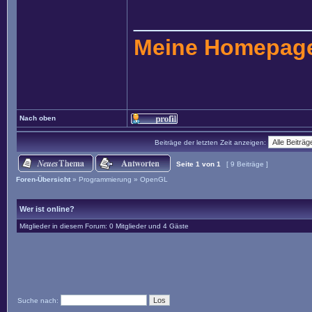
______________
Meine Homepag
Nach oben
Beiträge der letzten Zeit anzeigen:
Seite
1
von
1
[ 9 Beiträge ]
Foren-Übersicht
»
Programmierung
»
OpenGL
Wer ist online?
Mitglieder in diesem Forum: 0 Mitglieder und 4 Gäste
Suche nach: