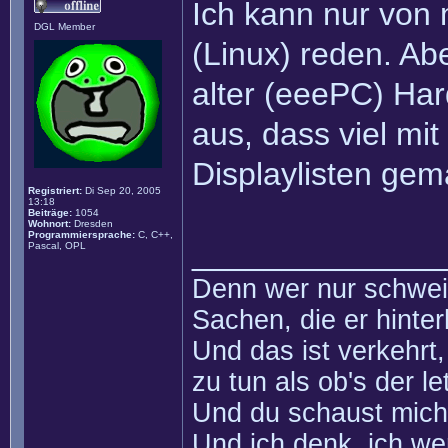
Ich kann nur von
DGL Member
(Linux) reden. Ab
alter (eeePC) Har
aus, dass viel m
Displaylisten gem
Registriert:
Di Sep 20, 2005
13:18
Beiträge:
1054
Wohnort:
Dresden
Programmiersprache:
C, C++,
______________
Pascal, OPL
Denn wer nur schweig
Sachen, die er hinter
Und das ist verkehrt,
zu tun als ob's der le
Und du schaust mich 
Und ich denk, ich we