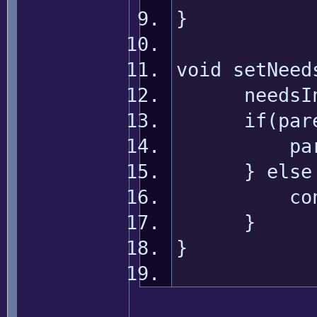
}
void setNeed
needsInval
if(parent
parent.se
} else 
context
}
}