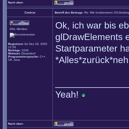
Nach oben
Coolcat
Betreff des Beitrags:
Re: Wie funktionieren OS-Deskto
Ok, ich war bis e
DGL Member
glDrawElements e
Registriert:
Do Dez 29, 2005
Startparameter ha
12:28
Beiträge:
2249
Wohnort:
Düsseldorf
*Alles*zurück*ne
Programmiersprache:
C++,
C#, Java
______________
Yeah!
Nach oben