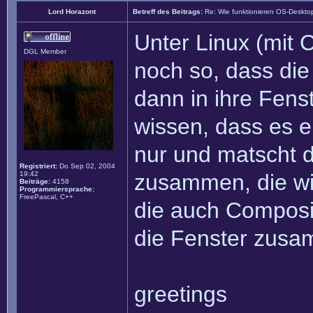
Lord Horazont
Betreff des Beitrags:
Re: Wie funktionieren OS-Deskto
Unter Linux (mit 
DGL Member
noch so, dass di
dann in ihre Fens
wissen, dass es e
nur und matscht 
Registriert:
Do Sep 02, 2004
19:42
zusammen, die wi
Beiträge:
4158
Programmiersprache:
FreePascal, C++
die auch Composi
die Fenster zusa
greetings