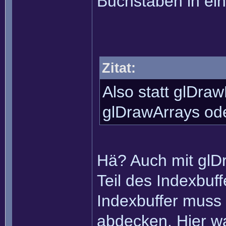
Buchstaben in ei
Zitat:
Also statt glDra
glDrawArrays ode
Hä? Auch mit glD
Teil des Indexbuf
Indexbuffer muss 
abdecken. Hier w