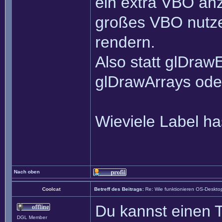
ein extra VBO an
großes VBO nutze
rendern.
Also statt glDraw
glDrawArrays ode
Wieviele Label h
Nach oben
Coolcat
Betreff des Beitrags:
Re: Wie funktionieren OS-Deskto
Du kannst einen T
DGL Member