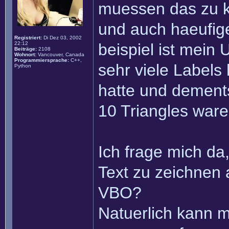
muessen das zu kl
und auch haeufige
Registriert:
Di Dez 03, 2002
22:12
beispiel ist mein
Beiträge:
2108
Wohnort:
Vancouver, Canada
Programmiersprache:
C++,
sehr viele Labels 
Python
hatte und dement
10 Triangles ware
Ich frage mich da
Text zu zeichnen 
VBO?
Natuerlich kann m