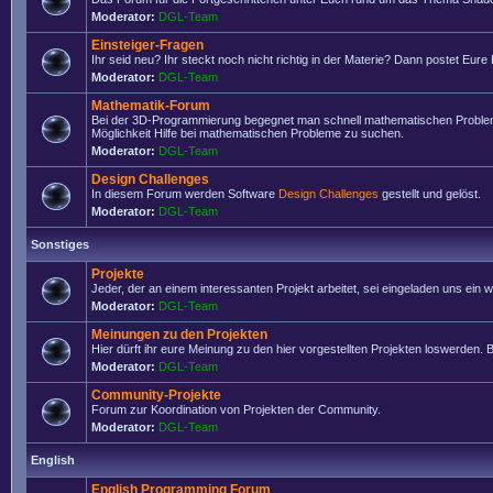
Moderator:
DGL-Team
Einsteiger-Fragen
Ihr seid neu? Ihr steckt noch nicht richtig in der Materie? Dann postet Eure
Moderator:
DGL-Team
Mathematik-Forum
Bei der 3D-Programmierung begegnet man schnell mathematischen Problemen
Möglichkeit Hilfe bei mathematischen Probleme zu suchen.
Moderator:
DGL-Team
Design Challenges
In diesem Forum werden Software
Design Challenges
gestellt und gelöst.
Moderator:
DGL-Team
Sonstiges
Projekte
Jeder, der an einem interessanten Projekt arbeitet, sei eingeladen uns ein
Moderator:
DGL-Team
Meinungen zu den Projekten
Hier dürft ihr eure Meinung zu den hier vorgestellten Projekten loswerden. Bi
Moderator:
DGL-Team
Community-Projekte
Forum zur Koordination von Projekten der Community.
Moderator:
DGL-Team
English
English Programming Forum