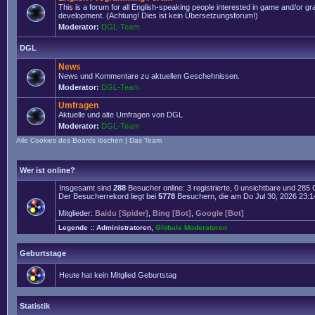
This is a forum for all English-speaking people interested in game and/or g
development. (Achtung! Dies ist kein Übersetzungsforum!)
Moderator:
DGL-Team
DGL
News
News und Kommentare zu aktuellen Geschehnissen.
Moderator:
DGL-Team
Umfragen
Aktuelle und alte Umfragen von DGL
Moderator:
DGL-Team
Alle Cookies des Boards löschen
|
Das Team
Wer ist online?
Insgesamt sind
288
Besucher online: 3 registrierte, 0 unsichtbare und 285
Der Besucherrekord liegt bei
5778
Besuchern, die am Do Jul 30, 2026 23:14 
Mitglieder:
Baidu [Spider]
,
Bing [Bot]
,
Google [Bot]
Legende ::
Administratoren
,
Globale Moderatoren
Geburtstage
Heute hat kein Mitglied Geburtstag
Statistik