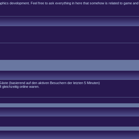
raphics development. Feel free to ask everything in here that somehow is related to game and
 Gäste (basierend auf den aktiven Besuchern der letzten 5 Minuten)
gleichzeitig online waren.