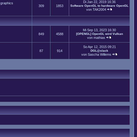
Di Jan 22, 2019 16:36
 graphics
309
1853
Software OpenGL to hardware OpenGL
von
TAK2004
Mi Sep 13, 2023 16:30
849
4588
[OPENGL] OpenGL wird Vulkan
von
mathias
So Apr 12, 2015 09:21
87
914
DGL@slack
von
Sascha Willems