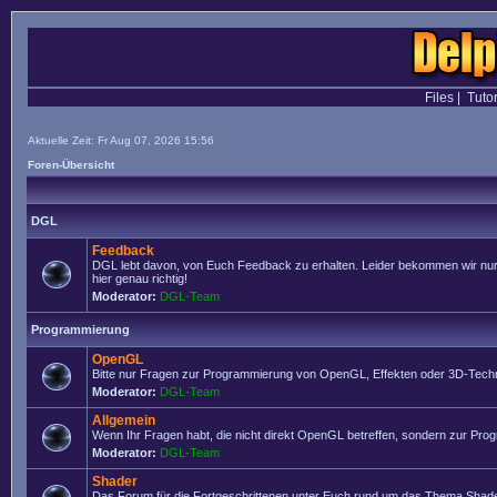
Files
|
Tutor
Aktuelle Zeit: Fr Aug 07, 2026 15:56
Foren-Übersicht
DGL
Feedback
DGL lebt davon, von Euch Feedback zu erhalten. Leider bekommen wir nur se
hier genau richtig!
Moderator:
DGL-Team
Programmierung
OpenGL
Bitte nur Fragen zur Programmierung von OpenGL, Effekten oder 3D-Techn
Moderator:
DGL-Team
Allgemein
Wenn Ihr Fragen habt, die nicht direkt OpenGL betreffen, sondern zur Prog
Moderator:
DGL-Team
Shader
Das Forum für die Fortgeschrittenen unter Euch rund um das Thema Shade