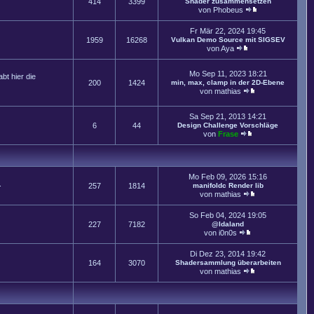
414
3399
Shader zusammensetzen
von
Phobeus
Fr Mär 22, 2024 19:45
1959
16268
Vulkan Demo Source mit SIGSEV
von
Aya
Mo Sep 11, 2023 18:21
t hier die
200
1424
min, max, clamp in der 2D-Ebene
von
mathias
Sa Sep 21, 2013 14:21
6
44
Design Challenge Vorschläge
von
Frase
Mo Feb 09, 2026 15:16
.
257
1814
manifoldc Render lib
von
mathias
So Feb 04, 2024 19:05
227
7182
@Idaland
von
i0n0s
Di Dez 23, 2014 19:42
164
3070
Shadersammlung überarbeiten
von
mathias