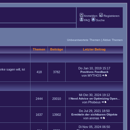
Anmelden
Registrieren
FAQ
Suche
Unbeantwortete Themen
|
Aktive Themen
Themen
Beiträge
Letzter Beitrag
Do Jan 10, 2019 15:17
ke sagen will, ist
418
3782
Positives Feedback
von
MYTHOS
Mi Okt 30, 2024 19:12
2444
20010
I Need Advice on Optimizing Open...
von
Phobeus
Do Jul 29, 2021 18:50
1637
13902
Ermitteln der sichtbaren Objekte
von
arenas
Di Nov 05, 2024 06:50