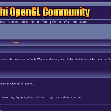
ials
|
Articles
|
Links
|
Home
|
Team
|
Forum
|
Wiki
|
Impressum
Forum
hr selten welche von Euch! Wer eine Idee hat, einen Fehler findet oder einfach nur mal Dan
iken im Allgemeinen posten.
rammierung allgemein, dann stellt Eure Frage bitte in diesem Forum
r.