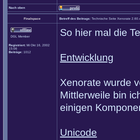
Nach oben
Finalspace
Betreff des Beitrags:
Technische Seite Xenorate 2.60.
So hier mal die T
DGL Member
Registriert:
Mi Okt 16, 2002
15:06
Beiträge:
1012
Entwicklung
Xenorate wurde vol
Mittlerweile bin i
einigen Kompone
Unicode