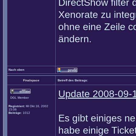
DirectShow filter 
Xenorate zu integ
ohne eine Zeile 
ändern.
Nach oben
Finalspace
Betreff des Beitrags:
Update 2008-09-
DGL Member
Registriert:
Mi Okt 16, 2002
15:06
Beiträge:
1012
Es gibt einiges ne
habe einige Ticke