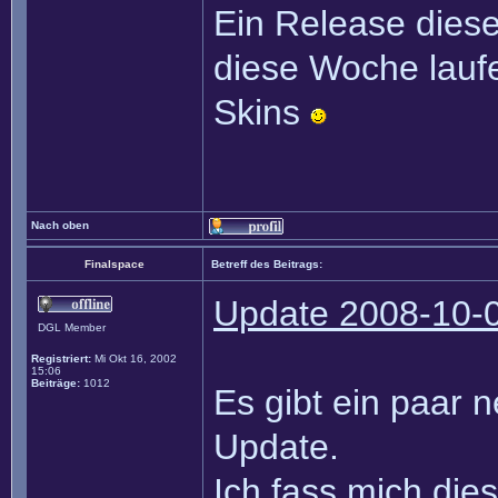
Ein Release diese
diese Woche lauf
Skins
Nach oben
Finalspace
Betreff des Beitrags:
Update 2008-10-
DGL Member
Registriert:
Mi Okt 16, 2002
15:06
Beiträge:
1012
Es gibt ein paar 
Update.
Ich fass mich die