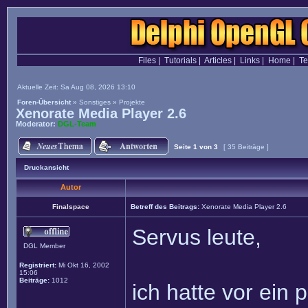
Files
|
Tutorials
|
Articles
|
Links
|
Home
|
T
Aktuelle Zeit: Sa Aug 08, 2026 13:10
Foren-Übersicht
»
Sonstiges
»
Projekte
Xenorate Media Player 2.6
Moderator:
DGL-Team
Seite
1
von
3
[ 35 Beiträge ]
Druckansicht
Autor
Finalspace
Betreff des Beitrags:
Xenorate Media Player 2.6
Servus leute,
DGL Member
Registriert:
Mi Okt 16, 2002
15:06
Beiträge:
1012
ich hatte vor ein