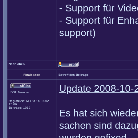
- Support für Vid
- Support für Enh
support)
Nach oben
Finalspace
Betreff des Beitrags:
Update 2008-10-
DGL Member
Registriert:
Mi Okt 16, 2002
15:06
Beiträge:
1012
Es hat sich wiede
sachen sind daz
wurden gefixed.