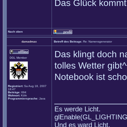
Das Glück kommt 
Nach oben
damadmax
Betreff des Beitrags:
Re: Namensgenerator
Das klingt doch 
DGL Member
tolles Wetter gibt^
Notebook ist sch
Registriert:
Sa Aug 18, 2007
18:47
Beiträge:
694
Wohnort:
Köln
______________
Programmiersprache:
Java
Es werde Licht.
glEnable(GL_LIGHTING
Und es ward Licht.