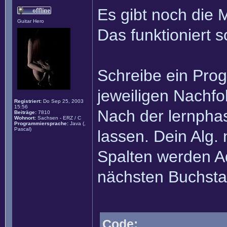
Es gibt noch die 
Guitar Hero
Das funktioniert s
Schreibe ein Pro
jeweiligen Nachfo
Registriert:
Do Sep 25, 2003
15:56
Nach der lernpha
Beiträge:
7810
Wohnort:
Sachsen - ERZ / C
Programmiersprache:
Java (,
Pascal)
lassen. Dein Alg.
Spalten werden Add
nächsten Buchsta
Code: