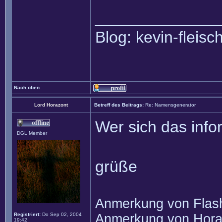
______________
Blog: kevin-fleis
Nach oben
Lord Horazont
Betreff des Beitrags:
Re: Namensgenerator
Wer sich das inf
DGL Member
grüße
Anmerkung von Flash
Registriert:
Do Sep 02, 2004
Anmerkung von Horaz
19:42