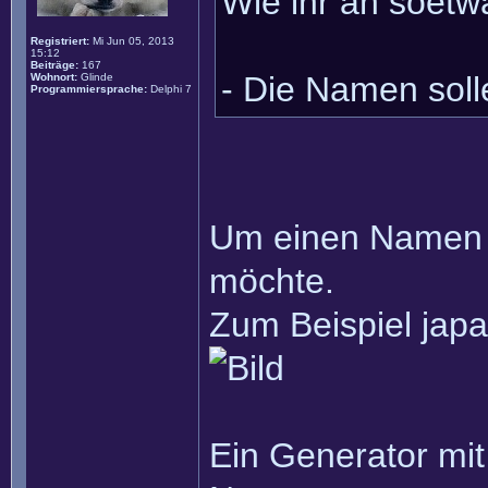
Wie ihr an soet
Registriert:
Mi Jun 05, 2013
15:12
Beiträge:
167
- Die Namen soll
Wohnort:
Glinde
Programmiersprache:
Delphi 7
Um einen Namen a
möchte.
Zum Beispiel jap
Ein Generator mi