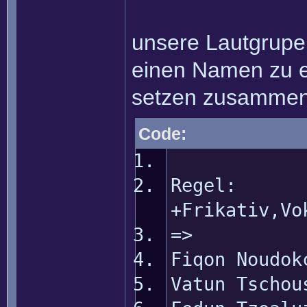
unsere Lautgrupe
einen Namen zu er
setzen zusamme
Code:
Regel:
+Frikativ,Vo
=>
Fiqon Noudok
Vatun Tschou