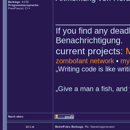
Beiträge:
4158
Programmiersprache:
FreePascal, C++
______________
If you find any dead
Benachrichtigung.
current projects:
zombofant network
•
my
„Writing code is like wr
„Give a man a fish, and 
Nach oben
d.l.i.w
Betreff des Beitrags:
Re: Namensgenerator