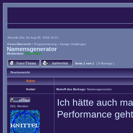
Aktuelle Zeit: Do Aug 06, 2026 10:21
Foren-Übersicht
»
Programmierung
»
Design Challenges
Namensgenerator
Moderator:
DGL-Team
Seite
1
von
1
[ 8 Beiträge ]
Druckansicht
Autor
Knittel
Betreff des Beitrags:
Namensgenerator
Ich hätte auch ma
DGL Member
Performance geht