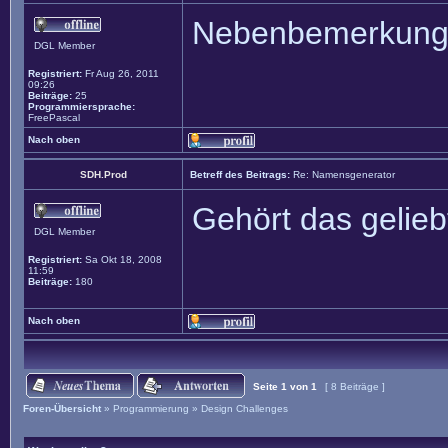
Nebenbemerkun
DGL Member
Registriert:
Fr Aug 26, 2011
09:26
Beiträge:
25
Programmiersprache:
FreePascal
Nach oben
SDH.Prod
Betreff des Beitrags:
Re: Namensgenerator
Gehört das gelieb
DGL Member
Registriert:
Sa Okt 18, 2008
11:59
Beiträge:
180
Nach oben
Seite
1
von
1
[ 8 Beiträge ]
Foren-Übersicht
»
Programmierung
»
Design Challenges