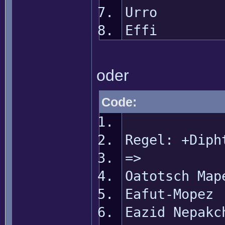
Urro
Effi
oder
Code:
Regel: +Diph
=>
Oatotsch Map
Eafut-Mopez
Eazid Nepakc