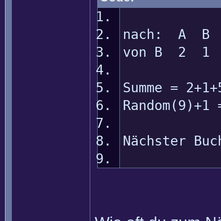
nach: A B
von B 2 1
Summe = 2+1+
Random(9)+1 
Nächster Buc