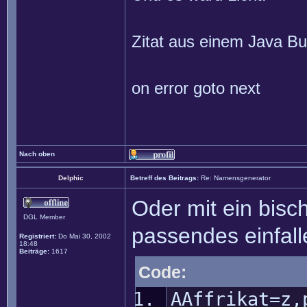
Zitat aus einem Java Buc
on error goto next
Nach oben
Delphic
Betreff des Beitrags:
Re: Namensgenerator
Oder mit ein bis
DGL Member
passendes einfall
Registriert:
Do Mai 30, 2002
18:48
Beiträge:
1617
Code:
AAffrikat=z,