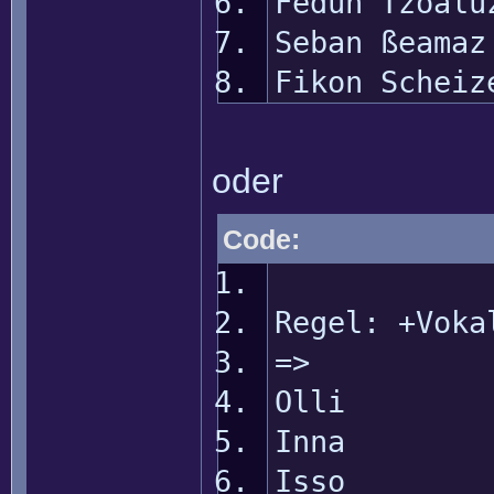
Fedun Tzoalu
Seban ßeamaz
Fikon Scheiz
oder
Code:
Regel: +Voka
=>
Olli
Inna
Isso