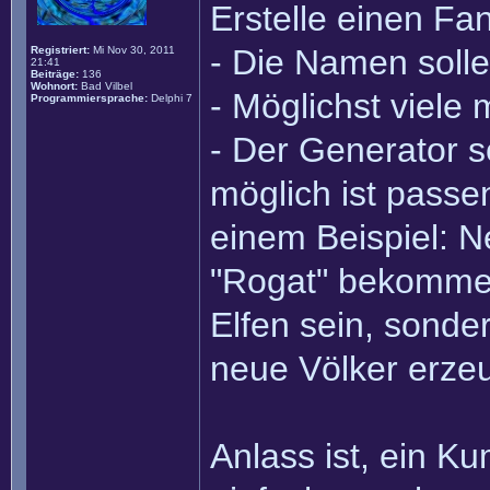
Erstelle einen Fa
- Die Namen solle
Registriert:
Mi Nov 30, 2011
21:41
Beiträge:
136
Wohnort:
Bad Vilbel
- Möglichst viele
Programmiersprache:
Delphi 7
- Der Generator so
möglich ist passe
einem Beispiel: N
"Rogat" bekommen 
Elfen sein, sonde
neue Völker erze
Anlass ist, ein K