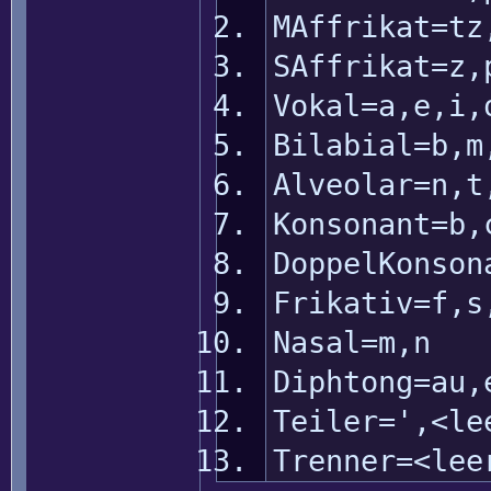
MAffrikat=tz
SAffrikat=z,
Vokal=a,e,i,
Bilabial=b,m
Alveolar=n,t
Konsonant=b,
DoppelKonson
Frikativ=f,s
Nasal=m,n
Diphtong=au,
Teiler=',<le
Trenner=<lee