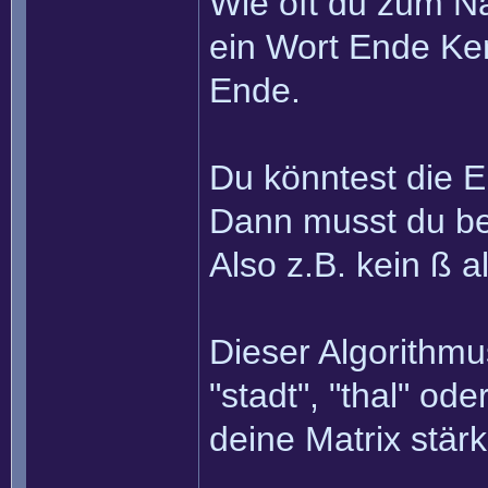
Wie oft du zum Nä
ein Wort Ende Ken
Ende.
Du könntest die E
Dann musst du be
Also z.B. kein ß 
Dieser Algorithmu
"stadt", "thal" o
deine Matrix stä