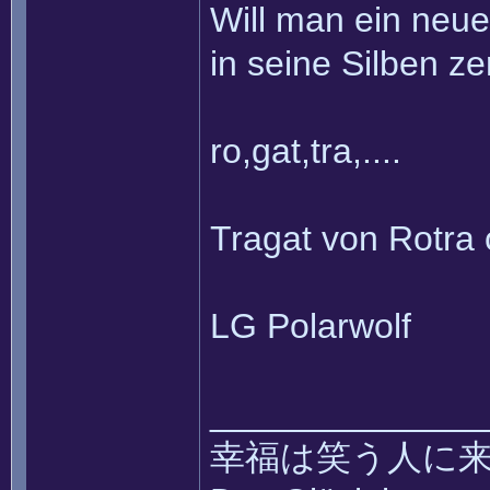
Will man ein neue
in seine Silben z
ro,gat,tra,....
Tragat von Rotra 
LG Polarwolf
______________
幸福は笑う人に来て ~~ k