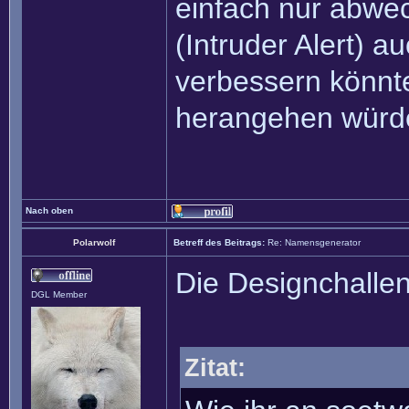
einfach nur abwec
(Intruder Alert) 
verbessern könnte
herangehen würde
Nach oben
Polarwolf
Betreff des Beitrags:
Re: Namensgenerator
Die Designchalle
DGL Member
Zitat: