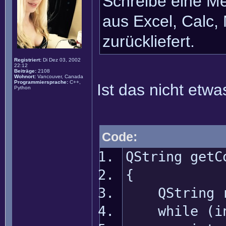
Schreibe eine M
aus Excel, Calc,
zurückliefert.
Registriert:
Di Dez 03, 2002
22:12
Beiträge:
2108
Wohnort:
Vancouver, Canada
Programmiersprache:
C++,
Ist das nicht etw
Python
Code:
QString getC
{
QString r
while (ind