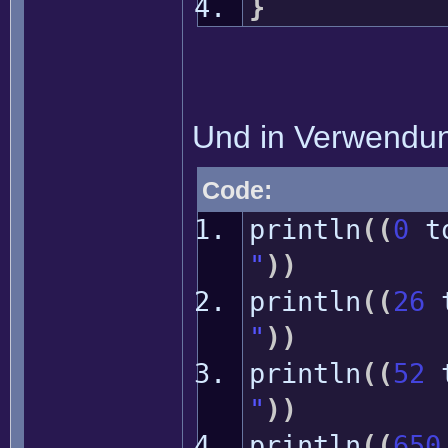
}
Und in Verwendu
Code:
println
(
(
0
t
"
)
)
println
(
(
26
"
)
)
println
(
(
52
"
)
)
println
(
(
650