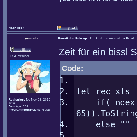
Nach oben
yunharla
Betreff des Beitrags:
Re: Spaltennamen wie in Excel
Zeit für ein bissl 
DGL Member
Code:
let rec xls 
if(index >=
Registriert:
Mo Nov 08, 2010
18:41
Beiträge:
769
Programmiersprache:
Gestern
65)).ToStrin
else ""