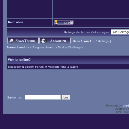
Nach oben
Beiträge der letzten Zeit anzeigen:
Seite
1
von
1
[ 7 Beiträge ]
Foren-Übersicht
»
Programmierung
»
Design Challenges
Wer ist online?
Mitglieder in diesem Forum: 0 Mitglieder und 2 Gäste
Suche nach:
Powered by
php
Deutsche 
[ Time : 0.