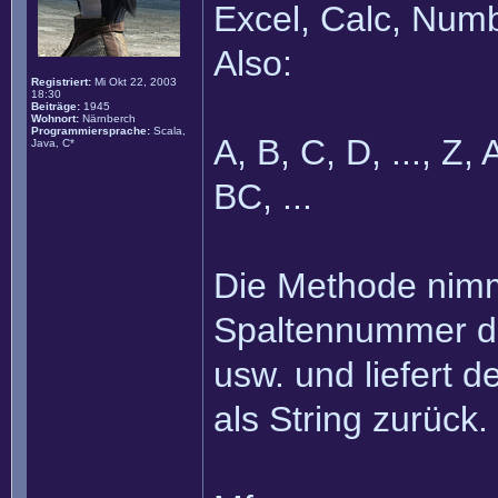
Excel, Calc, Numbe
Also:
Registriert:
Mi Okt 22, 2003
18:30
Beiträge:
1945
Wohnort:
Närnberch
Programmiersprache:
Scala,
A, B, C, D, ..., Z,
Java, C*
BC, ...
Die Methode nimmt
Spaltennummer dar
usw. und liefert
als String zurück.