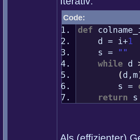
Iterativ:
Code:
def
colname_
d = i+
1
s =
""
while
d
(
d,m
s =
return
s
Als (effizienter) 