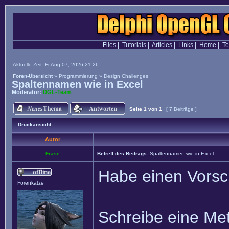
Files
|
Tutorials
|
Articles
|
Links
|
Home
|
T
Aktuelle Zeit: Fr Aug 07, 2026 21:26
Foren-Übersicht
»
Programmierung
»
Design Challenges
Spaltennamen wie in Excel
Moderator:
DGL-Team
Seite
1
von
1
[ 7 Beiträge ]
Druckansicht
Autor
Frase
Betreff des Beitrags:
Spaltennamen wie in Excel
Habe einen Vorsc
Forenkatze
Schreibe eine Me