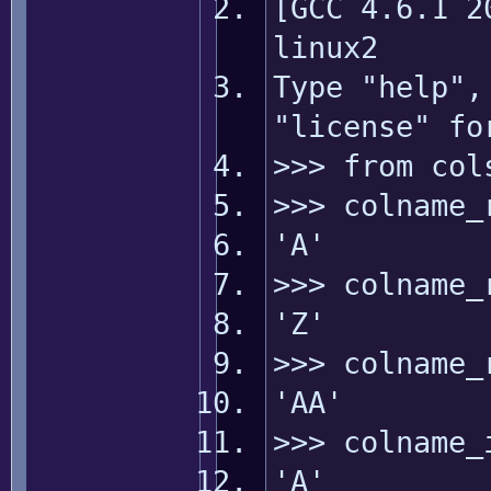
[GCC 4.6.1 2
linux2
Type "help",
"license" fo
>>> from col
>>> colname_
'A'
>>> colname_
'Z'
>>> colname_
'AA'
>>> colname_
'A'