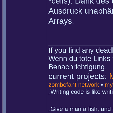
*cells). Dank des
Ausdruck unabhä
Arrays.
______________
If you find any dead
Wenn du tote Links 
Benachrichtigung.
current projects:
zombofant network
•
my
„Writing code is like wr
„Give a man a fish, and 