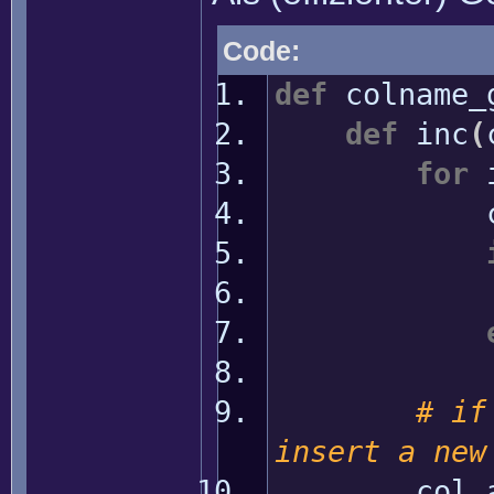
Code:
def
colname_
def
inc
(
for
i
co
c
# if
insert a new
col.