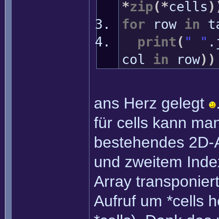
*
zip
(
*
cells
)
for
row
in
ta
print
(
" "
.
col
in
row
)
)
ans Herz gelegt
für cells kann m
bestehendes 2D-A
und zweitem Inde
Array transponiert
Aufruf um *cells h