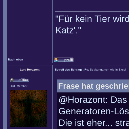
______________
"Für kein Tier wird
Katz'."
Nach oben
Lord Horazont
Betreff des Beitrags:
Re: Spaltennamen wie in Excel
Frase hat geschri
DGL Member
@Horazont: Das 
Generatoren-Lösu
Die ist eher... s