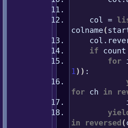
col =
li
colname
(
star
col.
reve
if
coun
for
1
)
)
:
for
ch
in
re
in
yiel
in
reversed
(