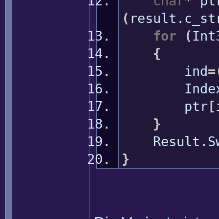
char
*
pt
(
result.
c_st
for
(
Int
{
ind
=
Inde
ptr
[
}
Result.
S
}