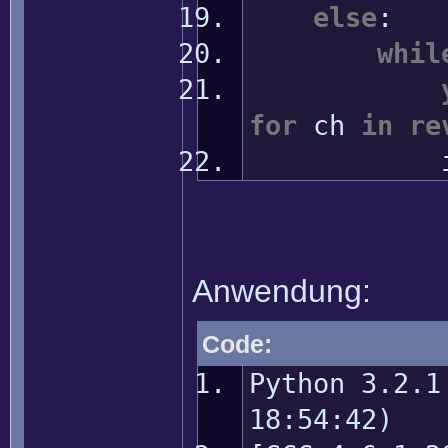
else
:
whil
for
ch
in
re
in
Anwendung:
Code:
Python 3.2.1
18:54:42)