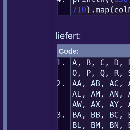
710
)
.
map
(
col
liefert:
Code:
A, B, C, D, 
O, P, Q, R, 
AA, AB, AC, 
AL, AM, AN, 
AW, AX, AY, 
BA, BB, BC, 
BL, BM, BN, 