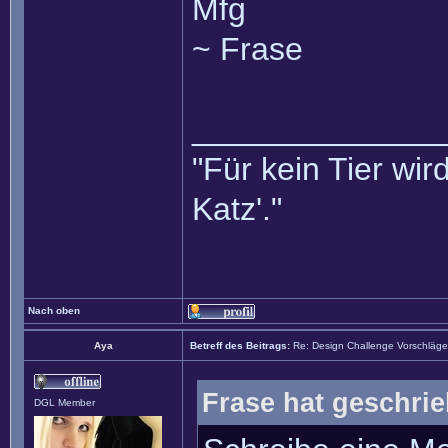
Mfg
~ Frase
______________
"Für kein Tier wird
Katz'."
Nach oben
Aya
Betreff des Beitrags:
Re: Design Challenge Vorschläge
Frase hat geschri
DGL Member