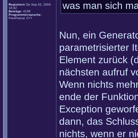
was man sich mal
Registriert:
Do Sep 02, 2004
19:42
Beiträge:
4158
Programmiersprache:
FreePascal, C++
Nun, ein Generator
parametrisierter I
Element zurück (d
nächsten aufruf v
Wenn nichts mehr
ende der Funktion)
Exception geworf
dann, das Schluss
nichts, wenn er ni