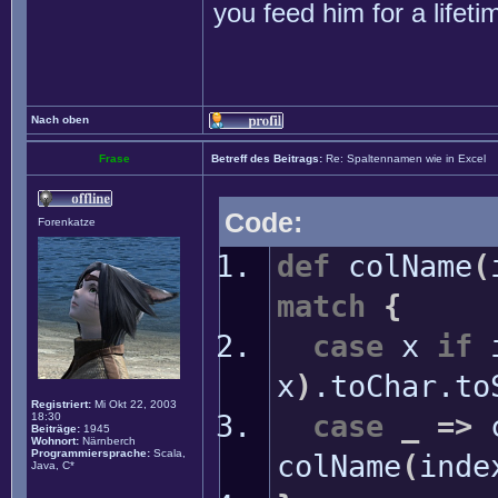
you feed him for a lifet
Nach oben
Frase
Betreff des Beitrags:
Re: Spaltennamen wie in Excel
Code:
Forenkatze
def
colName
(
match
{
case
x
if
i
x
)
.
toChar
.
to
Registriert:
Mi Okt 22, 2003
case
_
=>
c
18:30
Beiträge:
1945
Wohnort:
Närnberch
Programmiersprache:
Scala,
colName
(
ind
Java, C*