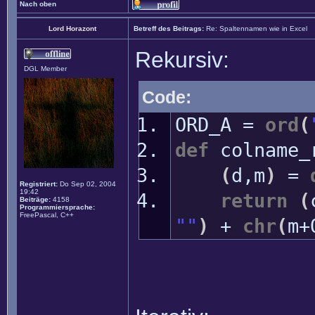
Nach oben
Lord Horazont
Betreff des Beitrags:
Re: Spaltennamen wie in Excel
Rekursiv:
DGL Member
Code:
ORD_A =
ord
(
def
colname_
(
d,m
)
=
Registriert:
Do Sep 02, 2004
19:42
return
(
Beiträge:
4158
Programmiersprache:
FreePascal, C++
""
)
+
chr
(
m+