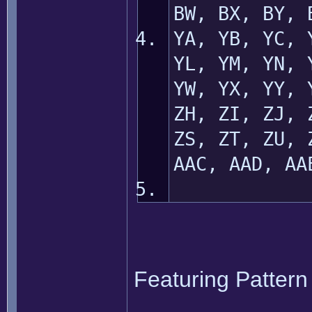
BW, BX, BY, 
YA, YB, YC, 
YL, YM, YN, 
YW, YX, YY, 
ZH, ZI, ZJ, 
ZS, ZT, ZU, 
AAC, AAD, AA
Featuring Pattern