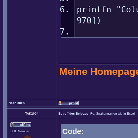
printfn "Col
970])
______________
Meine Homepag
Nach oben
TAK2004
Betreff des Beitrags:
Re: Spaltennamen wie in Excel
Code:
DGL Member