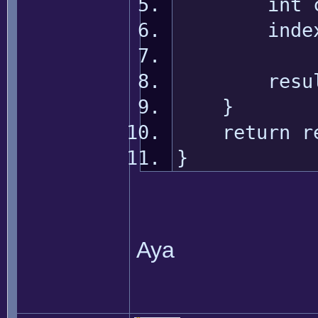
int c = (
index = i
result.ins
}
return re
}
Aya