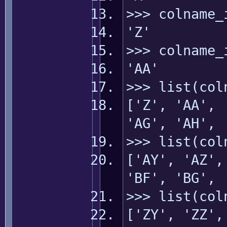
>>> colname_
'Z'
>>> colname_
'AA'
>>> list(col
['Z', 'AA', 
'AG', 'AH', 
>>> list(col
['AY', 'AZ',
'BF', 'BG', 
>>> list(col
['ZY', 'ZZ',