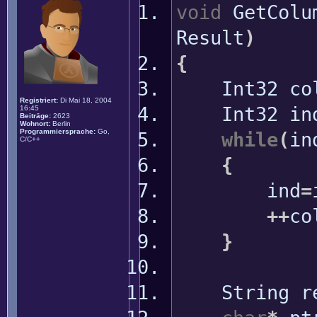
void
GetColu
Result
)
{
Int32 colu
Registriert:
Di Mai 18, 2004
Int32 in
16:45
Beiträge:
2623
Wohnort:
Berlin
Programmiersprache:
Go,
while
(
in
C/C++
{
ind
=
++
co
}
String re