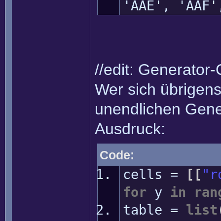
'AAE', 'AAF'
//edit: Generator-
Wer sich übrigens
unendlichen Gene
Ausdruck:
Code:
cells =
[
[
"r
for
y
in
ran
table =
list