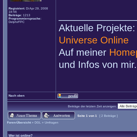
Registriert:
Di Apr 29, 2008
18:56
______________
Beiträge:
1213
Programmiersprache:
Delphi/FPC
Aktuelle Projekte
Universe Online
Auf meiner
Home
und Infos von mir.
Nach oben
Beiträge der letzten Zeit anzeigen:
Seite
1
von
1
[ 2 Beiträge ]
Foren-Übersicht
»
DGL
»
Umfragen
Wer ist online?