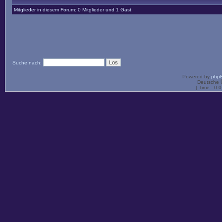
Mitglieder in diesem Forum: 0 Mitglieder und 1 Gast
Suche nach:
Powered by
php
Deutsche 
[ Time : 0.