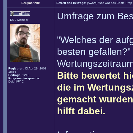
Bergmann89
Betreff des Beitrags:
[Award] Was war das Beste Proje
Umfrage zum Best
DGL Member
"Welches der auf
besten gefallen?"
Wertungszeitraum
Registriert:
Di Apr 29, 2008
18:56
Bitte bewertet h
Beiträge:
1213
Programmiersprache:
Delphi/FPC
die im Wertungs
gemacht wurden. 
hilft dabei.