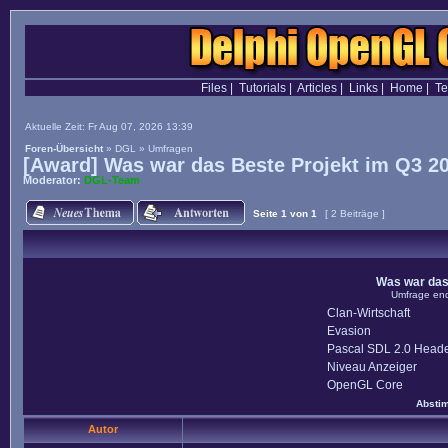
Files
|
Tutorials
|
Articles
|
Links
|
Home
|
T
Aktuelle Zeit: Fr Aug 07, 2026 13:39
Foren-Übersicht
»
DGL
»
Umfragen
[Award] Was war das Beste Projekt im Q3 2
Moderator:
DGL-Team
Seite
1
von
1
[ 2 Beiträge ]
Was war das
Umfrage end
Clan-Wirtschaft
Evasion
Pascal SDL 2.0 Head
Niveau Anzeiger
OpenGL Core
Absti
Autor