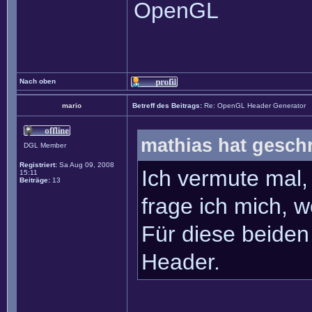
OpenGL
Nach oben
mario
Betreff des Beitrags:
Re: OpenGL Header Generator
mathias hat gesch
DGL Member
Registriert:
Sa Aug 09, 2008
Ich vermute mal,
15:11
Beiträge:
13
frage ich mich, 
Für diese beiden
Header.