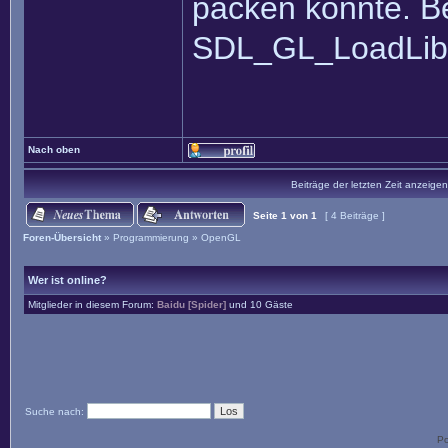
packen könnte. B
SDL_GL_LoadLib
Nach oben
Beiträge der letzten Zeit anzeigen
Seite
1
von
1
[ 4 Beiträge ]
Foren-Übersicht
»
Programmierung
»
OpenGL
Wer ist online?
Mitglieder in diesem Forum:
Baidu [Spider]
und 10 Gäste
Suche nach:
P