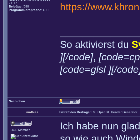
21:17
https://www.khro
Beiträge:
588
Programmiersprache:
C++
______________
So aktivierst du
S
][/code]
,
[code=cp
[code=glsl ][/code
Nach oben
mathias
Betreff des Beitrags:
Re: OpenGL Header Generator
Ich habe nun glad
DGL Member
so wie auch Wind