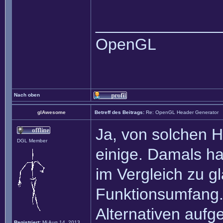
______________
OpenGL
Nach oben
glAwesome
Betreff des Beitrags:
Re: OpenGL Header Generator
Ja, von solchen 
DGL Member
einige. Damals h
im Vergleich zu g
Funktionsumfang.
Alternativen aufgel
Registriert:
Mi Aug 14, 2013