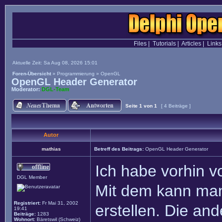
Files
|
Tutorials
|
Articles
|
Links
Aktuelle Zeit: Sa Aug 08, 2026 15:01
Foren-Übersicht
»
Programmierung
»
OpenGL
OpenGL Header Generator
Moderator:
DGL-Team
Seite
1
von
1
[ 4 Beiträge ]
Autor
mathias
Betreff des Beitrags:
OpenGL Header Generator
Ich habe vorhin 
DGL Member
Mit dem kann man
Registriert:
Fr Mai 31, 2002
erstellen. Die an
19:41
Beiträge:
1283
Wohnort:
Bäretswil (Schweiz)