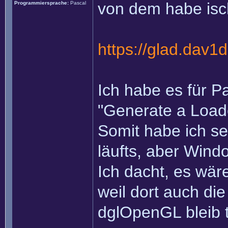
von dem habe isc
Programmiersprache:
Pascal
https://glad.dav1d
Ich habe es für Pa
"Generate a Loade
Somit habe ich sel
läufts, aber Windo
Ich dacht, es wär
weil dort auch di
dglOpenGL bleib t