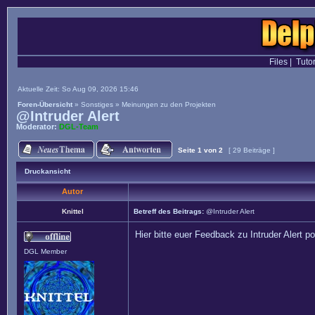
Files
|
Tutor
Aktuelle Zeit: So Aug 09, 2026 15:46
Foren-Übersicht
»
Sonstiges
»
Meinungen zu den Projekten
@Intruder Alert
Moderator:
DGL-Team
Seite
1
von
2
[ 29 Beiträge ]
Druckansicht
Autor
Knittel
Betreff des Beitrags:
@Intruder Alert
Hier bitte euer Feedback zu Intruder Alert p
DGL Member