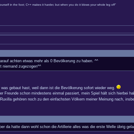
urself in the foot; C++ makes it harder, but when you do it blows your whole leg off"
darauf achten etwas mehr als 0 Bevölkerung zu haben. ^^
ist niemand zugezogen^^
as gebaut hast, weil dann ist die Bevölkerung sofort wieder weg.
r Freunde schon mindestens einmal passiert, mein Spiel hält sich hierbei halt
Ruxilla gehören noch zu den einfachsten Völkern meiner Meinung nach, in
er da hatte dann wohl schon die Artillerie alles was die erste Welle übrig gela