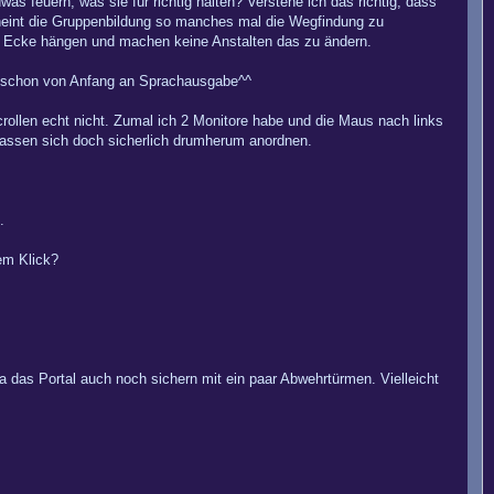
dwas feuern, was sie für richtig halten? Verstehe ich das richtig, dass
scheint die Gruppenbildung so manches mal die Wegfindung zu
er Ecke hängen und machen keine Anstalten das zu ändern.
at schon von Anfang an Sprachausgabe^^
llen echt nicht. Zumal ich 2 Monitore habe und die Maus nach links
n lassen sich doch sicherlich drumherum anordnen.
.
em Klick?
a das Portal auch noch sichern mit ein paar Abwehrtürmen. Vielleicht