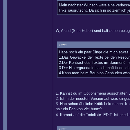
Mein nächster Wunsch wäre eine verbesse
links rausrutscht. Da sich in so ziemlich
W, A und (S im Editor) sind halt schon beleg
Zitat:
Habe noch ein paar Dinge die mich etwas 
1.Das Gewackel der Texte bei den Resou
2.Der Kontrast des Textes im Baumenü; ma
3.Der Hintergrund/die Landschaft finde ich
4.Kann man beim Bau von Gebäuden währe
1. Kannst du im Optionsmenü ausschalten un
2. Ist in der neusten Version auf weis eingest
3. Hab schon ähnliche Kritik bekommen. In d
halt ein Fan von viel bunt^^
4. Kommt auf die Todoliste. EDIT: Ist erledi
Zitat: