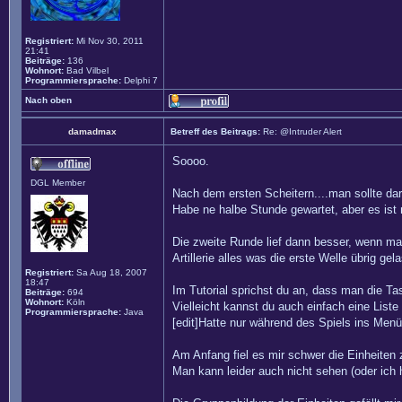
Registriert:
Mi Nov 30, 2011
21:41
Beiträge:
136
Wohnort:
Bad Vilbel
Programmiersprache:
Delphi 7
Nach oben
damadmax
Betreff des Beitrags:
Re: @Intruder Alert
Soooo.
DGL Member
Nach dem ersten Scheitern....man sollte da
Habe ne halbe Stunde gewartet, aber es is
Die zweite Runde lief dann besser, wenn man
Artillerie alles was die erste Welle übrig g
Registriert:
Sa Aug 18, 2007
18:47
Im Tutorial sprichst du an, dass man die Ta
Beiträge:
694
Wohnort:
Köln
Vielleicht kannst du auch einfach eine List
Programmiersprache:
Java
[edit]Hatte nur während des Spiels ins Menü
Am Anfang fiel es mir schwer die Einheiten
Man kann leider auch nicht sehen (oder ich