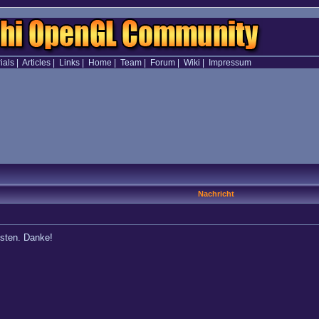
ials
|
Articles
|
Links
|
Home
|
Team
|
Forum
|
Wiki
|
Impressum
Nachricht
osten. Danke!