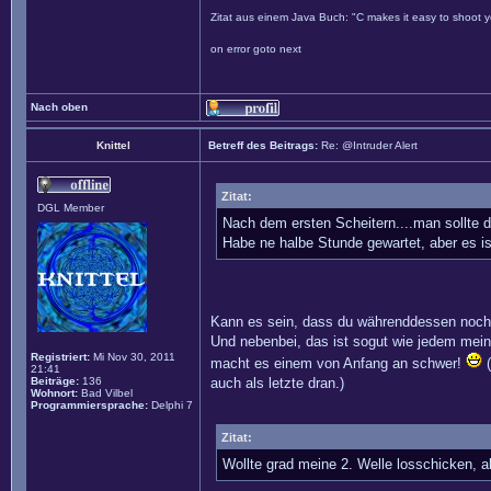
Zitat aus einem Java Buch: "C makes it easy to shoot yo
on error goto next
Nach oben
Knittel
Betreff des Beitrags:
Re: @Intruder Alert
Zitat:
DGL Member
Nach dem ersten Scheitern....man sollte 
Habe ne halbe Stunde gewartet, aber es 
Kann es sein, dass du währenddessen noch w
Und nebenbei, das ist sogut wie jedem meine
Registriert:
Mi Nov 30, 2011
macht es einem von Anfang an schwer!
(
21:41
Beiträge:
136
auch als letzte dran.)
Wohnort:
Bad Vilbel
Programmiersprache:
Delphi 7
Zitat:
Wollte grad meine 2. Welle losschicken, ab