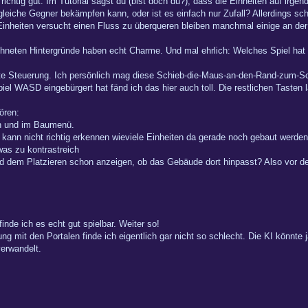
richtig gut. Im Tutorial sagst du (bist doch du?), dass die Einheiten auf irgen
 gleiche Gegner bekämpfen kann, oder ist es einfach nur Zufall? Allerdings 
Einheiten versucht einen Fluss zu überqueren bleiben manchmal einige an d
ichneten Hintergründe haben echt Charme. Und mal ehrlich: Welches Spiel h
e Steuerung. Ich persönlich mag diese Schieb-die-Maus-an-den-Rand-zum-Scro
piel WASD eingebürgert hat fänd ich das hier auch toll. Die restlichen Taste
ören:
n und im Baumenü.
ann nicht richtig erkennen wieviele Einheiten da gerade noch gebaut werden
was zu kontrastreich
dem Platzieren schon anzeigen, ob das Gebäude dort hinpasst? Also vor d
inde ich es echt gut spielbar. Weiter so!
 mit den Portalen finde ich eigentlich gar nicht so schlecht. Die KI könnte j
verwandelt.