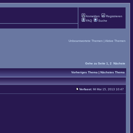
Anmelden
Registrieren
FAQ
Suche
Unbeantwortete Themen
|
Aktive Themen
Gehe zu Seite
1
,
2
Nächste
Vorheriges Thema
|
Nächstes Thema
Verfasst:
Mi Mai 15, 2013 10:47