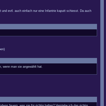
t und evtl. auch einfach nur eine Infantrie kaputt schiesst. Da auch
ben)
n, wenn man sie angewählt hat.
ndwas feuern, was sie für richtig halten? Verstehe ich das richtig,