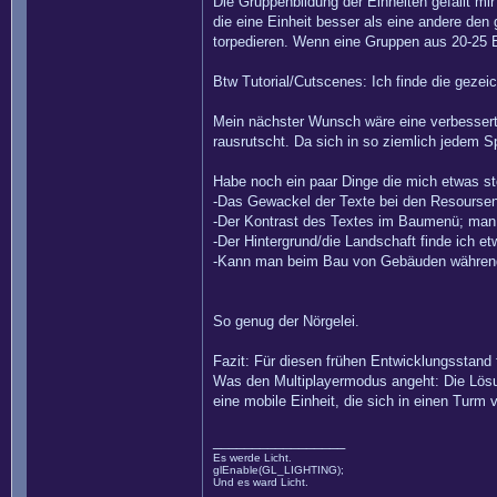
Die Gruppenbildung der Einheiten gefällt mir 
die eine Einheit besser als eine andere den
torpedieren. Wenn eine Gruppen aus 20-25 
Btw Tutorial/Cutscenes: Ich finde die geze
Mein nächster Wunsch wäre eine verbessert
rausrutscht. Da sich in so ziemlich jedem S
Habe noch ein paar Dinge die mich etwas st
-Das Gewackel der Texte bei den Resourse
-Der Kontrast des Textes im Baumenü; man k
-Der Hintergrund/die Landschaft finde ich et
-Kann man beim Bau von Gebäuden während 
So genug der Nörgelei.
Fazit: Für diesen frühen Entwicklungsstand f
Was den Multiplayermodus angeht: Die Lösung
eine mobile Einheit, die sich in einen Turm 
_________________
Es werde Licht.
glEnable(GL_LIGHTING);
Und es ward Licht.