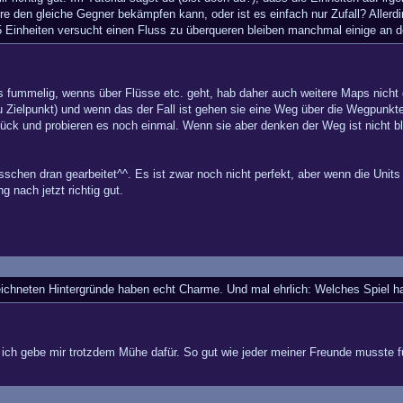
ere den gleiche Gegner bekämpfen kann, oder ist es einfach nur Zufall? Alle
 Einheiten versucht einen Fluss zu überqueren bleiben manchmal einige an 
s fummelig, wenns über Flüsse etc. geht, hab daher auch weitere Maps nicht 
 zu Zielpunkt) und wenn das der Fall ist gehen sie eine Weg über die Wegpunkt
ck und probieren es noch einmal. Wenn sie aber denken der Weg ist nicht blo
sschen dran gearbeitet^^. Es ist zwar noch nicht perfekt, aber wenn die Unit
g nach jetzt richtig gut.
zeichneten Hintergründe haben echt Charme. Und mal ehrlich: Welches Spiel
r ich gebe mir trotzdem Mühe dafür. So gut wie jeder meiner Freunde musste f