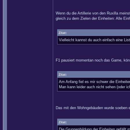
Wenn du die Artillerie von den Ruxilla meins
gleich zu dem Zielen der Einheiten: Alle Ein
Zitat:
Vielleicht kannst du auch einfach eine Li
F1 pausiert momentan noch das Game, könnte
Zitat:
Am Anfang fiel es mir schwer die Einheit
Man kann leider auch nicht sehen (oder i
Das mit den Wohngebäuden wurde soeben e
Zitat:
Die Gruppenbildung der Einheiten gefällt mi