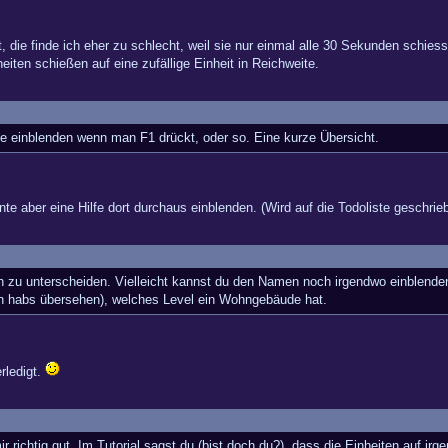
t, die finde ich eher zu schlecht, weil sie nur einmal alle 30 Sekunden schiess
heiten schießen auf eine zufällige Einheit in Reichweite.
ste einblenden wenn man F1 drückt, oder so. Eine kurze Übersicht.
 aber eine Hilfe dort durchaus einblenden. (Wird auf die Todoliste geschrie
en zu unterscheiden. Vielleicht kannst du den Namen noch irgendwo einblende
ch habs übersehen), welches Level ein Wohngebäude hat.
rledigt.
r richtig gut. Im Tutorial sagst du (bist doch du?), dass die Einheiten auf irge