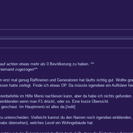
rauf achten etwas mehr als 0 Bevölkerung zu haben. ^^
t niemand zugezogen^^
 erst mal genug Raffinerien und Generatoren hat läufts richtig gut. Wollte g
elassen hatte zerlegt. Finde ich etwas OP. Da müsste irgendwie ein Aufklärer 
stenbefehle im Hilfe Menü nachlesen kann, aber da habe ich nichts gefunden.
e einblenden wenn man F1 drückt, oder so. Eine kurze Übersicht.
 geschaut. Im Hauptmenü ist alles da.[/edit]
 zu unterscheiden. Vielleicht kannst du den Namen noch irgendwo einblenden
 habs übersehen), welches Level ein Wohngebäude hat.