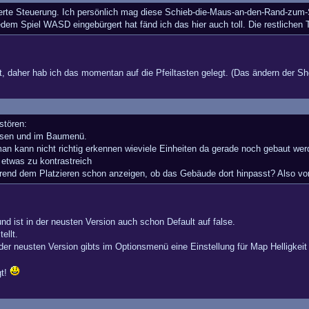
rte Steuerung. Ich persönlich mag diese Schieb-die-Maus-an-den-Rand-zum-S
 jedem Spiel WASD eingebürgert hat fänd ich das hier auch toll. Die restliche
t, daher hab ich das momentan auf die Pfeiltasten gelegt. (Das ändern der Sho
stören:
rsen und im Baumenü.
n kann nicht richtig erkennen wieviele Einheiten da gerade noch gebaut wer
 etwas zu kontrastreich
nd dem Platzieren schon anzeigen, ob das Gebäude dort hinpasst? Also vo
d ist in der neusten Version auch schon Default auf false.
ellt.
er neusten Version gibts im Optionsmenü eine Einstellung für Map Helligkeit u
gt!