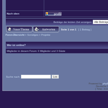
Nach oben
Beiträge der letzten Zeit anzeigen:
Seite
1
von
1
[ 1 Beitrag ]
Foren-Übersicht
»
Sonstiges
»
Projekte
Wer ist online?
Mitglieder in diesem Forum: 0 Mitglieder und 3 Gäste
Suche nach:
Powered by
php
Deutsche 
[ Time : 0.