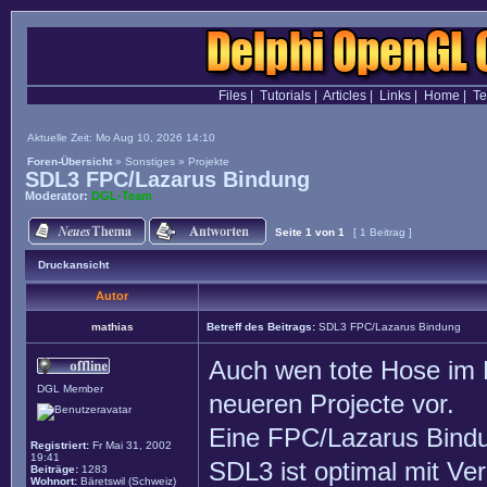
Files
|
Tutorials
|
Articles
|
Links
|
Home
|
T
Aktuelle Zeit: Mo Aug 10, 2026 14:10
Foren-Übersicht
»
Sonstiges
»
Projekte
SDL3 FPC/Lazarus Bindung
Moderator:
DGL-Team
Seite
1
von
1
[ 1 Beitrag ]
Druckansicht
Autor
mathias
Betreff des Beitrags:
SDL3 FPC/Lazarus Bindung
Auch wen tote Hose im F
DGL Member
neueren Projecte vor.
Eine FPC/Lazarus Bind
Registriert:
Fr Mai 31, 2002
19:41
SDL3 ist optimal mit Ve
Beiträge:
1283
Wohnort:
Bäretswil (Schweiz)