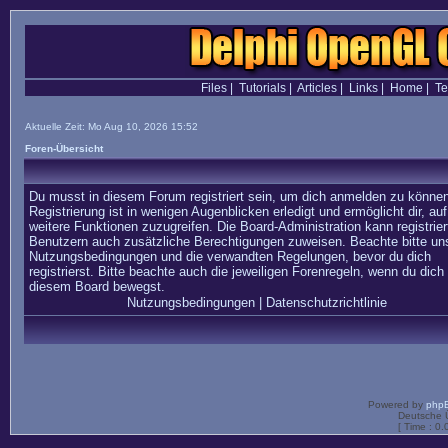
Files
|
Tutorials
|
Articles
|
Links
|
Home
|
T
Aktuelle Zeit: Mo Aug 10, 2026 15:52
Foren-Übersicht
Du musst in diesem Forum registriert sein, um dich anmelden zu können
Registrierung ist in wenigen Augenblicken erledigt und ermöglicht dir, auf
weitere Funktionen zuzugreifen. Die Board-Administration kann registrier
Benutzern auch zusätzliche Berechtigungen zuweisen. Beachte bitte un
Nutzungsbedingungen und die verwandten Regelungen, bevor du dich
registrierst. Bitte beachte auch die jeweiligen Forenregeln, wenn du dich 
diesem Board bewegst.
Nutzungsbedingungen
|
Datenschutzrichtlinie
Powered by
php
Deutsche 
[ Time : 0.