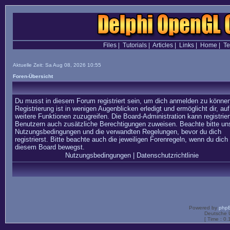
Files
|
Tutorials
|
Articles
|
Links
|
Home
|
T
Aktuelle Zeit: Sa Aug 08, 2026 10:55
Foren-Übersicht
Du musst in diesem Forum registriert sein, um dich anmelden zu können
Registrierung ist in wenigen Augenblicken erledigt und ermöglicht dir, auf
weitere Funktionen zuzugreifen. Die Board-Administration kann registrier
Benutzern auch zusätzliche Berechtigungen zuweisen. Beachte bitte un
Nutzungsbedingungen und die verwandten Regelungen, bevor du dich
registrierst. Bitte beachte auch die jeweiligen Forenregeln, wenn du dich 
diesem Board bewegst.
Nutzungsbedingungen
|
Datenschutzrichtlinie
Powered by
php
Deutsche 
[ Time : 0.