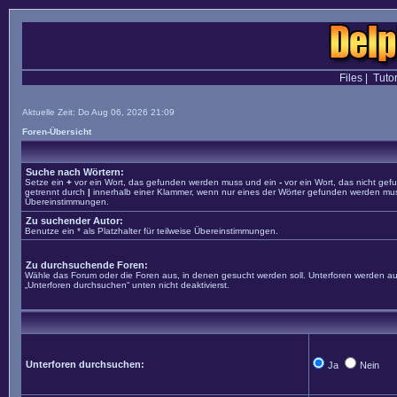
Files
|
Tutor
Aktuelle Zeit: Do Aug 06, 2026 21:09
Foren-Übersicht
Suche nach Wörtern:
Setze ein
+
vor ein Wort, das gefunden werden muss und ein
-
vor ein Wort, das nicht ge
getrennt durch
|
innerhalb einer Klammer, wenn nur eines der Wörter gefunden werden muss. 
Übereinstimmungen.
Zu suchender Autor:
Benutze ein * als Platzhalter für teilweise Übereinstimmungen.
Zu durchsuchende Foren:
Wähle das Forum oder die Foren aus, in denen gesucht werden soll. Unterforen werden aut
„Unterforen durchsuchen“ unten nicht deaktivierst.
Unterforen durchsuchen:
Ja
Nein