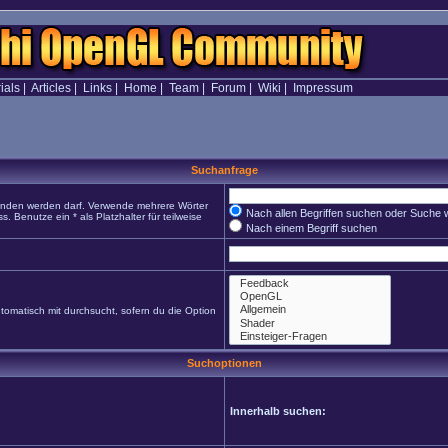
ials
|
Articles
|
Links
|
Home
|
Team
|
Forum
|
Wiki
|
Impressum
Suchanfrage
funden werden darf. Verwende mehrere Wörter
Nach allen Begriffen suchen oder Suche
Benutze ein * als Platzhalter für teilweise
Nach einem Begriff suchen
omatisch mit durchsucht, sofern du die Option
Suchoptionen
Innerhalb suchen: