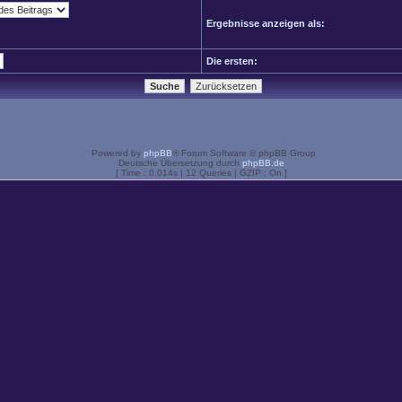
Ergebnisse anzeigen als:
Die ersten:
Powered by
phpBB
® Forum Software © phpBB Group
Deutsche Übersetzung durch
phpBB.de
[ Time : 0.014s | 12 Queries | GZIP : On ]