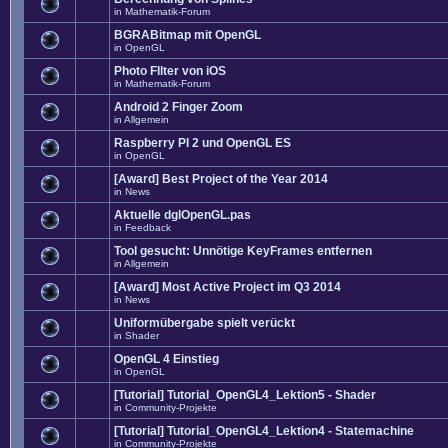
in
Mathematik-Forum
BGRABitmap mit OpenGL
in
OpenGL
Photo FIlter von iOS
in
Mathematik-Forum
Android 2 Finger Zoom
in
Allgemein
Raspberry PI 2 und OpenGL ES
in
OpenGL
[Award] Best Project of the Year 2014
in
News
Aktuelle dglOpenGL.pas
in
Feedback
Tool gesucht: Unnötige KeyFrames entfernen
in
Allgemein
[Award] Most Active Project im Q3 2014
in
News
Uniformübergabe spielt verückt
in
Shader
OpenGL 4 Einstieg
in
OpenGL
[Tutorial] Tutorial_OpenGL4_Lektion5 - Shader
in
Community-Projekte
[Tutorial] Tutorial_OpenGL4_Lektion4 - Statemachine
in
Community-Projekte