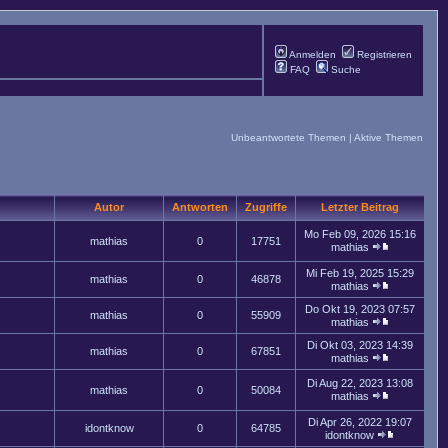
Anmelden
Registrieren
FAQ
Suche
Unbeantwortete Themen
|
Aktive Themen
Autor
Antworten
Zugriffe
Letzter Beitrag
Mo Feb 09, 2026 15:16
mathias
0
17751
mathias
Mi Feb 19, 2025 15:29
mathias
0
46878
mathias
Do Okt 19, 2023 07:57
mathias
0
55909
mathias
Di Okt 03, 2023 14:39
mathias
0
67851
mathias
Di Aug 22, 2023 13:08
mathias
0
50084
mathias
Di Apr 26, 2022 19:07
idontknow
0
64785
idontknow