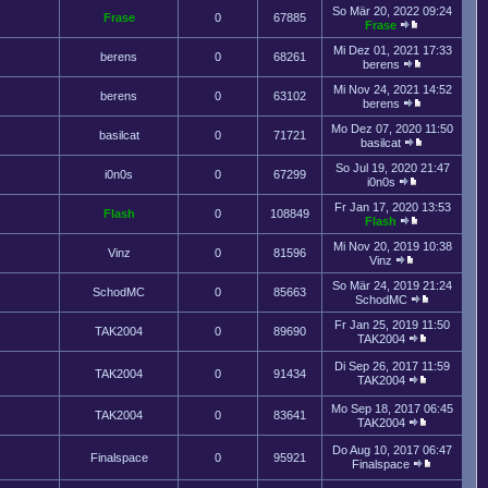
So Mär 20, 2022 09:24
Frase
0
67885
Frase
Mi Dez 01, 2021 17:33
berens
0
68261
berens
Mi Nov 24, 2021 14:52
berens
0
63102
berens
Mo Dez 07, 2020 11:50
basilcat
0
71721
basilcat
So Jul 19, 2020 21:47
i0n0s
0
67299
i0n0s
Fr Jan 17, 2020 13:53
Flash
0
108849
Flash
Mi Nov 20, 2019 10:38
Vinz
0
81596
Vinz
So Mär 24, 2019 21:24
SchodMC
0
85663
SchodMC
Fr Jan 25, 2019 11:50
TAK2004
0
89690
TAK2004
Di Sep 26, 2017 11:59
TAK2004
0
91434
TAK2004
Mo Sep 18, 2017 06:45
TAK2004
0
83641
TAK2004
Do Aug 10, 2017 06:47
Finalspace
0
95921
Finalspace