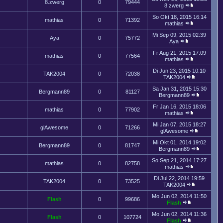
8.zwerg
0
79444
8.zwerg
So Okt 18, 2015 16:14
mathias
0
71392
mathias
Mi Sep 09, 2015 02:39
Aya
0
75772
Aya
Fr Aug 21, 2015 17:09
mathias
0
77564
mathias
Di Jun 23, 2015 10:10
TAK2004
0
72038
TAK2004
Sa Jan 31, 2015 15:30
Bergmann89
0
81127
Bergmann89
Fr Jan 16, 2015 18:06
mathias
0
77902
mathias
Mi Jan 07, 2015 18:27
glAwesome
0
71266
glAwesome
Mi Okt 01, 2014 19:02
Bergmann89
0
81747
Bergmann89
So Sep 21, 2014 17:27
mathias
0
82758
mathias
Di Jul 22, 2014 19:59
TAK2004
0
73525
TAK2004
Mo Jun 02, 2014 11:50
Flash
0
99686
Flash
Mo Jun 02, 2014 11:36
Flash
0
107724
Flash