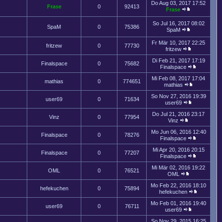
Do Aug 03, 2017 17:52
Frase
0
92413
Frase
So Jul 16, 2017 08:02
SpaM
0
75386
SpaM
Fr Mär 10, 2017 22:25
fritzew
0
77730
fritzew
Di Feb 21, 2017 17:19
Finalspace
0
75682
Finalspace
Mi Feb 08, 2017 17:04
mathias
0
774651
mathias
So Nov 27, 2016 19:39
user69
0
71634
user69
Do Jul 21, 2016 23:17
Vinz
0
77954
Vinz
Mo Jun 06, 2016 12:40
Finalspace
0
78276
Finalspace
Mi Apr 20, 2016 20:15
Finalspace
0
77207
Finalspace
Mi Mär 02, 2016 19:22
OML
0
76521
OML
Mo Feb 22, 2016 18:10
hefekuchen
0
75894
hefekuchen
Mo Feb 01, 2016 19:40
user69
0
76711
user69
So Nov 29, 2015 16:25