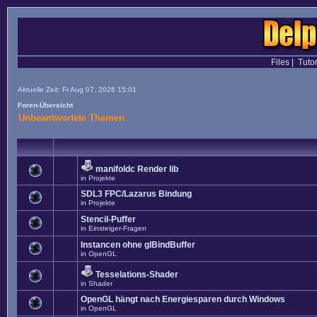
Files
|
Tutor
Aktuelle Zeit: Fr Aug 07, 2026 15:01
Foren-Übersicht
Unbeantwortete Themen
manifoldc Render lib
in
Projekte
SDL3 FPC/Lazarus Bindung
in
Projekte
Stencil-Puffer
in
Einsteiger-Fragen
Instancen ohne glBindBuffer
in
OpenGL
Tesselations-Shader
in
Shader
OpenGL hängt nach Energiesparen durch Windows
in
OpenGL