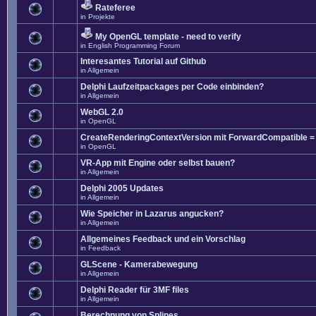
Rateferee
in
Projekte
My OpenGL template - need to verify
in
English Programming Forum
Interesantes Tutorial auf Github
in
Allgemein
Delphi Laufzeitpackages per Code einbinden?
in
Allgemein
WebGL 2.0
in
OpenGL
CreateRenderingContextVersion mit ForwardCompatible =
in
OpenGL
VR-App mit Engine oder selbst bauen?
in
Allgemein
Delphi 2005 Updates
in
Allgemein
Wie Speicher in Lazarus angucken?
in
Allgemein
Allgemeines Feedback und ein Vorschlag
in
Feedback
GLScene - Kamerabewegung
in
Allgemein
Delphi Reader für 3MF files
in
Allgemein
Berechnung von Splines