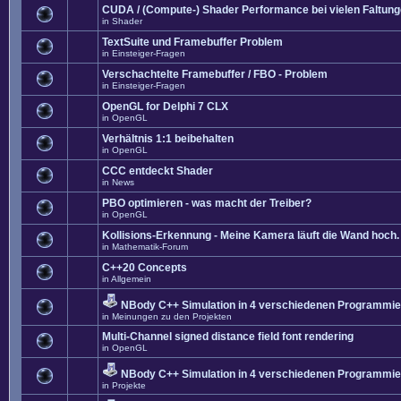
CUDA / (Compute-) Shader Performance bei vielen Faltun
in
Shader
TextSuite und Framebuffer Problem
in
Einsteiger-Fragen
Verschachtelte Framebuffer / FBO - Problem
in
Einsteiger-Fragen
OpenGL for Delphi 7 CLX
in
OpenGL
Verhältnis 1:1 beibehalten
in
OpenGL
CCC entdeckt Shader
in
News
PBO optimieren - was macht der Treiber?
in
OpenGL
Kollisions-Erkennung - Meine Kamera läuft die Wand hoch. 
in
Mathematik-Forum
C++20 Concepts
in
Allgemein
NBody C++ Simulation in 4 verschiedenen Programmier
in
Meinungen zu den Projekten
Multi-Channel signed distance field font rendering
in
OpenGL
NBody C++ Simulation in 4 verschiedenen Programmier
in
Projekte