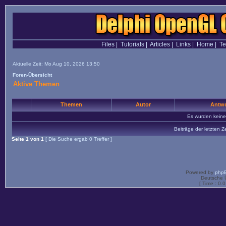
Files
|
Tutorials
|
Articles
|
Links
|
Home
|
T
Aktuelle Zeit: Mo Aug 10, 2026 13:50
Foren-Übersicht
Aktive Themen
Themen
Autor
Antwo
Es wurden kein
Beiträge der letzten Z
Seite
1
von
1
[ Die Suche ergab 0 Treffer ]
Powered by
php
Deutsche 
[ Time : 0.