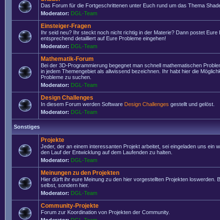
Das Forum für die Fortgeschrittenen unter Euch rund um das Thema Shade
Moderator:
DGL-Team
Einsteiger-Fragen
Ihr seid neu? Ihr steckt noch nicht richtig in der Materie? Dann postet Eure
entsprechend detailliert auf Eure Probleme eingehen!
Moderator:
DGL-Team
Mathematik-Forum
Bei der 3D-Programmierung begegnet man schnell mathematischen Problem
in jedem Themengebiet als allwissend bezeichnen. Ihr habt hier die Möglich
Probleme zu suchen.
Moderator:
DGL-Team
Design Challenges
In diesem Forum werden Software
Design Challenges
gestellt und gelöst.
Moderator:
DGL-Team
Sonstiges
Projekte
Jeder, der an einem interessanten Projekt arbeitet, sei eingeladen uns ein 
den Lauf der Entwicklung auf dem Laufenden zu halten.
Moderator:
DGL-Team
Meinungen zu den Projekten
Hier dürft ihr eure Meinung zu den hier vorgestellten Projekten loswerden. Bi
selbst, sondern hier.
Moderator:
DGL-Team
Community-Projekte
Forum zur Koordination von Projekten der Community.