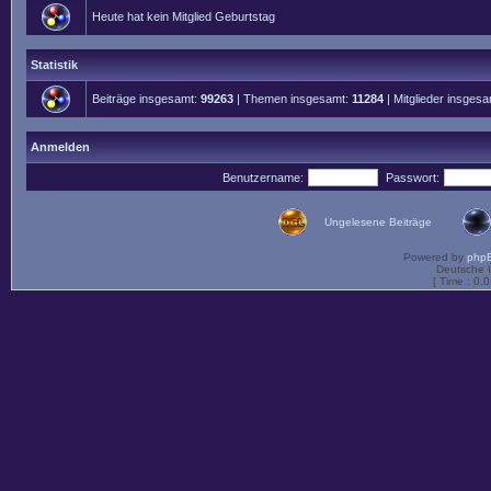
Heute hat kein Mitglied Geburtstag
Statistik
Beiträge insgesamt:
99263
| Themen insgesamt:
11284
| Mitglieder insges
Anmelden
Benutzername:
Passwort:
Ungelesene Beiträge
Powered by
php
Deutsche 
[ Time : 0.