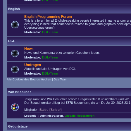
Moderator:
DGL-Team
English
English Programming Forum
This is a forum for all English-speaking people interested in game and/or g
everything in here that somehow is related to game and graphics developmen
Übersetzungsforum!)
Moderator:
DGL-Team
DGL
News
News und Kommentare zu aktuellen Geschehnissen.
Moderator:
DGL-Team
Umfragen
Aktuelle und alte Umfragen von DGL
Moderator:
DGL-Team
Alle Cookies des Boards löschen
|
Das Team
Wer ist online?
Insgesamt sind
202
Besucher online: 1 registrierter, 0 unsichtbare und 20
Der Besucherrekord liegt bei
5778
Besuchern, die am Do Jul 30, 2026 23:14 
Mitglieder:
Baidu [Spider]
Legende ::
Administratoren
,
Globale Moderatoren
Geburtstage