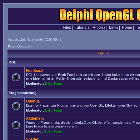
Files
|
Tutorials
|
Articles
|
Links
|
Home
|
T
Aktuelle Zeit: Sa Aug 08, 2026 05:42
Foren-Übersicht
Forum
DGL
Feedback
DGL lebt davon, von Euch Feedback zu erhalten. Leider bekommen wir nur
eine Idee hat, einen Fehler findet oder einfach nur mal Danke sagen will, ist 
Moderator:
DGL-Team
Programmierung
OpenGL
Bitte nur Fragen zur Programmierung von OpenGL, Effekten oder 3D-Techn
Moderator:
DGL-Team
Allgemein
Wenn Ihr Fragen habt, die nicht direkt OpenGL betreffen, sondern zur Prog
Eure Frage bitte in diesem Forum
Moderator:
DGL-Team
Shader