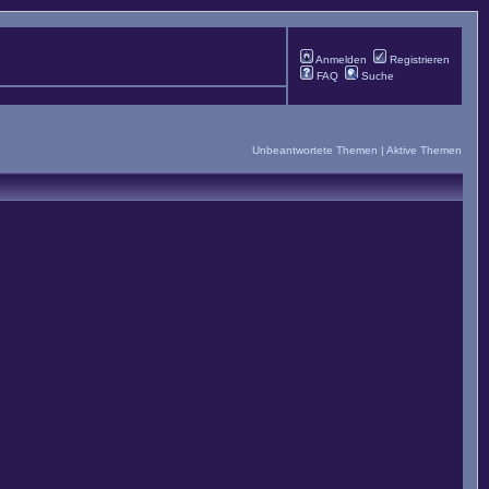
Anmelden
Registrieren
FAQ
Suche
Unbeantwortete Themen
|
Aktive Themen