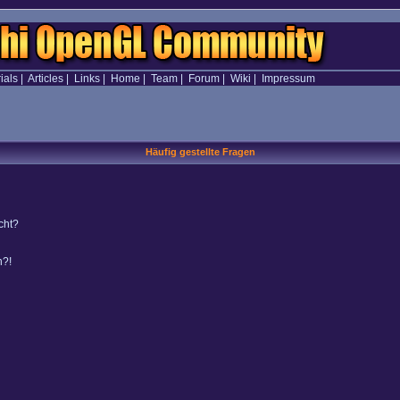
ials
|
Articles
|
Links
|
Home
|
Team
|
Forum
|
Wiki
|
Impressum
Häufig gestellte Fragen
cht?
n?!