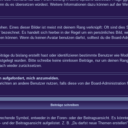
n, wenn du es übersetzen würdest. Weitere Informationen dazu können auf der
hen. Eines dieser Bilder ist meist mit deinem Rang verknüpft: Oft sind dies 
 bezeichnet. Es handelt sich hierbei in der Regel um ein persönliches Bild, w
en können. Wenn du keinen Avatar benutzen darfst, solltest du die Board-Adm
träge du bislang erstellt hast oder identifizieren bestimmte Benutzer wie Mo
festgelegt wurden. Bitte schreibe keine sinnlosen Beiträge, nur um deinen Ra
fach wieder zurücksetzen.
ch aufgefordert, mich anzumelden.
achrichten an andere Benutzer nutzen, falls diese von der Board-Administrati
Beiträge schreiben
hende Symbol, entweder in der Foren- oder der Beitragsansicht. Es könnte se
 und der Beitragsansicht aufgelistet. Z. B. „Du darfst neue Themen erstelle