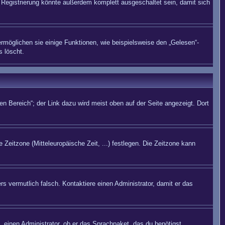
Registrierung könnte außerdem komplett ausgeschaltet sein, damit sich
rmöglichen sie einige Funktionen, wie beispielsweise den „Gelesen“-
s löscht.
n Bereich“; der Link dazu wird meist oben auf der Seite angezeigt. Dort
 Zeitzone (Mitteleuropäische Zeit, ...) festlegen. Die Zeitzone kann
rs vermutlich falsch. Kontaktiere einen Administrator, damit er das
. einen Administrator, ob er das Sprachpaket, das du benötigst,