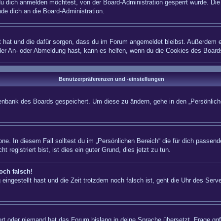
 dich anmelden möchtest, von der Board-Administration gesperrt wurde. Die 
e dich an die Board-Administration.
lt hat und die dafür sorgen, dass du im Forum angemeldet bleibst. Außerdem e
 der An- oder Abmeldung hast, kann es helfen, wenn du die Cookies des Board
Benutzerpräferenzen und -einstellungen
atenbank des Boards gespeichert. Um diese zu ändern, gehe in den „Persönliche
ne. In diesem Fall solltest du im „Persönlichen Bereich“ die für dich passende
registriert bist, ist dies ein guter Grund, dies jetzt zu tun.
och falsch!
eingestellt hast und die Zeit trotzdem noch falsch ist, geht die Uhr des Serve
iert oder niemand hat das Forum bislang in deine Sprache übersetzt. Frage ggf