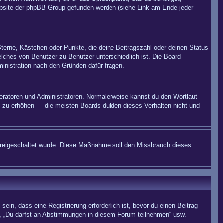
 Website der phpBB Group gefunden werden (siehe Link am Ende jeder
Sterne, Kästchen oder Punkte, die deine Beitragszahl oder deinen Status
elches von Benutzer zu Benutzer unterschiedlich ist. Die Board-
inistration nach den Gründen dafür fragen.
deratoren und Administratoren. Normalerweise kannst du den Wortlaut
ng zu erhöhen — die meisten Boards dulden dieses Verhalten nicht und
on freigeschaltet wurde. Diese Maßnahme soll den Missbrauch dieses
in, dass eine Registrierung erforderlich ist, bevor du einen Beitrag
n“, „Du darfst an Abstimmungen in diesem Forum teilnehmen“ usw.