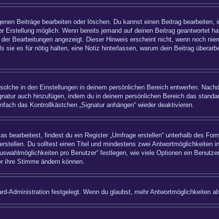
igenen Beiträge bearbeiten oder löschen. Du kannst einen Beitrag bearbeiten,
ner Erstellung möglich. Wenn bereits jemand auf deinen Beitrag geantwortet hat
 der Bearbeitungen angezeigt. Dieser Hinweis erscheint nicht, wenn noch nie
ls sie es für nötig halten, eine Notiz hinterlassen, warum dein Beitrag überar
olche in den Einstellungen in deinem persönlichen Bereich entwerfen. Nachde
ignatur auch hinzufügen, indem du in deinem persönlichen Bereich das standa
nfach das Kontrollkästchen „Signatur anhängen“ wieder deaktivieren.
bearbeitest, findest du ein Register „Umfrage erstellen“ unterhalb des Formu
rstellen. Du solltest einen Titel und mindestens zwei Antwortmöglichkeiten i
uswahlmöglichkeiten pro Benutzer“ festlegen, wie viele Optionen ein Benutzer
zer ihre Stimme ändern können.
rd-Administration festgelegt. Wenn du glaubst, mehr Antwortmöglichkeiten als