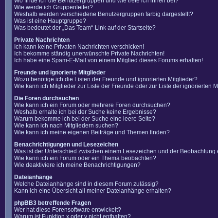
Wo finde ich die Benutzergruppen und wie trete ich ihnen bei?
Wie werde ich Gruppenleiter?
Weshalb werden verschiedene Benutzergruppen farbig dargestellt?
Was ist eine Hauptgruppe?
Was bedeutet der „Das Team“-Link auf der Startseite?
Private Nachrichten
Ich kann keine Privaten Nachrichten verschicken!
Ich bekomme ständig unerwünschte Private Nachrichten!
Ich habe eine Spam-E-Mail von einem Mitglied dieses Forums erhalten!
Freunde und ignorierte Mitglieder
Wozu benötige ich die Listen der Freunde und ignorierten Mitglieder?
Wie kann ich Mitglieder zur Liste der Freunde oder zur Liste der ignorierten
Die Foren durchsuchen
Wie kann ich ein Forum oder mehrere Foren durchsuchen?
Weshalb erhalte ich bei der Suche keine Ergebnisse?
Warum bekomme ich bei der Suche eine leere Seite?
Wie kann ich nach Mitgliedern suchen?
Wie kann ich meine eigenen Beiträge und Themen finden?
Benachrichtigungen und Lesezeichen
Was ist der Unterschied zwischen einem Lesezeichen und der Beobachtung
Wie kann ich ein Forum oder ein Thema beobachten?
Wie deaktiviere ich meine Benachrichtigungen?
Dateianhänge
Welche Dateianhänge sind in diesem Forum zulässig?
Kann ich eine Übersicht all meiner Dateianhänge erhalten?
phpBB3 betreffende Fragen
Wer hat diese Forensoftware entwickelt?
Warum ist Funktion x oder y nicht enthalten?