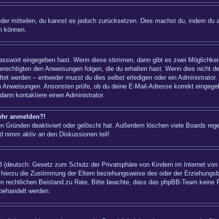
ieder mitteilen, du kannst es jedoch zurücksetzen. Dies machst du, indem du 
n können.
 Passwort eingegeben hast. Wenn diese stimmen, dann gibt es zwei Möglichk
berechtigten den Anweisungen folgen, die du erhalten hast. Wenn dies nicht der
t werden – entweder musst du dies selbst erledigen oder ein Administrator. Bei
nen Anweisungen. Ansonsten prüfe, ob du deine E-Mail-Adresse korrekt eingeg
dann kontaktiere einen Administrator.
mehr anmelden?!
n Gründen deaktiviert oder gelöscht hat. Außerdem löschen viele Boards regel
d nimm aktiv an den Diskussionen teil!
 (deutsch: Gesetz zum Schutz der Privatsphäre von Kindern im Internet von 1
hierzu die Zustimmung der Eltern beziehungsweise des oder der Erziehungsber
einen rechtlichen Beistand zu Rate. Bitte beachte, dass das phpBB-Team keine 
 behandelt werden.