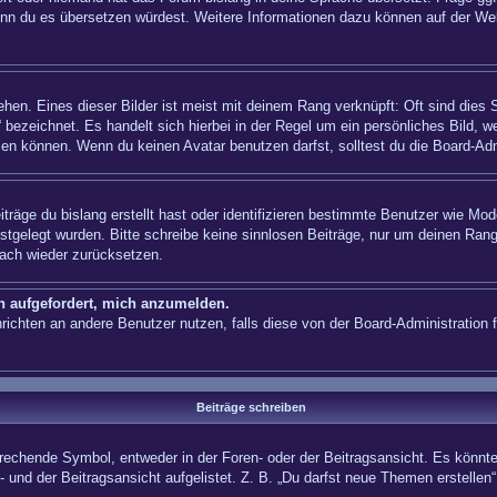
n, wenn du es übersetzen würdest. Weitere Informationen dazu können auf der
hen. Eines dieser Bilder ist meist mit deinem Rang verknüpft: Oft sind dies 
 bezeichnet. Es handelt sich hierbei in der Regel um ein persönliches Bild, w
en können. Wenn du keinen Avatar benutzen darfst, solltest du die Board-Adm
träge du bislang erstellt hast oder identifizieren bestimmte Benutzer wie Mo
festgelegt wurden. Bitte schreibe keine sinnlosen Beiträge, nur um deinen Ra
fach wieder zurücksetzen.
ch aufgefordert, mich anzumelden.
achrichten an andere Benutzer nutzen, falls diese von der Board-Administrati
Beiträge schreiben
hende Symbol, entweder in der Foren- oder der Beitragsansicht. Es könnte se
 und der Beitragsansicht aufgelistet. Z. B. „Du darfst neue Themen erstelle