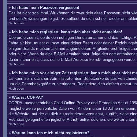
» Ich habe mein Passwort vergessen!
Das ist nicht schlimm! Wir können dir zwar dein altes Passwort nicht w
und den Anweisungen folgst. So solltest du dich schnell wieder anmelde
Nach oben
» Ich habe mich registriert, kann mich aber nicht anmelden!
Überprüfe zuerst, ob du den richtigen Benutzernamen und das richtige
Jahre alt bist, musst du bzw. einer deiner Eltern oder deiner Erziehungs
einigen Boards müssen alle neu angemeldeten Mitglieder erst freigeschalte
oder nicht. Wenn du eine E-Mail erhalten hast, folge den dort enthalte
du dir sicher bist, dass deine E-Mail-Adresse korrekt eingegeben wurde, 
Nach oben
» Ich habe mich vor einiger Zeit registriert, kann mich aber nicht 
Es kann sein, dass ein Administrator dein Benutzerkonto aus verschiede
um die Datenbankgröße zu verringern. Registriere dich einfach erneut un
Nach oben
» Was ist COPPA?
COPPA, ausgeschrieben Child Online Privacy and Protection Act of 1998
möglicherweise persönliche Daten von Kindern unter 13 Jahren erheben, 
die Website, auf der du dich zu registrieren versuchst, zutrifft, ziehe 
Rechtsangelegenheiten jeglicher Art ist; außer solchen, die weiter unten
Nach oben
» Warum kann ich mich nicht registrieren?