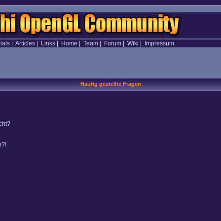
ials
|
Articles
|
Links
|
Home
|
Team
|
Forum
|
Wiki
|
Impressum
Häufig gestellte Fragen
cht?
n?!