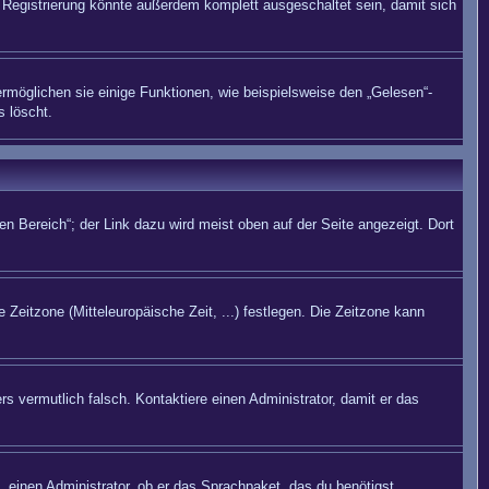
Registrierung könnte außerdem komplett ausgeschaltet sein, damit sich
rmöglichen sie einige Funktionen, wie beispielsweise den „Gelesen“-
s löscht.
n Bereich“; der Link dazu wird meist oben auf der Seite angezeigt. Dort
 Zeitzone (Mitteleuropäische Zeit, ...) festlegen. Die Zeitzone kann
rs vermutlich falsch. Kontaktiere einen Administrator, damit er das
. einen Administrator, ob er das Sprachpaket, das du benötigst,