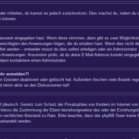
ieder mitteilen, du kannst es jedoch zurücksetzen. Dies machst du, indem du 
n können.
 Passwort eingegeben hast. Wenn diese stimmen, dann gibt es zwei Möglichk
berechtigten den Anweisungen folgen, die du erhalten hast. Wenn dies nicht der
t werden – entweder musst du dies selbst erledigen oder ein Administrator. Bei
nen Anweisungen. Ansonsten prüfe, ob du deine E-Mail-Adresse korrekt eingeg
dann kontaktiere einen Administrator.
mehr anmelden?!
n Gründen deaktiviert oder gelöscht hat. Außerdem löschen viele Boards regel
d nimm aktiv an den Diskussionen teil!
 (deutsch: Gesetz zum Schutz der Privatsphäre von Kindern im Internet von 1
hierzu die Zustimmung der Eltern beziehungsweise des oder der Erziehungsber
einen rechtlichen Beistand zu Rate. Bitte beachte, dass das phpBB-Team keine 
 behandelt werden.