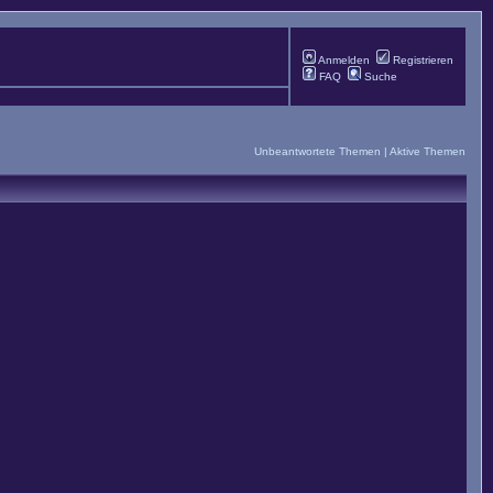
Anmelden
Registrieren
FAQ
Suche
Unbeantwortete Themen
|
Aktive Themen