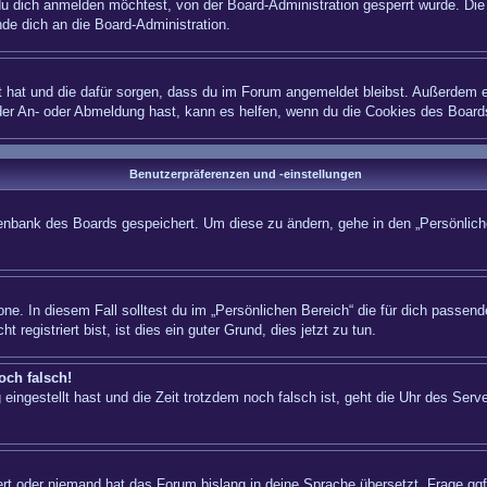
 dich anmelden möchtest, von der Board-Administration gesperrt wurde. Die 
e dich an die Board-Administration.
lt hat und die dafür sorgen, dass du im Forum angemeldet bleibst. Außerdem e
 der An- oder Abmeldung hast, kann es helfen, wenn du die Cookies des Board
Benutzerpräferenzen und -einstellungen
atenbank des Boards gespeichert. Um diese zu ändern, gehe in den „Persönliche
ne. In diesem Fall solltest du im „Persönlichen Bereich“ die für dich passende
registriert bist, ist dies ein guter Grund, dies jetzt zu tun.
och falsch!
eingestellt hast und die Zeit trotzdem noch falsch ist, geht die Uhr des Serve
iert oder niemand hat das Forum bislang in deine Sprache übersetzt. Frage ggf