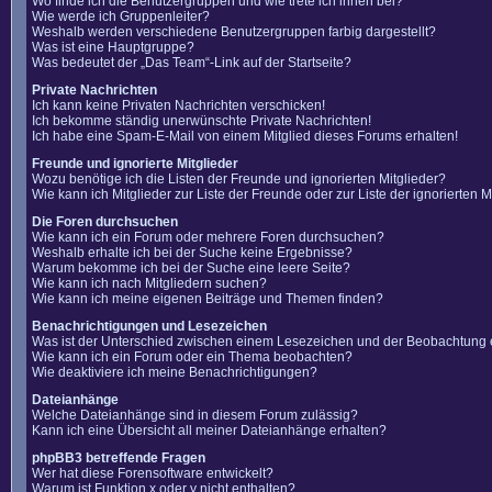
Wo finde ich die Benutzergruppen und wie trete ich ihnen bei?
Wie werde ich Gruppenleiter?
Weshalb werden verschiedene Benutzergruppen farbig dargestellt?
Was ist eine Hauptgruppe?
Was bedeutet der „Das Team“-Link auf der Startseite?
Private Nachrichten
Ich kann keine Privaten Nachrichten verschicken!
Ich bekomme ständig unerwünschte Private Nachrichten!
Ich habe eine Spam-E-Mail von einem Mitglied dieses Forums erhalten!
Freunde und ignorierte Mitglieder
Wozu benötige ich die Listen der Freunde und ignorierten Mitglieder?
Wie kann ich Mitglieder zur Liste der Freunde oder zur Liste der ignorierten
Die Foren durchsuchen
Wie kann ich ein Forum oder mehrere Foren durchsuchen?
Weshalb erhalte ich bei der Suche keine Ergebnisse?
Warum bekomme ich bei der Suche eine leere Seite?
Wie kann ich nach Mitgliedern suchen?
Wie kann ich meine eigenen Beiträge und Themen finden?
Benachrichtigungen und Lesezeichen
Was ist der Unterschied zwischen einem Lesezeichen und der Beobachtung
Wie kann ich ein Forum oder ein Thema beobachten?
Wie deaktiviere ich meine Benachrichtigungen?
Dateianhänge
Welche Dateianhänge sind in diesem Forum zulässig?
Kann ich eine Übersicht all meiner Dateianhänge erhalten?
phpBB3 betreffende Fragen
Wer hat diese Forensoftware entwickelt?
Warum ist Funktion x oder y nicht enthalten?