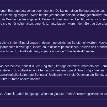
igenen Beiträge bearbeiten oder löschen. Du kannst einen Beitrag bearbeiten,
ner Erstellung möglich. Wenn bereits jemand auf deinen Beitrag geantwortet hat
 der Bearbeitungen angezeigt. Dieser Hinweis erscheint nicht, wenn noch nie
ls sie es für nötig halten, eine Notiz hinterlassen, warum dein Beitrag überar
olche in den Einstellungen in deinem persönlichen Bereich entwerfen. Nachde
ignatur auch hinzufügen, indem du in deinem persönlichen Bereich das standa
nfach das Kontrollkästchen „Signatur anhängen“ wieder deaktivieren.
bearbeitest, findest du ein Register „Umfrage erstellen“ unterhalb des Formu
rstellen. Du solltest einen Titel und mindestens zwei Antwortmöglichkeiten i
uswahlmöglichkeiten pro Benutzer“ festlegen, wie viele Optionen ein Benutzer
zer ihre Stimme ändern können.
rd-Administration festgelegt. Wenn du glaubst, mehr Antwortmöglichkeiten als