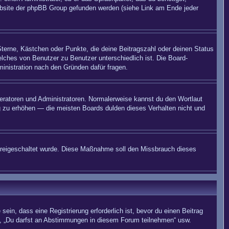
 Website der phpBB Group gefunden werden (siehe Link am Ende jeder
Sterne, Kästchen oder Punkte, die deine Beitragszahl oder deinen Status
elches von Benutzer zu Benutzer unterschiedlich ist. Die Board-
inistration nach den Gründen dafür fragen.
deratoren und Administratoren. Normalerweise kannst du den Wortlaut
ng zu erhöhen — die meisten Boards dulden dieses Verhalten nicht und
on freigeschaltet wurde. Diese Maßnahme soll den Missbrauch dieses
in, dass eine Registrierung erforderlich ist, bevor du einen Beitrag
n“, „Du darfst an Abstimmungen in diesem Forum teilnehmen“ usw.