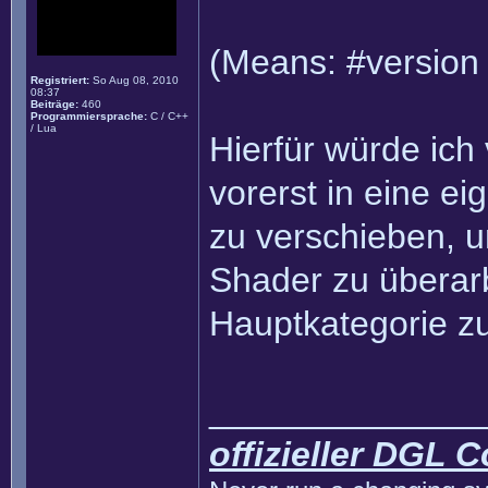
(Means: #version 
Registriert:
So Aug 08, 2010
08:37
Beiträge:
460
Programmiersprache:
C / C++
/ Lua
Hierfür würde ich
vorerst in eine e
zu verschieben, 
Shader zu überarb
Hauptkategorie z
______________
offizieller DGL 