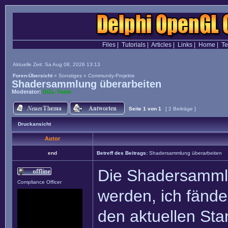
Files
|
Tutorials
|
Articles
|
Links
|
Home
|
T
Aktuelle Zeit: Sa Aug 08, 2026 13:13
Foren-Übersicht
»
Sonstiges
»
Community-Projekte
Shadersammlung überarbeiten
Moderator:
DGL-Team
Seite
1
von
1
[ 2 Beiträge ]
Druckansicht
Autor
end
Betreff des Beitrags:
Shadersammlung überarbeiten
Die Shadersammlu
Compliance Officer
werden, ich fände 
den aktuellen St