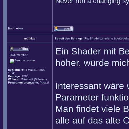
Never run a changing sy
Nach oben
mathias
Betreff des Beitrags:
Re: Shadersammlung überarbeit
Ein Shader mit B
DGL Member
höher, würde mich
Registriert:
Fr Mai 31, 2002
19:41
Beiträge:
1283
Wohnort:
Bäretswil (Schweiz)
Interessant wäre 
Programmiersprache:
Pascal
Parameter funktion
Man findet viele 
alle auf das alte