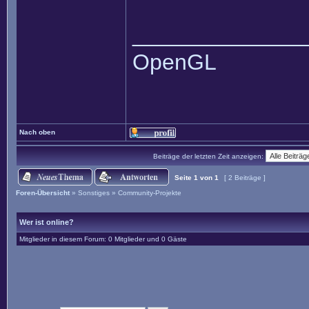
______________
OpenGL
Nach oben
Beiträge der letzten Zeit anzeigen:
Seite
1
von
1
[ 2 Beiträge ]
Foren-Übersicht
»
Sonstiges
»
Community-Projekte
Wer ist online?
Mitglieder in diesem Forum: 0 Mitglieder und 0 Gäste