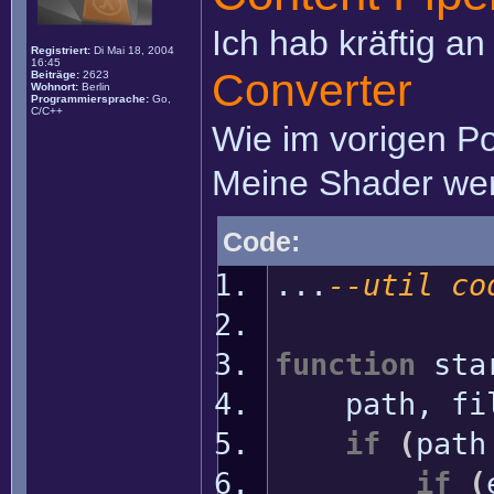
Ich hab kräftig a
Registriert:
Di Mai 18, 2004
16:45
Converter
Beiträge:
2623
Wohnort:
Berlin
Programmiersprache:
Go,
C/C++
Wie im vorigen Po
Meine Shader werd
Code:
...
--util co
function
sta
path, file
if
(
pat
if
(