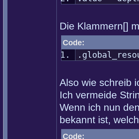
Die Klammern[] ma
Code:
.global_reso
Also wie schreib i
Ich vermeide Str
Wenn ich nun den E
bekannt ist, welc
Code: