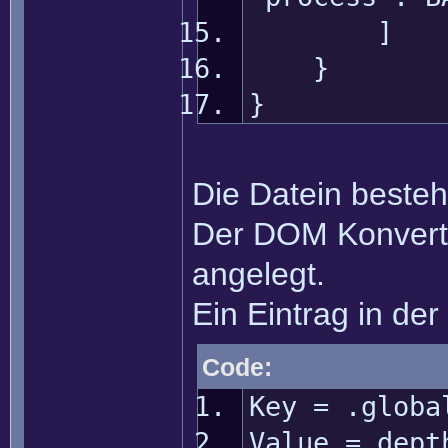
]
}
}
Die Datein besteh
Der DOM Konverte
angelegt.
Ein Eintrag in der
Code:
Key = .globa
Value = dept