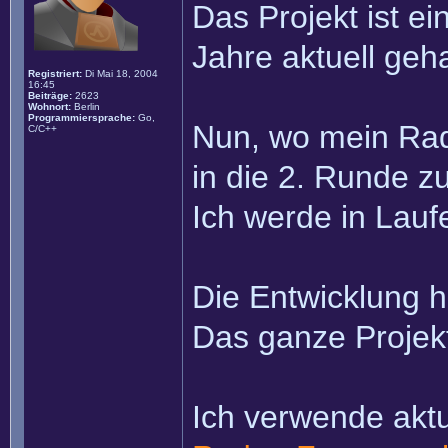
Das Projekt ist e
Jahre aktuell geha
Registriert:
Di Mai 18, 2004
16:45
Beiträge:
2623
Wohnort:
Berlin
Programmiersprache:
Go,
Nun, wo mein Rado
C/C++
in die 2. Runde z
Ich werde in Lauf
Die Entwicklung h
Das ganze Projekt
Ich verwende aktu