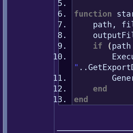
function
sta
path, file
outputFil
if
(
pat
Execu
"
..GetExport
Generat
end
end
______________