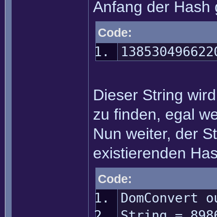
Anfang der Hash 
Code:
138530496622
Dieser String wird
zu finden, egal w
Nun weiter, der S
existierenden Has
Code:
DomConvert o
String = 898