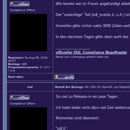
Wie bereits iwo im Forum angekündigt arbe
Compliance Officer
Der "unwichtige" Teil (sdl_events.h, u.A.) is
Immerhin gibts schon satte 3000 Zeilen un
In den nächsten Tagen gibts dann wohl das 
_________________
offizieller DGL Compliance Beauftragter
Never run a changing system! (oder so)
Registriert:
So Aug 08, 2010
08:37
Beiträge:
460
Programmiersprache:
C / C++
/ Lua
Nach oben
end
Betreff des Beitrags:
Re: SDL für OpenGL auf Delphi/
So viel zu Release in ein paar Tagen...
Compliance Officer
Ich hatte leider nicht allzu viel Zeit weiterz
Momentan sind übersetzt:
"sdl.h",