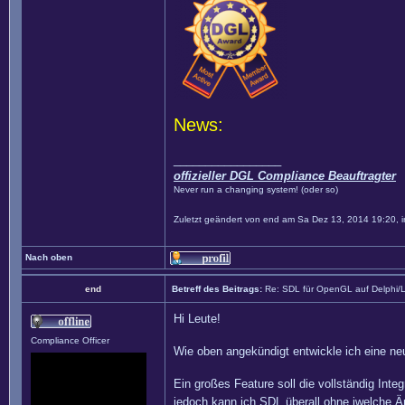
News:
_________________
offizieller DGL Compliance Beauftragter
Never run a changing system! (oder so)
Zuletzt geändert von
end
am Sa Dez 13, 2014 19:20, i
Nach oben
end
Betreff des Beitrags:
Re: SDL für OpenGL auf Delphi/
Hi Leute!
Compliance Officer
Wie oben angekündigt entwickle ich eine n
Ein großes Feature soll die vollständig Int
jedoch kann ich SDL überall ohne iwelche Ä