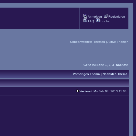
Anmelden
Registrieren
FAQ
Suche
Unbeantwortete Themen
|
Aktive Themen
Gehe zu Seite
1
,
2
,
3
Nächste
Vorheriges Thema
|
Nächstes Thema
Verfasst:
Mo Feb 04, 2013 11:08