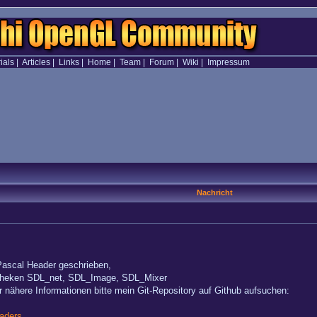
ials
|
Articles
|
Links
|
Home
|
Team
|
Forum
|
Wiki
|
Impressum
Nachricht
Pascal Header geschrieben,
liotheken SDL_net, SDL_Image, SDL_Mixer
 nähere Informationen bitte mein Git-Repository auf Github aufsuchen:
aders