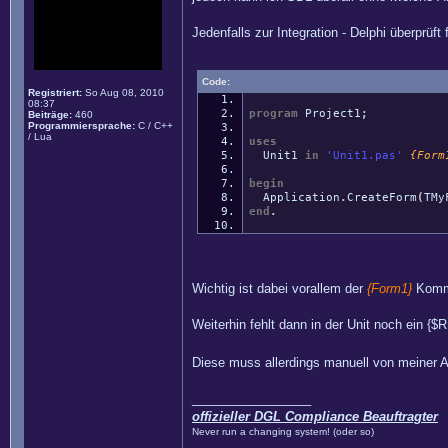
Jedenfalls zur Integration - Delphi überprüf
Code:
Registriert:
So Aug 08, 2010
08:37
program
Project1
;
Beiträge:
460
Programmiersprache:
C / C++
/ Lua
uses
Unit1
in
'Unit1.pas'
{Form
begin
Application
.
CreateForm
(
TMy
end
.
Wichtig ist dabei vorallem der
{Form1}
Komm
Weiterhin fehlt dann in der Unit noch ein {$
Diese muss allerdings manuell von meiner A
_________________
offizieller DGL Compliance Beauftragter
Never run a changing system! (oder so)