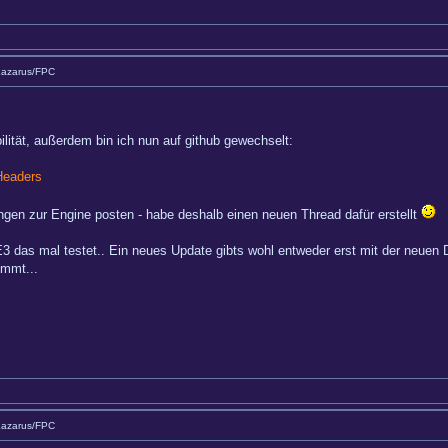
Lazarus/FPC
lität, außerdem bin ich nun auf github gewechselt:
Headers
dungen zur Engine posten - habe deshalb einen neuen Thread dafür erstellt
E3 das mal testet.. Ein neues Update gibts wohl entweder erst mit der neuen 
ommt...
Lazarus/FPC