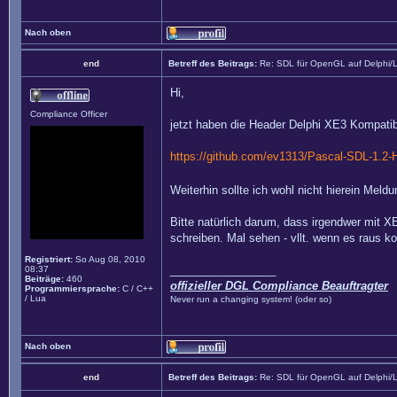
Nach oben
end
Betreff des Beitrags:
Re: SDL für OpenGL auf Delphi/
Hi,
Compliance Officer
jetzt haben die Header Delphi XE3 Kompatibi
https://github.com/ev1313/Pascal-SDL-1.2-
Weiterhin sollte ich wohl nicht hierein Mel
Bitte natürlich darum, dass irgendwer mit X
schreiben. Mal sehen - vllt. wenn es raus k
Registriert:
So Aug 08, 2010
_________________
08:37
Beiträge:
460
offizieller DGL Compliance Beauftragter
Programmiersprache:
C / C++
/ Lua
Never run a changing system! (oder so)
Nach oben
end
Betreff des Beitrags:
Re: SDL für OpenGL auf Delphi/