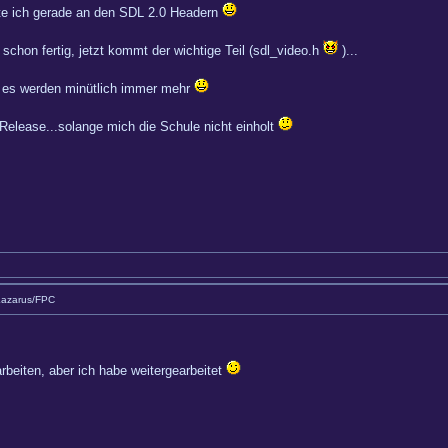
ite ich gerade an den SDL 2.0 Headern
t schon fertig, jetzt kommt der wichtige Teil (sdl_video.h
)...
d es werden minütlich immer mehr
Release...solange mich die Schule nicht einholt
Lazarus/FPC
uarbeiten, aber ich habe weitergearbeitet