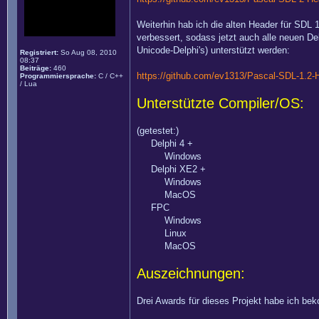
Weiterhin hab ich die alten Header für SDL
verbessert, sodass jetzt auch alle neuen Del
Unicode-Delphi's) unterstützt werden:
Registriert:
So Aug 08, 2010
08:37
Beiträge:
460
https://github.com/ev1313/Pascal-SDL-1.2-
Programmiersprache:
C / C++
/ Lua
Unterstützte Compiler/OS:
(getestet:)
Delphi 4 +
Windows
Delphi XE2 +
Windows
MacOS
FPC
Windows
Linux
MacOS
Auszeichnungen:
Drei Awards für dieses Projekt habe ich b