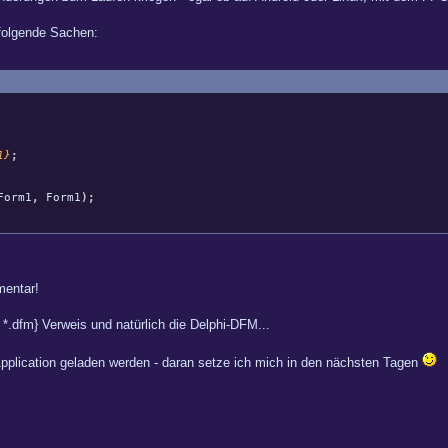
t folgende Sachen:
1}
;
Form1
,
Form1
)
;
entar!
R *.dfm} Verweis und natürlich die Delphi-DFM...
pplication geladen werden - daran setze ich mich in den nächsten Tagen