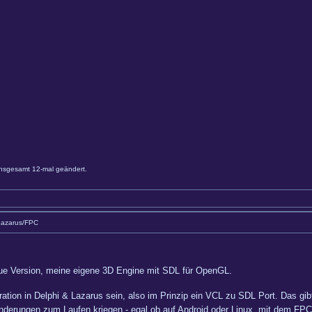
nsgesamt 12-mal geändert.
Lazarus/FPC
eue Version, meine eigene 3D Engine mit SDL für OpenGL.
egration in Delphi & Lazarus sein, also im Prinzip ein VCL zu SDL Port. Das g
nderungen zum Laufen kriegen - egal ob auf Android oder Linux, mit dem FPC