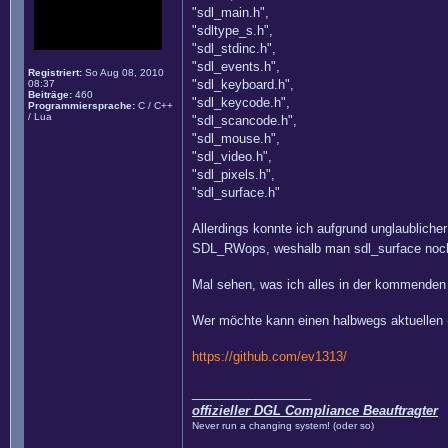
"sdl_main.h",
"sdltype_s.h",
"sdl_stdinc.h",
"sdl_events.h",
Registriert:
So Aug 08, 2010
"sdl_keyboard.h",
08:37
Beiträge:
460
"sdl_keycode.h",
Programmiersprache:
C / C++
/ Lua
"sdl_scancode.h",
"sdl_mouse.h",
"sdl_video.h",
"sdl_pixels.h",
"sdl_surface.h"
Allerdings konnte ich aufgrund unglaubliche
SDL_RWops, weshalb man sdl_surface noch ni
Mal sehen, was ich alles in der kommenden W
Wer möchte kann einen halbwegs aktuellen 
https://github.com/ev1313/
_________________
offizieller DGL Compliance Beauftragter
Never run a changing system! (oder so)