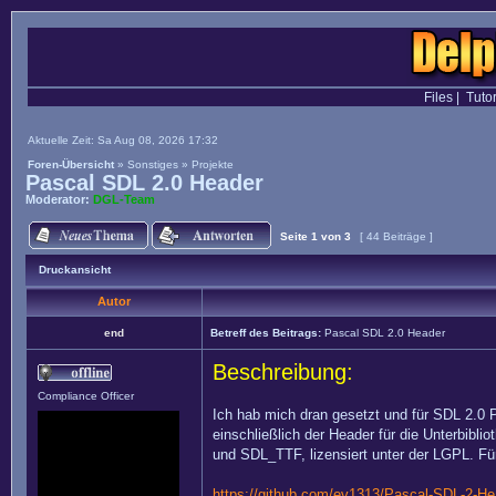
Files
|
Tutor
Aktuelle Zeit: Sa Aug 08, 2026 17:32
Foren-Übersicht
»
Sonstiges
»
Projekte
Pascal SDL 2.0 Header
Moderator:
DGL-Team
Seite
1
von
3
[ 44 Beiträge ]
Druckansicht
Autor
end
Betreff des Beitrags:
Pascal SDL 2.0 Header
Beschreibung:
Compliance Officer
Ich hab mich dran gesetzt und für SDL 2.0 
einschließlich der Header für die Unterbib
und SDL_TTF, lizensiert unter der LGPL. Für
https://github.com/ev1313/Pascal-SDL-2-He