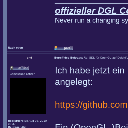
offizieller DGL 
Never run a changing sy
Nach oben
end
Betreff des Beitrags:
Re: SDL für OpenGL auf Delphi/
Ich habe jetzt ei
Compliance Officer
angelegt:
https://github.c
Registriert:
So Aug 08, 2010
08:37
Ein (OpenGL-)Bei
Beiträge:
460