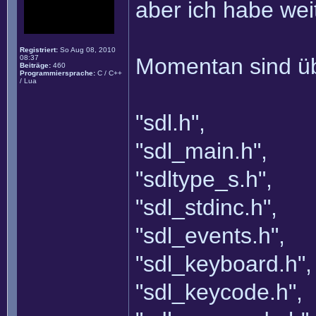
aber ich habe wei
Registriert:
So Aug 08, 2010
08:37
Momentan sind üb
Beiträge:
460
Programmiersprache:
C / C++
/ Lua
"sdl.h",
"sdl_main.h",
"sdltype_s.h",
"sdl_stdinc.h",
"sdl_events.h",
"sdl_keyboard.h",
"sdl_keycode.h",