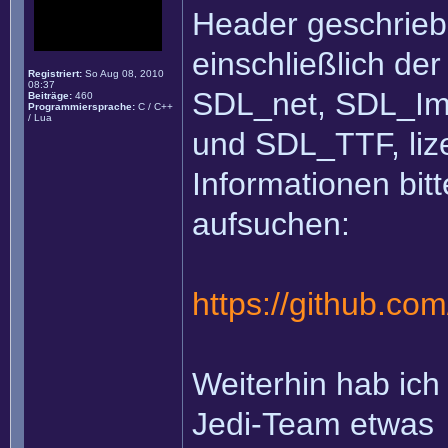
Header geschrieb
einschließlich der
Registriert:
So Aug 08, 2010
08:37
SDL_net, SDL_Im
Beiträge:
460
Programmiersprache:
C / C++
/ Lua
und SDL_TTF, lize
Informationen bit
aufsuchen:
https://github.c
Weiterhin hab ich
Jedi-Team etwas