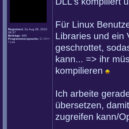
DLL's kompiliert 
Für Linux Benutz
Registriert:
So Aug 08, 2010
08:37
Libraries und ein
Beiträge:
460
Programmiersprache:
C / C++
/ Lua
geschrottet, sodas
kann... => ihr mü
kompilieren
Ich arbeite gerad
übersetzen, damit
zugreifen kann/