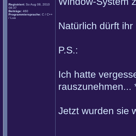
Window-System zu
Registriert:
So Aug 08, 2010
08:37
Beiträge:
460
Programmiersprache:
C / C++
/ Lua
Natürlich dürft ihr
P.S.:
Ich hatte vergesse
rauszunehmen... 
Jetzt wurden sie 
______________