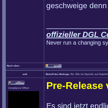
geschweige denn 
______________
offizieller DGL 
Never run a changing sy
Nach oben
end
Betreff des Beitrags:
Re: SDL für OpenGL auf Delphi/
Pre-Release 
Compliance Officer
Es sind jetzt endl