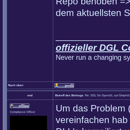
Repo behoben => 
dem aktuellsten 
______________
offizieller DGL 
Never run a changing sy
Nach oben
end
Betreff des Beitrags:
Re: SDL für OpenGL auf Delphi/
Um das Problem (
Compliance Officer
vereinfachen hab 