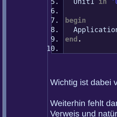
Unit1
in
'
begin
Applicatio
end
.
Wichtig ist dabei
Weiterhin fehlt da
Verweis und natür