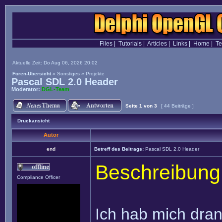
Files
|
Tutorials
|
Articles
|
Links
|
Home
|
T
Aktuelle Zeit: Do Aug 06, 2026 20:02
Foren-Übersicht
»
Sonstiges
»
Projekte
Pascal SDL 2.0 Header
Moderator:
DGL-Team
Seite
1
von
3
[ 44 Beiträge ]
Druckansicht
Autor
end
Betreff des Beitrags:
Pascal SDL 2.0 Header
Beschreibung
Compliance Officer
Ich hab mich dran