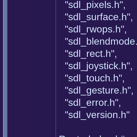
"sdl_pixels.h",
"sdl_surface.h",
"sdl_rwops.h",
"sdl_blendmode.
"sdl_rect.h",
"sdl_joystick.h",
"sdl_touch.h",
"sdl_gesture.h",
"sdl_error.h",
"sdl_version.h"