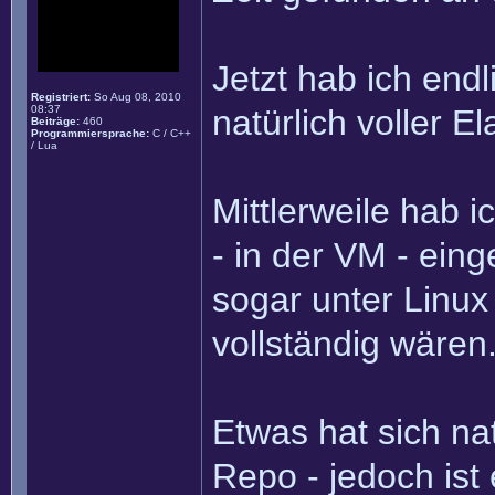
Jetzt hab ich end
Registriert:
So Aug 08, 2010
08:37
natürlich voller El
Beiträge:
460
Programmiersprache:
C / C++
/ Lua
Mittlerweile hab i
- in der VM - eing
sogar unter Linux
vollständig wären.
Etwas hat sich na
Repo - jedoch ist 