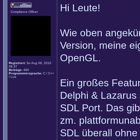
Hi Leute!
Compliance Officer
Wie oben angekün
Version, meine ei
OpenGL.
Registriert:
So Aug 08, 2010
08:37
Beiträge:
460
Programmiersprache:
C / C++
/ Lua
Ein großes Feature
Delphi & Lazarus 
SDL Port. Das gib
zm. plattformunab
SDL überall ohne