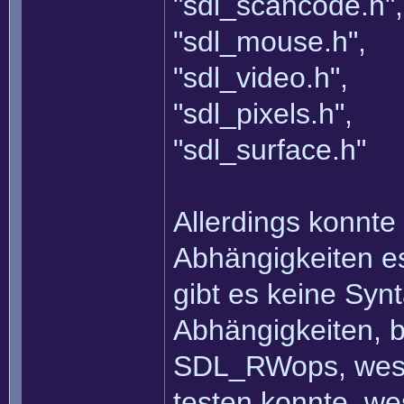
"sdl_scancode.h",
"sdl_mouse.h",
"sdl_video.h",
"sdl_pixels.h",
"sdl_surface.h"
Allerdings konnte
Abhängigkeiten es
gibt es keine Syn
Abhängigkeiten, b
SDL_RWops, wesh
testen konnte, we