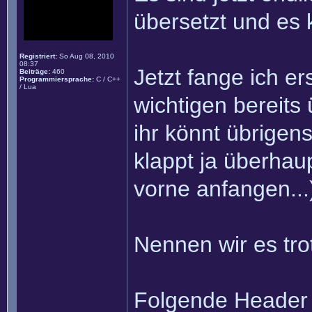
übersetzt und es 
Registriert:
So Aug 08, 2010
08:37
Jetzt fange ich er
Beiträge:
460
Programmiersprache:
C / C++
/ Lua
wichtigen bereits
ihr könnt übrigen
klappt ja überhau
vorne anfangen...
Nennen wir es tr
Folgende Header 