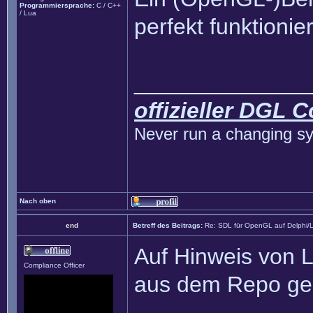
Programmiersprache:
C / C++
/ Lua
perfekt funktionie
______________
offizieller DGL 
Never run a changing sy
Nach oben
end
Betreff des Beitrags:
Re: SDL für OpenGL auf Delphi/
Auf Hinweis von L
Compliance Officer
aus dem Repo gel