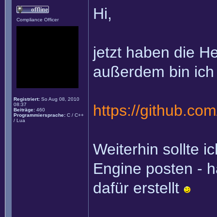
Hi,
Compliance Officer
jetzt haben die H
außerdem bin ich 
Registriert:
So Aug 08, 2010
08:37
https://github.c
Beiträge:
460
Programmiersprache:
C / C++
/ Lua
Weiterhin sollte i
Engine posten - 
dafür erstellt