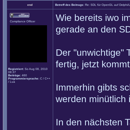
end
Betreff des Beitrags:
Re: SDL für OpenGL auf Delphi/
Wie bereits iwo i
Compliance Officer
gerade an den S
Der "unwichtige" T
fertig, jetzt komm
Registriert:
So Aug 08, 2010
08:37
Beiträge:
460
Programmiersprache:
C / C++
/ Lua
Immerhin gibts sc
werden minütlic
In den nächsten 