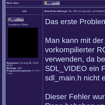
Nach oben
end
Betreff des Beitrags:
Re: SDL für OpenGL auf Delphi/
Das erste Problem
Compliance Officer
Man kann mit der D
vorkompilierter R
verwenden, da bei 
Registriert:
So Aug 08, 2010
08:37
SDL_VIDEO ein F
Beiträge:
460
Programmiersprache:
C / C++
/ Lua
sdl_main.h nicht 
Dieser Fehler wurd