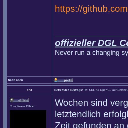
https://github.co
______________
offizieller DGL 
Never run a changing sy
Nach oben
end
Betreff des Beitrags:
Re: SDL für OpenGL auf Delphi/
Wochen sind verg
Compliance Officer
letztendlich erfol
Zeit gefunden an 