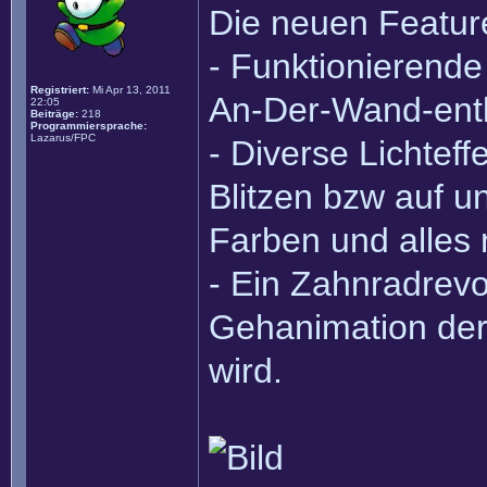
Die neuen Feature
- Funktionierende
Registriert:
Mi Apr 13, 2011
An-Der-Wand-entl
22:05
Beiträge:
218
Programmiersprache:
Lazarus/FPC
- Diverse Lichteff
Blitzen bzw auf un
Farben und alles m
- Ein Zahnradrev
Gehanimation der 
wird.