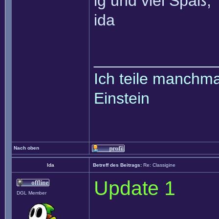
lg und viel Spaß,
ida
______________
Ich teile manchmal
Einstein
Nach oben
Ida
Betreff des Beitrags:
Re: Classigine
Update 1
DGL Member