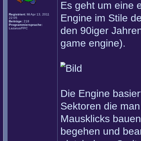
Es geht um eine 
Engine im Stile d
Registriert:
Mi Apr 13, 2011
22:05
Beiträge:
218
Programmiersprache:
den 90iger Jahren
Lazarus/FPC
game engine).
Die Engine basier
Sektoren die man 
Mausklicks bauen 
begehen und bearb