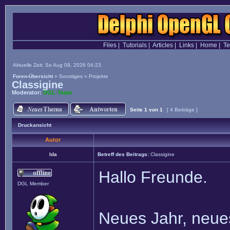
Files
|
Tutorials
|
Articles
|
Links
|
Home
|
T
Aktuelle Zeit: So Aug 09, 2026 04:23
Foren-Übersicht
»
Sonstiges
»
Projekte
Classigine
Moderator:
DGL-Team
Seite
1
von
1
[ 4 Beiträge ]
Druckansicht
Autor
Ida
Betreff des Beitrags:
Classigine
Hallo Freunde.
DGL Member
Neues Jahr, neues