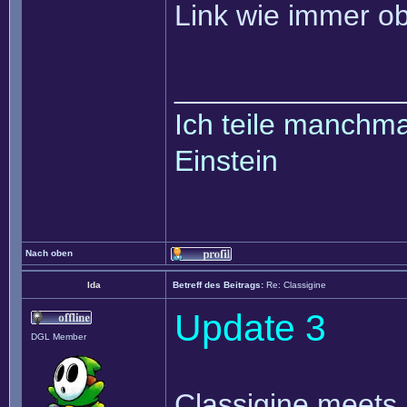
Link wie immer o
______________
Ich teile manchmal
Einstein
Nach oben
Ida
Betreff des Beitrags:
Re: Classigine
Update 3
DGL Member
Classigine meets