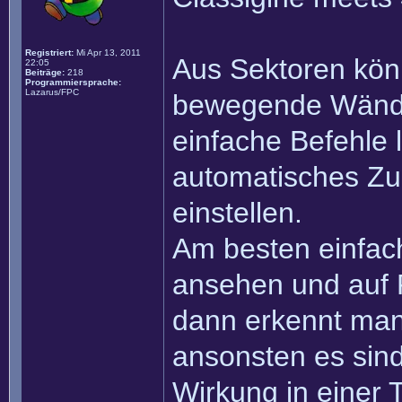
Registriert:
Mi Apr 13, 2011
Aus Sektoren könn
22:05
Beiträge:
218
Programmiersprache:
Lazarus/FPC
bewegende Wände
einfache Befehle 
automatisches Zur
einstellen.
Am besten einfach
ansehen und auf F
dann erkennt man 
ansonsten es sind
Wirkung in einer 