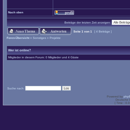
Nach oben
Beiträge der letzten Zeit anzeigen:
Seite
1
von
1
[ 4 Beiträge ]
Foren-Übersicht
»
Sonstiges
»
Projekte
Wer ist online?
Mitglieder in diesem Forum: 0 Mitglieder und 4 Gäste
Suche nach:
Powered by
php
Deutsche 
[ Time : 0.