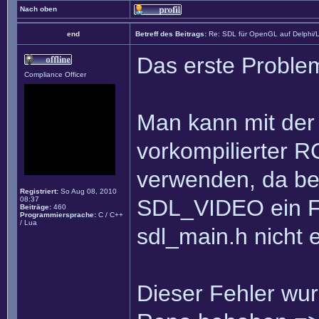
Nach oben
end
Betreff des Beitrags:
Re: SDL für OpenGL auf Delphi/
Das erste Problem
Compliance Officer
Man kann mit der D
vorkompilierter R
verwenden, da bei 
Registriert:
So Aug 08, 2010
08:37
SDL_VIDEO ein F
Beiträge:
460
Programmiersprache:
C / C++
/ Lua
sdl_main.h nicht 
Dieser Fehler wurd