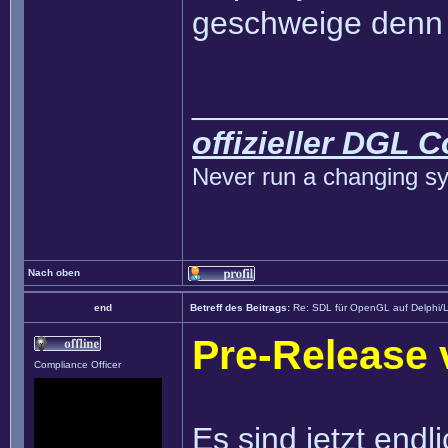
geschweige denn 
______________
offizieller DGL 
Never run a changing sy
Nach oben
end
Betreff des Beitrags:
Re: SDL für OpenGL auf Delphi/
Pre-Release 
Compliance Officer
Es sind jetzt endl