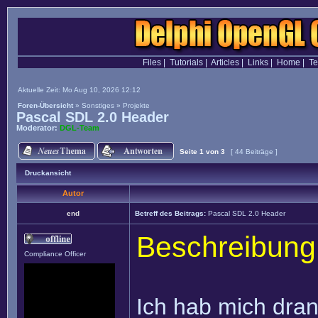
Files
|
Tutorials
|
Articles
|
Links
|
Home
|
T
Aktuelle Zeit: Mo Aug 10, 2026 12:12
Foren-Übersicht
»
Sonstiges
»
Projekte
Pascal SDL 2.0 Header
Moderator:
DGL-Team
Seite
1
von
3
[ 44 Beiträge ]
Druckansicht
Autor
end
Betreff des Beitrags:
Pascal SDL 2.0 Header
Beschreibung
Compliance Officer
Ich hab mich dran