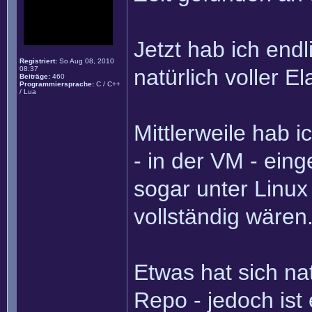
Jetzt hab ich end
Registriert:
So Aug 08, 2010
08:37
natürlich voller El
Beiträge:
460
Programmiersprache:
C / C++
/ Lua
Mittlerweile hab i
- in der VM - eing
sogar unter Linux
vollständig wären.
Etwas hat sich na
Repo - jedoch ist 