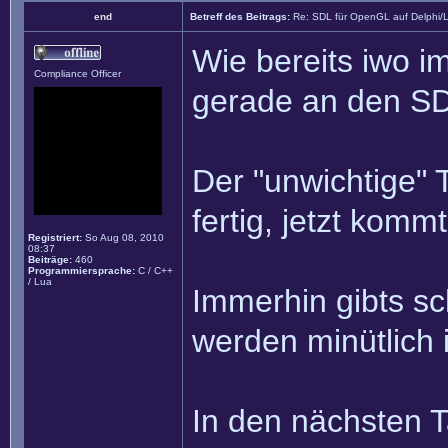
end
Betreff des Beitrags:
Re: SDL für OpenGL auf Delphi/
Wie bereits iwo i
Compliance Officer
gerade an den S
Der "unwichtige" T
fertig, jetzt komm
Registriert:
So Aug 08, 2010
08:37
Beiträge:
460
Programmiersprache:
C / C++
/ Lua
Immerhin gibts sc
werden minütlic
In den nächsten 