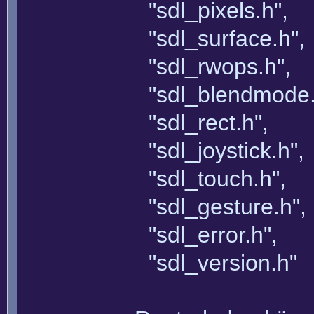
"sdl_pixels.h",
"sdl_surface.h",
"sdl_rwops.h",
"sdl_blendmode.
"sdl_rect.h",
"sdl_joystick.h",
"sdl_touch.h",
"sdl_gesture.h",
"sdl_error.h",
"sdl_version.h"