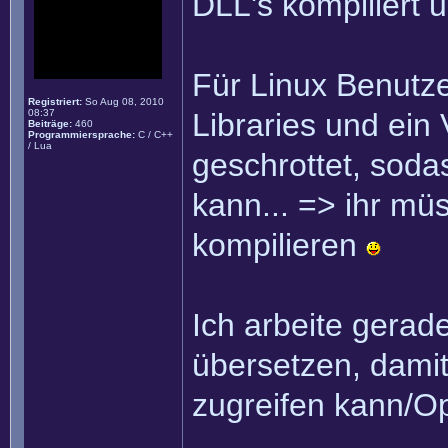
DLL's kompiliert 
Für Linux Benutz
Registriert:
So Aug 08, 2010
08:37
Libraries und ein
Beiträge:
460
Programmiersprache:
C / C++
/ Lua
geschrottet, sodas
kann... => ihr mü
kompilieren
Ich arbeite gerad
übersetzen, damit
zugreifen kann/