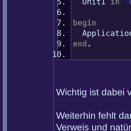
Unit1
in
'
begin
Applicatio
end
.
Wichtig ist dabei
Weiterhin fehlt da
Verweis und natür