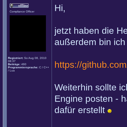
Hi,
Compliance Officer
jetzt haben die H
außerdem bin ich 
Registriert:
So Aug 08, 2010
08:37
https://github.c
Beiträge:
460
Programmiersprache:
C / C++
/ Lua
Weiterhin sollte i
Engine posten - 
dafür erstellt