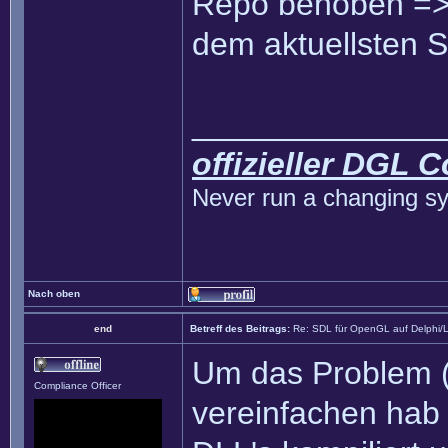
Repo behoben => 
dem aktuellsten 
______________
offizieller DGL 
Never run a changing sy
Nach oben
end
Betreff des Beitrags:
Re: SDL für OpenGL auf Delphi/
Um das Problem (
Compliance Officer
vereinfachen hab 