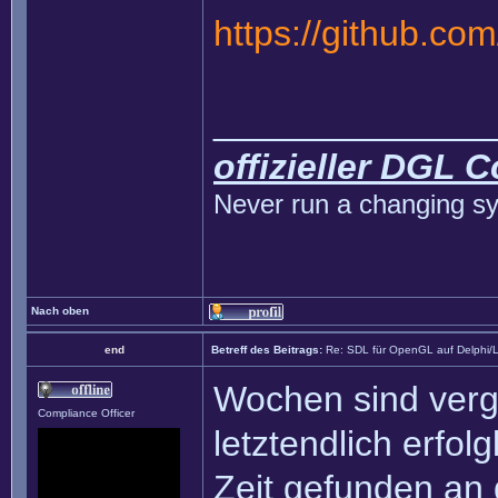
https://github.co
______________
offizieller DGL 
Never run a changing sy
Nach oben
end
Betreff des Beitrags:
Re: SDL für OpenGL auf Delphi/
Wochen sind verg
Compliance Officer
letztendlich erfol
Zeit gefunden an 