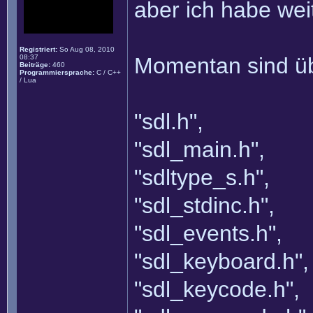
aber ich habe wei
Registriert:
So Aug 08, 2010
08:37
Momentan sind üb
Beiträge:
460
Programmiersprache:
C / C++
/ Lua
"sdl.h",
"sdl_main.h",
"sdltype_s.h",
"sdl_stdinc.h",
"sdl_events.h",
"sdl_keyboard.h",
"sdl_keycode.h",