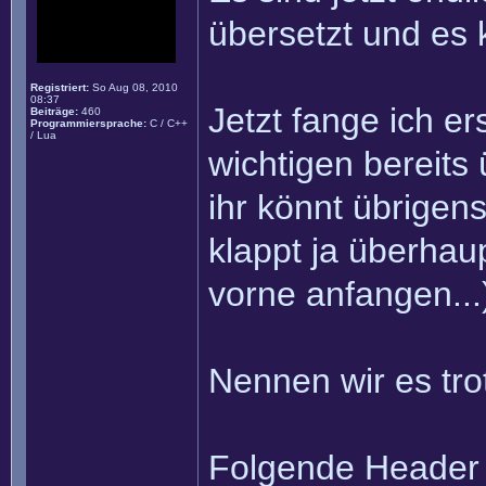
übersetzt und es 
Registriert:
So Aug 08, 2010
08:37
Jetzt fange ich er
Beiträge:
460
Programmiersprache:
C / C++
/ Lua
wichtigen bereits
ihr könnt übrigen
klappt ja überhau
vorne anfangen...
Nennen wir es tr
Folgende Header 