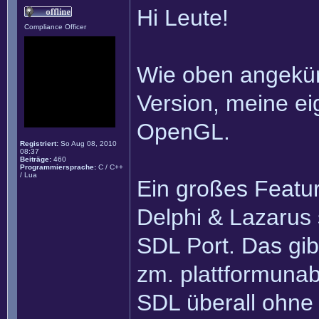
Hi Leute!
Compliance Officer
Wie oben angekün
Version, meine ei
OpenGL.
Registriert:
So Aug 08, 2010
08:37
Beiträge:
460
Programmiersprache:
C / C++
/ Lua
Ein großes Feature
Delphi & Lazarus 
SDL Port. Das gib
zm. plattformunab
SDL überall ohne