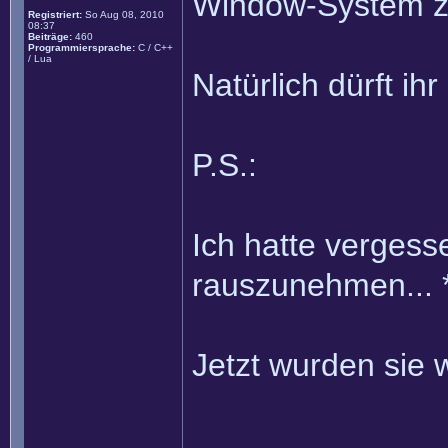
Window-System zu
Registriert:
So Aug 08, 2010
08:37
Beiträge:
460
Programmiersprache:
C / C++
/ Lua
Natürlich dürft ihr
P.S.:
Ich hatte vergesse
rauszunehmen... 
Jetzt wurden sie 
______________