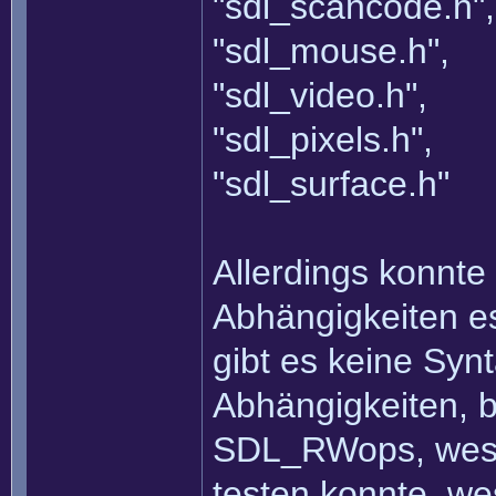
"sdl_scancode.h",
"sdl_mouse.h",
"sdl_video.h",
"sdl_pixels.h",
"sdl_surface.h"
Allerdings konnte
Abhängigkeiten es
gibt es keine Syn
Abhängigkeiten, b
SDL_RWops, wesh
testen konnte, we