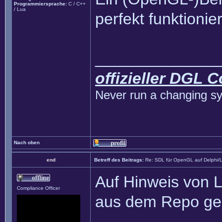
Programmiersprache:
C / C++
/ Lua
perfekt funktionie
______________
offizieller DGL 
Never run a changing sy
Nach oben
end
Betreff des Beitrags:
Re: SDL für OpenGL auf Delphi/
Auf Hinweis von L
Compliance Officer
aus dem Repo gel