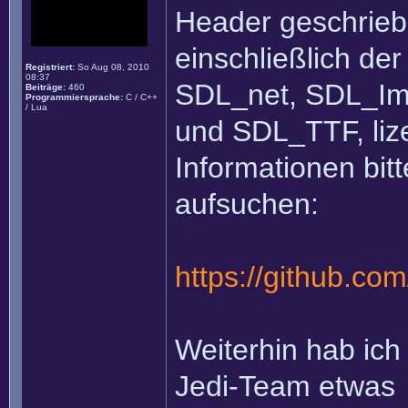
Header geschrieb
einschließlich der
Registriert:
So Aug 08, 2010
08:37
SDL_net, SDL_Im
Beiträge:
460
Programmiersprache:
C / C++
/ Lua
und SDL_TTF, lize
Informationen bit
aufsuchen:
https://github.c
Weiterhin hab ich
Jedi-Team etwas