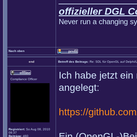
offizieller DGL 
Never run a changing sy
Nach oben
end
Betreff des Beitrags:
Re: SDL für OpenGL auf Delphi/
Ich habe jetzt ei
Compliance Officer
angelegt:
https://github.c
Registriert:
So Aug 08, 2010
08:37
Ein (OpenGL-)Bei
Beiträge:
460