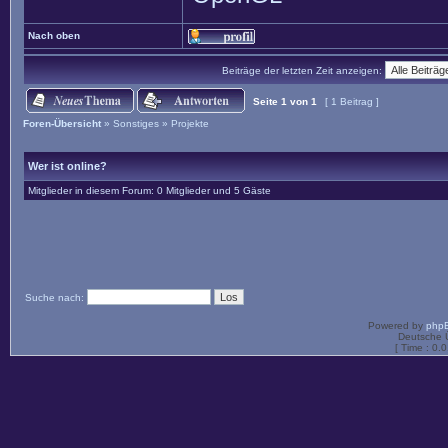
Nach oben
Beiträge der letzten Zeit anzeigen:
Seite
1
von
1
[ 1 Beitrag ]
Foren-Übersicht
»
Sonstiges
»
Projekte
Wer ist online?
Mitglieder in diesem Forum: 0 Mitglieder und 5 Gäste
Suche nach:
Powered by
php
Deutsche 
[ Time : 0.