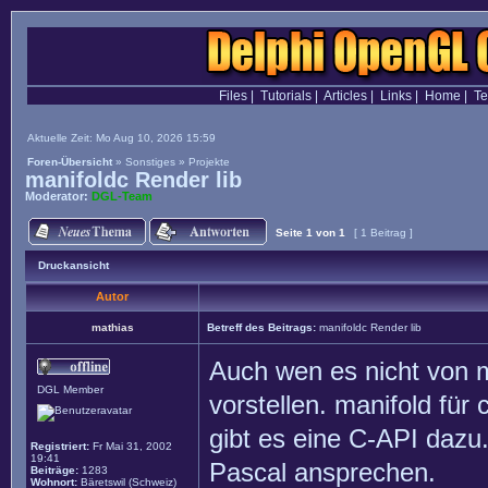
Files
|
Tutorials
|
Articles
|
Links
|
Home
|
T
Aktuelle Zeit: Mo Aug 10, 2026 15:59
Foren-Übersicht
»
Sonstiges
»
Projekte
manifoldc Render lib
Moderator:
DGL-Team
Seite
1
von
1
[ 1 Beitrag ]
Druckansicht
Autor
mathias
Betreff des Beitrags:
manifoldc Render lib
Auch wen es nicht von mi
DGL Member
vorstellen. manifold für
gibt es eine C-API dazu
Registriert:
Fr Mai 31, 2002
19:41
Pascal ansprechen.
Beiträge:
1283
Wohnort:
Bäretswil (Schweiz)