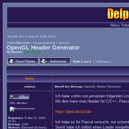
Files
|
Tutor
Aktuelle Zeit: Fr Aug 07, 2026 19:52
Foren-Übersicht
»
Programmierung
»
OpenGL
OpenGL Header Generator
Moderator:
DGL-Team
Seite
1
von
1
[ 4 Beiträge ]
Autor
mathias
Betreff des Beitrags:
OpenGL Header Generator
Ich habe vorhin von jemanden folgenden L
Mit dem kann man Header für C/C++, Pascal
DGL Member
https://glad.dav1d.de/
Registriert:
Fr Mai 31, 2002
19:41
Ich habe es für Pascal versucht. nur schein
Beiträge:
1283
Somit habe ich selbst einen Loader reingefli
Wohnort:
Bäretswil (Schweiz)