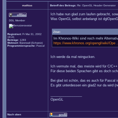
mathias
Betreff des Beitrags:
Re: OpenGL Header Generator
Ich habe nun glad zum laufen gebracht, sow
Was OpenGL selbst anbelangt ist dglOpenGL u
DGL Member
Zitat:
Registriert:
Fr Mai 31, 2002
19:41
Im Khronos-Wiki sind noch mehr Alternativ
Beiträge:
1283
https://www.khronos.org/opengl/wiki/Ope ..
Wohnort:
Bäretswil (Schweiz)
Programmiersprache:
Pascal
Ich werde da mal reingucken.
Ich vermute mal, das meiste wird für C/C++ 
Für diese beiden Sprachen gibt es doch scho
Bei glad ist schön, das es auch für Pascal i
Es gibt unterdessen ein glad2 nur da wird (
_________________
OpenGL
Nach oben