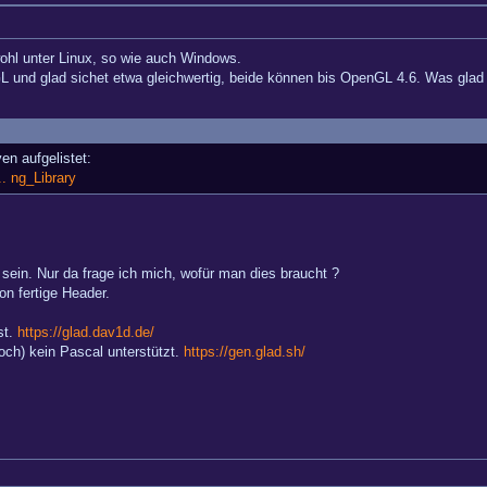
ohl unter Linux, so wie auch Windows.
nd glad sichet etwa gleichwertig, beide können bis OpenGL 4.6. Was glad sich
en aufgelistet:
. ng_Library
sein. Nur da frage ich mich, wofür man dies braucht ?
n fertige Header.
st.
https://glad.dav1d.de/
noch) kein Pascal unterstützt.
https://gen.glad.sh/