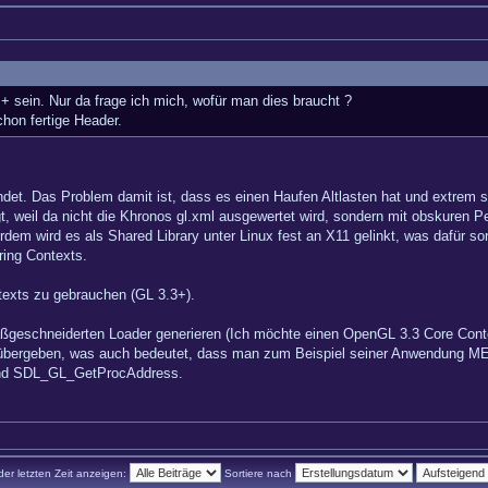
+ sein. Nur da frage ich mich, wofür man dies braucht ?
hon fertige Header.
et. Das Problem damit ist, dass es einen Haufen Altlasten hat und extrem s
, weil da nicht die Khronos gl.xml ausgewertet wird, sondern mit obskuren P
rdem wird es als Shared Library unter Linux fest an X11 gelinkt, was dafür
ing Contexts.
ntexts zu gebrauchen (GL 3.3+).
eschneiderten Loader generieren (Ich möchte einen OpenGL 3.3 Core Contex
bergeben, was auch bedeutet, dass man zum Beispiel seiner Anwendung MES
nd SDL_GL_GetProcAddress.
der letzten Zeit anzeigen:
Sortiere nach