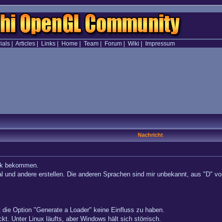
ials
|
Articles
|
Links
|
Home
|
Team
|
Forum
|
Wiki
|
Impressum
Nachricht
ink bekommen.
 und andere erstellen. Die anderen Sprachen sind mir unbekannt, aus "D" v
t die Option "Generate a Loader" keine Einfluss zu haben.
ckt. Unter Linux läufts, aber Windows hält sich störrisch.