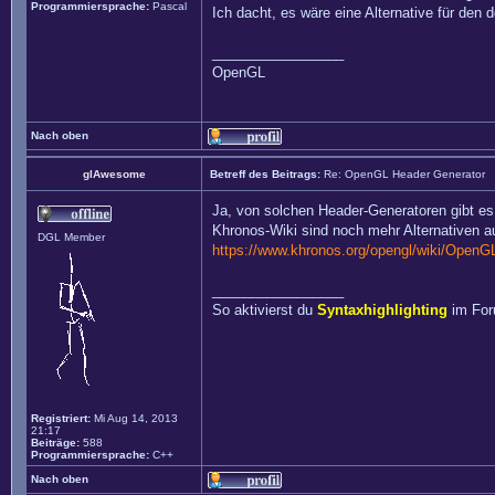
Programmiersprache:
Pascal
Ich dacht, es wäre eine Alternative für den
_________________
OpenGL
Nach oben
glAwesome
Betreff des Beitrags:
Re: OpenGL Header Generator
Ja, von solchen Header-Generatoren gibt es
Khronos-Wiki sind noch mehr Alternativen au
DGL Member
https://www.khronos.org/opengl/wiki/OpenG
_________________
So aktivierst du
Syntaxhighlighting
im Fo
Registriert:
Mi Aug 14, 2013
21:17
Beiträge:
588
Programmiersprache:
C++
Nach oben