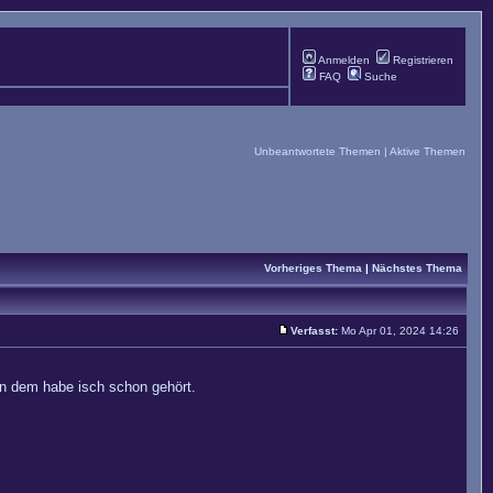
Anmelden
Registrieren
FAQ
Suche
Unbeantwortete Themen
|
Aktive Themen
Vorheriges Thema
|
Nächstes Thema
Verfasst:
Mo Apr 01, 2024 14:26
on dem habe isch schon gehört.