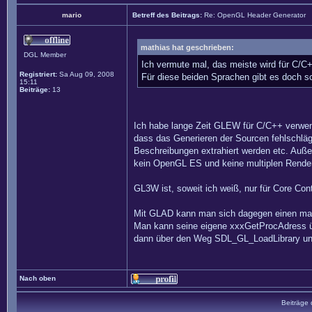
mario
Betreff des Beitrags:
Re: OpenGL Header Generator
mathias hat geschrieben:
DGL Member
Ich vermute mal, das meiste wird für C/C+
Registriert:
Sa Aug 09, 2008
Für diese beiden Sprachen gibt es doch sc
15:11
Beiträge:
13
Ich habe lange Zeit GLEW für C/C++ verwend
dass das Generieren der Sourcen fehlschlägt
Beschreibungen extrahiert werden etc. Auße
kein OpenGL ES und keine multiplen Render
GL3W ist, soweit ich weiß, nur für Core Co
Mit GLAD kann man sich dagegen einen maßg
Man kann seine eigene xxxGetProcAdress ü
dann über den Weg SDL_GL_LoadLibrary u
Nach oben
Beiträge 