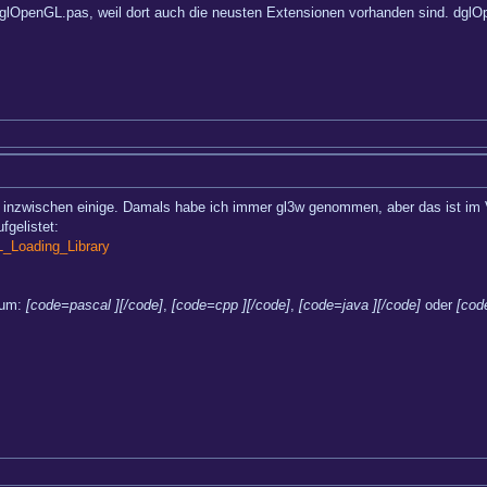
 dglOpenGL.pas, weil dort auch die neusten Extensionen vorhanden sind. dglO
 inzwischen einige. Damals habe ich immer gl3w genommen, aber das ist im V
fgelistet:
L_Loading_Library
rum:
[code=pascal ][/code]
,
[code=cpp ][/code]
,
[code=java ][/code]
oder
[cod