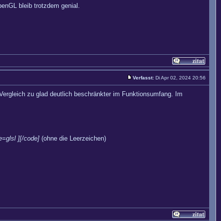
penGL bleib trotzdem genial.
Verfasst:
Di Apr 02, 2024 20:56
ergleich zu glad deutlich beschränkter im Funktionsumfang. Im
e=glsl ][/code]
(ohne die Leerzeichen)