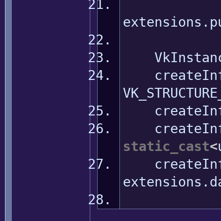
extensions.
p
VkInstanceC
createInf
VK_STRUCTURE
createInf
createInf
static_cast
<
createInf
extensions.
d