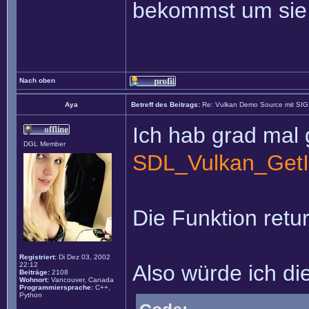
bekommst um sie 
Nach oben
Aya
Betreff des Beitrags:
Re: Vulkan Demo Source mit SI
Ich hab grad mal 
DGL Member
SDL_Vulkan_GetI
Die Funktion retur
Registriert:
Di Dez 03, 2002
22:12
Also würde ich di
Beiträge:
2108
Wohnort:
Vancouver, Canada
Programmiersprache:
C++,
Python