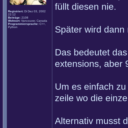
füllt diesen nie.
Registriert:
Di Dez 03, 2002
22:12
Beiträge:
2108
Wohnort:
Vancouver, Canada
Programmiersprache:
C++,
Später wird dann 
Python
Das bedeutet das 
extensions, aber 9
Um es einfach zu 
zeile wo die einz
Alternativ musst 