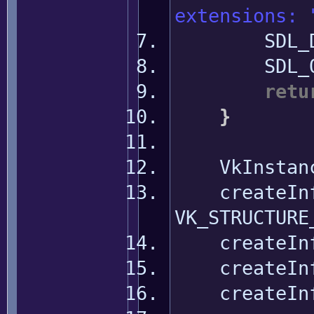
extensions: 
SDL_Dest
SDL_Qu
retu
}
VkInstanceC
createInf
VK_STRUCTURE
createInf
createInf
createInf