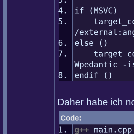
if (MSVC)
target_comp
/external:an
else ()
target_comp
Wpedantic -i
endif ()
Daher habe ich no
Code:
g++
main.cp