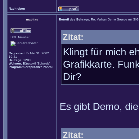
Nach oben
mathias
Betreff des Beitrags:
Re: Vulkan Demo Source mit SI
Zitat:
DGL Member
Klingt für mich 
Registriert:
Fr Mai 31, 2002
19:41
Beiträge:
1283
Grafikkarte. Fu
Wohnort:
Bäretswil (Schweiz)
Programmiersprache:
Pascal
Dir?
Es gibt Demo, die
Zitat: