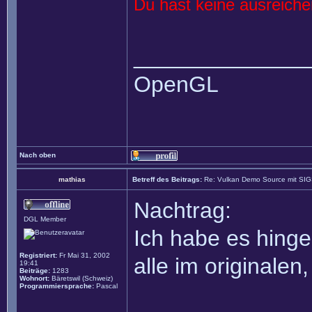
Du hast keine ausreich
______________
OpenGL
Nach oben
mathias
Betreff des Beitrags:
Re: Vulkan Demo Source mit SI
Nachtrag:
DGL Member
Ich habe es hinge
Registriert:
Fr Mai 31, 2002
alle im originalen
19:41
Beiträge:
1283
Wohnort:
Bäretswil (Schweiz)
Programmiersprache:
Pascal