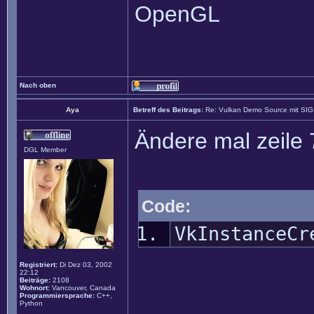
OpenGL
Nach oben
Aya
Betreff des Beitrags:
Re: Vulkan Demo Source mit SI
Ändere mal zeile 
DGL Member
Code:
VkInstanceCr
Registriert:
Di Dez 03, 2002
22:12
Beiträge:
2108
Wohnort:
Vancouver, Canada
Programmiersprache:
C++,
Python