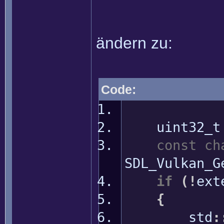
ändern zu:
Code:
uint32_t e
const
ch
SDL_Vulkan_G
if
(
!
ext
{
std
: