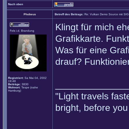
Nach oben
Phobeus
Betreff des Beitrags:
Re: Vulkan Demo Source mit SI
Klingt für mich e
Fels i.d. Brandung
Grafikkarte. Fun
Was für eine Graf
drauf? Funktionier
Registriert:
Sa Mai 04, 2002
19:48
______________
Beiträge:
3830
Wohnort:
Tespe (nahe
Hamburg)
"Light travels fa
bright, before yo