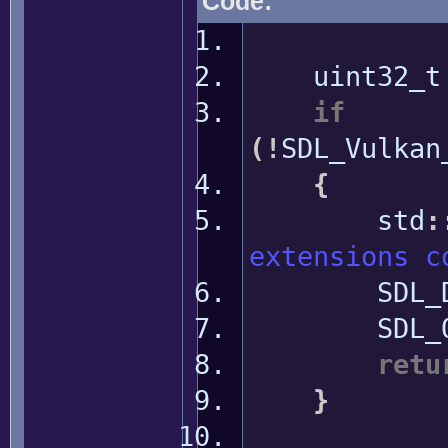
Code:
uint32_t e
if
(
!
SDL_Vulkan
{
std
:
extensions c
SDL_Dest
SDL_Qu
retu
}