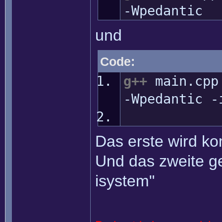
-Wpedantic
und
Code:
g++
main.cp
-Wpedantic
-
Das erste wird ko
Und das zweite geh
isystem"