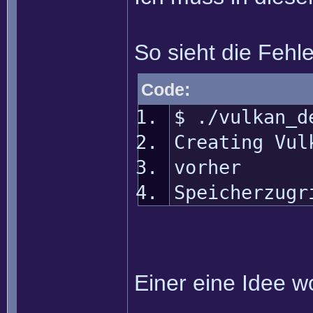
So sieht die Fehl
Code:
$ ./vulkan_d
Creating Vul
vorher
Speicherzugr
Einer eine Idee w