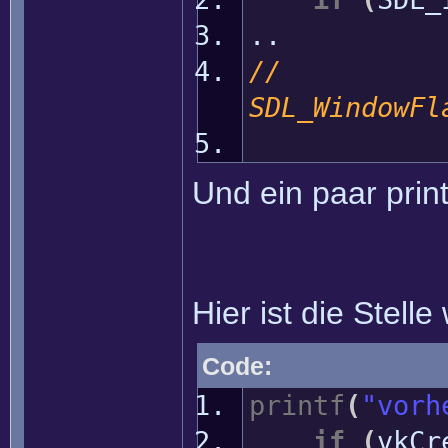
..
SDL_WindowFl
SDL_W
Und ein paar prin
Hier ist die Stelle
Code:
printf
(
"vorh
if
(
vkCr