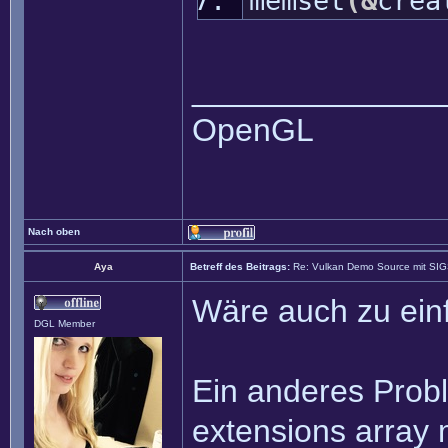
memset
(
&
crea
______________
OpenGL
Nach oben
Aya
Betreff des Beitrags:
Re: Vulkan Demo Source mit SI
Wäre auch zu einf
DGL Member
Ein anderes Proble
extensions array 