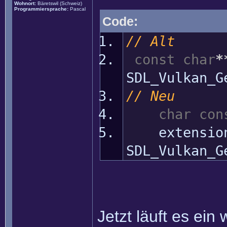
Wohnort:
Bäretswil (Schweiz)
Programmiersprache:
Pascal
Code:
// Alt
const
char
*
SDL_Vulkan_G
// Neu
char
con
extensio
SDL_Vulkan_G
Jetzt läuft es ein