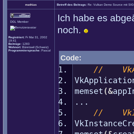
mathias
Betreff des Beitrags:
Re: Vulkan Demo Source mit SI
Ich habe es abgeä
DGL Member
noch.
Registriert:
Fr Mai 31, 2002
19:41
Beiträge:
1283
Wohnort:
Bäretswil (Schweiz)
Programmiersprache:
Pascal
Code:
// VkAp
VkApplicati
memset
(
&
appI
...
// VkIn
VkInstanceCr