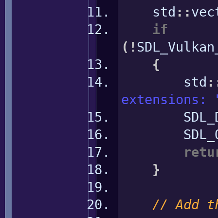
std
::
vec
if
(
!
SDL_Vulkan
{
std
:
extensions: 
SDL_Dest
SDL_Qu
retu
}
// Add t