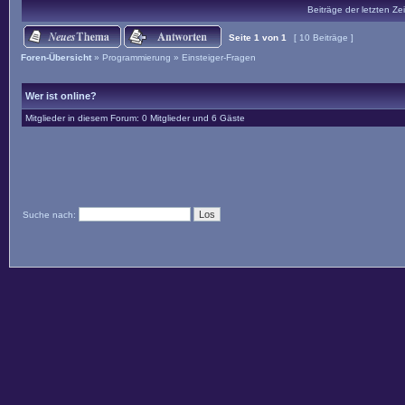
Beiträge der letzten Ze
Seite
1
von
1
[ 10 Beiträge ]
Foren-Übersicht
»
Programmierung
»
Einsteiger-Fragen
Wer ist online?
Mitglieder in diesem Forum: 0 Mitglieder und 6 Gäste
Suche nach: