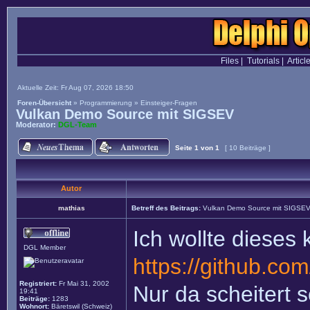
Files
|
Tutorials
|
Articl
Aktuelle Zeit: Fr Aug 07, 2026 18:50
Foren-Übersicht
»
Programmierung
»
Einsteiger-Fragen
Vulkan Demo Source mit SIGSEV
Moderator:
DGL-Team
Seite
1
von
1
[ 10 Beiträge ]
Autor
mathias
Betreff des Beitrags:
Vulkan Demo Source mit SIGSE
Ich wollte dieses
DGL Member
https://github.com
Registriert:
Fr Mai 31, 2002
Nur da scheitert 
19:41
Beiträge:
1283
Wohnort:
Bäretswil (Schweiz)