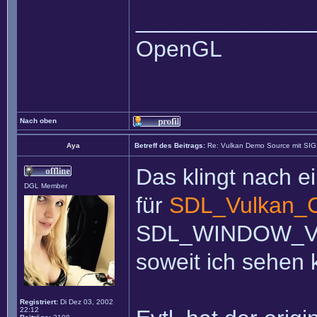
______________
OpenGL
Nach oben
Aya
Betreff des Beitrags:
Re: Vulkan Demo Source mit SI
Das klingt nach e
DGL Member
für
SDL_Vulkan_C
SDL_WINDOW_VULK
soweit ich sehen 
Registriert:
Di Dez 03, 2002
22:12