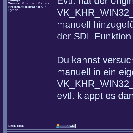
Evtl. hat der orig
Beiträge:
2108
Wohnort:
Vancouver, Canada
Programmiersprache:
C++,
VK_KHR_WIN32_
Python
manuell hinzugefü
der SDL Funktion 
Du kannst versuc
manuell in ein ei
VK_KHR_WIN32_
evtl. klappt es dan
Nach oben