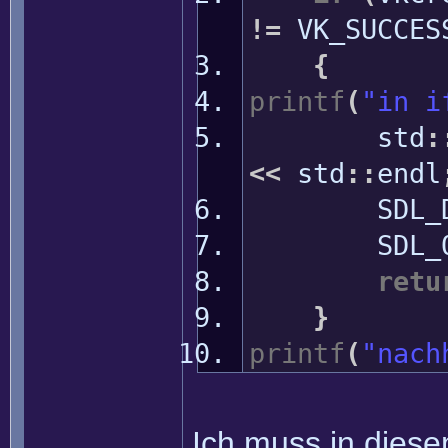
!=
VK_SUCCES
{
printf
(
"in i
std
:
<<
std
::
endl
SDL_Dest
SDL_Qu
retu
}
printf
(
"nach
Ich muss in diese