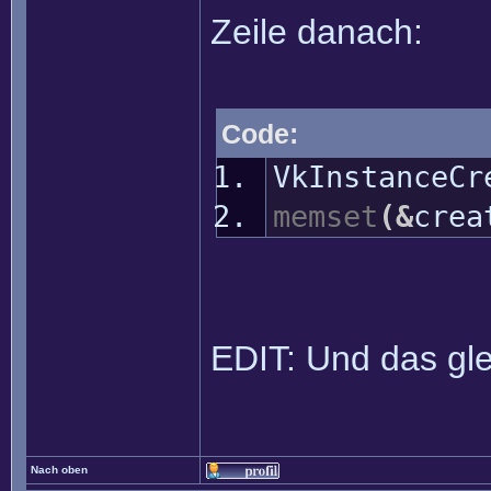
Zeile danach:
Code:
VkInstanceCr
memset
(
&
crea
EDIT: Und das gle
Nach oben