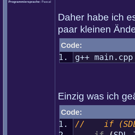
Programmiersprache:
Pascal
Daher habe ich es
paar kleinen Änd
Code:
g++ main.cpp
Einzig was ich ge
Code:
// if (SDL_
if
(
SDL_