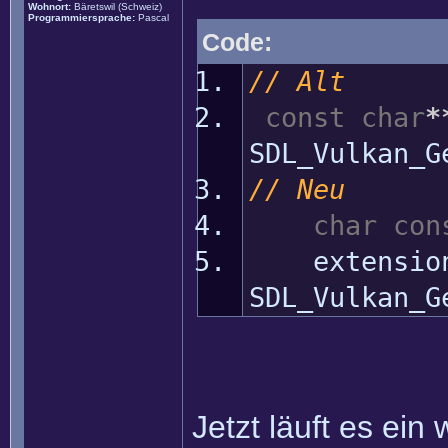
Wohnort:
Bäretswil (Schweiz)
Programmiersprache:
Pascal
Code:
// Alt
const
char
*
SDL_Vulkan_G
// Neu
char
con
extensio
SDL_Vulkan_G
Jetzt läuft es ein