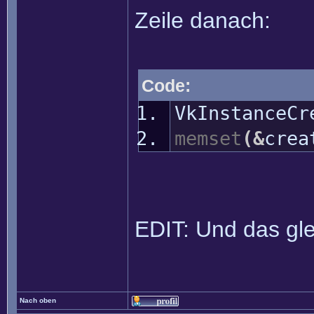
Zeile danach:
Code:
VkInstanceCr
memset
(
&
crea
EDIT: Und das gle
Nach oben