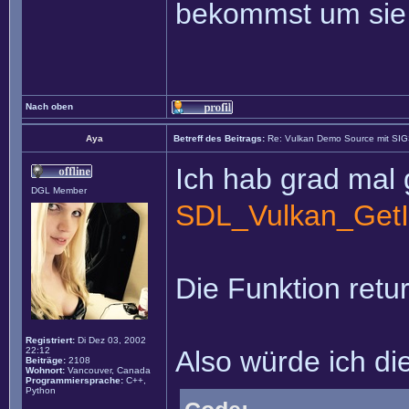
bekommst um sie 
Nach oben
Aya
Betreff des Beitrags:
Re: Vulkan Demo Source mit SI
Ich hab grad mal 
DGL Member
SDL_Vulkan_GetI
Die Funktion retur
Registriert:
Di Dez 03, 2002
22:12
Also würde ich di
Beiträge:
2108
Wohnort:
Vancouver, Canada
Programmiersprache:
C++,
Python