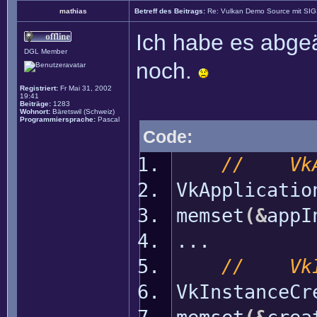
mathias
Betreff des Beitrags:
Re: Vulkan Demo Source mit SI
Ich habe es abgeä
DGL Member
noch.
Registriert:
Fr Mai 31, 2002
19:41
Beiträge:
1283
Wohnort:
Bäretswil (Schweiz)
Programmiersprache:
Pascal
Code:
// VkAp
VkApplicati
memset
(
&
appI
...
// VkIn
VkInstanceCr