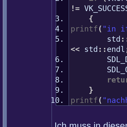
!=
VK_SUCCES
{
printf
(
"in i
std
:
<<
std
::
endl
SDL_Dest
SDL_Qu
retu
}
printf
(
"nach
Ich muss in diese