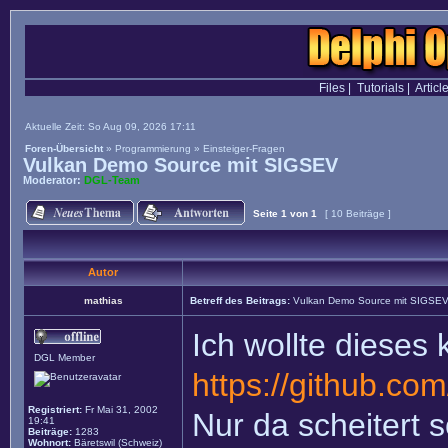
Files
|
Tutorials
|
Articl
Aktuelle Zeit: So Aug 09, 2026 17:11
Foren-Übersicht
»
Programmierung
»
Einsteiger-Fragen
Vulkan Demo Source mit SIGSEV
Moderator:
DGL-Team
Seite
1
von
1
[ 10 Beiträge ]
Autor
mathias
Betreff des Beitrags:
Vulkan Demo Source mit SIGSE
Ich wollte dieses
DGL Member
https://github.com
Registriert:
Fr Mai 31, 2002
Nur da scheitert 
19:41
Beiträge:
1283
Wohnort:
Bäretswil (Schweiz)