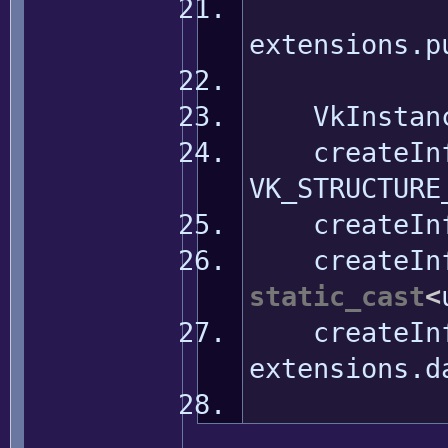
extensions.
p
VkInstanceC
createInf
VK_STRUCTURE
createInf
createInf
static_cast
<
createInf
extensions.
d