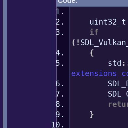
Code:
uint32_t e
if
(
!
SDL_Vulkan
{
std
:
extensions c
SDL_Dest
SDL_Qu
retu
}