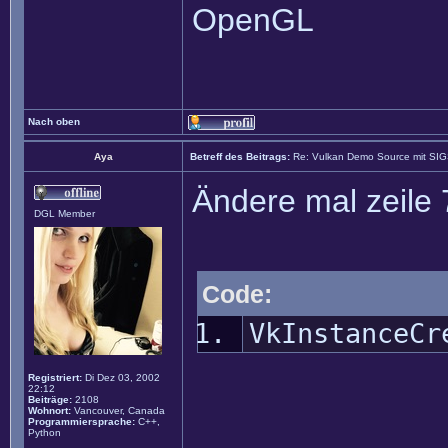
OpenGL
Nach oben
Aya
Betreff des Beitrags:
Re: Vulkan Demo Source mit SI
Ändere mal zeile 
DGL Member
Code:
VkInstanceCr
Registriert:
Di Dez 03, 2002
22:12
Beiträge:
2108
Wohnort:
Vancouver, Canada
Programmiersprache:
C++,
Python