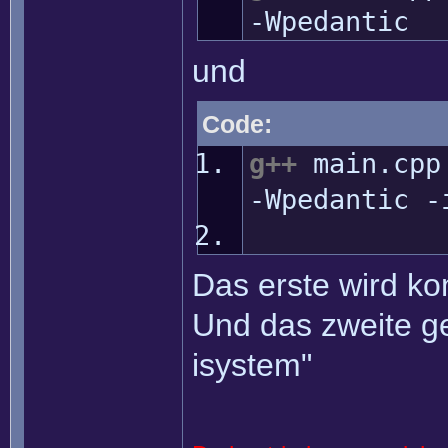
-Wpedantic
und
Code:
g++
main.cp
-Wpedantic
-
Das erste wird ko
Und das zweite geh
isystem"