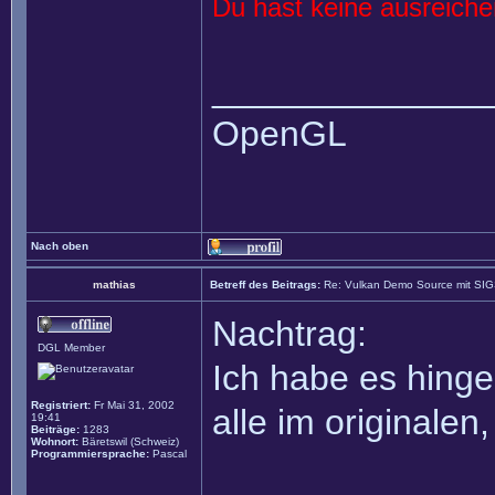
Du hast keine ausreich
______________
OpenGL
Nach oben
mathias
Betreff des Beitrags:
Re: Vulkan Demo Source mit SI
Nachtrag:
DGL Member
Ich habe es hinge
Registriert:
Fr Mai 31, 2002
alle im originalen
19:41
Beiträge:
1283
Wohnort:
Bäretswil (Schweiz)
Programmiersprache:
Pascal