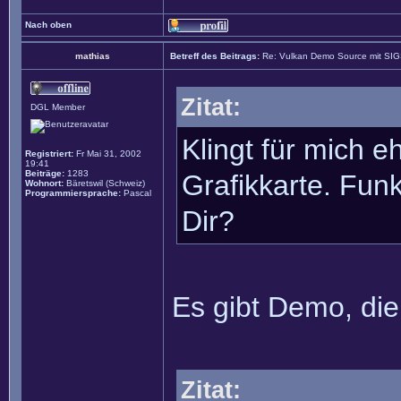
Nach oben
mathias
Betreff des Beitrags:
Re: Vulkan Demo Source mit SI
Zitat:
DGL Member
Klingt für mich 
Registriert:
Fr Mai 31, 2002
19:41
Beiträge:
1283
Grafikkarte. Fu
Wohnort:
Bäretswil (Schweiz)
Programmiersprache:
Pascal
Dir?
Es gibt Demo, die
Zitat: