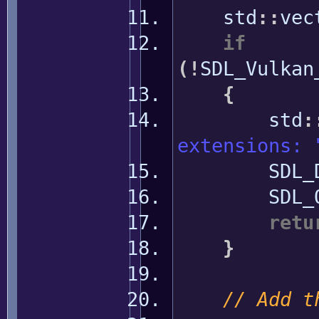
std
::
vec
if
(
!
SDL_Vulkan
{
std
:
extensions: 
SDL_Dest
SDL_Qu
retu
}
// Add t