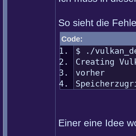
So sieht die Fehl
Code:
$ ./vulkan_d
Creating Vul
vorher
Speicherzugr
Einer eine Idee w