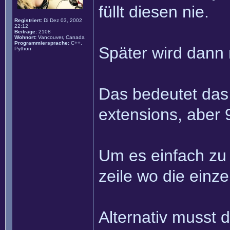
füllt diesen nie.
Registriert:
Di Dez 03, 2002
22:12
Beiträge:
2108
Wohnort:
Vancouver, Canada
Programmiersprache:
C++,
Später wird dann 
Python
Das bedeutet das 
extensions, aber 9
Um es einfach zu 
zeile wo die einz
Alternativ musst 