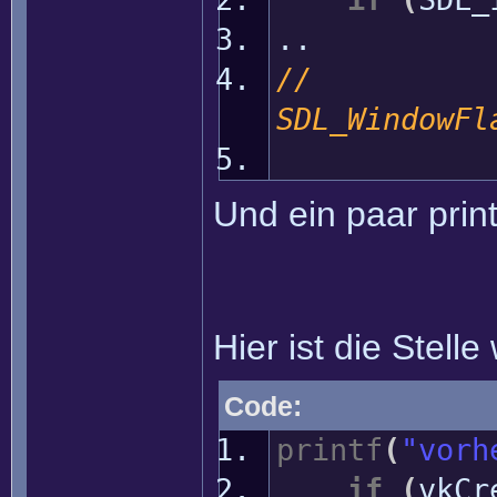
..
SDL_WindowFl
SDL_W
Und ein paar prin
Hier ist die Stelle
Code:
printf
(
"vorh
if
(
vkCr