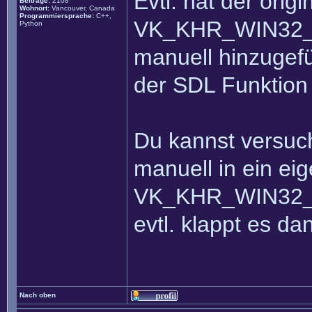
Evtl. hat der orig
Beiträge:
2108
Wohnort:
Vancouver, Canada
Programmiersprache:
C++,
VK_KHR_WIN32_
Python
manuell hinzugefü
der SDL Funktion 
Du kannst versuc
manuell in ein ei
VK_KHR_WIN32_
evtl. klappt es dan
Nach oben