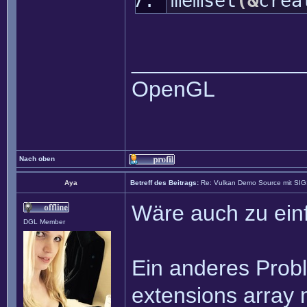
memset
(
&
crea
______________
OpenGL
Nach oben
Aya
Betreff des Beitrags:
Re: Vulkan Demo Source mit SI
Wäre auch zu einf
DGL Member
Ein anderes Proble
extensions array 