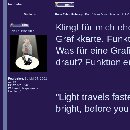
Nach oben
Phobeus
Betreff des Beitrags:
Re: Vulkan Demo Source mit SI
Klingt für mich e
Fels i.d. Brandung
Grafikkarte. Fun
Was für eine Graf
drauf? Funktionier
Registriert:
Sa Mai 04, 2002
19:48
______________
Beiträge:
3830
Wohnort:
Tespe (nahe
Hamburg)
"Light travels fa
bright, before yo