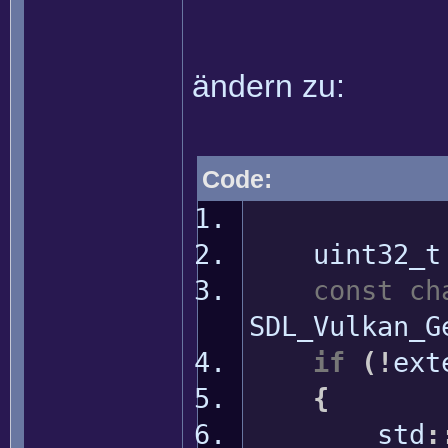
ändern zu:
Code:
uint32_t e
const
ch
SDL_Vulkan_G
if
(
!
ext
{
std
: