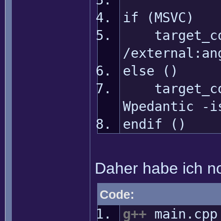
if (MSVC)
target_comp
/external:an
else ()
target_comp
Wpedantic -i
endif ()
Daher habe ich no
Code:
g++
main.cp