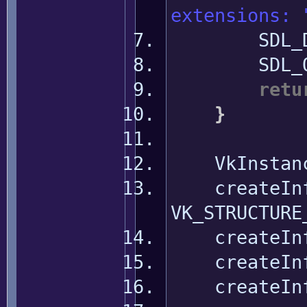
extensions: 
SDL_Dest
SDL_Qu
retu
}
VkInstanceC
createInf
VK_STRUCTURE
createInf
createInf
createInf