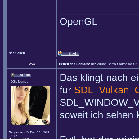
______________
OpenGL
Nach oben
Aya
Betreff des Beitrags:
Re: Vulkan Demo Source mit SI
Das klingt nach e
DGL Member
für
SDL_Vulkan_C
SDL_WINDOW_VULK
soweit ich sehen 
Registriert:
Di Dez 03, 2002
22:12