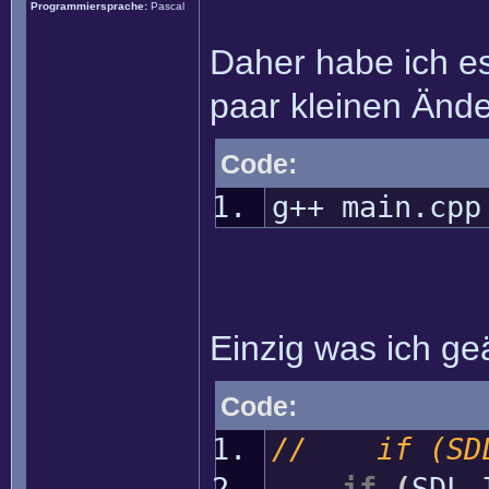
Programmiersprache:
Pascal
Daher habe ich es
paar kleinen Änd
Code:
g++ main.cpp
Einzig was ich ge
Code:
// if (SDL_
if
(
SDL_