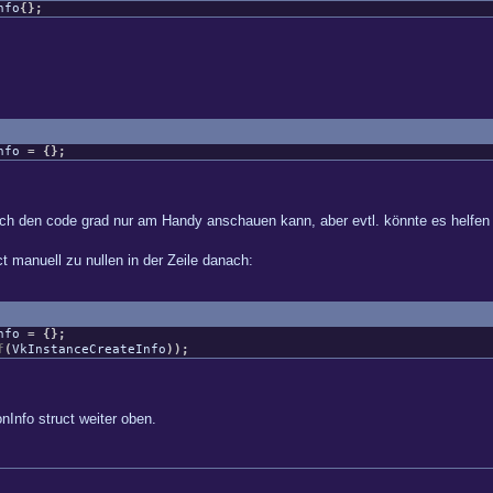
nfo
{
}
;
Info
=
{
}
;
l ich den code grad nur am Handy anschauen kann, aber evtl. könnte es helfen ..
t manuell zu nullen in der Zeile danach:
Info
=
{
}
;
f
(
VkInstanceCreateInfo
)
)
;
Info struct weiter oben.