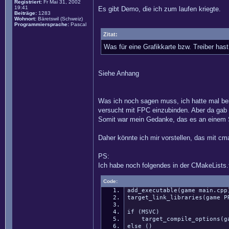
Registriert:
Fr Mai 31, 2002
19:41
Es gibt Demo, die ich zum laufen kriegte.
Beiträge:
1283
Wohnort:
Bäretswil (Schweiz)
Programmiersprache:
Pascal
Zitat:
Was für eine Grafikkarte bzw. Treiber has
Siehe Anhang
Was ich noch sagen muss, ich hatte mal bei 
versucht mit FPC einzubinden. Aber da gab e
Somit war mein Gedanke, das es an einem S
Daher könnte ich mir vorstellen, das mit cma
PS:
Ich habe noch folgendes in der CMakeLists.
Code:
add_executable(game main.cpp
target_link_libraries(game P
if (MSVC)
target_compile_options(game
else ()