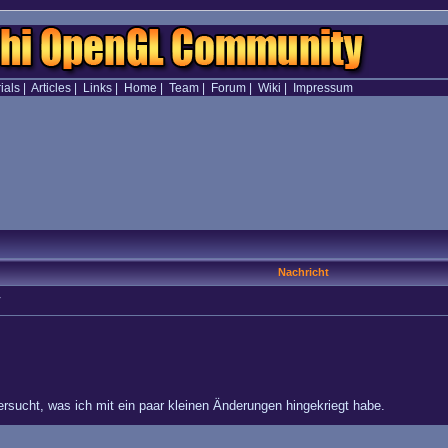
ials
|
Articles
|
Links
|
Home
|
Team
|
Forum
|
Wiki
|
Impressum
Nachricht
V
rsucht, was ich mit ein paar kleinen Änderungen hingekriegt habe.