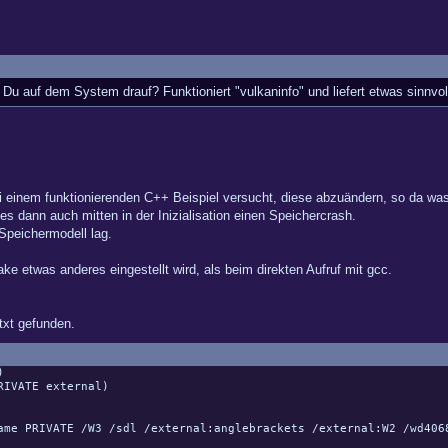
t Du auf dem System drauf? Funktioniert "vulkaninfo" und liefert etwas sinnvo
einem funktionierenden C++ Beispiel versucht, diese abzuändern, so da was in
s dann auch mitten in der Inizialisation einen Speichercrash.
peichermodell lag.
ke etwas anderes eingestellt wird, als beim direkten Aufruf mit gcc.
txt gefunden.
)
RIVATE external)
 PRIVATE /W3 /sdl /external:anglebrackets /external:W2 /wd406