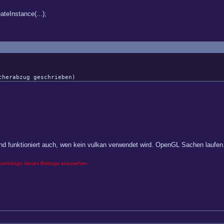
teInstance(...);
cherabzug geschrieben)
t und funktioniert auch, wen kein vulkan verwendet wird. OpenGL Sachen laufen
eianhänge dieses Beitrags anzusehen.