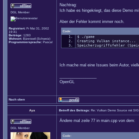
Nachtrag:
Ich habe es hingekriegt, das diese Demo mit 
DGL Member
Aber der Fehler kommt immer noch.
Registriert:
Fr Mai 31, 2002
Code:
19:41
Beiträge:
1283
$ ./game
Wohnort:
Bäretswil (Schweiz)
Creating Vulkan instance...
Programmiersprache:
Pascal
Speicherzugriffsfehler (Spei
Ich mache mal eine Issues beim Autor, vielle
_________________
OpenGL
Nach oben
Aya
Betreff des Beitrags:
Re: Vulkan Demo Source mit SI
Ändere mal zeile 77 in main.cpp von dem:
DGL Member
Code: