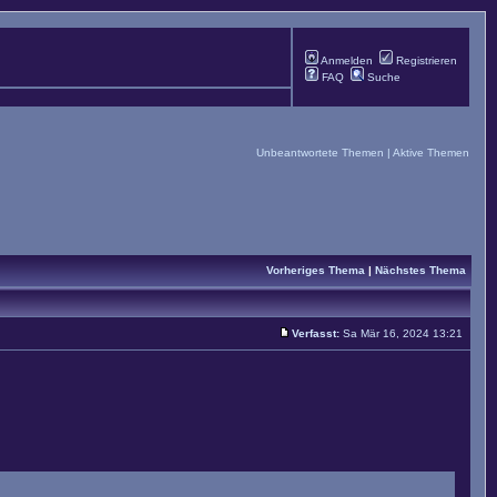
Anmelden
Registrieren
FAQ
Suche
Unbeantwortete Themen
|
Aktive Themen
Vorheriges Thema
|
Nächstes Thema
Verfasst:
Sa Mär 16, 2024 13:21