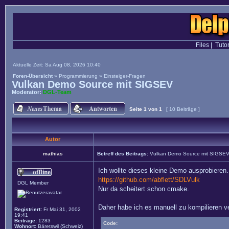
Files
|
Tutor
Aktuelle Zeit: Sa Aug 08, 2026 10:40
Foren-Übersicht
»
Programmierung
»
Einsteiger-Fragen
Vulkan Demo Source mit SIGSEV
Moderator:
DGL-Team
Seite
1
von
1
[ 10 Beiträge ]
Autor
mathias
Betreff des Beitrags:
Vulkan Demo Source mit SIGSE
Ich wollte dieses kleine Demo ausprobieren.
https://github.com/abflett/SDLVulk
DGL Member
Nur da scheitert schon cmake.
Daher habe ich es manuell zu kompilieren ve
Registriert:
Fr Mai 31, 2002
19:41
Beiträge:
1283
Code:
Wohnort:
Bäretswil (Schweiz)