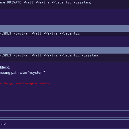
e PRIVATE -Wall -Wextra -Wpedantic -isystem)
-lSDL3
-lvulka
-Wall
-Wextra
-Wpedantic
-lSDL3
-lvulka
-Wall
-Wextra
-Wpedantic
-isystem
bleibt.
issing path after ‘-isystem"
eianhänge dieses Beitrags anzusehen.
GSEV