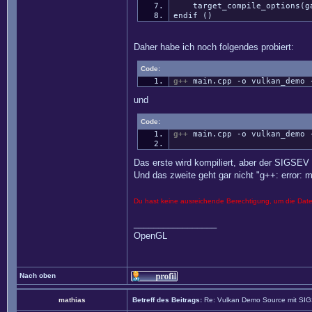
target_compile_options(gam
endif ()
Daher habe ich noch folgendes probiert:
Code:
g++
main.cpp
-o
vulkan_demo
und
Code:
g++
main.cpp
-o
vulkan_demo
Das erste wird kompiliert, aber der SIGSEV 
Und das zweite geht gar nicht "g++: error: m
Du hast keine ausreichende Berechtigung, um die Dat
_________________
OpenGL
Nach oben
mathias
Betreff des Beitrags:
Re: Vulkan Demo Source mit SI