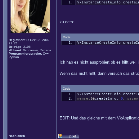
VkInstanceCreateInfo createI
zu dem:
Code:
Registriert:
Di Dez 03, 2002
VkInstanceCreateInfo create
22:12
Beiträge:
2108
Wohnort:
Vancouver, Canada
Programmiersprache:
C++,
Python
Ich hab es nicht ausprobiert ob es hilft wei
Wenn das nicht hilft, dann versuch das struc
Code:
VkInstanceCreateInfo create
memset
(
&
createInfo,
0
,
sizeo
EDIT: Und das gleiche mit dem VkApplication
Nach oben