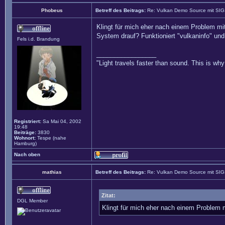
Phobeus
Betreff des Beitrags:
Re: Vulkan Demo Source mit SI
Klingt für mich eher nach einem Problem mi
System drauf? Funktioniert "vulkaninfo" und 
Fels i.d. Brandung
_________________
"Light travels faster than sound. This is w
Registriert:
Sa Mai 04, 2002
19:48
Beiträge:
3830
Wohnort:
Tespe (nahe
Hamburg)
Nach oben
mathias
Betreff des Beitrags:
Re: Vulkan Demo Source mit SI
Zitat:
DGL Member
Klingt für mich eher nach einem Problem 