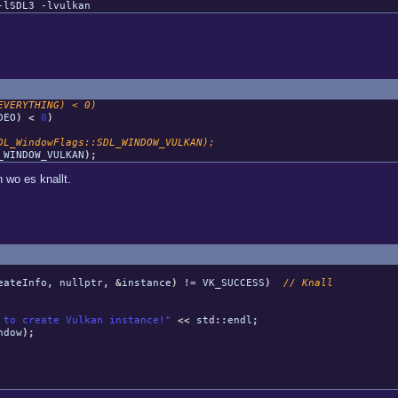
-lSDL3 -lvulkan
VERYTHING) < 0)
DEO
)
<
0
)
s::SDL_WINDOW_VULKAN);
VULKAN
)
;
 wo es knallt.
eateInfo
,
nullptr
,
&
instance
)
!=
VK_SUCCESS
)
// Knall
 to create Vulkan instance!"
<<
std
::
endl
;
ndow
)
;