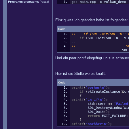
Programmiersprache:
Pascal
g++ main.cpp -o vulkan_demo 
Einzig was ich geändert habe ist folgendes:
Code:
// if (SDL_Init(SDL_INIT_E
if
(
SDL_Init
(
SDL_INIT_VI
..
// SDL_WindowFlag
SDL_WINDOW_
Und ein paar printf eingefügt un zus schauen
Hier ist die Stelle wo es knallt.
Code:
printf
(
"vorher
\n
"
)
;
if
(
vkCreateInstance
(
&
cr
{
printf
(
"in if
\n
"
)
;
std
::
cerr
<<
"Failed
SDL_DestroyWindow
(
wi
SDL_Quit
(
)
;
return
EXIT_FAILURE
;
}
printf
(
"nachher
\n
"
)
;