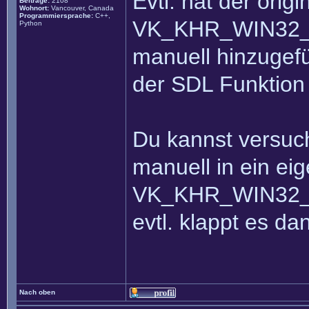
Evtl. hat der orig
Beiträge:
2108
Wohnort:
Vancouver, Canada
Programmiersprache:
C++,
VK_KHR_WIN32_
Python
manuell hinzugefü
der SDL Funktion 
Du kannst versuc
manuell in ein ei
VK_KHR_WIN32_
evtl. klappt es dan
Nach oben