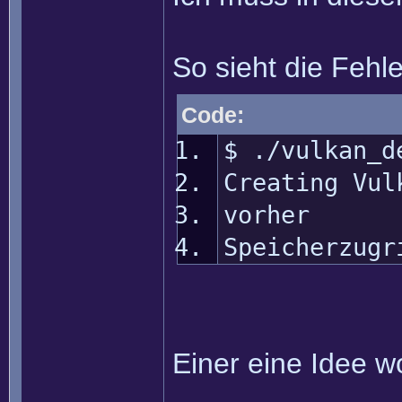
So sieht die Fehl
Code:
$ ./vulkan_d
Creating Vul
vorher
Speicherzugr
Einer eine Idee w