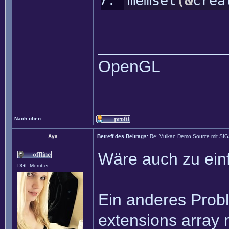
memset
(
&
crea
______________
OpenGL
Nach oben
Aya
Betreff des Beitrags:
Re: Vulkan Demo Source mit SI
Wäre auch zu einf
DGL Member
Ein anderes Proble
extensions array 