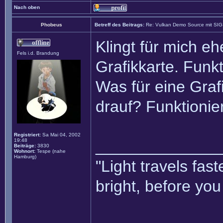
Nach oben
Phobeus
Betreff des Beitrags:
Re: Vulkan Demo Source mit SI
Klingt für mich e
Fels i.d. Brandung
Grafikkarte. Fun
Was für eine Graf
drauf? Funktionier
Registriert:
Sa Mai 04, 2002
19:48
______________
Beiträge:
3830
Wohnort:
Tespe (nahe
Hamburg)
"Light travels fa
bright, before yo