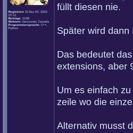
füllt diesen nie.
Registriert:
Di Dez 03, 2002
22:12
Beiträge:
2108
Wohnort:
Vancouver, Canada
Programmiersprache:
C++,
Später wird dann 
Python
Das bedeutet das 
extensions, aber 9
Um es einfach zu 
zeile wo die einz
Alternativ musst 