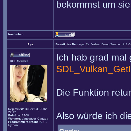
bekommst um sie 
Nach oben
Aya
Betreff des Beitrags:
Re: Vulkan Demo Source mit SI
Ich hab grad mal 
DGL Member
SDL_Vulkan_GetI
Die Funktion retur
Registriert:
Di Dez 03, 2002
22:12
Also würde ich di
Beiträge:
2108
Wohnort:
Vancouver, Canada
Programmiersprache:
C++,
Python