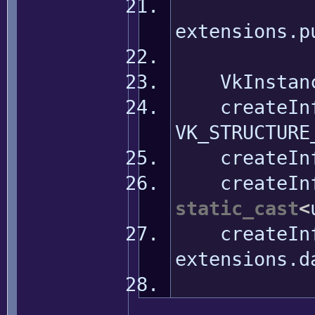
extensions.
p
VkInstanceC
createInf
VK_STRUCTURE
createInf
createInf
static_cast
<
createInf
extensions.
d