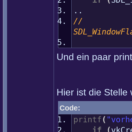
..
SDL_WindowFl
SDL_W
Und ein paar prin
Hier ist die Stelle
Code:
printf
(
"vorh
if
(
vkCr