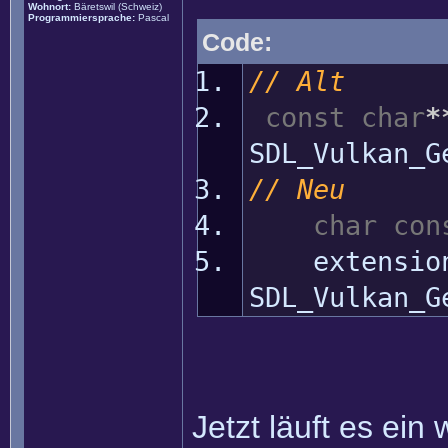
Wohnort:
Bäretswil (Schweiz)
Programmiersprache:
Pascal
Code:
// Alt
const
char
*
SDL_Vulkan_G
// Neu
char
con
extensio
SDL_Vulkan_G
Jetzt läuft es ein