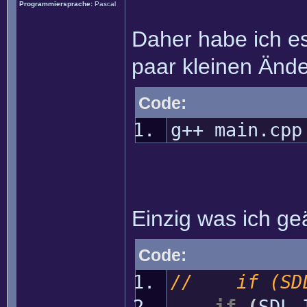
Programmiersprache:
Pascal
Daher habe ich es
paar kleinen Änd
Code:
g++ main.cpp
Einzig was ich ge
Code:
// if (SDL_
if
(
SDL_