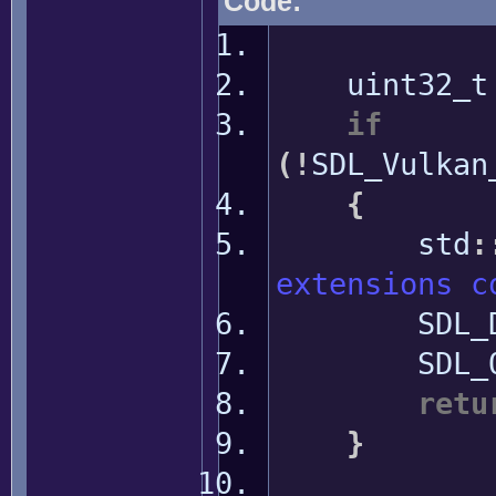
Code:
uint32_t e
if
(
!
SDL_Vulkan
{
std
:
extensions c
SDL_Dest
SDL_Qu
retu
}