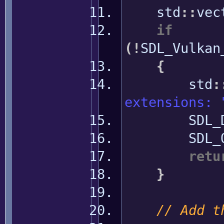
std
::
vec
if
(
!
SDL_Vulkan
{
std
:
extensions: 
SDL_Dest
SDL_Qu
retu
}
// Add t