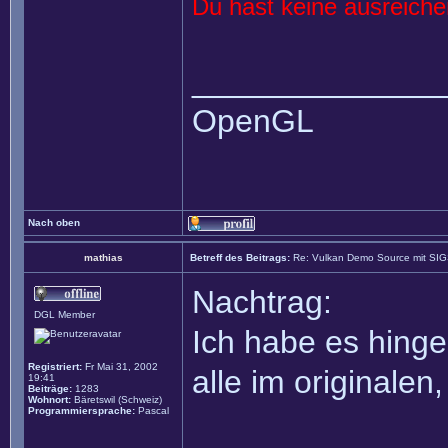
Du hast keine ausreich
______________
OpenGL
Nach oben
mathias
Betreff des Beitrags:
Re: Vulkan Demo Source mit SI
Nachtrag:
DGL Member
Ich habe es hinge
Registriert:
Fr Mai 31, 2002
alle im originalen
19:41
Beiträge:
1283
Wohnort:
Bäretswil (Schweiz)
Programmiersprache:
Pascal