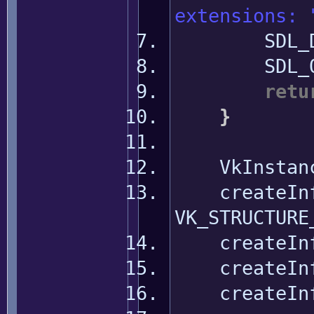
extensions: 
SDL_Dest
SDL_Qu
retu
}
VkInstanceC
createInf
VK_STRUCTURE
createInf
createInf
createInf