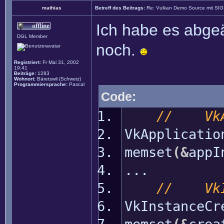
mathias
Betreff des Beitrags:
Re: Vulkan Demo Source mit SI
Ich habe es abgeä
DGL Member
noch.
Registriert:
Fr Mai 31, 2002
19:41
Beiträge:
1283
Wohnort:
Bäretswil (Schweiz)
Programmiersprache:
Pascal
Code:
// VkAp
VkApplicati
memset
(
&
appI
...
// VkIn
VkInstanceCr