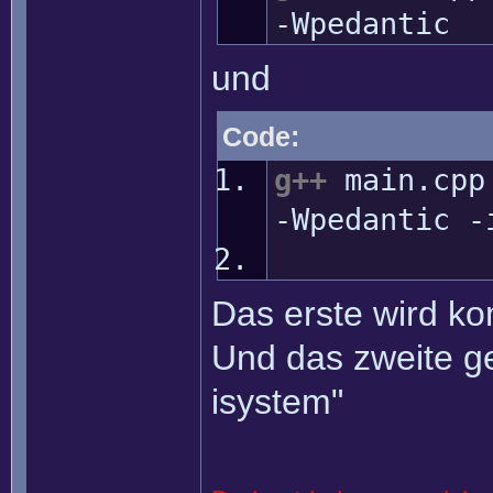
-Wpedantic
und
Code:
g++
main.cp
-Wpedantic
-
Das erste wird ko
Und das zweite geh
isystem"