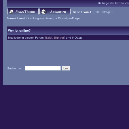
Beiträge der letzten Ze
Seite
1
von
1
[ 10 Beiträge ]
Foren-Übersicht
»
Programmierung
»
Einsteiger-Fragen
Wer ist online?
Mitglieder in diesem Forum:
Baidu [Spider]
und 6 Gäste
Suche nach: