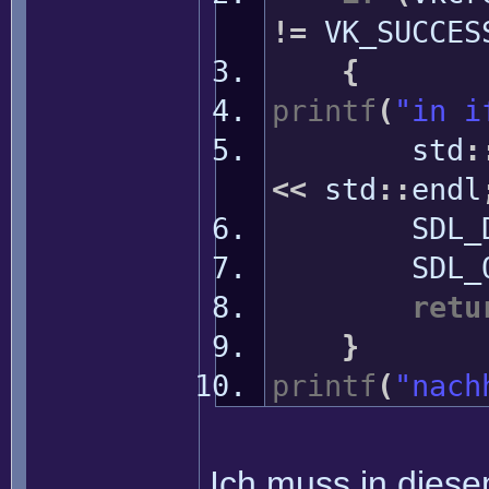
!=
VK_SUCCES
{
printf
(
"in i
std
:
<<
std
::
endl
SDL_Dest
SDL_Qu
retu
}
printf
(
"nach
Ich muss in diese