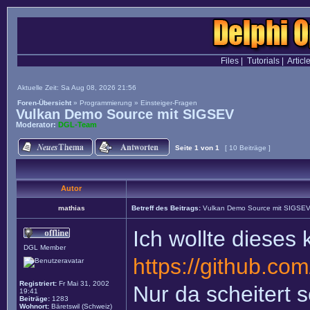
Files
|
Tutorials
|
Articl
Aktuelle Zeit: Sa Aug 08, 2026 21:56
Foren-Übersicht
»
Programmierung
»
Einsteiger-Fragen
Vulkan Demo Source mit SIGSEV
Moderator:
DGL-Team
Seite
1
von
1
[ 10 Beiträge ]
Autor
mathias
Betreff des Beitrags:
Vulkan Demo Source mit SIGSE
Ich wollte dieses
DGL Member
https://github.com
Registriert:
Fr Mai 31, 2002
Nur da scheitert 
19:41
Beiträge:
1283
Wohnort:
Bäretswil (Schweiz)