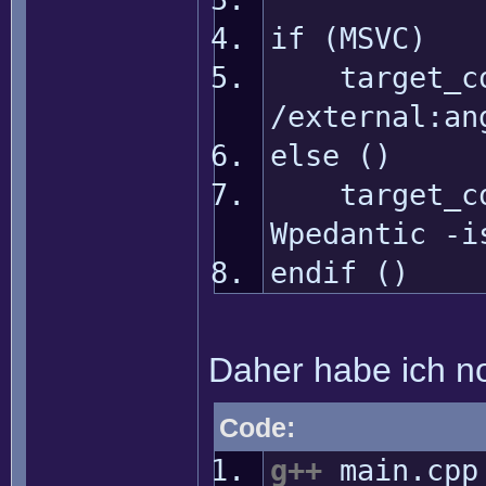
if (MSVC)
target_comp
/external:an
else ()
target_comp
Wpedantic -i
endif ()
Daher habe ich no
Code:
g++
main.cp