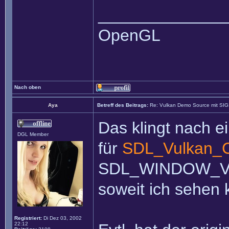
______________
OpenGL
Nach oben
Aya
Betreff des Beitrags:
Re: Vulkan Demo Source mit SI
Das klingt nach e
DGL Member
für
SDL_Vulkan_C
SDL_WINDOW_VULK
soweit ich sehen 
Registriert:
Di Dez 03, 2002
22:12