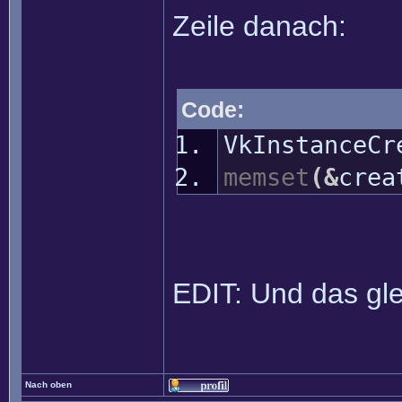
Zeile danach:
Code:
VkInstanceCr
memset
(
&
crea
EDIT: Und das gle
Nach oben