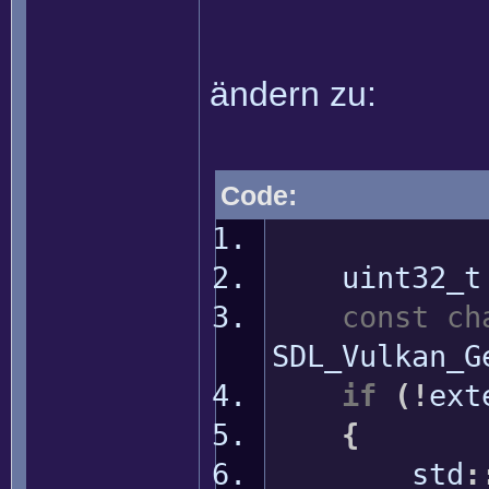
ändern zu:
Code:
uint32_t e
const
ch
SDL_Vulkan_G
if
(
!
ext
{
std
: