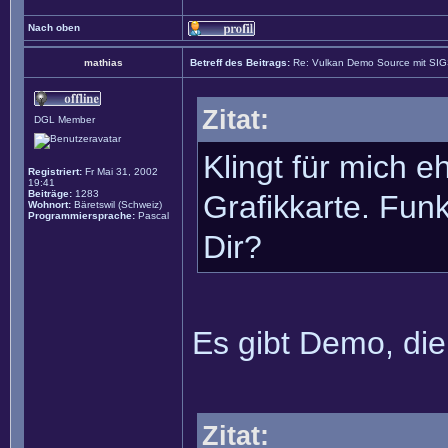
Nach oben
mathias
Betreff des Beitrags:
Re: Vulkan Demo Source mit SI
Zitat:
DGL Member
Klingt für mich 
Registriert:
Fr Mai 31, 2002
19:41
Beiträge:
1283
Grafikkarte. Fu
Wohnort:
Bäretswil (Schweiz)
Programmiersprache:
Pascal
Dir?
Es gibt Demo, die
Zitat: