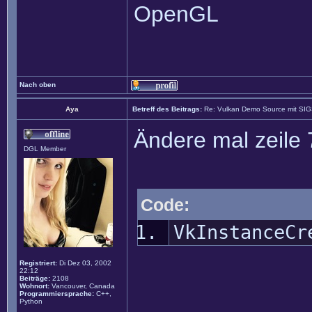
OpenGL
Nach oben
Aya
Betreff des Beitrags:
Re: Vulkan Demo Source mit SI
Ändere mal zeile 
DGL Member
Code:
VkInstanceCr
Registriert:
Di Dez 03, 2002
22:12
Beiträge:
2108
Wohnort:
Vancouver, Canada
Programmiersprache:
C++,
Python