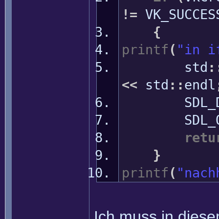
!=
VK_SUCCES
{
printf
(
"in i
std
:
<<
std
::
endl
SDL_Dest
SDL_Qu
retu
}
printf
(
"nach
Ich muss in diese