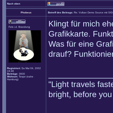
Nach oben
Phobeus
Betreff des Beitrags:
Re: Vulkan Demo Source mit SI
Klingt für mich e
Fels i.d. Brandung
Grafikkarte. Fun
Was für eine Graf
drauf? Funktionier
Registriert:
Sa Mai 04, 2002
19:48
______________
Beiträge:
3830
Wohnort:
Tespe (nahe
Hamburg)
"Light travels fa
bright, before yo