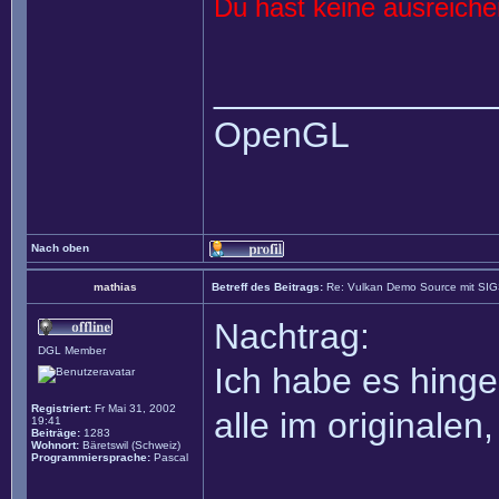
Du hast keine ausreich
______________
OpenGL
Nach oben
mathias
Betreff des Beitrags:
Re: Vulkan Demo Source mit SI
Nachtrag:
DGL Member
Ich habe es hinge
Registriert:
Fr Mai 31, 2002
alle im originalen
19:41
Beiträge:
1283
Wohnort:
Bäretswil (Schweiz)
Programmiersprache:
Pascal