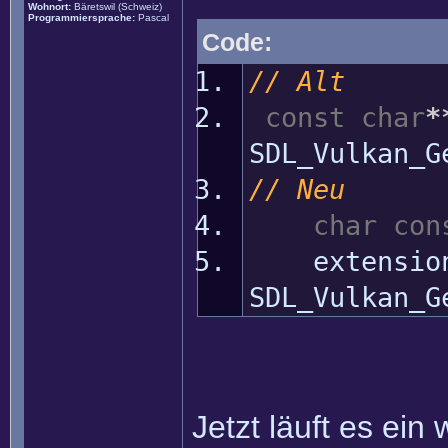
Wohnort:
Bäretswil (Schweiz)
Programmiersprache:
Pascal
Code:
// Alt
const
char
*
SDL_Vulkan_G
// Neu
char
con
extensio
SDL_Vulkan_G
Jetzt läuft es ein