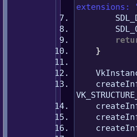
extensions: 
SDL_Dest
SDL_Qu
retu
}
VkInstanceC
createInf
VK_STRUCTURE
createInf
createInf
createInf