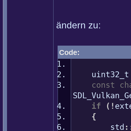
ändern zu:
Code:
uint32_t e
const
ch
SDL_Vulkan_G
if
(
!
ext
{
std
: