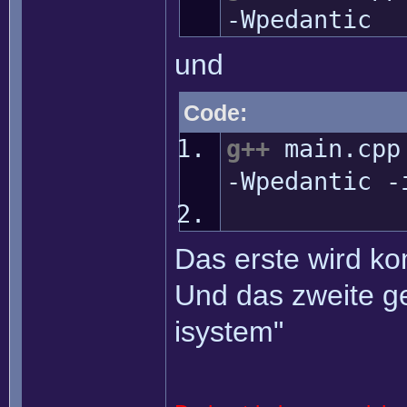
-Wpedantic
und
Code:
g++
main.cp
-Wpedantic
-
Das erste wird ko
Und das zweite geh
isystem"