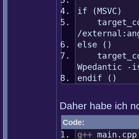
if (MSVC)
target_comp
/external:an
else ()
target_comp
Wpedantic -i
endif ()
Daher habe ich no
Code:
g++
main.cp