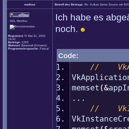
mathias
Betreff des Beitrags:
Re: Vulkan Demo Source mit SI
Ich habe es abgeä
DGL Member
noch.
Registriert:
Fr Mai 31, 2002
19:41
Beiträge:
1283
Wohnort:
Bäretswil (Schweiz)
Programmiersprache:
Pascal
Code:
// VkAp
VkApplicati
memset
(
&
appI
...
// VkIn
VkInstanceCr