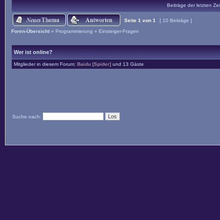
Beiträge der letzten Ze
Seite
1
von
1
[ 10 Beiträge ]
Foren-Übersicht
»
Programmierung
»
Einsteiger-Fragen
Wer ist online?
Mitglieder in diesem Forum:
Baidu [Spider]
und 13 Gäste
Suche nach: