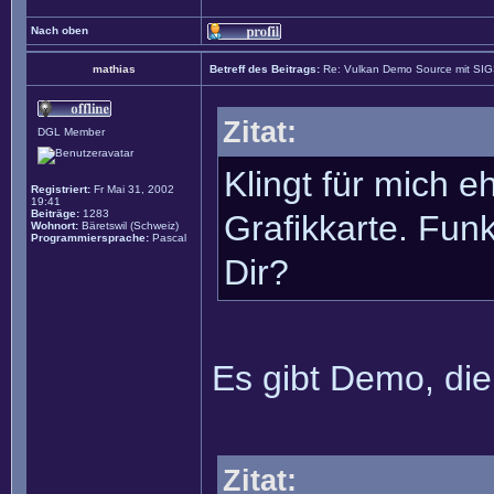
Nach oben
mathias
Betreff des Beitrags:
Re: Vulkan Demo Source mit SI
Zitat:
DGL Member
Klingt für mich 
Registriert:
Fr Mai 31, 2002
19:41
Beiträge:
1283
Grafikkarte. Fu
Wohnort:
Bäretswil (Schweiz)
Programmiersprache:
Pascal
Dir?
Es gibt Demo, die
Zitat: