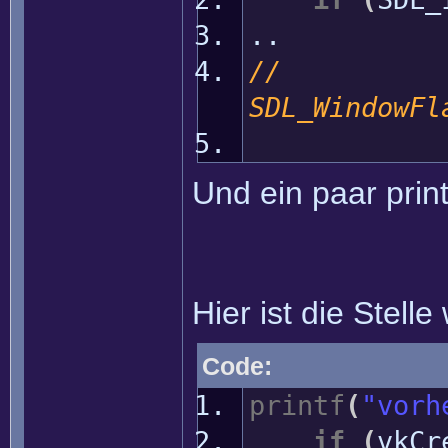
..
SDL_WindowFl
SDL_W
Und ein paar prin
Hier ist die Stelle
Code:
printf
(
"vorh
if
(
vkCr