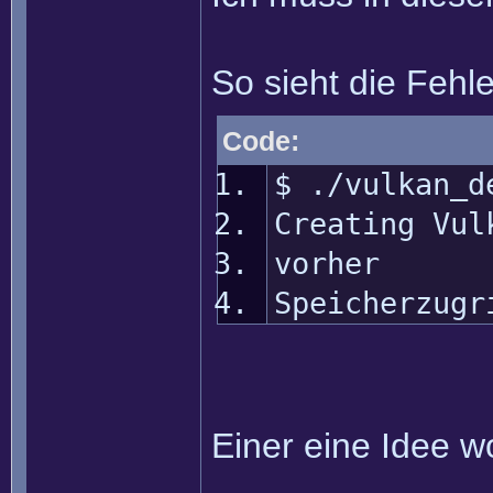
So sieht die Fehl
Code:
$ ./vulkan_d
Creating Vul
vorher
Speicherzugr
Einer eine Idee w