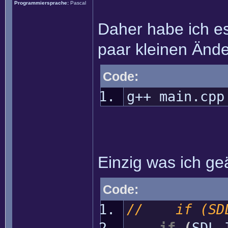
Programmiersprache:
Pascal
Daher habe ich es
paar kleinen Änd
Code:
g++ main.cpp
Einzig was ich ge
Code:
// if (SDL_
if
(
SDL_