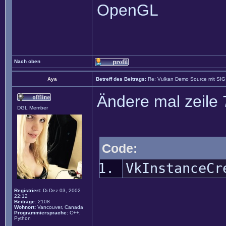
OpenGL
Nach oben
Aya
Betreff des Beitrags:
Re: Vulkan Demo Source mit SI
Ändere mal zeile 
DGL Member
Code:
VkInstanceCr
Registriert:
Di Dez 03, 2002
22:12
Beiträge:
2108
Wohnort:
Vancouver, Canada
Programmiersprache:
C++,
Python