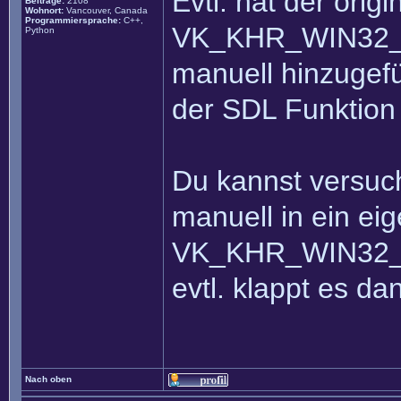
Evtl. hat der orig
Beiträge:
2108
Wohnort:
Vancouver, Canada
Programmiersprache:
C++,
VK_KHR_WIN32_
Python
manuell hinzugefü
der SDL Funktion 
Du kannst versuc
manuell in ein ei
VK_KHR_WIN32_
evtl. klappt es dan
Nach oben