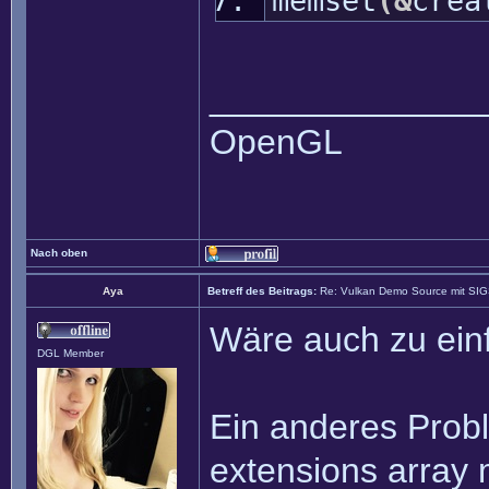
memset
(
&
crea
______________
OpenGL
Nach oben
Aya
Betreff des Beitrags:
Re: Vulkan Demo Source mit SI
Wäre auch zu einf
DGL Member
Ein anderes Proble
extensions array 