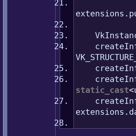
extensions.
p
VkInstanceC
createInf
VK_STRUCTURE
createInf
createInf
static_cast
<
createInf
extensions.
d