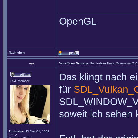
______________
OpenGL
Nach oben
Aya
Betreff des Beitrags:
Re: Vulkan Demo Source mit SI
Das klingt nach e
DGL Member
für
SDL_Vulkan_C
SDL_WINDOW_VULK
soweit ich sehen 
Registriert:
Di Dez 03, 2002
22:12