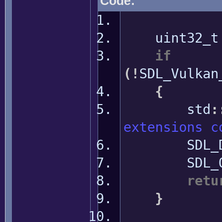
Code:
uint32_t e
if
(
!
SDL_Vulkan
{
std
:
extensions c
SDL_Dest
SDL_Qu
retu
}