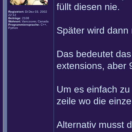
füllt diesen nie.
Registriert:
Di Dez 03, 2002
22:12
Beiträge:
2108
Wohnort:
Vancouver, Canada
Programmiersprache:
C++,
Später wird dann 
Python
Das bedeutet das 
extensions, aber 9
Um es einfach zu 
zeile wo die einz
Alternativ musst 