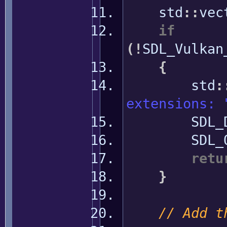
std
::
vec
if
(
!
SDL_Vulkan
{
std
:
extensions: 
SDL_Dest
SDL_Qu
retu
}
// Add t