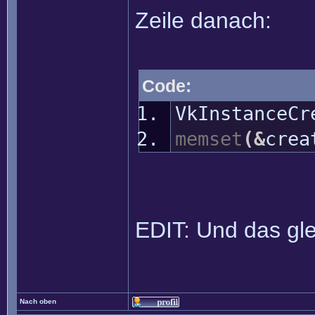
Zeile danach:
Code:
VkInstanceCr
memset
(
&
crea
EDIT: Und das gle
Nach oben