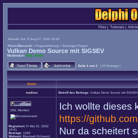
Files
|
Tutorials
|
Articl
Aktuelle Zeit: Fr Aug 07, 2026 18:35
Foren-Übersicht
»
Programmierung
»
Einsteiger-Fragen
Vulkan Demo Source mit SIGSEV
Moderator:
DGL-Team
Seite
1
von
1
[ 10 Beiträge ]
Autor
mathias
Betreff des Beitrags:
Vulkan Demo Source mit SIGSE
Ich wollte dieses
DGL Member
https://github.com
Registriert:
Fr Mai 31, 2002
Nur da scheitert 
19:41
Beiträge:
1283
Wohnort:
Bäretswil (Schweiz)