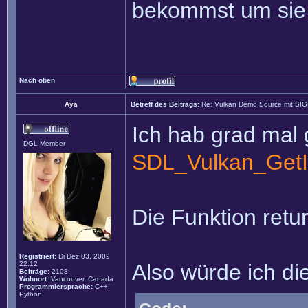
bekommst um sie 
Nach oben
Aya
Betreff des Beitrags:
Re: Vulkan Demo Source mit SI
Ich hab grad mal 
DGL Member
SDL_Vulkan_GetI
Die Funktion retur
Registriert:
Di Dez 03, 2002
22:12
Also würde ich di
Beiträge:
2108
Wohnort:
Vancouver, Canada
Programmiersprache:
C++,
Python