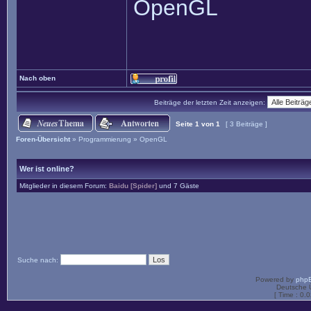
OpenGL
Nach oben
Beiträge der letzten Zeit anzeigen:
Seite
1
von
1
[ 3 Beiträge ]
Foren-Übersicht
»
Programmierung
»
OpenGL
Wer ist online?
Mitglieder in diesem Forum:
Baidu [Spider]
und 7 Gäste
Suche nach:
Powered by
php
Deutsche 
[ Time : 0.