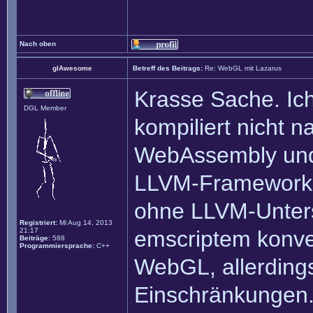
Nach oben
glAwesome
Betreff des Beitrags:
Re: WebGL mit Lazarus
Krasse Sache. Ic
DGL Member
kompiliert nicht 
WebAssembly und 
LLVM-Framework. 
ohne LLVM-Unter
Registriert:
Mi Aug 14, 2013
21:17
emscriptem konve
Beiträge:
588
Programmiersprache:
C++
WebGL, allerdings
Einschränkungen