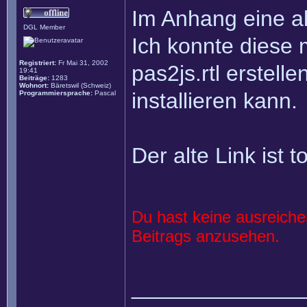
Im Anhang eine ak
DGL Member
Ich konnte diese 
Registriert:
Fr Mai 31, 2002
pas2js.rtl erstel
19:41
Beiträge:
1283
Wohnort:
Bäretswil (Schweiz)
installieren kann.
Programmiersprache:
Pascal
Der alte Link ist to
Du hast keine ausreich
Beitrags anzusehen.
______________