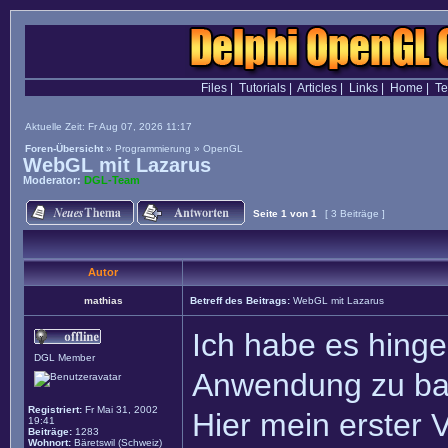
Files
|
Tutorials
|
Articles
|
Links
|
Home
|
T
Aktuelle Zeit: Fr Aug 07, 2026 11:17
Foren-Übersicht
»
Programmierung
»
OpenGL
WebGL mit Lazarus
Moderator:
DGL-Team
Seite
1
von
1
[ 3 Beiträge ]
Autor
mathias
Betreff des Beitrags:
WebGL mit Lazarus
Ich habe es hinge
DGL Member
Anwendung zu ba
Registriert:
Fr Mai 31, 2002
Hier mein erster 
19:41
Beiträge:
1283
Wohnort:
Bäretswil (Schweiz)