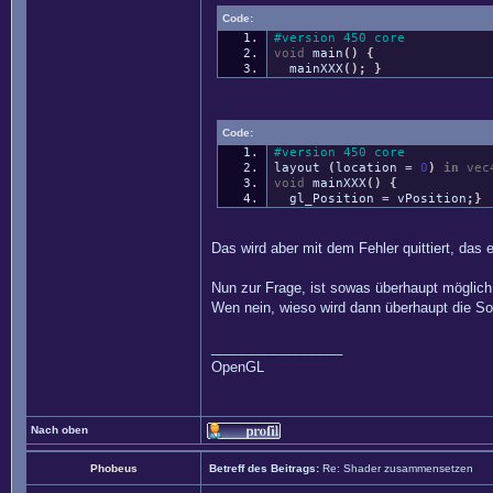
Code:
#version 450 core
void
main
(
)
{
mainXXX
(
)
;
}
Code:
#version 450 core
layout
(
location
=
0
)
in
vec
void
mainXXX
(
)
{
gl_Position
=
vPosition
;
}
Das wird aber mit dem Fehler quittiert, das 
Nun zur Frage, ist sowas überhaupt möglich
Wen nein, wieso wird dann überhaupt die So
_________________
OpenGL
Nach oben
Phobeus
Betreff des Beitrags:
Re: Shader zusammensetzen