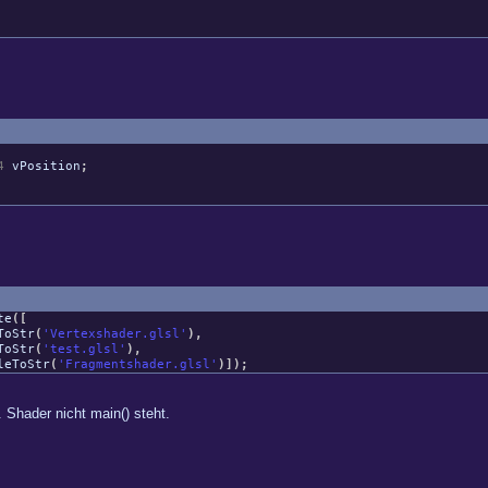
4
vPosition
;
te
(
[
ToStr
(
'Vertexshader.glsl'
)
,
ToStr
(
'test.glsl'
)
,
eToStr
(
'Fragmentshader.glsl'
)
]
)
;
. Shader nicht main() steht.