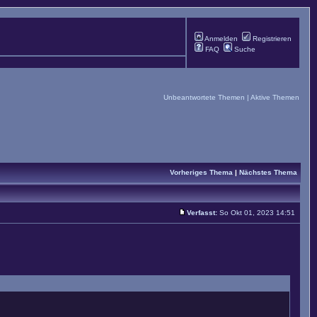
Anmelden
Registrieren
FAQ
Suche
Unbeantwortete Themen
|
Aktive Themen
Vorheriges Thema
|
Nächstes Thema
Verfasst:
So Okt 01, 2023 14:51