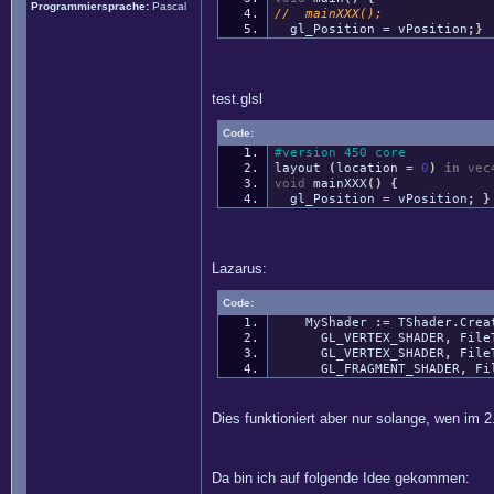
Programmiersprache:
Pascal
// mainXXX();
gl_Position
=
vPosition
;
}
test.glsl
Code:
#version 450 core
layout
(
location
=
0
)
in
vec
void
mainXXX
(
)
{
gl_Position
=
vPosition
;
}
Lazarus:
Code:
MyShader
:
=
TShader
.
Crea
GL_VERTEX_SHADER
,
File
GL_VERTEX_SHADER
,
File
GL_FRAGMENT_SHADER
,
Fil
Dies funktioniert aber nur solange, wen im 2
Da bin ich auf folgende Idee gekommen: