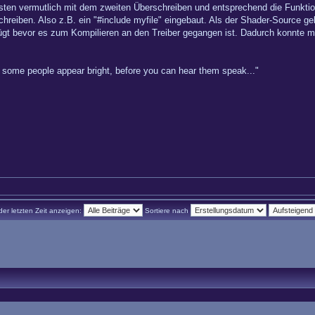
rsten vermutlich mit dem zweiten Überschreiben und entsprechend die Funkti
schreiben. Also z.B. ein "#include myfile" eingebaut. Als der Shader-Source g
fügt bevor es zum Kompilieren an den Treiber gegangen ist. Dadurch konnt
hy some people appear bright, before you can hear them speak..."
der letzten Zeit anzeigen:
Sortiere nach