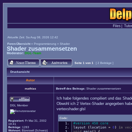
Files
|
Tutor
Aktuelle Zeit: Sa Aug 08, 2026 12:42
Foren-Übersicht
»
Programmierung
»
Shader
Shader zusammensetzen
Moderator:
DGL-Team
Seite
1
von
1
[ 2 Beiträge ]
Druckansicht
Autor
mathias
Betreff des Beitrags:
Shader zusammensetzen
Ich habe folgendes compiliert und das Shad
Obwohl ich 2 Vertex-Shader angegeben hab
DGL Member
vertexshader.glsl
Code:
Registriert:
Fr Mai 31, 2002
#version 450 core
19:41
Beiträge:
1283
layout
(
location
=
0
)
in
vec
Wohnort:
Bäretswil (Schweiz)
void
main
(
)
{