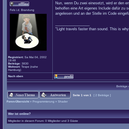
Nun, wenn Du zwei einesetzt, wird er den e
beholfen eine Art eigenes Include dafür zu 
Fels i.d. Brandung
angelesen und an der Stelle im Code einge
_________________
"Light travels faster than sound. This is w
Registriert:
Sa Mai 04, 2002
19:48
Beiträge:
3830
Wohnort:
Tespe (nahe
Hamburg)
Nach oben
Beiträge 
Seite
1
von
1
[ 2 Beiträge ]
Foren-Übersicht
»
Programmierung
»
Shader
Wer ist online?
Mitglieder in diesem Forum: 0 Mitglieder und 3 Gäste