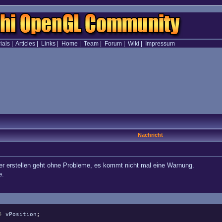
ials
|
Articles
|
Links
|
Home
|
Team
|
Forum
|
Wiki
|
Impressum
Nachricht
er erstellen geht ohne Probleme, es kommt nicht mal eine Warnung.
e.
4
vPosition
;