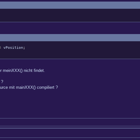
4
vPosition
;
er meinXXX() nicht findet.
 ?
urce mit mainXXX() compiliert ?