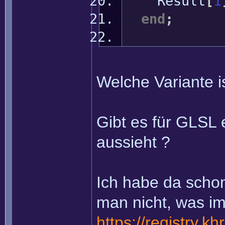
Result
[
1
end
;
Welche Variante is
Gibt es für GLSL 
aussieht ?
Ich habe da schon
man nicht, was im
https://registry.k