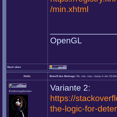
/min.xhtml
______________
OpenGL
Nach oben
i0n0s
Betreff des Beitrags:
Re: min, max, clamp in der 2D-E
Variante 2:
Ernährungsberater
https://stackover
the-logic-for-dete