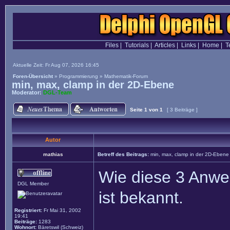
Files
|
Tutorials
|
Articles
|
Links
|
Home
|
T
Aktuelle Zeit: Fr Aug 07, 2026 16:45
Foren-Übersicht
»
Programmierung
»
Mathematik-Forum
min, max, clamp in der 2D-Ebene
Moderator:
DGL-Team
Seite
1
von
1
[ 3 Beiträge ]
Autor
mathias
Betreff des Beitrags:
min, max, clamp in der 2D-Ebene
Wie diese 3 Anwei
DGL Member
ist bekannt.
Registriert:
Fr Mai 31, 2002
19:41
Beiträge:
1283
Wohnort:
Bäretswil (Schweiz)