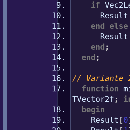
if
Vec2L
Resul
end
else
Resul
end
;
end
;
// Variante 
function
m
TVector2f
;
i
begin
Result
[
0