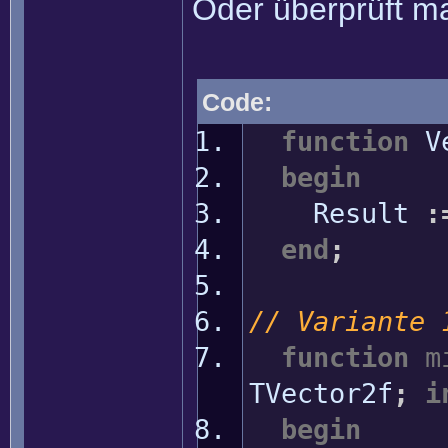
Oder überprüft ma
Code:
function
Ve
begin
Result
:
end
;
// Variante 
function
m
TVector2f
;
i
begin