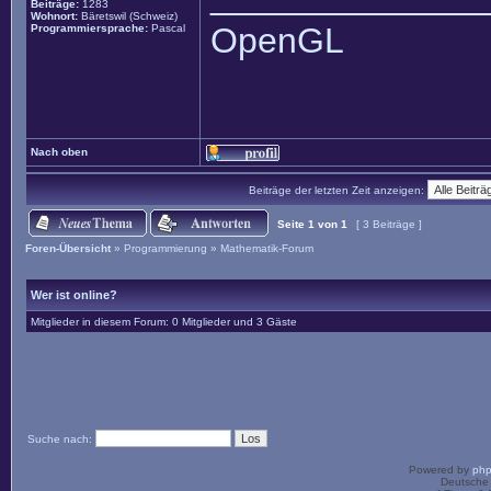
Beiträge:
1283
Wohnort:
Bäretswil (Schweiz)
OpenGL
Programmiersprache:
Pascal
Nach oben
Beiträge der letzten Zeit anzeigen:
Seite
1
von
1
[ 3 Beiträge ]
Foren-Übersicht
»
Programmierung
»
Mathematik-Forum
Wer ist online?
Mitglieder in diesem Forum: 0 Mitglieder und 3 Gäste
Suche nach:
Powered by
ph
Deutsche