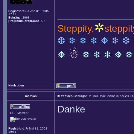
______________
Registriert:
Sa Jan 01, 2005
17:11
Beiträge:
2068
Programmiersprache:
C++
✲
Steppity,
steppit
❆ ❄ ❄ ❄ ❅
❄ ❆
☃
❅
❄ ❄ ❄ ❅ ❄
Nach oben
mathias
Betreff des Beitrags:
Re: min, max, clamp in der 2D-E
Danke
DGL Member
Registriert:
Fr Mai 31, 2002
______________
19:41