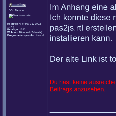
Im Anhang eine ak
DGL Member
Ich konnte diese 
Registriert:
Fr Mai 31, 2002
pas2js.rtl erstel
19:41
Beiträge:
1283
Wohnort:
Bäretswil (Schweiz)
installieren kann.
Programmiersprache:
Pascal
Der alte Link ist to
Du hast keine ausreich
Beitrags anzusehen.
______________