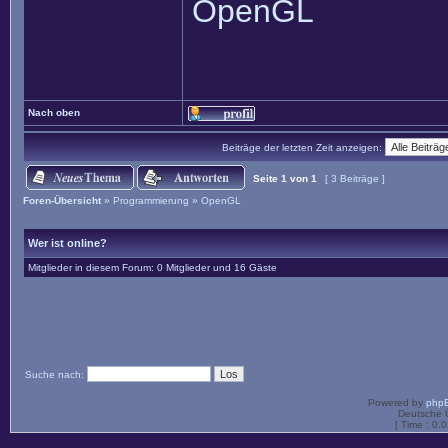
OpenGL
Nach oben
Beiträge der letzten Zeit anzeigen:
Seite
1
von
1
[ 3 Beiträge ]
Foren-Übersicht
»
Programmierung
»
OpenGL
Wer ist online?
Mitglieder in diesem Forum: 0 Mitglieder und 16 Gäste
Suche nach:
Powered by
php
Deutsche 
[ Time : 0.