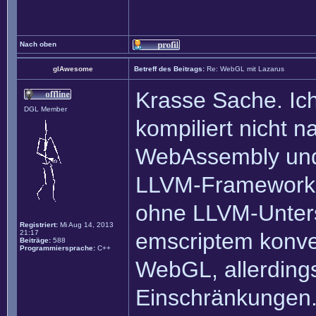
Nach oben
glAwesome
Betreff des Beitrags:
Re: WebGL mit Lazarus
Krasse Sache. Ic
DGL Member
kompiliert nicht 
WebAssembly und 
LLVM-Framework. 
ohne LLVM-Unter
Registriert:
Mi Aug 14, 2013
21:17
emscriptem konve
Beiträge:
588
Programmiersprache:
C++
WebGL, allerdings
Einschränkungen