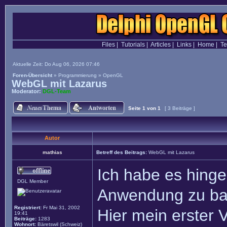
Files
|
Tutorials
|
Articles
|
Links
|
Home
|
T
Aktuelle Zeit: Do Aug 06, 2026 07:46
Foren-Übersicht
»
Programmierung
»
OpenGL
WebGL mit Lazarus
Moderator:
DGL-Team
Seite
1
von
1
[ 3 Beiträge ]
Autor
mathias
Betreff des Beitrags:
WebGL mit Lazarus
Ich habe es hinge
DGL Member
Anwendung zu ba
Registriert:
Fr Mai 31, 2002
Hier mein erster 
19:41
Beiträge:
1283
Wohnort:
Bäretswil (Schweiz)