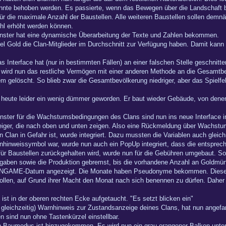
onnte behoben werden. Es passierte, wenn das Bewegen über die Landschaft be
für die maximale Anzahl der Baustellen. Alle weiteren Baustellen sollen de
hl erhöht werden können.
ter hat eine dynamische Überarbeitung der Texte und Zahlen bekommen.
iel Gold die Clan-Mitglieder im Durchschnitt zur Verfügung haben. Damit kann
as Interface hat (nur in bestimmten Fällen) an einer falschen Stelle geschnitte
, wird nun das restliche Vermögen mit einer anderen Methode an die Gesamtbe
 gelöscht. So blieb zwar die Gesamtbevölkerung niedriger, aber das Spielfe
heute leider ein wenig dümmer geworden. Er baut wieder Gebäude, von denen e
ster für die Wachstumsbedingungen des Clans sind nun ins neue Interface int
eiger, die nach oben und unten zeigen. Also eine Rückmeldung über Wachstu
Clan in Gefahr ist, wurde integriert. Dazu mussten die Variablen auch gleich
nhinweissymbol war, wurde nun auch ein PopUp integriert, dass die entspre
 für Baustellen zurückgehalten wird, wurde nun für die Gebühren umgebaut. S
sgaben sowie die Produktion gebremst, bis die vorhandene Anzahl an Goldmü
in INGAME-Datum angezeigt. Die Monate haben Pseudonyme bekommen. Diese M
llen, auf Grund ihrer Macht den Monat nach sich benennen zu dürfen. Daher la
st in der oberen rechten Ecke aufgetaucht. "Es setzt blicken ein"
 gleichzeitig) Warnhinweis zur Zustandsanzeige deines Clans, hat nun angefa
 sind nun ohne Tastenkürzel einstellbar.
den Baumodus ist hinzugekommen. Es wird nun ein grau-orangener Balken unt