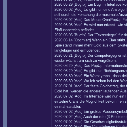
2020.05.29 [Bugfix] Ein Bug im Interface k
2020.06.02 [Add] Es gibt nun eine Anzeige 
soll durch die Forschung die maximale Anza
2020.06.02 [Add] Das MouseOverPopUp-Fens
2020.06.03 [Add] Es wird nun erfasst, wie v
Einflussbereich befindet.
2020.06.05 [Bugfix] Der "Textzerleger" für d
2020.06.14 [Optimiert] Wenn ein Clan stirbt
Spielstand immer mehr Gold aus dem System
langlebiger und ermüdender.
2020.06.21 [Bugfix] Der Computergegner ist 
wieder wächst um sich zu vergrößern.
2020.06.29 [Add] Das PopUp-Informationsfen
2020.06.29 [Add] Es gibt nun Richtungsanz
2020.06.30 [Add] Ein Warnsymbol, dass dein 
2020.06.30 [Add] Wo ich schon bei den War
2020.07.01 [Add] Der feste Goldbetrag, der
Gold hat, werden die anderen laufenden Au
2020.07.02 [Add] Im Interface wird nun e
einzelne Clans die Möglichkeit bekommen so
einmal variabler.
2020.07.02 [Add] Ein großes Pausensymbol i
2020.07.02 [Add] Auch der rote (3 Probleme
2020.07.02 [Add] Die Geschwindigkeitsstufen
2020.07.02 [Add] Eine Visualisierung für 