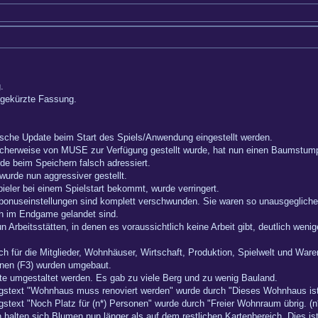
.
e gekürzte Fassung.
sche Update beim Start des Spiels/Anwendung eingestellt werden.
licherweise von MUSE zur Verfügung gestellt wurde, hat nun einen Baumstu
de beim Speichern falsch adressiert.
wurde nun aggressiver gestellt.
ieler bei einem Spielstart bekommt, wurde verringert.
rtbonuseinstellungen sind komplett verschwunden. Sie waren so unausgegli
ch im Endgame gelandet sind.
un Arbeitsstätten, in denen es voraussichtlich keine Arbeit gibt, deutlich weni
 für die Mitglieder, Wohnhäuser, Wirtschaft, Produktion, Spielwelt und Ware
onen (F3) wurden umgebaut.
te umgestaltet werden. Es gab zu viele Berg und zu wenig Bauland.
ngstext "Wohnhaus muss renoviert werden" wurde durch "Dieses Wohnhaus ist v
gstext "Noch Platz für (n*) Personen" wurde durch "Freier Wohnraum übrig. (n*
alten sich Blumen nun länger als auf dem restlichen Kartenbereich. Dies ist 