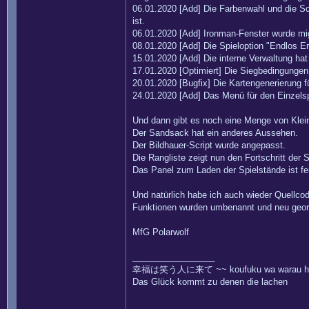
06.01.2020 [Add] Die Farbenwahl und die Sch
ist.
06.01.2020 [Add] Ironman-Fenster wurde migr
08.01.2020 [Add] Die Spieloption "Endlos 
15.01.2020 [Add] Die interne Verwaltung ha
17.01.2020 [Optimiert] Die Siegbedingungen 
20.01.2020 [Bugfix] Die Kartengenerierung 
24.01.2020 [Add] Das Menü für den Einzels
Und dann gibt es noch eine Menge von Klein
Der Sandsack hat ein anderes Aussehen.
Der Bildhauer-Script wurde angepasst.
Die Rangliste zeigt nun den Fortschritt der
Das Panel zum Laden der Spielstände ist fer
Und natürlich habe ich auch wieder Quellcod
Funktionen wurden umbenannt und neu geor
MfG Polarwolf
_________________
幸福は笑う人に来て ~~ koufuku wa warau hito
Das Glück kommt zu denen die lachen