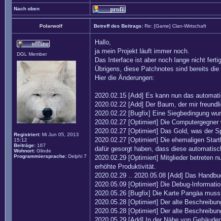
Nach oben
Polarwolf
Betreff des Beitrags:
Re: [Game] Clan-Wirtschaft
Hallo,
ja mein Projekt läuft immer noch.
DGL Member
Das Interface ist aber noch lange nicht fertig
Übrigens, diese Patchnotes sind bereits di
Hier die Änderungen:
2020.02.15 [Add] Es kann nun das automati
2020.02.22 [Add] Der Baum, der mir freund
2020.02.22 [Bugfix] Eine Siegbedingung wur
2020.02.27 [Optimiert] Die Computergegner 
2020.02.27 [Optimiert] Das Gold, was der Sp
Registriert:
Mi Jun 05, 2013
2020.02.27 [Optimiert] Die ehemaligen Sta
15:12
Beiträge:
167
dafür gesorgt haben, dass diese automatis
Wohnort:
Glinde
Programmiersprache:
Delphi 7
2020.02.29 [Optimiert] Mitglieder betreten n
erhöhte Produktivität.
2020.02.29 .. 2020.05.08 [Add] Das Handbuch
2020.05.09 [Optimiert] Die Debug-Informati
2020.05.26 [Bugfix] Die Karte Pangäa muss
2020.05.28 [Optimiert] Der alte Beschreibu
2020.05.28 [Optimiert] Der alte Beschreibun
2020.05.29 [Add] In der Nähe von Gebäuden h