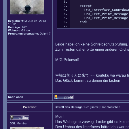
except
IFU_Interface_Countdown
TPU_Text_Print_Message[6]
TPU_Text_Print_Message[7]
Registriert:
Mi Jun 05, 2013
end;
15:12
Beiträge:
167
Wohnort:
Glinde
Programmiersprache:
Delphi 7
Leide habe ich keine Schreibschutzprüfung.
Zum Testen daher bitte einen anderen Ordn
MfG Polarwolf
_________________
幸福は笑う人に来て ~~ koufuku wa warau hito
Das Glück kommt zu denen die lachen
Nach oben
Polarwolf
Betreff des Beitrags:
Re: [Game] Clan-Wirtschaft
Moin!
Das Wichtigste vorweg: Leider gibt es kein
DGL Member
Den Umbau des Interfaces hätte ich zwar sc