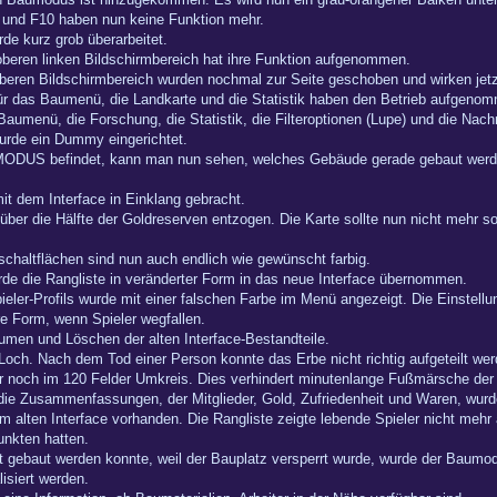
9 und F10 haben nun keine Funktion mehr.
e kurz grob überarbeitet.
beren linken Bildschirmbereich hat ihre Funktion aufgenommen.
beren Bildschirmbereich wurden nochmal zur Seite geschoben und wirken jetz
ür das Baumenü, die Landkarte und die Statistik haben den Betrieb aufgeno
Baumenü, die Forschung, die Statistik, die Filteroptionen (Lupe) und die Nac
wurde ein Dummy eingerichtet.
DUS befindet, kann man nun sehen, welches Gebäude gerade gebaut werden 
it dem Interface in Einklang gebracht.
er die Hälfte der Goldreserven entzogen. Die Karte sollte nun nicht mehr so 
schaltflächen sind nun auch endlich wie gewünscht farbig.
de die Rangliste in veränderter Form in das neue Interface übernommen.
eler-Profils wurde mit einer falschen Farbe im Menü angezeigt. Die Einstellu
re Form, wenn Spieler wegfallen.
umen und Löschen der alten Interface-Bestandteile.
n Loch. Nach dem Tod einer Person konnte das Erbe nicht richtig aufgeteilt w
ur noch im 120 Felder Umkreis. Dies verhindert minutenlange Fußmärsche der w
die Zusammenfassungen, der Mitglieder, Gold, Zufriedenheit und Waren, wur
im alten Interface vorhanden. Die Rangliste zeigte lebende Spieler nicht mehr
unkten hatten.
t gebaut werden konnte, weil der Bauplatz versperrt wurde, wurde der Baumo
isiert werden.