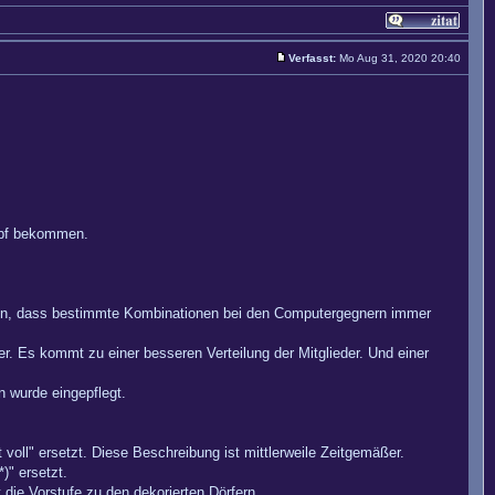
Verfasst:
Mo Aug 31, 2020 20:40
mpf bekommen.
chen, dass bestimmte Kombinationen bei den Computergegnern immer
ger. Es kommt zu einer besseren Verteilung der Mitglieder. Und einer
n wurde eingepflegt.
oll" ersetzt. Diese Beschreibung ist mittlerweile Zeitgemäßer.
)" ersetzt.
die Vorstufe zu den dekorierten Dörfern.