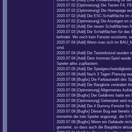
2020.07.02 [Optimierung] Die Tasten F4, F
2020.07.02 [Optimierung] Die Homepage wurd
2020.07.02 [Add] Die ESC-Schaltfläche im o
2020.07.02 [Optimierung] Die Anzeigen im o
2020.07.02 [Add] Die neuen Schaltflächen f
2020.07.03 [Add] Die Schaltflächen für das 
befindet. Wo noch kein Fenster existierte, 
2020.07.04 [Add] Wenn man sich im BAU_MO
sind.
2020.07.04 [Add] Die Tastenkürzel wurden m
2020.07.04 [Add] Dem Ironman-Spiel wurde üb
Spieler alles zupflastern.
2020.07.05 [Add] Die Spielgeschwindigkeits
2020.07.08 [Add] Nach 3 Tagen Planung wur
2020.07.08 [Bugfix] Die Farbauswahl des Spi
2020.07.09 [Add] Die Rangliste verändert ih
2020.07.09 [Optimierung] Allgemeines Aufrä
2020.07.09 [Bugfix] Der Geldkreis hatte ei
2020.07.09 [Optimierung] Geheiratet wird n
2020.07.09 [Add] Die 4 Dummy-Fenster für 
2020.07.09 [Bugfix] Dieser Bug war bereits 
immerhin die tote Spieler angezeigt, die 0 P
2020.07.09 [Bugfix] Wenn ein Gebäude nich
gestartet, so dass auch die Bauplätze aktual