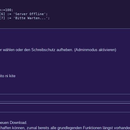
:=100;
 := 'Server Offline';
 := 'Bitte Warten...';
er wählen oder den Schreibschutz aufheben. (Adminmodus aktivieren)
 ni kite
 neuen Download.
haffen können, zumal bereits alle grundlegenden Funktionen längst vorhande