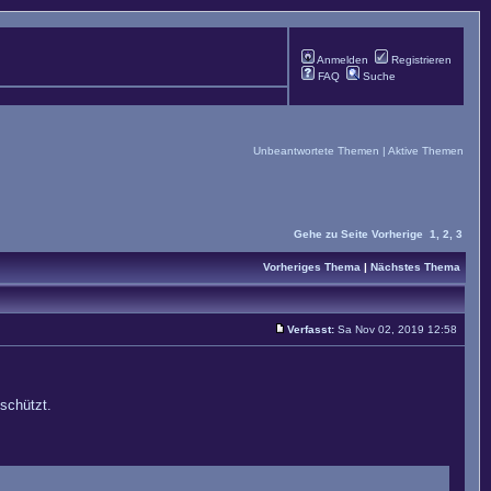
Anmelden
Registrieren
FAQ
Suche
Unbeantwortete Themen
|
Aktive Themen
Gehe zu Seite
Vorherige
1
,
2
,
3
Vorheriges Thema
|
Nächstes Thema
Verfasst:
Sa Nov 02, 2019 12:58
eschützt.