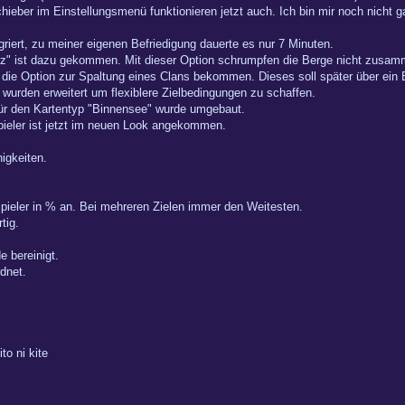
ieber im Einstellungsmenü funktionieren jetzt auch. Ich bin mir noch nicht 
iert, zu meiner eigenen Befriedigung dauerte es nur 7 Minuten.
Erz" ist dazu gekommen. Mit dieser Option schrumpfen die Berge nicht zusam
t die Option zur Spaltung eines Clans bekommen. Dieses soll später über ein
wurden erweitert um flexiblere Zielbedingungen zu schaffen.
für den Kartentyp "Binnensee" wurde umgebaut.
pieler ist jetzt im neuen Look angekommen.
igkeiten.
 Spieler in % an. Bei mehreren Zielen immer den Weitesten.
tig.
e bereinigt.
dnet.
 ni kite