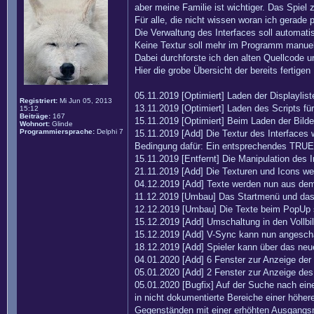
aber meine Familie ist wichtiger. Das Spiel 
Für alle, die nicht wissen woran ich gerade p
Die Verwaltung des Interfaces soll automatis
Keine Textur soll mehr im Programm manuel
Dabei durchforste ich den alten Quellcode u
Hier die grobe Übersicht der bereits fertigen
05.11.2019 [Optimiert] Laden der Displayli
Registriert:
Mi Jun 05, 2013
13.11.2019 [Optimiert] Laden des Scripts f
15:12
Beiträge:
167
15.11.2019 [Optimiert] Beim Laden der Bild
Wohnort:
Glinde
Programmiersprache:
Delphi 7
15.11.2019 [Add] Die Textur des Interfaces 
Bedingung dafür: Ein entsprechendes TRUE wi
15.11.2019 [Entfernt] Die Manipulation des
21.11.2019 [Add] Die Texturen und Icons wer
04.12.2019 [Add] Texte werden nun aus dem 
11.12.2019 [Umbau] Das Startmenü und das 
12.12.2019 [Umbau] Die Texte beim PopUp si
15.12.2019 [Add] Umschaltung in den Vollbi
15.12.2019 [Add] V-Sync kann nun angescha
18.12.2019 [Add] Spieler kann über das neu
04.01.2020 [Add] 6 Fenster zur Anzeige der 
05.01.2020 [Add] 2 Fenster zur Anzeige des 
05.01.2020 [Bugfix] Auf der Suche nach ein
in nicht dokumentierte Bereiche einer höhe
Gegenständen mit einer erhöhten Ausgangsme