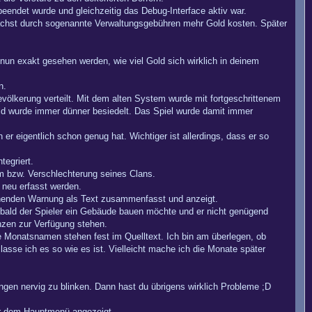
endet wurde und gleichzeitig das Debug-Interface aktiv war.
mnächst durch sogenannte Verwaltungsgebühren mehr Gold kosten. Später
 nun exakt gesehen werden, wie viel Gold sich wirklich in deinem
n.
völkerung verteilt. Mit dem alten System wurde mit fortgeschrittenem
ld wurde immer dünner besiedelt. Das Spiel wurde damit immer
r eigentlich schon genug hat. Wichtiger ist allerdings, dass er so
egriert.
m bzw. Verschlechterung seines Clans.
 neu erfasst werden.
chenden Warnung als Text zusammenfasst und anzeigt.
obald der Spieler ein Gebäude bauen möchte und er nicht genügend
nzen zur Verfügung stehen.
onatsnamen stehen fest im Quelltext. Ich bin am überlegen, ob
sse ich es so wie es ist. Vielleicht mache ich die Monate später
ngen nervig zu blinken. Dann hast du übrigens wirklich Probleme ;D
er dem Hauptmenü angezeigt.