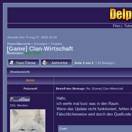
Files
|
Tutor
Aktuelle Zeit: Fr Aug 07, 2026 20:16
Foren-Übersicht
»
Sonstiges
»
Projekte
[Game] Clan-Wirtschaft
Moderator:
DGL-Team
Seite
3
von
3
[ 35 Beiträge ]
Druckansicht
Autor
Polarwolf
Betreff des Beitrags:
Re: [Game] Clan-Wirtschaft
Hallo,
ich werfe mal kurz was in den Raum.
DGL Member
Wenn das Update nicht funktioniert, fehlen i
Fälschlicherweise wird durch den Quellcode 
Code: