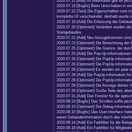
2020.07.11 [Add] Im Baumodus gibt es jetzt 
2020.07.19 [Bugfix] Beim Umschalten in ein
2020.07.22 [Test] Die Eigenschaften vom In
komplette UI verschwindet, deshalb wurde n
2020.07.19 [Add] Die Erfassung der Gebäud
2020.07.20 [Optimiert] Verändert wurden di
Startgebäudes.
2020.07.22 [Add] Neu hinzugekommen sind n
2020.07.23 [Optimiert] Die Berechnung der 
2020.07.25 [Optimiert] Die Grenze, der dur
2020.07.25 [Add] Die Pop-Up-Informationen 
2020.07.26 [Optimiert] Die PopUp-Informatio
2020.07.26 [Optimiert] Die PopUp-Informati
2020.07.28 [Optimiert] Es wurden ein paar a
2020.07.29 [Add] Die PopUp-Information für 
2020.07.29 [Optimiert] Die PopUp-Informati
2020.07.29 [Optimiert] Die Anzeige deines Gol
2020.07.30 [Optimiert] Große Teile des alten
2020.07.31 [Add] Das Fenster für die optisch
2020.08.10 [Bugfix] Das Scrollen sollte jetzt
2020.08.10 [Optimiert] Die Debug-Informati
2020.08.10 [Bugfix] Das User-Interface hat
waren Gebäudeinformation durch das Interf
2020.08.14 [Add] Ein Farbfilter für die Be
2020.08.18 [Add] Ein Farbfilter für Mitglied