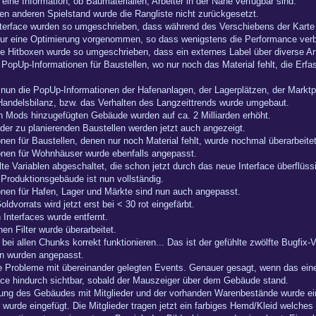
eine Information, ob Baumaterialien, Arbeiter in der Nähe verfügbar sind.
en anderen Spielstand wurde die Rangliste nicht zurückgesetzt.
terface wurden so umgeschrieben, dass während des Verschiebens der Karte d
ur eine Optimierung vorgenommen, so dass wenigstens die Performance verbes
e Hitboxen wurde so umgeschrieben, dass ein externes Label über diverse A
e PopUp-Informationen für Baustellen, wo nur noch das Material fehlt, die E
un die PopUp-Informationen der Hafenanlagen, der Lagerplätzen, der Markt
Handelsbilanz, bzw. das Verhalten des Langzeittrends wurde umgebaut.
ch Mods hinzugefügten Gebäude wurden auf ca. 2 Milliarden erhöht.
der zu planierenden Baustellen werden jetzt auch angezeigt.
nen für Baustellen, denen nur noch Material fehlt, wurde nochmal überarbeitet
onen für Wohnhäuser wurde ebenfalls angepasst.
lte Variablen abgeschaltet, die schon jetzt durch das neue Interface überflüs
Produktionsgebäude ist nun vollständig.
onen für Hafen, Lager und Märkte sind nun auch angepasst.
dvorrats wird jetzt erst bei < 30 rot eingefärbt.
 Interfaces wurde entfernt.
en Filter wurde überarbeitet.
 bei allen Chunks korrekt funktionieren... Das ist der gefühlte zwölfte Bugfix-
on wurden angepasst.
te Probleme mit übereinander gelegten Events. Genauer gesagt, wenn das ein
ace hindurch sichtbar, sobald der Mauszeiger über dem Gebäude stand.
legung des Gebäudes mit Mitglieder und der vorhanden Warenbestände wurde ei
er wurde eingefügt. Die Mitglieder tragen jetzt ein farbiges Hemd/Kleid welches