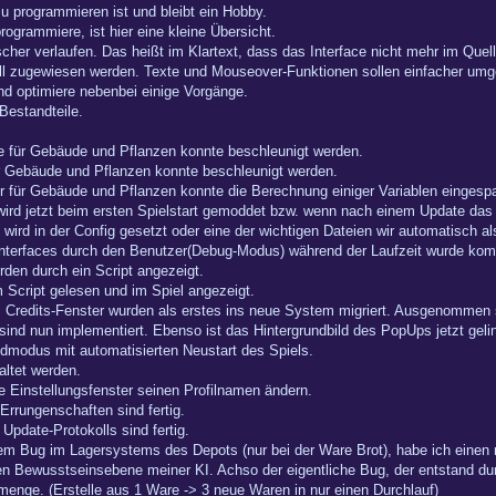
zu programmieren ist und bleibt ein Hobby.
rogrammiere, ist hier eine kleine Übersicht.
cher verlaufen. Das heißt im Klartext, dass das Interface nicht mehr im Quell
l zugewiesen werden. Texte und Mouseover-Funktionen sollen einfacher um
nd optimiere nebenbei einige Vorgänge.
 Bestandteile.
ste für Gebäude und Pflanzen konnte beschleunigt werden.
ür Gebäude und Pflanzen konnte beschleunigt werden.
er für Gebäude und Pflanzen konnte die Berechnung einiger Variablen eingesp
wird jetzt beim ersten Spielstart gemoddet bzw. wenn nach einem Update das S
rd in der Config gesetzt oder eine der wichtigen Dateien wir automatisch al
 Interfaces durch den Benutzer(Debug-Modus) während der Laufzeit wurde komp
den durch ein Script angezeigt.
Script gelesen und im Spiel angezeigt.
Credits-Fenster wurden als erstes ins neue System migriert. Ausgenommen s
nd nun implementiert. Ebenso ist das Hintergrundbild des PopUps jetzt gelin
ldmodus mit automatisierten Neustart des Spiels.
ltet werden.
e Einstellungsfenster seinen Profilnamen ändern.
Errungenschaften sind fertig.
Update-Protokolls sind fertig.
em Bug im Lagersystems des Depots (nur bei der Ware Brot), habe ich einen 
ren Bewusstseinsebene meiner KI. Achso der eigentliche Bug, der entstand du
nge. (Erstelle aus 1 Ware -> 3 neue Waren in nur einen Durchlauf)