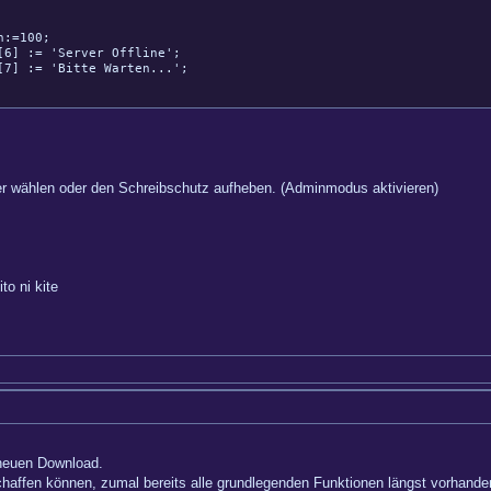
:=100;
 := 'Server Offline';
 := 'Bitte Warten...';
er wählen oder den Schreibschutz aufheben. (Adminmodus aktivieren)
 ni kite
 neuen Download.
haffen können, zumal bereits alle grundlegenden Funktionen längst vorhande