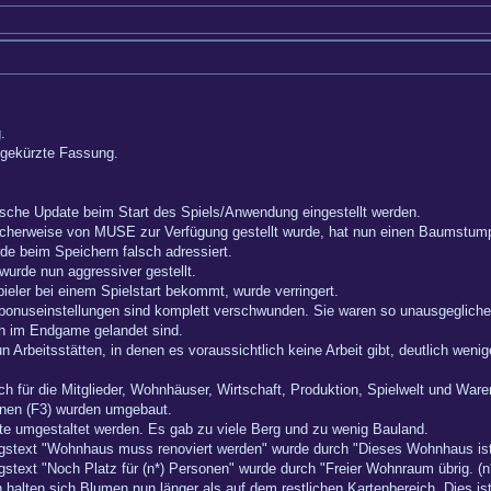
.
e gekürzte Fassung.
sche Update beim Start des Spiels/Anwendung eingestellt werden.
licherweise von MUSE zur Verfügung gestellt wurde, hat nun einen Baumstu
de beim Speichern falsch adressiert.
wurde nun aggressiver gestellt.
ieler bei einem Spielstart bekommt, wurde verringert.
rtbonuseinstellungen sind komplett verschwunden. Sie waren so unausgegli
ch im Endgame gelandet sind.
un Arbeitsstätten, in denen es voraussichtlich keine Arbeit gibt, deutlich weni
 für die Mitglieder, Wohnhäuser, Wirtschaft, Produktion, Spielwelt und Ware
onen (F3) wurden umgebaut.
te umgestaltet werden. Es gab zu viele Berg und zu wenig Bauland.
ngstext "Wohnhaus muss renoviert werden" wurde durch "Dieses Wohnhaus ist v
gstext "Noch Platz für (n*) Personen" wurde durch "Freier Wohnraum übrig. (n*
alten sich Blumen nun länger als auf dem restlichen Kartenbereich. Dies ist 