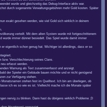
endet wurde und gleichzeitig das Debug-Interface aktiv war.
mnächst durch sogenannte Verwaltungsgebühren mehr Gold kosten. Später
 nun exakt gesehen werden, wie viel Gold sich wirklich in deinem
n.
völkerung verteilt. Mit dem alten System wurde mit fortgeschrittenem
ld wurde immer dünner besiedelt. Das Spiel wurde damit immer
r eigentlich schon genug hat. Wichtiger ist allerdings, dass er so
egriert.
m bzw. Verschlechterung seines Clans.
 neu erfasst werden.
chenden Warnung als Text zusammenfasst und anzeigt.
obald der Spieler ein Gebäude bauen möchte und er nicht genügend
nzen zur Verfügung stehen.
onatsnamen stehen fest im Quelltext. Ich bin am überlegen, ob
sse ich es so wie es ist. Vielleicht mache ich die Monate später
ngen nervig zu blinken. Dann hast du übrigens wirklich Probleme ;D
er dem Hauptmenü angezeigt.