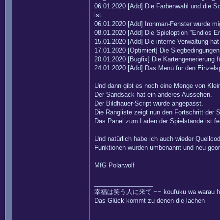
06.01.2020 [Add] Die Farbenwahl und die Sch
ist.
06.01.2020 [Add] Ironman-Fenster wurde migr
08.01.2020 [Add] Die Spieloption "Endlos 
15.01.2020 [Add] Die interne Verwaltung ha
17.01.2020 [Optimiert] Die Siegbedingungen 
20.01.2020 [Bugfix] Die Kartengenerierung 
24.01.2020 [Add] Das Menü für den Einzels
Und dann gibt es noch eine Menge von Klein
Der Sandsack hat ein anderes Aussehen.
Der Bildhauer-Script wurde angepasst.
Die Rangliste zeigt nun den Fortschritt der
Das Panel zum Laden der Spielstände ist fer
Und natürlich habe ich auch wieder Quellcod
Funktionen wurden umbenannt und neu geor
MfG Polarwolf
_________________
幸福は笑う人に来て ~~ koufuku wa warau hito
Das Glück kommt zu denen die lachen