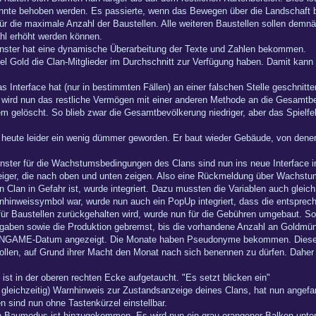
onnte behoben werden. Es passierte, wenn das Bewegen über die Landschaft be
für die maximale Anzahl der Baustellen. Alle weiteren Baustellen sollen de
hl erhöht werden können.
ter hat eine dynamische Überarbeitung der Texte und Zahlen bekommen.
iel Gold die Clan-Mitglieder im Durchschnitt zur Verfügung haben. Damit kann
as Interface hat (nur in bestimmten Fällen) an einer falschen Stelle geschnitte
, wird nun das restliche Vermögen mit einer anderen Methode an die Gesamtbe
 gelöscht. So blieb zwar die Gesamtbevölkerung niedriger, aber das Spielfe
heute leider ein wenig dümmer geworden. Er baut wieder Gebäude, von denen e
ster für die Wachstumsbedingungen des Clans sind nun ins neue Interface int
eiger, die nach oben und unten zeigen. Also eine Rückmeldung über Wachstu
Clan in Gefahr ist, wurde integriert. Dazu mussten die Variablen auch gleich
nhinweissymbol war, wurde nun auch ein PopUp integriert, dass die entspre
 für Baustellen zurückgehalten wird, wurde nun für die Gebühren umgebaut. S
sgaben sowie die Produktion gebremst, bis die vorhandene Anzahl an Goldmü
in INGAME-Datum angezeigt. Die Monate haben Pseudonyme bekommen. Diese M
llen, auf Grund ihrer Macht den Monat nach sich benennen zu dürfen. Daher la
st in der oberen rechten Ecke aufgetaucht. "Es setzt blicken ein"
 gleichzeitig) Warnhinweis zur Zustandsanzeige deines Clans, hat nun angefa
 sind nun ohne Tastenkürzel einstellbar.
den Baumodus ist hinzugekommen. Es wird nun ein grau-orangener Balken unt