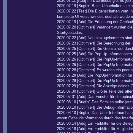
2020.07.11 [Add] Im Baumodus gibt es jetzt 
2020.07.19 [Bugfix] Beim Umschalten in ein
2020.07.22 [Test] Die Eigenschaften vom In
komplette UI verschwindet, deshalb wurde n
2020.07.19 [Add] Die Erfassung der Gebäud
2020.07.20 [Optimiert] Verändert wurden di
Startgebäudes.
2020.07.22 [Add] Neu hinzugekommen sind n
2020.07.23 [Optimiert] Die Berechnung der 
2020.07.25 [Optimiert] Die Grenze, der dur
2020.07.25 [Add] Die Pop-Up-Informationen 
2020.07.26 [Optimiert] Die PopUp-Informatio
2020.07.26 [Optimiert] Die PopUp-Informati
2020.07.28 [Optimiert] Es wurden ein paar a
2020.07.29 [Add] Die PopUp-Information für 
2020.07.29 [Optimiert] Die PopUp-Informati
2020.07.29 [Optimiert] Die Anzeige deines Gol
2020.07.30 [Optimiert] Große Teile des alten
2020.07.31 [Add] Das Fenster für die optisch
2020.08.10 [Bugfix] Das Scrollen sollte jetzt
2020.08.10 [Optimiert] Die Debug-Informati
2020.08.10 [Bugfix] Das User-Interface hat
waren Gebäudeinformation durch das Interf
2020.08.14 [Add] Ein Farbfilter für die Be
2020.08.18 [Add] Ein Farbfilter für Mitglied