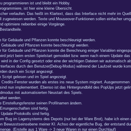
zu programmieren ist und bleibt ein Hobby.
rogrammiere, ist hier eine kleine Übersicht.
cher verlaufen. Das heißt im Klartext, dass das Interface nicht mehr im Quell
l zugewiesen werden. Texte und Mouseover-Funktionen sollen einfacher um
nd optimiere nebenbei einige Vorgänge.
 Bestandteile.
ste für Gebäude und Pflanzen konnte beschleunigt werden.
ür Gebäude und Pflanzen konnte beschleunigt werden.
er für Gebäude und Pflanzen konnte die Berechnung einiger Variablen eingesp
wird jetzt beim ersten Spielstart gemoddet bzw. wenn nach einem Update das S
rd in der Config gesetzt oder eine der wichtigen Dateien wir automatisch al
 Interfaces durch den Benutzer(Debug-Modus) während der Laufzeit wurde komp
den durch ein Script angezeigt.
Script gelesen und im Spiel angezeigt.
Credits-Fenster wurden als erstes ins neue System migriert. Ausgenommen s
nd nun implementiert. Ebenso ist das Hintergrundbild des PopUps jetzt gelin
ldmodus mit automatisierten Neustart des Spiels.
ltet werden.
e Einstellungsfenster seinen Profilnamen ändern.
Errungenschaften sind fertig.
Update-Protokolls sind fertig.
em Bug im Lagersystems des Depots (nur bei der Ware Brot), habe ich einen 
ren Bewusstseinsebene meiner KI. Achso der eigentliche Bug, der entstand du
nge. (Erstelle aus 1 Ware -> 3 neue Waren in nur einen Durchlauf)