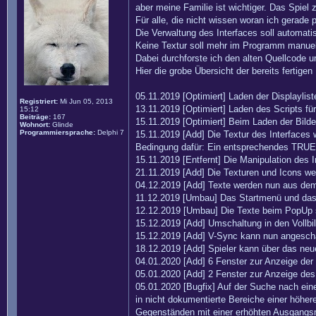
aber meine Familie ist wichtiger. Das Spiel 
Für alle, die nicht wissen woran ich gerade p
Die Verwaltung des Interfaces soll automatis
Keine Textur soll mehr im Programm manuel
Dabei durchforste ich den alten Quellcode u
Hier die grobe Übersicht der bereits fertigen
05.11.2019 [Optimiert] Laden der Displayli
Registriert:
Mi Jun 05, 2013
13.11.2019 [Optimiert] Laden des Scripts f
15:12
Beiträge:
167
15.11.2019 [Optimiert] Beim Laden der Bild
Wohnort:
Glinde
Programmiersprache:
Delphi 7
15.11.2019 [Add] Die Textur des Interfaces 
Bedingung dafür: Ein entsprechendes TRUE wi
15.11.2019 [Entfernt] Die Manipulation des
21.11.2019 [Add] Die Texturen und Icons wer
04.12.2019 [Add] Texte werden nun aus dem 
11.12.2019 [Umbau] Das Startmenü und das 
12.12.2019 [Umbau] Die Texte beim PopUp si
15.12.2019 [Add] Umschaltung in den Vollbi
15.12.2019 [Add] V-Sync kann nun angescha
18.12.2019 [Add] Spieler kann über das neu
04.01.2020 [Add] 6 Fenster zur Anzeige der 
05.01.2020 [Add] 2 Fenster zur Anzeige des 
05.01.2020 [Bugfix] Auf der Suche nach ein
in nicht dokumentierte Bereiche einer höhe
Gegenständen mit einer erhöhten Ausgangsme