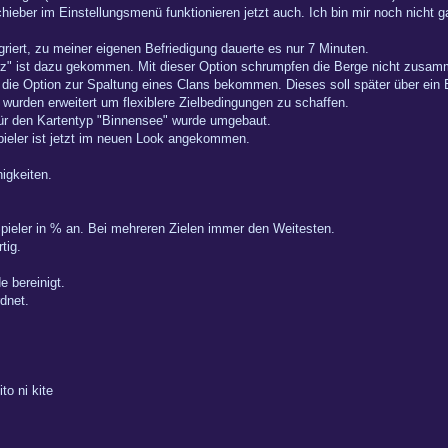
ieber im Einstellungsmenü funktionieren jetzt auch. Ich bin mir noch nicht 
iert, zu meiner eigenen Befriedigung dauerte es nur 7 Minuten.
Erz" ist dazu gekommen. Mit dieser Option schrumpfen die Berge nicht zusam
t die Option zur Spaltung eines Clans bekommen. Dieses soll später über ein
wurden erweitert um flexiblere Zielbedingungen zu schaffen.
für den Kartentyp "Binnensee" wurde umgebaut.
pieler ist jetzt im neuen Look angekommen.
igkeiten.
 Spieler in % an. Bei mehreren Zielen immer den Weitesten.
tig.
e bereinigt.
dnet.
 ni kite