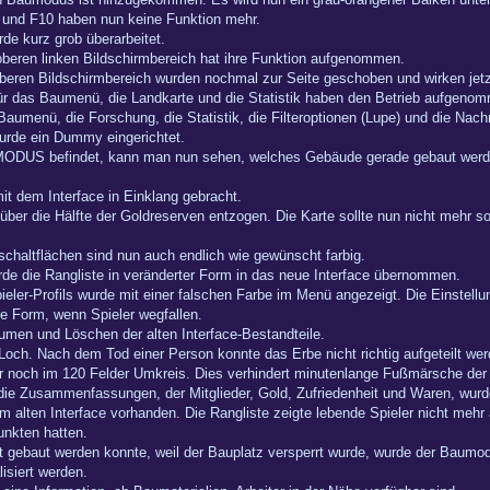
9 und F10 haben nun keine Funktion mehr.
e kurz grob überarbeitet.
beren linken Bildschirmbereich hat ihre Funktion aufgenommen.
beren Bildschirmbereich wurden nochmal zur Seite geschoben und wirken jetz
ür das Baumenü, die Landkarte und die Statistik haben den Betrieb aufgeno
Baumenü, die Forschung, die Statistik, die Filteroptionen (Lupe) und die Nac
wurde ein Dummy eingerichtet.
DUS befindet, kann man nun sehen, welches Gebäude gerade gebaut werden 
it dem Interface in Einklang gebracht.
er die Hälfte der Goldreserven entzogen. Die Karte sollte nun nicht mehr so 
schaltflächen sind nun auch endlich wie gewünscht farbig.
de die Rangliste in veränderter Form in das neue Interface übernommen.
eler-Profils wurde mit einer falschen Farbe im Menü angezeigt. Die Einstellu
re Form, wenn Spieler wegfallen.
umen und Löschen der alten Interface-Bestandteile.
n Loch. Nach dem Tod einer Person konnte das Erbe nicht richtig aufgeteilt w
ur noch im 120 Felder Umkreis. Dies verhindert minutenlange Fußmärsche der w
die Zusammenfassungen, der Mitglieder, Gold, Zufriedenheit und Waren, wur
im alten Interface vorhanden. Die Rangliste zeigte lebende Spieler nicht mehr
unkten hatten.
t gebaut werden konnte, weil der Bauplatz versperrt wurde, wurde der Baumo
isiert werden.