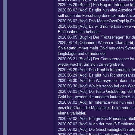
2020.05.29 [Bugfix] Ein Bug im Interface k
2020.06.02 [Add] Es gibt nun eine Anzeige 
soll durch die Forschung die maximale Anza
2020.06.02 [Add] Das MouseOverPopUp-Fens
2020.06.03 [Add] Es wird nun erfasst, wie v
Einflussbereich befindet.
2020.06.05 [Bugfix] Der "Textzerleger" für d
2020.06.14 [Optimiert] Wenn ein Clan stirbt
Spielstand immer mehr Gold aus dem System
langlebiger und ermüdender.
2020.06.21 [Bugfix] Der Computergegner ist 
wieder wächst um sich zu vergrößern.
2020.06.29 [Add] Das PopUp-Informationsfen
2020.06.29 [Add] Es gibt nun Richtungsanz
2020.06.30 [Add] Ein Warnsymbol, dass dein 
2020.06.30 [Add] Wo ich schon bei den War
2020.07.01 [Add] Der feste Goldbetrag, der
Gold hat, werden die anderen laufenden Au
2020.07.02 [Add] Im Interface wird nun e
einzelne Clans die Möglichkeit bekommen so
einmal variabler.
2020.07.02 [Add] Ein großes Pausensymbol i
2020.07.02 [Add] Auch der rote (3 Probleme
2020.07.02 [Add] Die Geschwindigkeitsstufen
2020.07.02 [Add] Eine Visualisierung für 