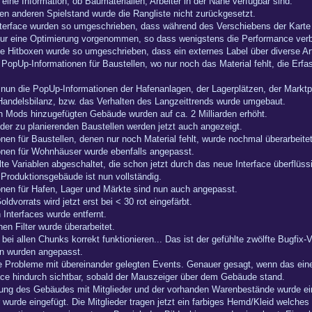
eine Information, ob Baumaterialien, Arbeiter in der Nähe verfügbar sind.
en anderen Spielstand wurde die Rangliste nicht zurückgesetzt.
terface wurden so umgeschrieben, dass während des Verschiebens der Karte d
ur eine Optimierung vorgenommen, so dass wenigstens die Performance verbes
e Hitboxen wurde so umgeschrieben, dass ein externes Label über diverse A
e PopUp-Informationen für Baustellen, wo nur noch das Material fehlt, die E
un die PopUp-Informationen der Hafenanlagen, der Lagerplätzen, der Markt
Handelsbilanz, bzw. das Verhalten des Langzeittrends wurde umgebaut.
ch Mods hinzugefügten Gebäude wurden auf ca. 2 Milliarden erhöht.
der zu planierenden Baustellen werden jetzt auch angezeigt.
nen für Baustellen, denen nur noch Material fehlt, wurde nochmal überarbeitet
onen für Wohnhäuser wurde ebenfalls angepasst.
lte Variablen abgeschaltet, die schon jetzt durch das neue Interface überflüs
Produktionsgebäude ist nun vollständig.
onen für Hafen, Lager und Märkte sind nun auch angepasst.
dvorrats wird jetzt erst bei < 30 rot eingefärbt.
 Interfaces wurde entfernt.
en Filter wurde überarbeitet.
 bei allen Chunks korrekt funktionieren... Das ist der gefühlte zwölfte Bugfix-
on wurden angepasst.
te Probleme mit übereinander gelegten Events. Genauer gesagt, wenn das ein
ace hindurch sichtbar, sobald der Mauszeiger über dem Gebäude stand.
legung des Gebäudes mit Mitglieder und der vorhanden Warenbestände wurde ei
er wurde eingefügt. Die Mitglieder tragen jetzt ein farbiges Hemd/Kleid welches