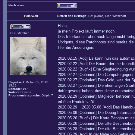
Nach oben
Polarwolf
Betreff des Beitrags:
Re: [Game] Clan-Wirtschaft
Hallo,
ja mein Projekt läuft immer noch.
DGL Member
Das Interface ist aber noch lange nicht fertig
Übrigens, diese Patchnotes sind bereits di
Hier die Änderungen:
2020.02.15 [Add] Es kann nun das automati
2020.02.22 [Add] Der Baum, der mir freund
2020.02.22 [Bugfix] Eine Siegbedingung wur
2020.02.27 [Optimiert] Die Computergegner 
2020.02.27 [Optimiert] Das Gold, was der Sp
Registriert:
Mi Jun 05, 2013
2020.02.27 [Optimiert] Die ehemaligen Sta
15:12
Beiträge:
167
dafür gesorgt haben, dass diese automatis
Wohnort:
Glinde
Programmiersprache:
Delphi 7
2020.02.29 [Optimiert] Mitglieder betreten n
erhöhte Produktivität.
2020.02.29 .. 2020.05.08 [Add] Das Handbuch
2020.05.09 [Optimiert] Die Debug-Informati
2020.05.26 [Bugfix] Die Karte Pangäa muss
2020.05.28 [Optimiert] Der alte Beschreibu
2020.05.28 [Optimiert] Der alte Beschreibun
2020.05.29 [Add] In der Nähe von Gebäuden h