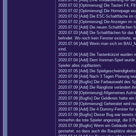
2020.07.02 [Optimierung] Die Tasten F4, F
2020.07.02 [Optimierung] Die Homepage wurd
2020.07.02 [Add] Die ESC-Schaltfläche im o
2020.07.02 [Optimierung] Die Anzeigen im o
2020.07.02 [Add] Die neuen Schaltflächen f
2020.07.03 [Add] Die Schaltflächen für das 
befindet. Wo noch kein Fenster existierte, 
2020.07.04 [Add] Wenn man sich im BAU_MO
sind.
2020.07.04 [Add] Die Tastenkürzel wurden m
2020.07.04 [Add] Dem Ironman-Spiel wurde üb
Spieler alles zupflastern.
2020.07.05 [Add] Die Spielgeschwindigkeits
2020.07.08 [Add] Nach 3 Tagen Planung wur
2020.07.08 [Bugfix] Die Farbauswahl des Spi
2020.07.09 [Add] Die Rangliste verändert ih
2020.07.09 [Optimierung] Allgemeines Aufrä
2020.07.09 [Bugfix] Der Geldkreis hatte ei
2020.07.09 [Optimierung] Geheiratet wird n
2020.07.09 [Add] Die 4 Dummy-Fenster für 
2020.07.09 [Bugfix] Dieser Bug war bereits 
immerhin die tote Spieler angezeigt, die 0 P
2020.07.09 [Bugfix] Wenn ein Gebäude nich
gestartet, so dass auch die Bauplätze aktual