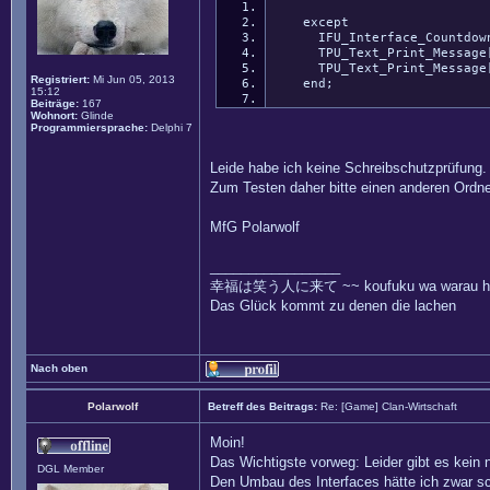
except
IFU_Interface_Countdown
TPU_Text_Print_Message[6]
TPU_Text_Print_Message[7]
Registriert:
Mi Jun 05, 2013
end;
15:12
Beiträge:
167
Wohnort:
Glinde
Programmiersprache:
Delphi 7
Leide habe ich keine Schreibschutzprüfung.
Zum Testen daher bitte einen anderen Ordn
MfG Polarwolf
_________________
幸福は笑う人に来て ~~ koufuku wa warau hito
Das Glück kommt zu denen die lachen
Nach oben
Polarwolf
Betreff des Beitrags:
Re: [Game] Clan-Wirtschaft
Moin!
Das Wichtigste vorweg: Leider gibt es kein
DGL Member
Den Umbau des Interfaces hätte ich zwar sc