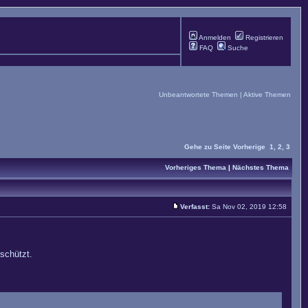
Anmelden
Registrieren
FAQ
Suche
Unbeantwortete Themen
|
Aktive Themen
Gehe zu Seite
Vorherige
1
,
2
,
3
Vorheriges Thema
|
Nächstes Thema
Verfasst:
Sa Nov 02, 2019 12:58
eschützt.