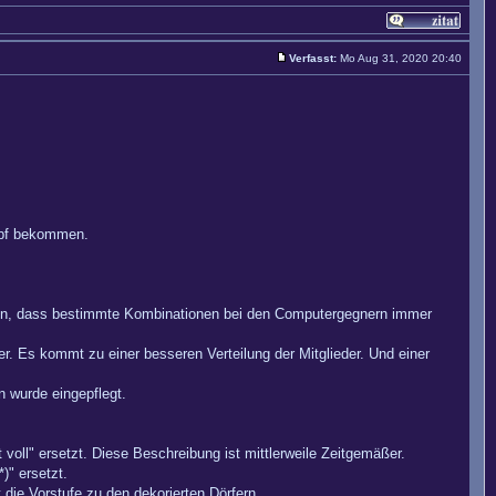
Verfasst:
Mo Aug 31, 2020 20:40
mpf bekommen.
chen, dass bestimmte Kombinationen bei den Computergegnern immer
ger. Es kommt zu einer besseren Verteilung der Mitglieder. Und einer
n wurde eingepflegt.
oll" ersetzt. Diese Beschreibung ist mittlerweile Zeitgemäßer.
)" ersetzt.
die Vorstufe zu den dekorierten Dörfern.