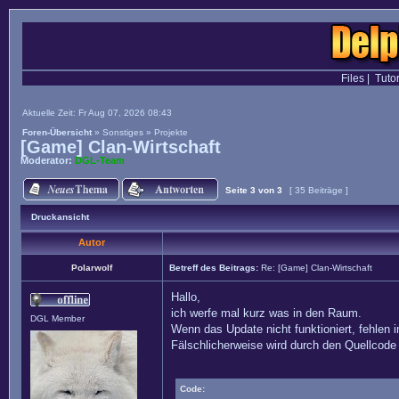
Files
|
Tutor
Aktuelle Zeit: Fr Aug 07, 2026 08:43
Foren-Übersicht
»
Sonstiges
»
Projekte
[Game] Clan-Wirtschaft
Moderator:
DGL-Team
Seite
3
von
3
[ 35 Beiträge ]
Druckansicht
Autor
Polarwolf
Betreff des Beitrags:
Re: [Game] Clan-Wirtschaft
Hallo,
ich werfe mal kurz was in den Raum.
DGL Member
Wenn das Update nicht funktioniert, fehlen i
Fälschlicherweise wird durch den Quellcode 
Code: