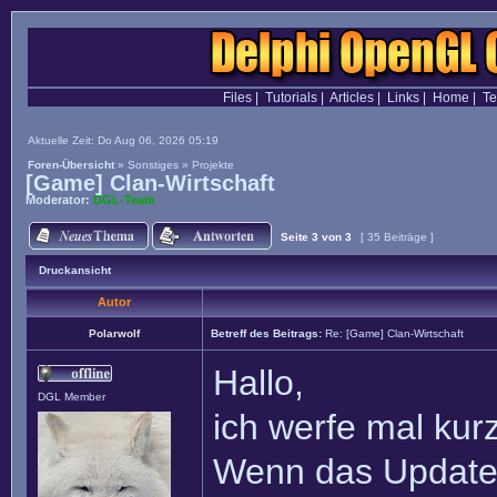
Files
|
Tutorials
|
Articles
|
Links
|
Home
|
T
Aktuelle Zeit: Do Aug 06, 2026 05:19
Foren-Übersicht
»
Sonstiges
»
Projekte
[Game] Clan-Wirtschaft
Moderator:
DGL-Team
Seite
3
von
3
[ 35 Beiträge ]
Druckansicht
Autor
Polarwolf
Betreff des Beitrags:
Re: [Game] Clan-Wirtschaft
Hallo,
DGL Member
ich werfe mal kur
Wenn das Update n