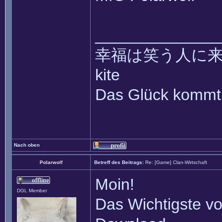
______________
幸福は笑う人に来て ~~ 
kite
Das Glück kommt 
Nach oben
Polarwolf
Betreff des Beitrags:
Re: [Game] Clan-Wirtschaft
Moin!
DGL Member
Das Wichtigste vo