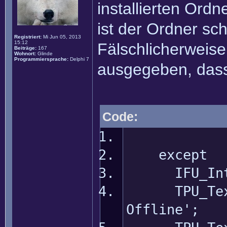
installierten Ordn
ist der Ordner sc
Registriert:
Mi Jun 05, 2013
15:12
Fälschlicherweise
Beiträge:
167
Wohnort:
Glinde
Programmiersprache:
Delphi 7
ausgegeben, dass d
Code:
except
IFU_Interf
TPU_Text_P
Offline';