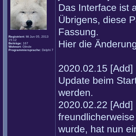
Das Interface ist 
Übrigens, diese P
Fassung.
Registriert:
Mi Jun 05, 2013
15:12
Hier die Änderun
Beiträge:
167
Wohnort:
Glinde
Programmiersprache:
Delphi 7
2020.02.15 [Add]
Update beim Start
werden.
2020.02.22 [Add]
freundlicherweise
wurde, hat nun 