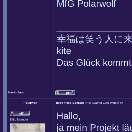
MfG Polarwolf
______________
幸福は笑う人に来て ~~ 
kite
Das Glück kommt 
Nach oben
Polarwolf
Betreff des Beitrags:
Re: [Game] Clan-Wirtschaft
Hallo,
DGL Member
ja mein Projekt l