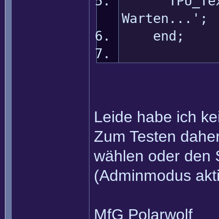
TPU_Text_P
Warten...';
end;
Leide habe ich ke
Zum Testen daher
wählen oder den 
(Adminmodus akti
MfG Polarwolf