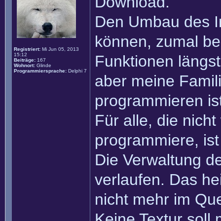
Download.
Den Umbau des Int
können, zumal ber
Registriert:
Mi Jun 05, 2013
15:12
Funktionen längst
Beiträge:
167
Wohnort:
Glinde
Programmiersprache:
Delphi 7
aber meine Familie
programmieren ist
Für alle, die nich
programmiere, ist 
Die Verwaltung de
verlaufen. Das hei
nicht mehr im Quel
Keine Textur sol