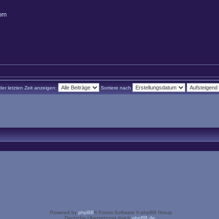
com
der letzten Zeit anzeigen:
Sortiere nach
Powered by
phpBB
® Forum Software © phpBB Group
Deutsche Übersetzung durch
phpBB.de