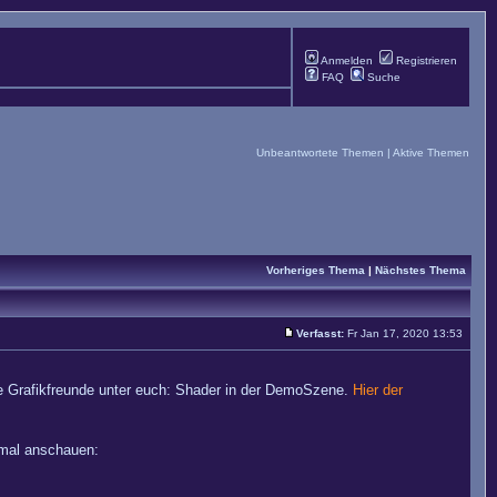
Anmelden
Registrieren
FAQ
Suche
Unbeantwortete Themen
|
Aktive Themen
Vorheriges Thema
|
Nächstes Thema
Verfasst:
Fr Jan 17, 2020 13:53
 die Grafikfreunde unter euch: Shader in der DemoSzene.
Hier der
inmal anschauen: