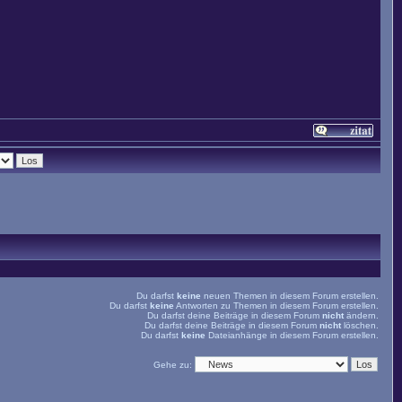
Du darfst
keine
neuen Themen in diesem Forum erstellen.
Du darfst
keine
Antworten zu Themen in diesem Forum erstellen.
Du darfst deine Beiträge in diesem Forum
nicht
ändern.
Du darfst deine Beiträge in diesem Forum
nicht
löschen.
Du darfst
keine
Dateianhänge in diesem Forum erstellen.
Gehe zu: