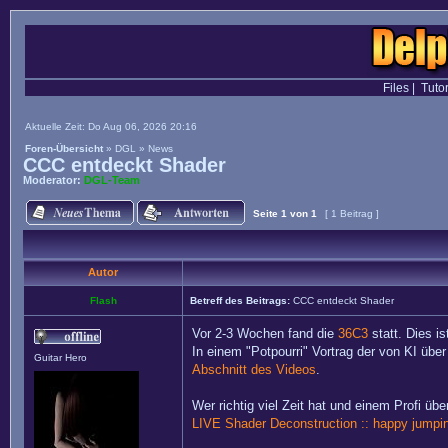
Files
|
Tutor
Aktuelle Zeit: Do Aug 06, 2026 20:16
Foren-Übersicht
»
DGL
»
News
CCC entdeckt Shader
Moderator:
DGL-Team
Seite
1
von
1
[ 1 Beitrag ]
Autor
Flash
Betreff des Beitrags:
CCC entdeckt Shader
Vor 2-3 Wochen fand die
36C3
statt. Dies i
In einem "Potpourri" Vortrag der von KI übe
Guitar Hero
Abschnitt des Videos
.
Wer richtig viel Zeit hat und einem Profi ü
LIVE Shader Deconstruction :: happy jumpin