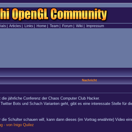
ials
|
Articles
|
Links
|
Home
|
Team
|
Forum
|
Wiki
|
Impressum
Nachricht
st die jährliche Conferenz der Chaos Computer Club Hacker.
r Twitter Bots und Schach Varianten geht, gibt es eine interessate Stelle für
ber die Schulter schauen will, kann dann dieses (im Vortrag erwähnte) Video e
g - von Inigo Quilez