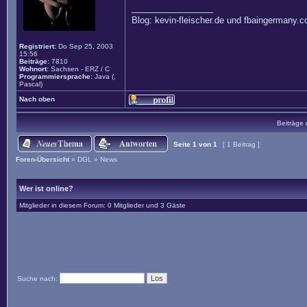
_________________
Blog: kevin-fleischer.de und fbaingermany.
Registriert:
Do Sep 25, 2003
15:56
Beiträge:
7810
Wohnort:
Sachsen - ERZ / C
Programmiersprache:
Java (,
Pascal)
Nach oben
Beiträge 
Seite
1
von
1
[ 1 Beitrag ]
Foren-Übersicht
»
DGL
»
News
Wer ist online?
Mitglieder in diesem Forum: 0 Mitglieder und 3 Gäste
Suche nach: