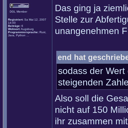
Das ging ja zieml
DGL Member
Stelle zur Abfert
Registriert:
Sa Mai 12, 2007
14:00
Beiträge:
6
unangenehmen Fr
Wohnort:
Augsburg
Programmiersprache:
Rust,
Java, Python …
end hat geschrieb
sodass der Wert 
steigenden Zahlen
Also soll die Ge
nicht auf 150 Mil
ihr zusammen mit