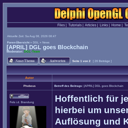
Files
|
Tutorials
|
Articles
|
Links
|
Home
|
T
Aktuelle Zeit: Sa Aug 08, 2026 08:47
Foren-Übersicht
»
DGL
»
News
[APRIL] DGL goes Blockchain
Moderator:
DGL-Team
Seite
1
von
2
[ 26 Beiträge ]
Autor
Phobeus
Betreff des Beitrags:
[APRIL] DGL goes Blockchain
Hoffentlich für j
Fels i.d. Brandung
hierbei um unser
Auflösung und 