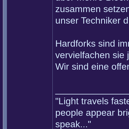
zusammen setzen k
unser Techniker d
Hardforks sind i
vervielfachen sie 
Wir sind eine of
______________
"Light travels fas
people appear bri
speak..."