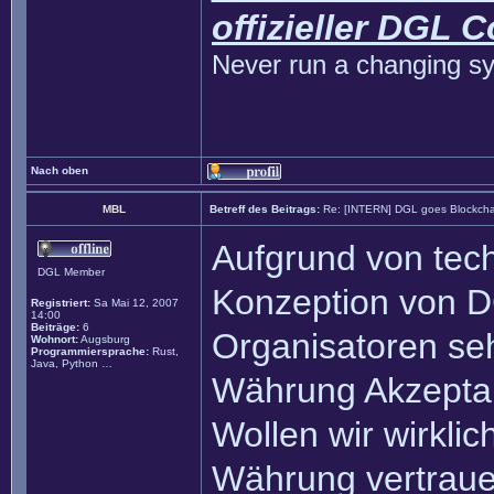
offizieller DGL 
Never run a changing sy
Nach oben
MBL
Betreff des Beitrags:
Re: [INTERN] DGL goes Blockcha
Aufgrund von tech
DGL Member
Konzeption von DG
Registriert:
Sa Mai 12, 2007
14:00
Beiträge:
6
Organisatoren seh
Wohnort:
Augsburg
Programmiersprache:
Rust,
Java, Python …
Währung Akzeptan
Wollen wir wirklic
Währung vertrauen