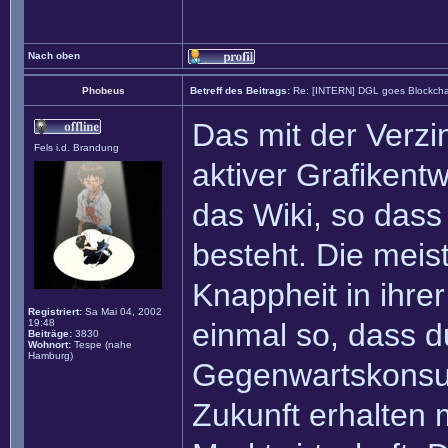
Nach oben
Phobeus
Betreff des Beitrags:
Re: [INTERN] DGL goes Blockcha
Das mit der Verzin
Fels i.d. Brandung
aktiver Grafikentw
das Wiki, so dass 
besteht. Die meis
Knappheit in ihrer
Registriert:
Sa Mai 04, 2002
19:48
einmal so, dass d
Beiträge:
3830
Wohnort:
Tespe (nahe
Hamburg)
Gegenwartskonsu
Zukunft erhalten 