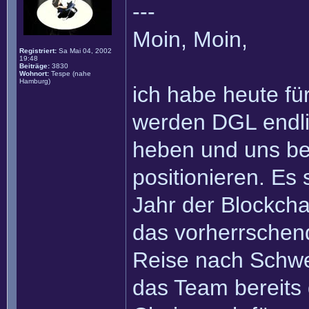
---
Moin, Moin,
Registriert:
Sa Mai 04, 2002
19:48
Beiträge:
3830
Wohnort:
Tespe (nahe
Hamburg)
ich habe heute fü
werden DGL endli
heben und uns bere
positionieren. Es
Jahr der Blockcha
das vorherrschen
Reise nach Schwe
das Team bereits 