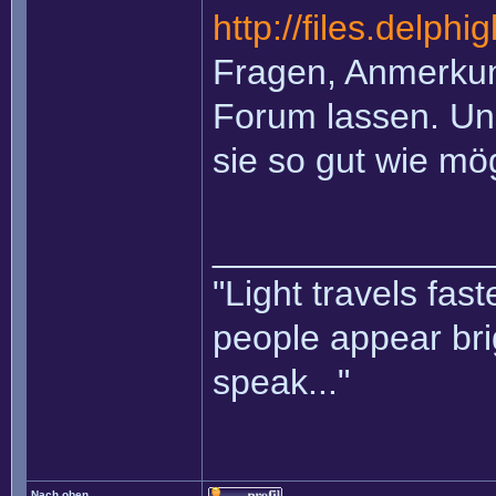
http://files.delph
Fragen, Anmerkung
Forum lassen. Un
sie so gut wie mö
______________
"Light travels fas
people appear bri
speak..."
Nach oben