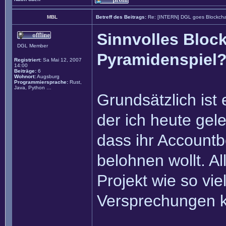
MBL
Betreff des Beitrags:
Re: [INTERN] DGL goes Blockcha
Sinnvolles Block
DGL Member
Pyramidenspiel
Registriert:
Sa Mai 12, 2007
14:00
Beiträge:
6
Wohnort:
Augsburg
Programmiersprache:
Rust,
Java, Python …
Grundsätzlich ist 
der ich heute gel
dass ihr Accountb
belohnen wollt. Al
Projekt wie so vie
Versprechungen ko