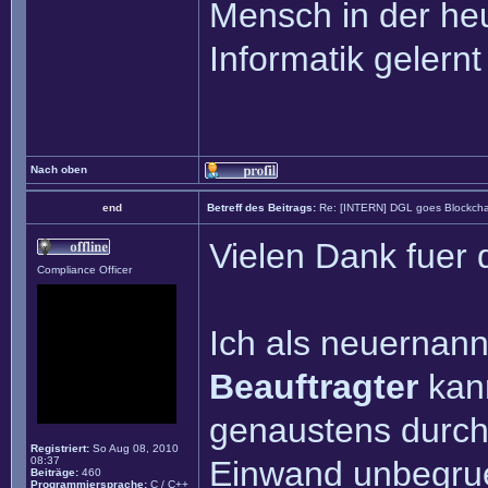
Mensch in der heu
Informatik gelernt
Nach oben
end
Betreff des Beitrags:
Re: [INTERN] DGL goes Blockcha
Vielen Dank fuer 
Compliance Officer
Ich als neuernan
Beauftragter
kann
genaustens durch
Registriert:
So Aug 08, 2010
08:37
Einwand unbegruen
Beiträge:
460
Programmiersprache:
C / C++