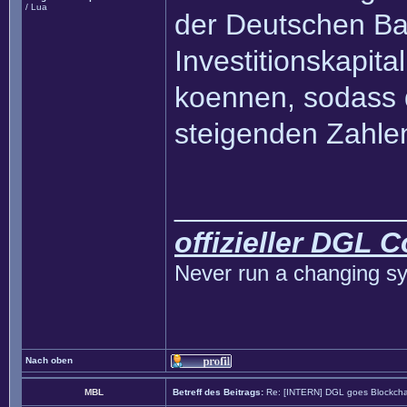
/ Lua
der Deutschen B
Investitionskapita
koennen, sodass 
steigenden Zahlen
______________
offizieller DGL 
Never run a changing sy
Nach oben
MBL
Betreff des Beitrags:
Re: [INTERN] DGL goes Blockcha