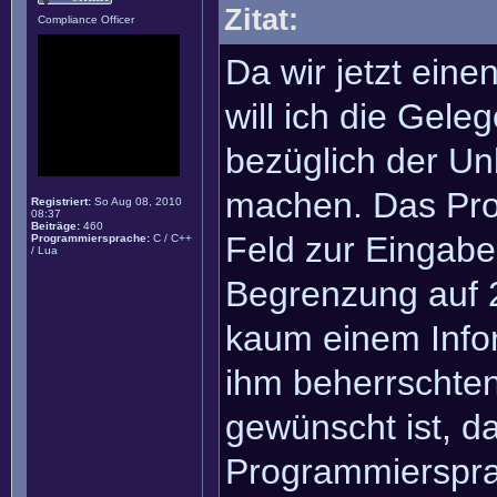
Zitat:
Compliance Officer
Da wir jetzt ein
will ich die Gel
bezüglich der Un
machen. Das Pro
Registriert:
So Aug 08, 2010
08:37
Beiträge:
460
Feld zur Eingab
Programmiersprache:
C / C++
/ Lua
Begrenzung auf 2
kaum einem Infor
ihm beherrschte
gewünscht ist, da
Programmiersprac