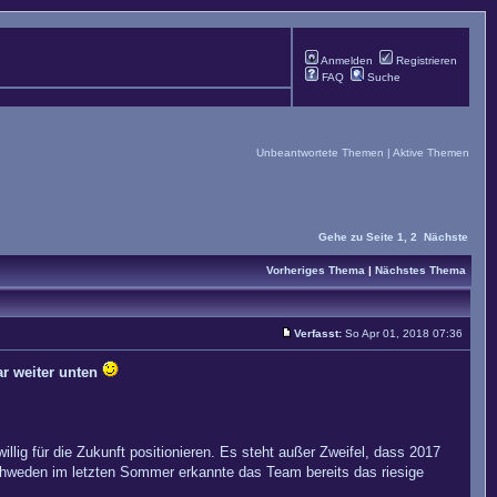
Anmelden
Registrieren
FAQ
Suche
Unbeantwortete Themen
|
Aktive Themen
Gehe zu Seite
1
,
2
Nächste
Vorheriges Thema
|
Nächstes Thema
Verfasst:
So Apr 01, 2018 07:36
ar weiter unten
lig für die Zukunft positionieren. Es steht außer Zweifel, dass 2017
hweden im letzten Sommer erkannte das Team bereits das riesige