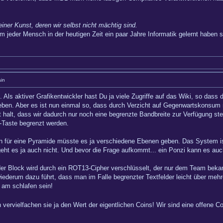
einer Kunst, deren wir selbst nicht mächtig sind.
m jeder Mensch in der heutigen Zeit ein paar Jahre Informatik gelernt haben so
in
n. Als aktiver Grafikentwickler hast Du ja viele Zugriffe auf das Wiki, so dass
erleben. Aber es ist nun einmal so, dass durch Verzicht auf Gegenwartskonsu
st halt, dass wir dadurch nur noch eine begrenzte Bandbreite zur Verfügung st
5-Taste begrenzt werden.
 für eine Pyramide müsste es ja verschiedene Ebenen geben. Das System ist al
ht es ja auch nicht. Und bevor die Frage aufkommt... ein Ponzi kann es auch 
der Block wird durch ein ROT13-Cipher verschlüsselt, der nur dem Team bekann
ederum dazu führt, dass man im Falle begrenzter Textfelder leicht über mehr
 am schlafen sein!
vervielfachen sie ja den Wert der eigentlichen Coins! Wir sind eine offene 