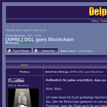
Files
|
Tutor
Aktuelle Zeit: Fr Aug 07, 2026 22:21
Foren-Übersicht
»
DGL
»
News
[APRIL] DGL goes Blockchain
Moderator:
DGL-Team
Seite
1
von
2
[ 26 Beiträge ]
Autor
Phobeus
Betreff des Beitrags:
[APRIL] DGL goes Blockchain
Hoffentlich für jeden ersichtlich, dass 
---
Fels i.d. Brandung
Moin, Moin,
ich habe heute für Euch großartige Nachrich
das Jahr der Blockchain gewesen ist und a
Potenzial, dass die Chain auch für uns hab