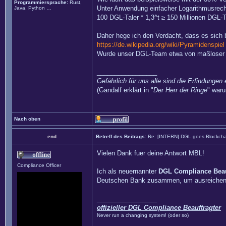
Programmiersprache:
Rust,
Unter Anwendung einfacher Logarithmusrech
Java, Python …
100 DGL-Taler * 1,3^t ≥ 150 Millionen DGL-T
Daher hege ich den Verdacht, dass es sich b
https://de.wikipedia.org/wiki/Pyramidenspiel
Wurde unser DGL-Team etwa von maßloser G
_________________
Gefährlich für uns alle sind die Erfindungen 
(Gandalf erklärt in "
Der Herr der Ringe
" waru
Nach oben
end
Betreff des Beitrags:
Re: [INTERN] DGL goes Blockcha
Vielen Dank fuer deine Antwort MBL!
Compliance Officer
Ich als neuernannter
DGL Compliance Beau
Deutschen Bank zusammen, um ausreichend In
_________________
offizieller DGL Compliance Beauftragter
Never run a changing system! (oder so)