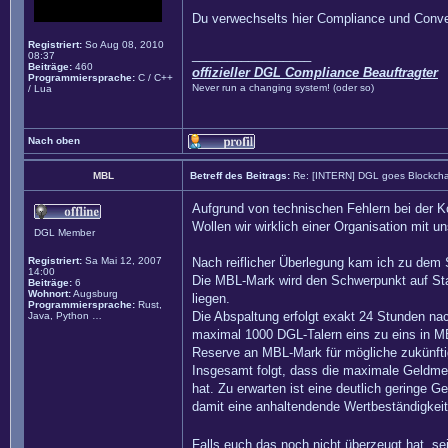
Du verwechselts hier Compliance und Conven
Registriert:
So Aug 08, 2010
_________________
08:37
Beiträge:
460
offizieller DGL Compliance Beauftragter
Programmiersprache:
C / C++
Never run a changing system! (oder so)
/ Lua
Nach oben
MBL
Betreff des Beitrags:
Re: [INTERN] DGL goes Blockcha
Aufgrund von technischen Fehlern bei der K
Wollen wir wirklich einer Organisation mit 
DGL Member
Registriert:
Sa Mai 12, 2007
Nach reiflicher Überlegung kam ich zu dem 
14:00
Die MBL-Mark wird den Schwerpunkt auf Stab
Beiträge:
6
Wohnort:
Augsburg
liegen.
Programmiersprache:
Rust,
Die Abspaltung erfolgt exakt 24 Stunden na
Java, Python …
maximal 1000 DGL-Talern eins zu eins in M
Reserve an MBL-Mark für mögliche zukünft
Insgesamt folgt, dass die maximale Geldme
hat. Zu erwarten ist eine deutlich geringe 
damit eine anhaltendende Wertbeständigkeit 
Falls euch das noch nicht überzeugt hat, s