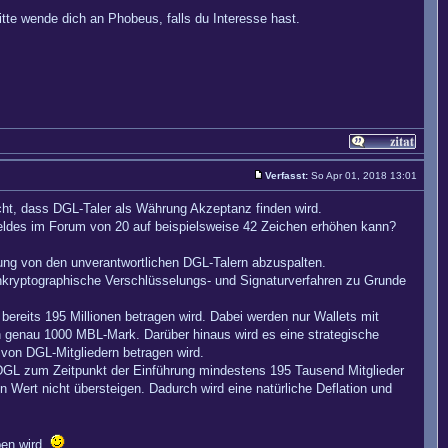
te wende dich an Phobeus, falls du Interesse hast.
Verfasst:
So Apr 01, 2018 13:01
cht, dass DGL-Taler als Währung Akzeptanz finden wird.
tfeldes im Forum von 20 auf beispielsweise 42 Zeichen erhöhen kann?
rung von den unverantwortlichen DGL-Talern abzuspalten.
nkryptographische Verschlüsselungs- und Signaturverfahren zu Grunde
ereits 195 Millionen betragen wird. Dabei werden nur Wallets mit
 genau 1000 MBL-Mark. Darüber hinaus wird es eine strategische
on DGL-Mitgliedern betragen wird.
DGL zum Zeitpunkt der Einführung mindestens 195 Tausend Mitglieder
 Wert nicht übersteigen. Dadurch wird eine natürliche Deflation und
ben wird.