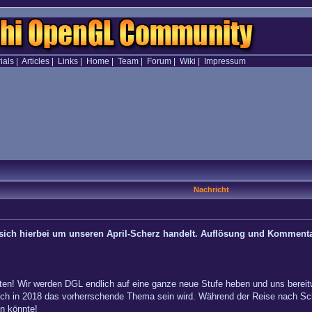
ials
|
Articles
|
Links
|
Home
|
Team
|
Forum
|
Wiki
|
Impressum
Nachricht
es sich hierbei um unseren April-Scherz handelt. Auflösung und Komment
ten! Wir werden DGL endlich auf eine ganze neue Stufe heben und uns bereitwil
uch in 2018 das vorherrschende Thema sein wird. Während der Reise nach Sc
en könnte!