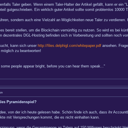
enfalls Taler geben. Wenn einem Taler-Halter der Artikel gefällt, kann er ein 
eil gutgeschrieben. Ein wirklich guter Artikel sollte somit problemlos 10000 
nführen, sondern auch eine Vielzahl an Möglichkeiten neue Taler zu verdienen.
es bereit stellen, um die Blockchain vernünftig zu nutzen. So wird es bei kün
n dezentrales DGL-Hosting befinden sich in Vorbereitung und sollten noch vor 
sucht, kann sich unser
http://files.delphigl.com/whitepaper.pdf
ansehen. Fragen
 möglich zu beantworten!
hy some people appear bright, before you can hear them speak..."
in
ales Pyramidenspiel?
Idee, von der ich heute gelesen habe. Schön finde ich auch, dass ihr Accountb
ekte mit Versprechungen kommt, die es nicht einhalten kann.
erzinsung, wenn die Gesamtmenge an Talern auf 150 Millionen beschränkt blei