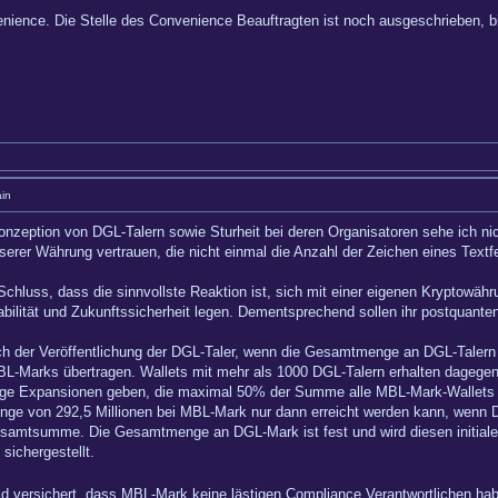
ience. Die Stelle des Convenience Beauftragten ist noch ausgeschrieben, bit
in
onzeption von DGL-Talern sowie Sturheit bei deren Organisatoren sehe ich ni
unserer Währung vertrauen, die nicht einmal die Anzahl der Zeichen eines Tex
Schluss, dass die sinnvollste Reaktion ist, sich mit einer eigenen Kryptowäh
ilität und Zukunftssicherheit legen. Dementsprechend sollen ihr postquante
ch der Veröffentlichung der DGL-Taler, wenn die Gesamtmenge an DGL-Talern b
BL-Marks übertragen. Wallets mit mehr als 1000 DGL-Talern erhalten dagegen
ige Expansionen geben, die maximal 50% der Summe alle MBL-Mark-Wallets v
nge von 292,5 Millionen bei MBL-Mark nur dann erreicht werden kann, wenn 
Gesamtsumme. Die Gesamtmenge an DGL-Mark ist fest und wird diesen initialen
sichergestellt.
eid versichert, dass MBL-Mark keine lästigen Compliance Verantwortlichen ha