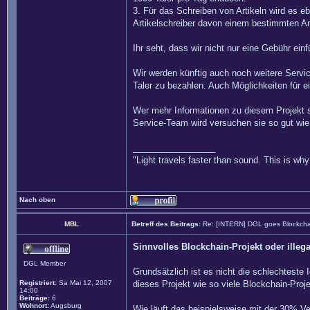
3. Für das Schreiben von Artikeln wird es eb
Artikelschreiber davon einem bestimmten Ant
Ihr seht, dass wir nicht nur eine Gebühr ei
Wir werden künftig auch noch weitere Servic
Taler zu bezahlen. Auch Möglichkeiten für ei
Wer mehr Informationen zu diesem Projekt 
Service-Team wird versuchen sie so gut wie
_________________
"Light travels faster than sound. This is w
Nach oben
MBL
Betreff des Beitrags:
Re: [INTERN] DGL goes Blockcha
Sinnvolles Blockchain-Projekt oder illeg
DGL Member
Grundsätzlich ist es nicht die schlechteste 
Registriert:
Sa Mai 12, 2007
dieses Projekt wie so viele Blockchain-Proj
14:00
Beiträge:
6
Wohnort:
Augsburg
Wie läuft das beispielsweise mit der 30% V