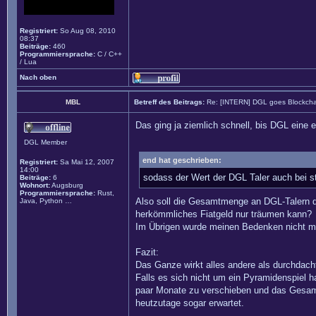
Registriert:
So Aug 08, 2010
08:37
Beiträge:
460
Programmiersprache:
C / C++
/ Lua
Nach oben
MBL
Betreff des Beitrags:
Re: [INTERN] DGL goes Blockcha
Das ging ja ziemlich schnell, bis DGL eine
DGL Member
end hat geschrieben:
Registriert:
Sa Mai 12, 2007
14:00
sodass der Wert der DGL Taler auch bei st
Beiträge:
6
Wohnort:
Augsburg
Programmiersprache:
Rust,
Also soll die Gesamtmenge an DGL-Talern do
Java, Python …
herkömmliches Fiatgeld nur träumen kann?
Im Übrigen wurde meinen Bedenken nicht mit
Fazit:
Das Ganze wirkt alles andere als durchdach
Falls es sich nicht um ein Pyramidenspiel h
paar Monate zu verschieben und das Gesamt
heutzutage sogar erwartet.