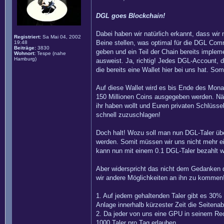
DGL goes Blockchain!
Dabei haben wir natürlich erkannt, dass wir
Registriert:
Sa Mai 04, 2002
Beine stellen, was optimal für die DGL Com
19:48
Beiträge:
3830
geben und ein Teil der Chain bereits impleme
Wohnort:
Tespe (nahe
Hamburg)
ausweist. Ja, richtig! Jedes DGL-Account, 
die bereits eine Wallet hier bei uns hat. So
Auf diese Wallet wird es bis Ende des Mon
150 Millionen Coins ausgegeben werden. Näh
ihr haben wollt und Euren privaten Schlüsse
schnell zuzuschlagen!
Doch halt! Wozu soll man nun DGL-Taler über
werden. Somit müssen wir uns nicht mehr ei
kann nun mit einem 0.1 DGL-Taler bezahlt w
Aber widerspricht das nicht dem Gedanken d
wir andere Möglichkeiten an ihn zu kommen
1. Auf jedem gehaltenden Taler gibt es 30% V
Anlage innerhalb kürzester Zeit die Seitena
2. Da jeder von uns eine GPU in seinem Rech
1000 Taler pro Tag erlauben.