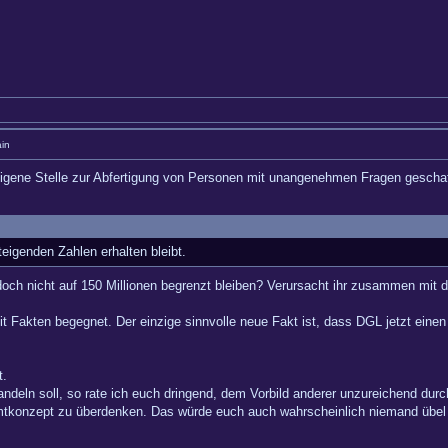
in
 eigene Stelle zur Abfertigung von Personen mit unangenehmen Fragen geschaf
eigenden Zahlen erhalten bleibt.
ch nicht auf 150 Millionen begrenzt bleiben? Verursacht ihr zusammen mit de
 Fakten begegnet. Der einzige sinnvolle neue Fakt ist, dass DGL jetzt einen
t.
andeln soll, so rate ich euch dringend, dem Vorbild anderer unzureichend dur
konzept zu überdenken. Das würde euch auch wahrscheinlich niemand übel 