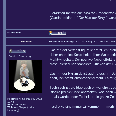
_________________
Gefährlich für uns alle sind die Erfindungen 
(Gandalf erklärt in "
Der Herr der Ringe
" waru
Nach oben
Phobeus
Betreff des Beitrags:
Re: [INTERN] DGL goes Blockcha
Das mit der Verzinsung ist leicht zu erkläre
daher eher eine Knappheit in ihrer Wallet 
Fels i.d. Brandung
Marktwirtschaft. Der positive Nebeneffekt i
diese leicht durch ständiges Drücken der F
Das mit der Pyramide ist auch Blödsinn. Den
spart, bekommt entsprechend mehr. Fairer ge
Technisch ist die Idee auch einwandfrei. Je
Blöcke pro Sekunde abarbeiten, was dann wi
so als würde unser Techniker die ganze Zeit
Registriert:
Sa Mai 04, 2002
19:48
Beiträge:
3830
Hardforks sind immer willkommen. Immerhin 
Wohnort:
Tespe (nahe
Hamburg)
_________________