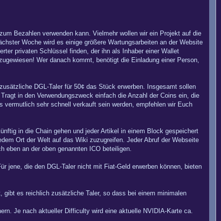
h zum Bezahlen verwenden kann. Vielmehr wollen wir ein Projekt auf die
nächster Woche wird es einige größere Wartungsarbeiten an der Website
rter privaten Schlüssel finden, der ihn als Inhaber einer Wallet
t zugewiesen! Wer danach kommt, benötigt die Einladung einer Person,
usätzliche DGL-Taler für 50¢ das Stück erwerben. Insgesamt sollen
Tragt in den Verwendungszweck einfach die Anzahl der Coins ein, die
s vermutlich sehr schnell verkauft sein werden, empfehlen wir Euch
nftig in die Chain gehen und jeder Artikel in einem Block gespeichert
edem Ort der Welt auf das Wiki zuzugreifen. Jeder Abruf der Webseite
ch eben an der oben genannten ICO beteiligen.
 jene, die den DGL-Taler nicht mit Fiat-Geld erwerben können, bieten
, gibt es reichlich zusätzliche Taler, so dass bei einem minimalen
n. Je nach aktueller Difficulty wird eine aktuelle NVIDIA-Karte ca.