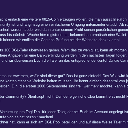
 nicht einfach eine weitere 0815-Coin erzeugen wollen, die man ausschließlic
munity ist und langfristig einen einfacheren Umgang miteinander erlaubt. Ab 
ntiert werden. Jeder wird dann unter seinem Profil seinen persönlichen generie
dass bis nächste Woche hier registriert ist, bekommt automatisch eine Walle
mit können wir endlich die Captcha-Prüfung bei der Webseite deaktivieren!
ats 100 DGL-Taler überwiesen geben. Wem das zu wenig ist, kann ab morgen z
ere Angaben für eine Bankverbindung werden in den nächsten Tagen folgen. 
l und wir überweisen Euch die Taler an das entsprechende Konto! Da die Coin
haupt erwerben, wofür sind diese gut? Das ist ganz einfach! Das Wiki wird kü
ne kostenintensive Website halten müssen. Ihr könnt einfach dezentral von j
erden. D.h. die ersten 1000 Seitenabrufe sind frei, wer mehr möchte, kann si
er Community? Überhaupt nicht! Den der eigenliche Clou kommt erst noch! Für
!
erzinsung pro Tag! D.h. für jeden Taler, der bei Euch im Account angelegt ist
brufe von selbst bezahlt machen!
ner hat, kann er sich am DGL Pool beteiligen und auf diese Weise Taler miner