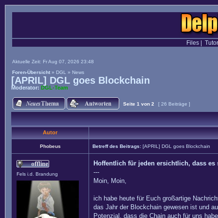
Files
|
Tutor
Aktuelle Zeit: Fr Aug 07, 2026 23:48
Foren-Übersicht
»
DGL
»
News
[APRIL] DGL goes Blockchain
Moderator:
DGL-Team
Seite
1
von
2
[ 26 Beiträge ]
Autor
Phobeus
Betreff des Beitrags:
[APRIL] DGL goes Blockchain
Hoffentlich für jeden ersichtlich, dass 
---
Fels i.d. Brandung
Moin, Moin,
ich habe heute für Euch großartige Nachrich
das Jahr der Blockchain gewesen ist und a
Potenzial, dass die Chain auch für uns hab