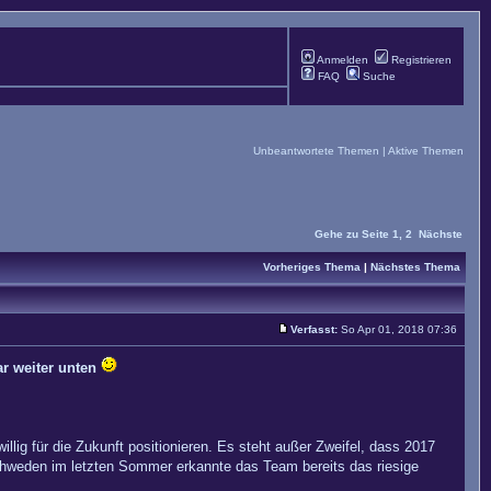
Anmelden
Registrieren
FAQ
Suche
Unbeantwortete Themen
|
Aktive Themen
Gehe zu Seite
1
,
2
Nächste
Vorheriges Thema
|
Nächstes Thema
Verfasst:
So Apr 01, 2018 07:36
ar weiter unten
lig für die Zukunft positionieren. Es steht außer Zweifel, dass 2017
hweden im letzten Sommer erkannte das Team bereits das riesige