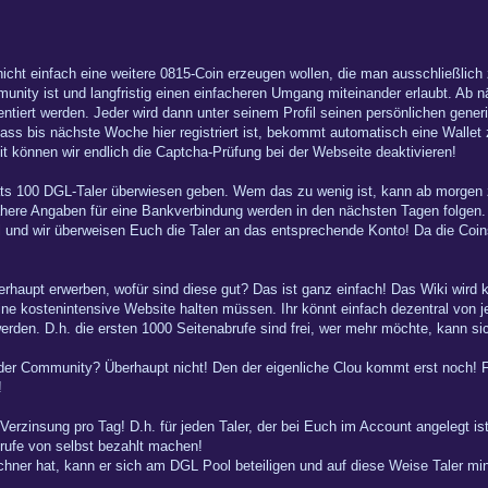
 nicht einfach eine weitere 0815-Coin erzeugen wollen, die man ausschließlic
munity ist und langfristig einen einfacheren Umgang miteinander erlaubt. Ab 
ntiert werden. Jeder wird dann unter seinem Profil seinen persönlichen generie
dass bis nächste Woche hier registriert ist, bekommt automatisch eine Walle
mit können wir endlich die Captcha-Prüfung bei der Webseite deaktivieren!
ats 100 DGL-Taler überwiesen geben. Wem das zu wenig ist, kann ab morgen z
ere Angaben für eine Bankverbindung werden in den nächsten Tagen folgen. 
l und wir überweisen Euch die Taler an das entsprechende Konto! Da die Coin
haupt erwerben, wofür sind diese gut? Das ist ganz einfach! Das Wiki wird kü
ne kostenintensive Website halten müssen. Ihr könnt einfach dezentral von j
erden. D.h. die ersten 1000 Seitenabrufe sind frei, wer mehr möchte, kann si
er Community? Überhaupt nicht! Den der eigenliche Clou kommt erst noch! Für
!
erzinsung pro Tag! D.h. für jeden Taler, der bei Euch im Account angelegt ist
brufe von selbst bezahlt machen!
ner hat, kann er sich am DGL Pool beteiligen und auf diese Weise Taler miner