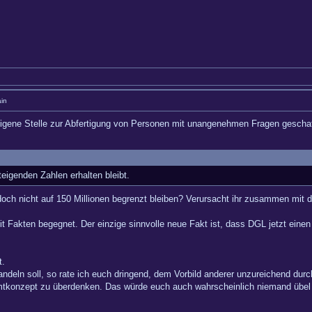
in
 eigene Stelle zur Abfertigung von Personen mit unangenehmen Fragen geschaf
eigenden Zahlen erhalten bleibt.
ch nicht auf 150 Millionen begrenzt bleiben? Verursacht ihr zusammen mit de
 Fakten begegnet. Der einzige sinnvolle neue Fakt ist, dass DGL jetzt einen
t.
andeln soll, so rate ich euch dringend, dem Vorbild anderer unzureichend dur
konzept zu überdenken. Das würde euch auch wahrscheinlich niemand übel 