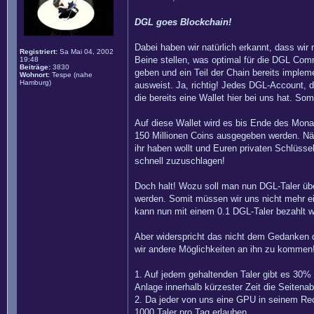
DGL goes Blockchain!
Dabei haben wir natürlich erkannt, dass wir
Registriert:
Sa Mai 04, 2002
Beine stellen, was optimal für die DGL Com
19:48
Beiträge:
3830
geben und ein Teil der Chain bereits impleme
Wohnort:
Tespe (nahe
Hamburg)
ausweist. Ja, richtig! Jedes DGL-Account, 
die bereits eine Wallet hier bei uns hat. So
Auf diese Wallet wird es bis Ende des Mon
150 Millionen Coins ausgegeben werden. Näh
ihr haben wollt und Euren privaten Schlüsse
schnell zuzuschlagen!
Doch halt! Wozu soll man nun DGL-Taler über
werden. Somit müssen wir uns nicht mehr ei
kann nun mit einem 0.1 DGL-Taler bezahlt w
Aber widerspricht das nicht dem Gedanken d
wir andere Möglichkeiten an ihn zu kommen
1. Auf jedem gehaltenden Taler gibt es 30% V
Anlage innerhalb kürzester Zeit die Seitena
2. Da jeder von uns eine GPU in seinem Rech
1000 Taler pro Tag erlauben.