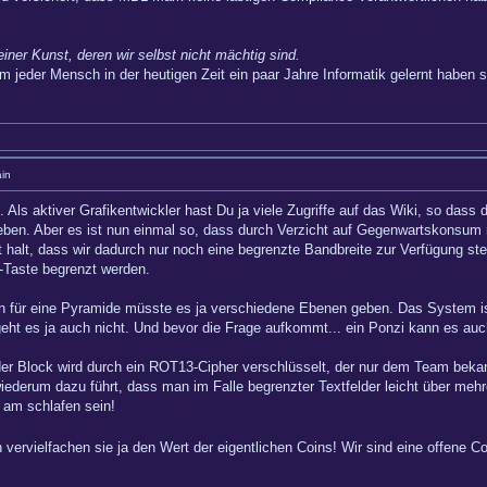
einer Kunst, deren wir selbst nicht mächtig sind.
m jeder Mensch in der heutigen Zeit ein paar Jahre Informatik gelernt haben so
in
n. Als aktiver Grafikentwickler hast Du ja viele Zugriffe auf das Wiki, so dass
erleben. Aber es ist nun einmal so, dass durch Verzicht auf Gegenwartskonsu
st halt, dass wir dadurch nur noch eine begrenzte Bandbreite zur Verfügung st
5-Taste begrenzt werden.
 für eine Pyramide müsste es ja verschiedene Ebenen geben. Das System ist al
ht es ja auch nicht. Und bevor die Frage aufkommt... ein Ponzi kann es auch 
der Block wird durch ein ROT13-Cipher verschlüsselt, der nur dem Team bekann
ederum dazu führt, dass man im Falle begrenzter Textfelder leicht über mehr
 am schlafen sein!
vervielfachen sie ja den Wert der eigentlichen Coins! Wir sind eine offene 