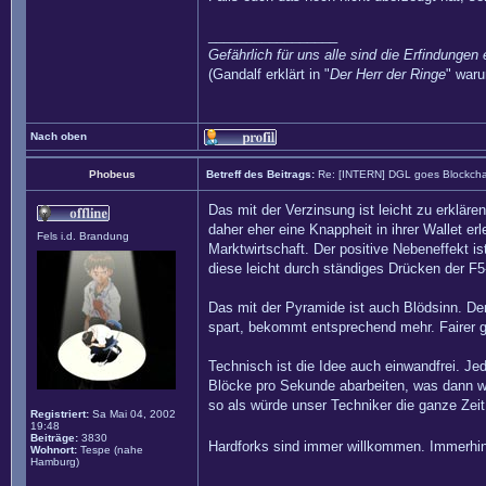
_________________
Gefährlich für uns alle sind die Erfindungen 
(Gandalf erklärt in "
Der Herr der Ringe
" waru
Nach oben
Phobeus
Betreff des Beitrags:
Re: [INTERN] DGL goes Blockcha
Das mit der Verzinsung ist leicht zu erkläre
daher eher eine Knappheit in ihrer Wallet 
Fels i.d. Brandung
Marktwirtschaft. Der positive Nebeneffekt i
diese leicht durch ständiges Drücken der F
Das mit der Pyramide ist auch Blödsinn. Den
spart, bekommt entsprechend mehr. Fairer ge
Technisch ist die Idee auch einwandfrei. Je
Blöcke pro Sekunde abarbeiten, was dann wi
so als würde unser Techniker die ganze Zeit
Registriert:
Sa Mai 04, 2002
19:48
Beiträge:
3830
Hardforks sind immer willkommen. Immerhin 
Wohnort:
Tespe (nahe
Hamburg)
_________________