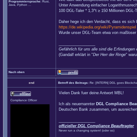
Programmiersprache:
Rust,
Unter Anwendung einfacher Logarithmusrech
Java, Python …
100 DGL-Taler * 1,3^t ≥ 150 Millionen DGL-T
Daher hege ich den Verdacht, dass es sich b
https://de.wikipedia.org/wiki/Pyramidenspiel
Wurde unser DGL-Team etwa von maßloser G
_________________
Gefährlich für uns alle sind die Erfindungen 
(Gandalf erklärt in "
Der Herr der Ringe
" waru
Nach oben
end
Betreff des Beitrags:
Re: [INTERN] DGL goes Blockcha
Vielen Dank fuer deine Antwort MBL!
Compliance Officer
Ich als neuernannter
DGL Compliance Beau
Deutschen Bank zusammen, um ausreichend In
_________________
offizieller DGL Compliance Beauftragter
Never run a changing system! (oder so)