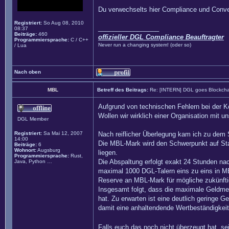
Du verwechselts hier Compliance und Conven
Registriert:
So Aug 08, 2010
_________________
08:37
Beiträge:
460
offizieller DGL Compliance Beauftragter
Programmiersprache:
C / C++
Never run a changing system! (oder so)
/ Lua
Nach oben
MBL
Betreff des Beitrags:
Re: [INTERN] DGL goes Blockcha
Aufgrund von technischen Fehlern bei der K
Wollen wir wirklich einer Organisation mit 
DGL Member
Registriert:
Sa Mai 12, 2007
Nach reiflicher Überlegung kam ich zu dem 
14:00
Die MBL-Mark wird den Schwerpunkt auf Stab
Beiträge:
6
Wohnort:
Augsburg
liegen.
Programmiersprache:
Rust,
Die Abspaltung erfolgt exakt 24 Stunden na
Java, Python …
maximal 1000 DGL-Talern eins zu eins in M
Reserve an MBL-Mark für mögliche zukünft
Insgesamt folgt, dass die maximale Geldme
hat. Zu erwarten ist eine deutlich geringe 
damit eine anhaltendende Wertbeständigkeit 
Falls euch das noch nicht überzeugt hat, s