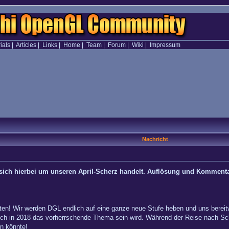
ials
|
Articles
|
Links
|
Home
|
Team
|
Forum
|
Wiki
|
Impressum
Nachricht
es sich hierbei um unseren April-Scherz handelt. Auflösung und Komment
ten! Wir werden DGL endlich auf eine ganze neue Stufe heben und uns bereitwil
uch in 2018 das vorherrschende Thema sein wird. Während der Reise nach Sc
en könnte!