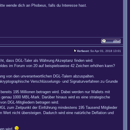
te wende dich an Phobeus, falls du Interesse hast.
Verfasst:
So Apr 01, 2018 13:01
cht, dass DGL-Taler als Währung Akzeptanz finden wird.
tfeldes im Forum von 20 auf beispielsweise 42 Zeichen erhöhen kann?
rung von den unverantwortlichen DGL-Talern abzuspalten.
nkryptographische Verschlüsselungs- und Signaturverfahren zu Grunde
ereits 195 Millionen betragen wird. Dabei werden nur Wallets mit
 genau 1000 MBL-Mark. Darüber hinaus wird es eine strategische
on DGL-Mitgliedern betragen wird.
DGL zum Zeitpunkt der Einführung mindestens 195 Tausend Mitglieder
 Wert nicht übersteigen. Dadurch wird eine natürliche Deflation und
ben wird.