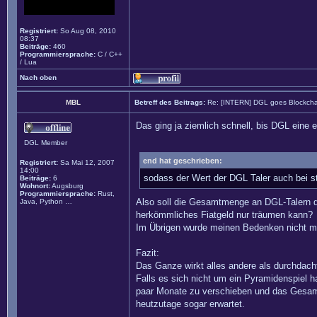
Registriert:
So Aug 08, 2010
08:37
Beiträge:
460
Programmiersprache:
C / C++
/ Lua
Nach oben
MBL
Betreff des Beitrags:
Re: [INTERN] DGL goes Blockcha
Das ging ja ziemlich schnell, bis DGL eine
DGL Member
end hat geschrieben:
Registriert:
Sa Mai 12, 2007
14:00
sodass der Wert der DGL Taler auch bei st
Beiträge:
6
Wohnort:
Augsburg
Programmiersprache:
Rust,
Also soll die Gesamtmenge an DGL-Talern do
Java, Python …
herkömmliches Fiatgeld nur träumen kann?
Im Übrigen wurde meinen Bedenken nicht mit
Fazit:
Das Ganze wirkt alles andere als durchdach
Falls es sich nicht um ein Pyramidenspiel h
paar Monate zu verschieben und das Gesamt
heutzutage sogar erwartet.