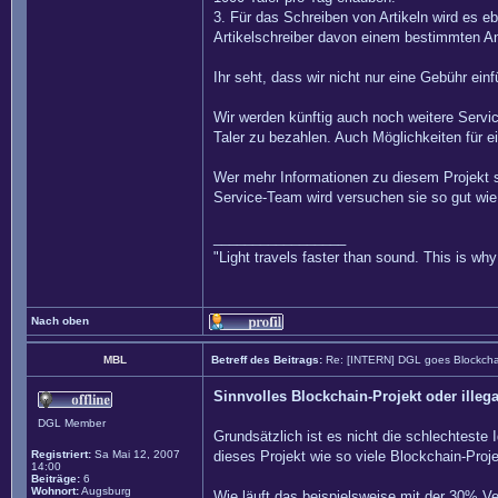
3. Für das Schreiben von Artikeln wird es eb
Artikelschreiber davon einem bestimmten Ant
Ihr seht, dass wir nicht nur eine Gebühr ei
Wir werden künftig auch noch weitere Servic
Taler zu bezahlen. Auch Möglichkeiten für ei
Wer mehr Informationen zu diesem Projekt 
Service-Team wird versuchen sie so gut wie
_________________
"Light travels faster than sound. This is w
Nach oben
MBL
Betreff des Beitrags:
Re: [INTERN] DGL goes Blockcha
Sinnvolles Blockchain-Projekt oder illeg
DGL Member
Grundsätzlich ist es nicht die schlechteste 
Registriert:
Sa Mai 12, 2007
dieses Projekt wie so viele Blockchain-Proj
14:00
Beiträge:
6
Wohnort:
Augsburg
Wie läuft das beispielsweise mit der 30% V