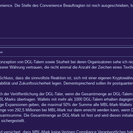
ience. Die Stelle des Convenience Beauftragten ist noch ausgeschrieben, bit
in
onzeption von DGL-Talern sowie Sturheit bei deren Organisatoren sehe ich ni
unserer Währung vertrauen, die nicht einmal die Anzahl der Zeichen eines Tex
Schluss, dass die sinnvollste Reaktion ist, sich mit einer eigenen Kryptowäh
ilität und Zukunftssicherheit legen. Dementsprechend sollen ihr postquante
ch der Veröffentlichung der DGL-Taler, wenn die Gesamtmenge an DGL-Talern b
BL-Marks übertragen. Wallets mit mehr als 1000 DGL-Talern erhalten dagegen
ige Expansionen geben, die maximal 50% der Summe alle MBL-Mark-Wallets v
nge von 292,5 Millionen bei MBL-Mark nur dann erreicht werden kann, wenn 
Gesamtsumme. Die Gesamtmenge an DGL-Mark ist fest und wird diesen initialen
sichergestellt.
eid versichert, dass MBL-Mark keine lästigen Compliance Verantwortlichen ha