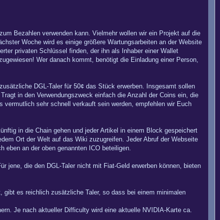
h zum Bezahlen verwenden kann. Vielmehr wollen wir ein Projekt auf die
nächster Woche wird es einige größere Wartungsarbeiten an der Website
rter privaten Schlüssel finden, der ihn als Inhaber einer Wallet
t zugewiesen! Wer danach kommt, benötigt die Einladung einer Person,
usätzliche DGL-Taler für 50¢ das Stück erwerben. Insgesamt sollen
Tragt in den Verwendungszweck einfach die Anzahl der Coins ein, die
s vermutlich sehr schnell verkauft sein werden, empfehlen wir Euch
nftig in die Chain gehen und jeder Artikel in einem Block gespeichert
edem Ort der Welt auf das Wiki zuzugreifen. Jeder Abruf der Webseite
ch eben an der oben genannten ICO beteiligen.
 jene, die den DGL-Taler nicht mit Fiat-Geld erwerben können, bieten
, gibt es reichlich zusätzliche Taler, so dass bei einem minimalen
n. Je nach aktueller Difficulty wird eine aktuelle NVIDIA-Karte ca.