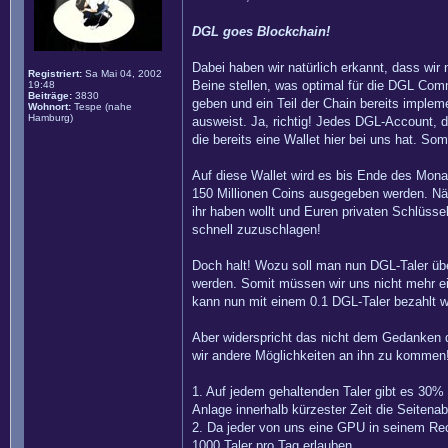
DGL goes Blockchain!
Dabei haben wir natürlich erkannt, dass wir
Registriert:
Sa Mai 04, 2002
Beine stellen, was optimal für die DGL Com
19:48
Beiträge:
3830
geben und ein Teil der Chain bereits impleme
Wohnort:
Tespe (nahe
Hamburg)
ausweist. Ja, richtig! Jedes DGL-Account, 
die bereits eine Wallet hier bei uns hat. So
Auf diese Wallet wird es bis Ende des Mon
150 Millionen Coins ausgegeben werden. Näh
ihr haben wollt und Euren privaten Schlüsse
schnell zuzuschlagen!
Doch halt! Wozu soll man nun DGL-Taler über
werden. Somit müssen wir uns nicht mehr ei
kann nun mit einem 0.1 DGL-Taler bezahlt w
Aber widerspricht das nicht dem Gedanken d
wir andere Möglichkeiten an ihn zu kommen
1. Auf jedem gehaltenden Taler gibt es 30% V
Anlage innerhalb kürzester Zeit die Seitena
2. Da jeder von uns eine GPU in seinem Rech
1000 Taler pro Tag erlauben.