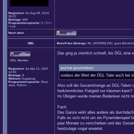
Registriert:
So Aug 08, 2010
08:37
Beiträge:
460
Programmiersprache:
C / C++
/ Lua
Nach oben
MBL
Betreff des Beitrags:
Re: [INTERN] DGL goes Blockcha
Das ging ja ziemlich schnell, bis DGL eine
DGL Member
end hat geschrieben:
Registriert:
Sa Mai 12, 2007
14:00
sodass der Wert der DGL Taler auch bei st
Beiträge:
6
Wohnort:
Augsburg
Programmiersprache:
Rust,
Also soll die Gesamtmenge an DGL-Talern do
Java, Python …
herkömmliches Fiatgeld nur träumen kann?
Im Übrigen wurde meinen Bedenken nicht mit
Fazit:
Das Ganze wirkt alles andere als durchdach
Falls es sich nicht um ein Pyramidenspiel h
paar Monate zu verschieben und das Gesamt
heutzutage sogar erwartet.