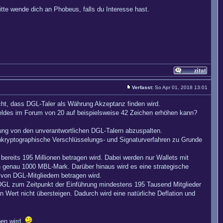
te wende dich an Phobeus, falls du Interesse hast.
Verfasst:
So Apr 01, 2018 13:01
cht, dass DGL-Taler als Währung Akzeptanz finden wird.
tfeldes im Forum von 20 auf beispielsweise 42 Zeichen erhöhen kann?
rung von den unverantwortlichen DGL-Talern abzuspalten.
nkryptographische Verschlüsselungs- und Signaturverfahren zu Grunde
ereits 195 Millionen betragen wird. Dabei werden nur Wallets mit
 genau 1000 MBL-Mark. Darüber hinaus wird es eine strategische
on DGL-Mitgliedern betragen wird.
DGL zum Zeitpunkt der Einführung mindestens 195 Tausend Mitglieder
 Wert nicht übersteigen. Dadurch wird eine natürliche Deflation und
ben wird.