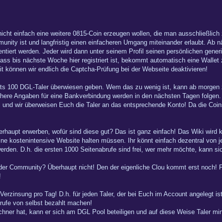
 nicht einfach eine weitere 0815-Coin erzeugen wollen, die man ausschließlic
munity ist und langfristig einen einfacheren Umgang miteinander erlaubt. Ab 
ntiert werden. Jeder wird dann unter seinem Profil seinen persönlichen generie
dass bis nächste Woche hier registriert ist, bekommt automatisch eine Walle
mit können wir endlich die Captcha-Prüfung bei der Webseite deaktivieren!
ats 100 DGL-Taler überwiesen geben. Wem das zu wenig ist, kann ab morgen z
ere Angaben für eine Bankverbindung werden in den nächsten Tagen folgen. 
l und wir überweisen Euch die Taler an das entsprechende Konto! Da die Coin
haupt erwerben, wofür sind diese gut? Das ist ganz einfach! Das Wiki wird kü
ne kostenintensive Website halten müssen. Ihr könnt einfach dezentral von j
erden. D.h. die ersten 1000 Seitenabrufe sind frei, wer mehr möchte, kann si
er Community? Überhaupt nicht! Den der eigenliche Clou kommt erst noch! Für
!
erzinsung pro Tag! D.h. für jeden Taler, der bei Euch im Account angelegt ist
brufe von selbst bezahlt machen!
ner hat, kann er sich am DGL Pool beteiligen und auf diese Weise Taler miner