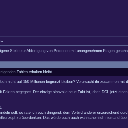
in
 eigene Stelle zur Abfertigung von Personen mit unangenehmen Fragen geschaf
eigenden Zahlen erhalten bleibt.
ch nicht auf 150 Millionen begrenzt bleiben? Verursacht ihr zusammen mit de
 Fakten begegnet. Der einzige sinnvolle neue Fakt ist, dass DGL jetzt einen
t.
andeln soll, so rate ich euch dringend, dem Vorbild anderer unzureichend dur
konzept zu überdenken. Das würde euch auch wahrscheinlich niemand übel 