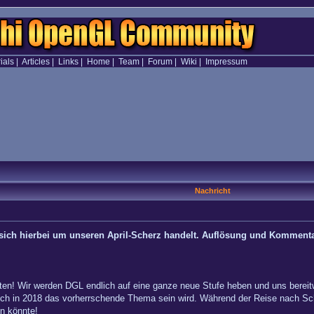
ials
|
Articles
|
Links
|
Home
|
Team
|
Forum
|
Wiki
|
Impressum
Nachricht
es sich hierbei um unseren April-Scherz handelt. Auflösung und Komment
ten! Wir werden DGL endlich auf eine ganze neue Stufe heben und uns bereitwil
uch in 2018 das vorherrschende Thema sein wird. Während der Reise nach Sc
en könnte!