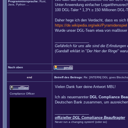
Programmiersprache:
Rust,
Unter Anwendung einfacher Logarithmusrech
Java, Python …
100 DGL-Taler * 1,3^t ≥ 150 Millionen DGL-T
Daher hege ich den Verdacht, dass es sich b
https://de.wikipedia.org/wiki/Pyramidenspiel
Wurde unser DGL-Team etwa von maßloser G
_________________
Gefährlich für uns alle sind die Erfindungen 
(Gandalf erklärt in "
Der Herr der Ringe
" waru
Nach oben
end
Betreff des Beitrags:
Re: [INTERN] DGL goes Blockcha
Vielen Dank fuer deine Antwort MBL!
Compliance Officer
Ich als neuernannter
DGL Compliance Beau
Deutschen Bank zusammen, um ausreichend In
_________________
offizieller DGL Compliance Beauftragter
Never run a changing system! (oder so)