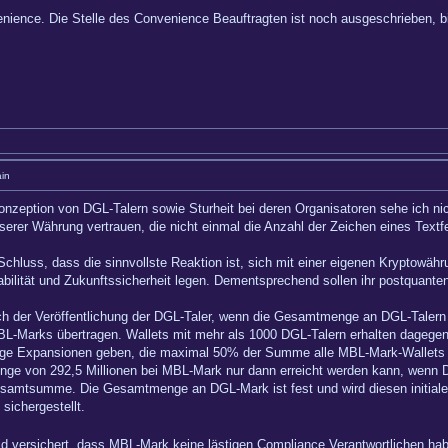
ience. Die Stelle des Convenience Beauftragten ist noch ausgeschrieben, bit
in
onzeption von DGL-Talern sowie Sturheit bei deren Organisatoren sehe ich ni
unserer Währung vertrauen, die nicht einmal die Anzahl der Zeichen eines Tex
Schluss, dass die sinnvollste Reaktion ist, sich mit einer eigenen Kryptowäh
ilität und Zukunftssicherheit legen. Dementsprechend sollen ihr postquante
ch der Veröffentlichung der DGL-Taler, wenn die Gesamtmenge an DGL-Talern b
BL-Marks übertragen. Wallets mit mehr als 1000 DGL-Talern erhalten dagegen
ige Expansionen geben, die maximal 50% der Summe alle MBL-Mark-Wallets v
nge von 292,5 Millionen bei MBL-Mark nur dann erreicht werden kann, wenn 
Gesamtsumme. Die Gesamtmenge an DGL-Mark ist fest und wird diesen initialen
sichergestellt.
eid versichert, dass MBL-Mark keine lästigen Compliance Verantwortlichen ha