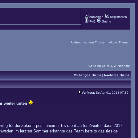
Anmelden
Registrieren
FAQ
Suche
Unbeantwortete Themen
|
Aktive Themen
Gehe zu Seite
1
,
2
Nächste
Vorheriges Thema
|
Nächstes Thema
Verfasst:
So Apr 01, 2018 07:36
ar weiter unten
lig für die Zukunft positionieren. Es steht außer Zweifel, dass 2017
hweden im letzten Sommer erkannte das Team bereits das riesige