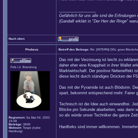
_________________
Gefährlich für uns alle sind die Erfindungen 
(Gandalf erklärt in "
Der Herr der Ringe
" waru
Nach oben
Phobeus
Betreff des Beitrags:
Re: [INTERN] DGL goes Blockcha
Das mit der Verzinsung ist leicht zu erkläre
daher eher eine Knappheit in ihrer Wallet 
Fels i.d. Brandung
Marktwirtschaft. Der positive Nebeneffekt i
diese leicht durch ständiges Drücken der F
Das mit der Pyramide ist auch Blödsinn. Den
spart, bekommt entsprechend mehr. Fairer ge
Technisch ist die Idee auch einwandfrei. Je
Blöcke pro Sekunde abarbeiten, was dann wi
so als würde unser Techniker die ganze Zeit
Registriert:
Sa Mai 04, 2002
19:48
Beiträge:
3830
Hardforks sind immer willkommen. Immerhin 
Wohnort:
Tespe (nahe
Hamburg)
_________________