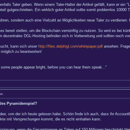
enfalls Taler geben. Wenn einem Taler-Halter der Artikel gefällt, kann er ein 
eil gutgeschrieben. Ein wirklich guter Artikel sollte somit problemlos 10000 
nführen, sondern auch eine Vielzahl an Möglichkeiten neue Taler zu verdienen.
es bereit stellen, um die Blockchain vernünftig zu nutzen. So wird es bei kün
n dezentrales DGL-Hosting befinden sich in Vorbereitung und sollten noch vor 
sucht, kann sich unser
http://files.delphigl.com/whitepaper.pdf
ansehen. Fragen
 möglich zu beantworten!
hy some people appear bright, before you can hear them speak..."
in
ales Pyramidenspiel?
Idee, von der ich heute gelesen habe. Schön finde ich auch, dass ihr Accountb
ekte mit Versprechungen kommt, die es nicht einhalten kann.
erzinsung, wenn die Gesamtmenge an Talern auf 150 Millionen beschränkt blei