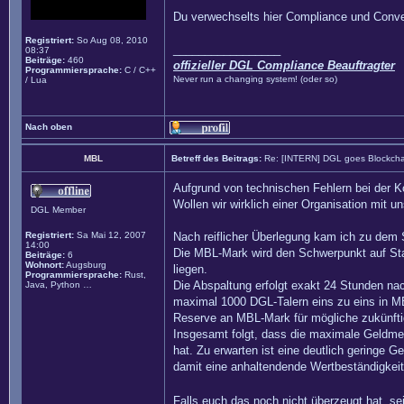
Du verwechselts hier Compliance und Conven
Registriert:
So Aug 08, 2010
_________________
08:37
Beiträge:
460
offizieller DGL Compliance Beauftragter
Programmiersprache:
C / C++
Never run a changing system! (oder so)
/ Lua
Nach oben
MBL
Betreff des Beitrags:
Re: [INTERN] DGL goes Blockcha
Aufgrund von technischen Fehlern bei der K
Wollen wir wirklich einer Organisation mit 
DGL Member
Registriert:
Sa Mai 12, 2007
Nach reiflicher Überlegung kam ich zu dem 
14:00
Die MBL-Mark wird den Schwerpunkt auf Stab
Beiträge:
6
Wohnort:
Augsburg
liegen.
Programmiersprache:
Rust,
Die Abspaltung erfolgt exakt 24 Stunden na
Java, Python …
maximal 1000 DGL-Talern eins zu eins in M
Reserve an MBL-Mark für mögliche zukünft
Insgesamt folgt, dass die maximale Geldme
hat. Zu erwarten ist eine deutlich geringe 
damit eine anhaltendende Wertbeständigkeit 
Falls euch das noch nicht überzeugt hat, s