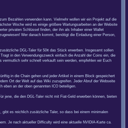
h zum Bezahlen verwenden kann. Vielmehr wollen wir ein Projekt auf die
nächster Woche wird es einige größere Wartungsarbeiten an der Website
rter privaten Schlüssel finden, der ihn als Inhaber einer Wallet
t zugewiesen! Wer danach kommt, benötigt die Einladung einer Person,
usätzliche DGL-Taler für 50¢ das Stück erwerben. Insgesamt sollen
Tragt in den Verwendungszweck einfach die Anzahl der Coins ein, die
s vermutlich sehr schnell verkauft sein werden, empfehlen wir Euch
nftig in die Chain gehen und jeder Artikel in einem Block gespeichert
edem Ort der Welt auf das Wiki zuzugreifen. Jeder Abruf der Webseite
ch eben an der oben genannten ICO beteiligen.
 jene, die den DGL-Taler nicht mit Fiat-Geld erwerben können, bieten
, gibt es reichlich zusätzliche Taler, so dass bei einem minimalen
n. Je nach aktueller Difficulty wird eine aktuelle NVIDIA-Karte ca.