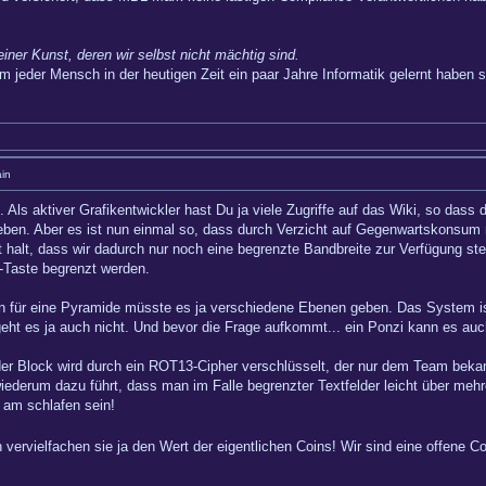
einer Kunst, deren wir selbst nicht mächtig sind.
m jeder Mensch in der heutigen Zeit ein paar Jahre Informatik gelernt haben so
in
n. Als aktiver Grafikentwickler hast Du ja viele Zugriffe auf das Wiki, so dass
erleben. Aber es ist nun einmal so, dass durch Verzicht auf Gegenwartskonsu
st halt, dass wir dadurch nur noch eine begrenzte Bandbreite zur Verfügung st
5-Taste begrenzt werden.
 für eine Pyramide müsste es ja verschiedene Ebenen geben. Das System ist al
ht es ja auch nicht. Und bevor die Frage aufkommt... ein Ponzi kann es auch 
der Block wird durch ein ROT13-Cipher verschlüsselt, der nur dem Team bekann
ederum dazu führt, dass man im Falle begrenzter Textfelder leicht über mehr
 am schlafen sein!
vervielfachen sie ja den Wert der eigentlichen Coins! Wir sind eine offene 