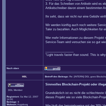
3. Für das Schreiben von Artikeln wird es eb
Artikelschreiber davon einem bestimmten Ant
Ihr seht, dass wir nicht nur eine Gebühr ei
Wir werden künftig auch noch weitere Servic
Taler zu bezahlen. Auch Möglichkeiten für ei
Wer mehr Informationen zu diesem Projekt 
Service-Team wird versuchen sie so gut wie
_________________
"Light travels faster than sound. This is w
Nach oben
MBL
Betreff des Beitrags:
Re: [INTERN] DGL goes Blockcha
Sinnvolles Blockchain-Projekt oder illeg
DGL Member
Grundsätzlich ist es nicht die schlechteste 
Registriert:
Sa Mai 12, 2007
dieses Projekt wie so viele Blockchain-Proj
14:00
Beiträge:
6
Wohnort:
Augsburg
Wie läuft das beispielsweise mit der 30% V