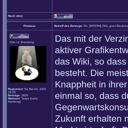
Nach oben
Phobeus
Betreff des Beitrags:
Re: [INTERN] DGL goes Blockcha
Das mit der Verzin
Fels i.d. Brandung
aktiver Grafikentw
das Wiki, so dass 
besteht. Die meis
Knappheit in ihrer
Registriert:
Sa Mai 04, 2002
19:48
einmal so, dass d
Beiträge:
3830
Wohnort:
Tespe (nahe
Hamburg)
Gegenwartskonsu
Zukunft erhalten 