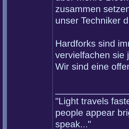
zusammen setzen k
unser Techniker d
Hardforks sind i
vervielfachen sie 
Wir sind eine of
______________
"Light travels fas
people appear bri
speak..."