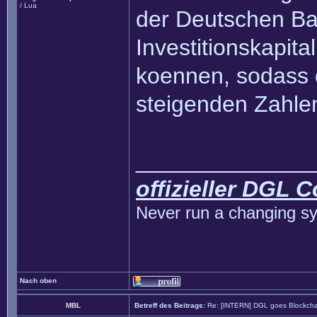
/ Lua
der Deutschen B
Investitionskapita
koennen, sodass 
steigenden Zahlen
______________
offizieller DGL 
Never run a changing sy
Nach oben
MBL
Betreff des Beitrags:
Re: [INTERN] DGL goes Blockcha