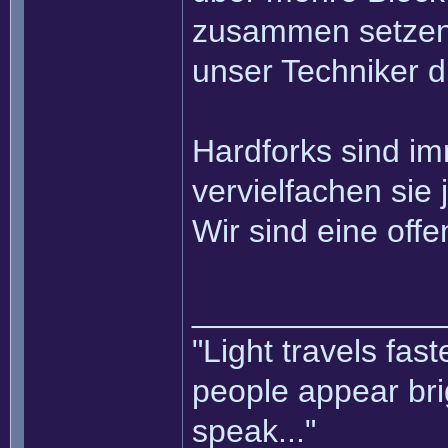
zusammen setzen k
unser Techniker d
Hardforks sind i
vervielfachen sie 
Wir sind eine of
______________
"Light travels fas
people appear bri
speak..."