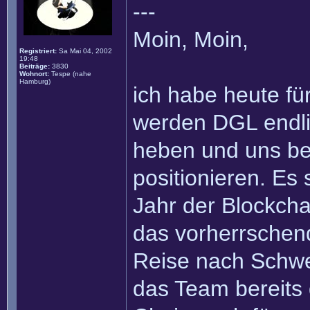
---
Moin, Moin,
Registriert:
Sa Mai 04, 2002
19:48
Beiträge:
3830
Wohnort:
Tespe (nahe
Hamburg)
ich habe heute fü
werden DGL endli
heben und uns bere
positionieren. Es
Jahr der Blockcha
das vorherrschen
Reise nach Schwe
das Team bereits 