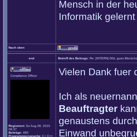
Mensch in der heu
Informatik gelernt
Nach oben
end
Betreff des Beitrags:
Re: [INTERN] DGL goes Blockcha
Vielen Dank fuer 
Compliance Officer
Ich als neuernan
Beauftragter
kann
genaustens durch
Registriert:
So Aug 08, 2010
08:37
Einwand unbegruen
Beiträge:
460
Programmiersprache:
C / C++