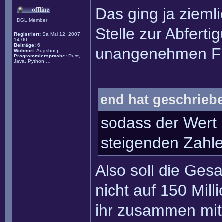
Das ging ja zieml
DGL Member
Stelle zur Abfert
Registriert:
Sa Mai 12, 2007
14:00
Beiträge:
6
unangenehmen Fr
Wohnort:
Augsburg
Programmiersprache:
Rust,
Java, Python …
end hat geschrieb
sodass der Wert 
steigenden Zahlen
Also soll die Ge
nicht auf 150 Mil
ihr zusammen mit