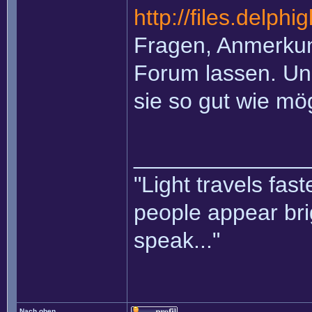
http://files.delph
Fragen, Anmerkung
Forum lassen. Un
sie so gut wie mö
______________
"Light travels fas
people appear bri
speak..."
Nach oben