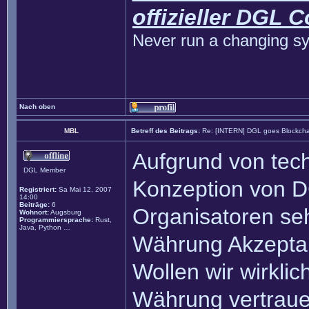
offizieller DGL 
Never run a changing sy
Nach oben
MBL
Betreff des Beitrags:
Re: [INTERN] DGL goes Blockcha
Aufgrund von tech
DGL Member
Konzeption von DG
Registriert:
Sa Mai 12, 2007
14:00
Beiträge:
6
Organisatoren seh
Wohnort:
Augsburg
Programmiersprache:
Rust,
Java, Python …
Währung Akzeptan
Wollen wir wirklic
Währung vertrauen