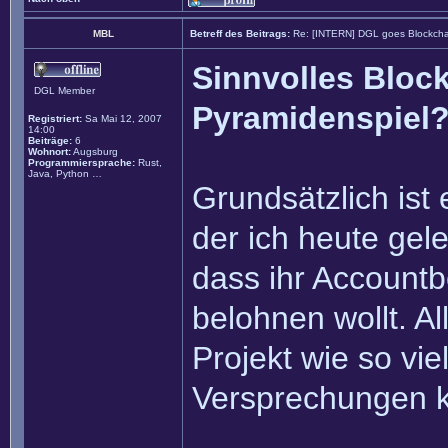
MBL
Betreff des Beitrags:
Re: [INTERN] DGL goes Blockcha
Sinnvolles Block
DGL Member
Pyramidenspiel
Registriert:
Sa Mai 12, 2007
14:00
Beiträge:
6
Wohnort:
Augsburg
Programmiersprache:
Rust,
Java, Python …
Grundsätzlich ist 
der ich heute gel
dass ihr Accountb
belohnen wollt. Al
Projekt wie so vie
Versprechungen ko