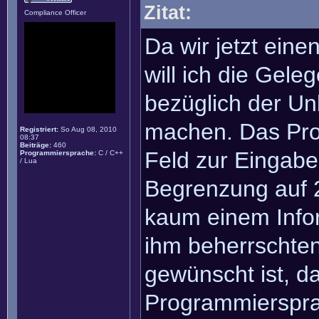
Zitat:
Compliance Officer
Da wir jetzt ein
will ich die Gel
bezüglich der Un
machen. Das Pro
Registriert:
So Aug 08, 2010
08:37
Beiträge:
460
Feld zur Eingab
Programmiersprache:
C / C++
/ Lua
Begrenzung auf 2
kaum einem Infor
ihm beherrschte
gewünscht ist, da
Programmiersprac