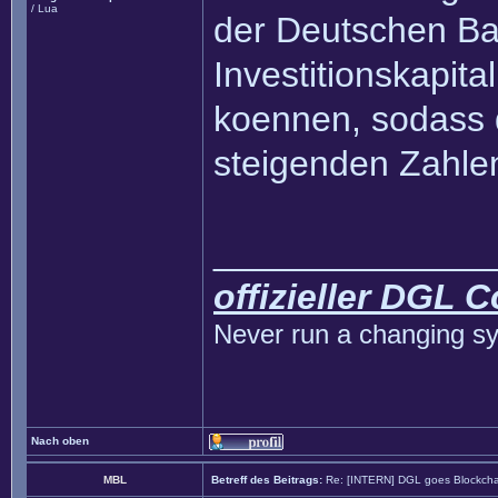
/ Lua
der Deutschen B
Investitionskapita
koennen, sodass 
steigenden Zahlen
______________
offizieller DGL 
Never run a changing sy
Nach oben
MBL
Betreff des Beitrags:
Re: [INTERN] DGL goes Blockcha