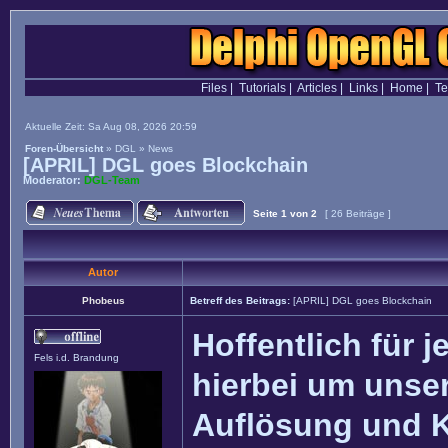
Files
|
Tutorials
|
Articles
|
Links
|
Home
|
T
Aktuelle Zeit: Sa Aug 08, 2026 20:59
Foren-Übersicht
»
DGL
»
News
[APRIL] DGL goes Blockchain
Moderator:
DGL-Team
Seite
1
von
2
[ 26 Beiträge ]
Autor
Phobeus
Betreff des Beitrags:
[APRIL] DGL goes Blockchain
Hoffentlich für j
Fels i.d. Brandung
hierbei um unser
Auflösung und 