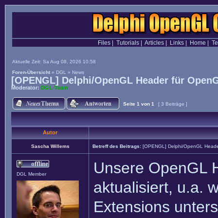
Files
|
Tutorials
|
Articles
|
Links
|
Home
|
T
Aktuelle Zeit: Sa Aug 08, 2026 10:58
Foren-Übersicht
»
DGL
»
News
[OPENGL] Delphi/OpenGL Header für OpenG
Moderator:
DGL-Team
Seite
1
von
1
[ 3 Beiträge ]
Autor
Sascha Willems
Betreff des Beitrags:
[OPENGL] Delphi/OpenGL Heade
Unsere OpenGL H
DGL Member
aktualisiert, u.a.
Extensions unterst