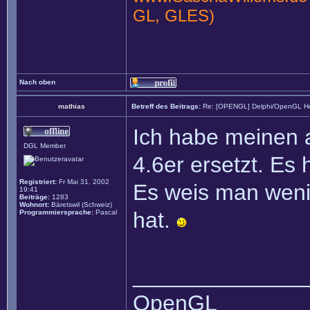
GL, GLES)
Nach oben
mathias
Betreff des Beitrags:
Re: [OPENGL] Delphi/OpenGL He
Ich habe meinen 
DGL Member
4.6er ersetzt. Es
Registriert:
Fr Mai 31, 2002
Es weis man weni
19:41
Beiträge:
1283
Wohnort:
Bäretswil (Schweiz)
hat.
Programmiersprache:
Pascal
______________
OpenGL