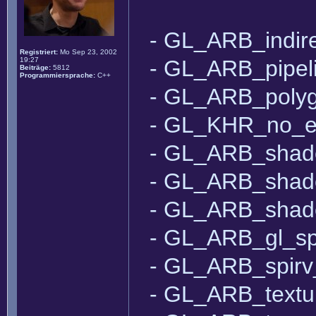
- GL_ARB_indir
Registriert:
Mo Sep 23, 2002
19:27
- GL_ARB_pipeli
Beiträge:
5812
Programmiersprache:
C++
- GL_ARB_polyg
- GL_KHR_no_e
- GL_ARB_shade
- GL_ARB_shad
- GL_ARB_shad
- GL_ARB_gl_sp
- GL_ARB_spirv
- GL_ARB_texture