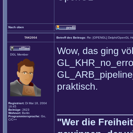
Nach oben
TAK2004
Betreff des Beitrags:
Re: [OPENGL] Delphi/OpenGL He
Wow, das ging völ
DGL Member
GL_KHR_no_erro
GL_ARB_pipeline_s
praktisch.
Registriert:
Di Mai 18, 2004
16:45
______________
Beiträge:
2623
Wohnort:
Berlin
Programmiersprache:
Go,
"Wer die Freihei
C/C++