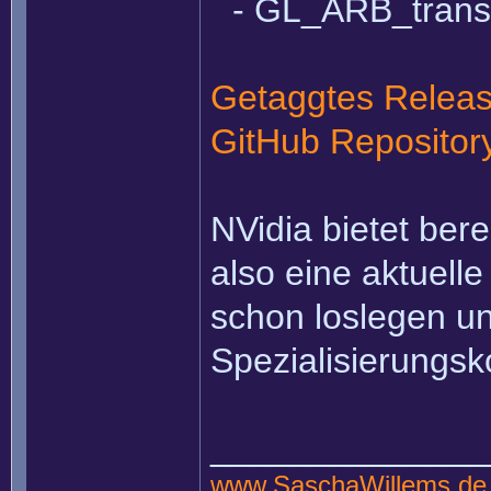
- GL_ARB_trans
Getaggtes Relea
GitHub Repositor
NVidia bietet ber
also eine aktuell
schon loslegen un
Spezialisierungsk
______________
www.SaschaWillems.de