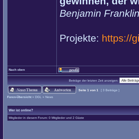
gewinnen, der w
Benjamin Frankli
Projekte:
https://
Nach oben
Beiträge der letzten Zeit anzeigen:
Seite
1
von
1
[ 3 Beiträge ]
Foren-Übersicht
»
DGL
»
News
Wer ist online?
Mitglieder in diesem Forum: 0 Mitglieder und 2 Gäste