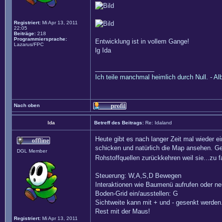
Registriert:
Mi Apr 13, 2011
22:05
Beiträge:
218
Programmiersprache:
Entwicklung ist in vollem Gange!
Lazarus/FPC
lg Ida
_________________
Ich teile manchmal heimlich durch Null. - Al
Nach oben
Ida
Betreff des Beitrags:
Re: Idaland
Heute gibt es nach langer Zeit mal wieder
schicken und natürlich die Map ansehen. Ge
DGL Member
Rohstoffquellen zurückkehren weil sie...zu
Steuerung: W,A,S,D Bewegen
Interaktionen wie Baumenü aufrufen oder ne
Boden-Grid ein/ausstellen: G
Sichtweite kann mit + und - gesenkt werden
Rest mit der Maus!
Registriert:
Mi Apr 13, 2011