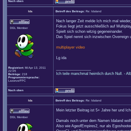
Nach oben
Ida
Betreff des Beitrags:
Re: Idaland
Nach langer Zeit melde Ich mich mal wieder,
Fokus liegt jetzt ausschließlich auf Multipl
DGL Member
Spielt sich schon witzig gegeneinander.
Das Spiel nennt sich inzwischen Overreign
multiplayer video
Lg ida
Registriert:
Mi Apr 13, 2011
_________________
22:05
Ich teile manchmal heimlich durch Null. - Al
Beiträge:
218
Programmiersprache:
Lazarus/FPC
Nach oben
Ida
Betreff des Beitrags:
Re: Idaland
Mein letzter Beitrag ist 5+ Jahre her und Ic
DGL Member
Damals noch unter dem Namen Idaland wollte
Also wie AgeofEmpires2, nur als Egoshooter.