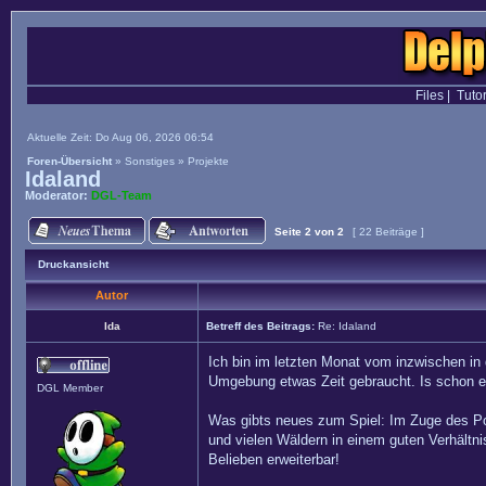
Files
|
Tutor
Aktuelle Zeit: Do Aug 06, 2026 06:54
Foren-Übersicht
»
Sonstiges
»
Projekte
Idaland
Moderator:
DGL-Team
Seite
2
von
2
[ 22 Beiträge ]
Druckansicht
Autor
Ida
Betreff des Beitrags:
Re: Idaland
Ich bin im letzten Monat vom inzwischen in
Umgebung etwas Zeit gebraucht. Is schon ei
DGL Member
Was gibts neues zum Spiel: Im Zuge des Po
und vielen Wäldern in einem guten Verhält
Belieben erweiterbar!