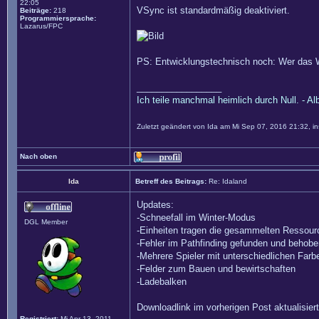
22:05
VSync ist standardmäßig deaktiviert.
Beiträge:
218
Programmiersprache:
Lazarus/FPC
PS: Entwicklungstechnisch noch: Wer das 
_________________
Ich teile manchmal heimlich durch Null. - Al
Zuletzt geändert von
Ida
am Mi Sep 07, 2016 21:32, in
Nach oben
Ida
Betreff des Beitrags:
Re: Idaland
Updates:
-Schneefall im Winter-Modus
DGL Member
-Einheiten tragen die gesammelten Ressour
-Fehler im Pathfinding gefunden und behoben
-Mehrere Spieler mit unterschiedlichen Farb
-Felder zum Bauen und bewirtschaften
-Ladebalken
Downloadlink im vorherigen Post aktualisiert
Registriert:
Mi Apr 13, 2011