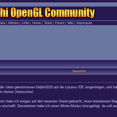
ials
|
Articles
|
Links
|
Home
|
Team
|
Forum
|
Wiki
|
Impressum
Nachricht
 die Jahre gekommenen Delphi2010 auf die Lazarus IDE umgestiegen, und hab 
n kleiner Unterschied.
rts habe ich einiges auf den neuesten Stand gebracht, einen brandneuen Map
nis erschafft. Desweiteren habe Ich einen Winter-Modus hinzugefügt, da s