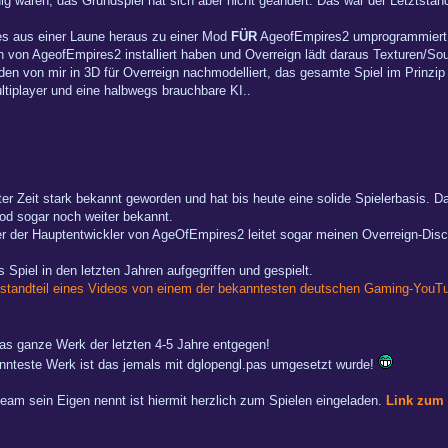
waren, das Grundspiel hat sich aber nicht geändert. Das war der Letztstand 
es aus einer Laune heraus zu einer Mod
FÜR
AgeofEmpires2 umprogrammiert
n von AgeofEmpires2 installiert haben und Overreign lädt daraus Texturen/So
den von mir in 3D für Overreign nachmodelliert, das gesamte Spiel im Prinzi
tiplayer und eine halbwegs brauchbare KI..
ter Zeit stark bekannt geworden und hat bis heute eine solide Spielerbasis. D
od sogar noch weiter bekannt.
einer der Hauptentwickler von AgeOfEmpires2 leitet sogar meinen Overreign-Dis
Spiel in den letzten Jahren aufgegriffen und gespielt.
tandteil eines Videos von einem der bekanntesten deutschen Gaming-YouTube
das ganze Werk der letzten 4-5 Jahre entgegen!
nnteste Werk ist das jemals mit dglopengl.pas umgesetzt wurde!
eam sein Eigen nennt ist hiermit herzlich zum Spielen eingeladen.
Link zum 