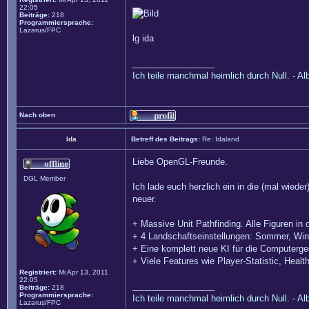
22:05
Beiträge:
218
Programmiersprache:
Lazarus/FPC
lg ida
_________________
Ich teile manchmal heimlich durch Null. - Al
Nach oben
Ida
Betreff des Beitrags:
Re: Idaland
Liebe OpenGL-Freunde.
DGL Member
Ich lade euch herzlich ein in die (mal wied
neuer.
+ Massive Unit Pathfinding. Alle Figuren in 
+ 4 Landschaftseinstellungen: Sommer, Wint
+ Eine komplett neue KI für die Computergegn
+ Viele Features wie Player-Statistic, Healt
Registriert:
Mi Apr 13, 2011
22:05
_________________
Beiträge:
218
Programmiersprache:
Ich teile manchmal heimlich durch Null. - Al
Lazarus/FPC