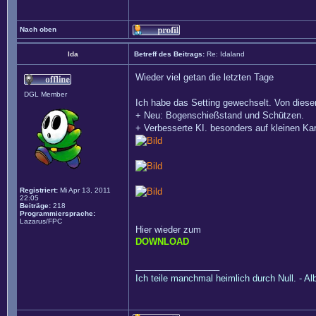
Nach oben
Ida
Betreff des Beitrags:
Re: Idaland
Wieder viel getan die letzten Tage
DGL Member
Ich habe das Setting gewechselt. Von diesen
+ Neu: Bogenschießstand und Schützen.
+ Verbesserte KI. besonders auf kleinen Ka
Registriert:
Mi Apr 13, 2011
22:05
Beiträge:
218
Programmiersprache:
Lazarus/FPC
Hier wieder zum
DOWNLOAD
_________________
Ich teile manchmal heimlich durch Null. - Al