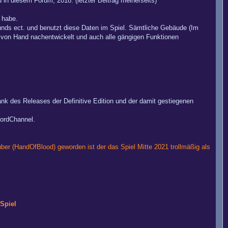
in diesem Forum, 2018. (letzter Beitrag meinerseits)
 habe.
unds ect. und benutzt diese Daten im Spiel. Sämtliche Gebäude (Im
p von Hand nachentwickelt und auch alle gängigen Funktionen
ank des Releases der Definitive Edition und der damit gestiegenen
cordChannel.
r (HandOfBlood) geworden ist der das Spiel Mitte 2021 trollmäßig als
Spiel