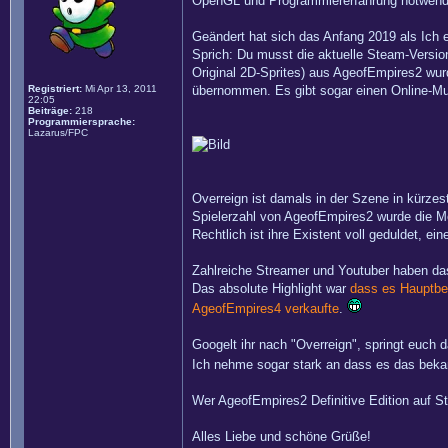
OpenGL und Programmiererfahrung notwendig 
Geändert hat sich das Anfang 2019 als Ich 
Sprich: Du musst die aktuelle Steam-Versio
Original 2D-Sprites) aus AgeofEmpires2 wur
Registriert:
Mi Apr 13, 2011
übernommen. Es gibt sogar einen Online-Mul
22:05
Beiträge:
218
Programmiersprache:
Lazarus/FPC
Overreign ist damals in der Szene in kürzes
Spielerzahl von AgeofEmpires2 wurde die M
Rechtlich ist ihre Existent voll geduldet, 
Zahlreiche Streamer und Youtuber haben das 
Das absolute Highlight war
dass es Hauptbes
AgeofEmpires4 verkaufte
.
Googelt ihr nach "Overreign", springt euch 
Ich nehme sogar stark an dass es das beka
Wer AgeofEmpires2 Definitive Edition auf St
Alles Liebe und schöne Grüße!