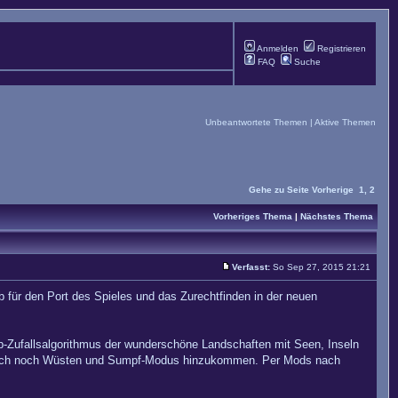
Anmelden
Registrieren
FAQ
Suche
Unbeantwortete Themen
|
Aktive Themen
Gehe zu Seite
Vorherige
1
,
2
Vorheriges Thema
|
Nächstes Thema
Verfasst:
So Sep 27, 2015 21:21
für den Port des Spieles und das Zurechtfinden in der neuen
-Zufallsalgorithmus der wunderschöne Landschaften mit Seen, Inseln
oll auch noch Wüsten und Sumpf-Modus hinzukommen. Per Mods nach