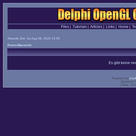
Files
|
Tutorials
|
Articles
|
Links
|
Home
|
T
Aktuelle Zeit: Sa Aug 08, 2026 15:55
Foren-Übersicht
Es gibt keine n
Powered by
php
Deutsche 
[ Time : 0.