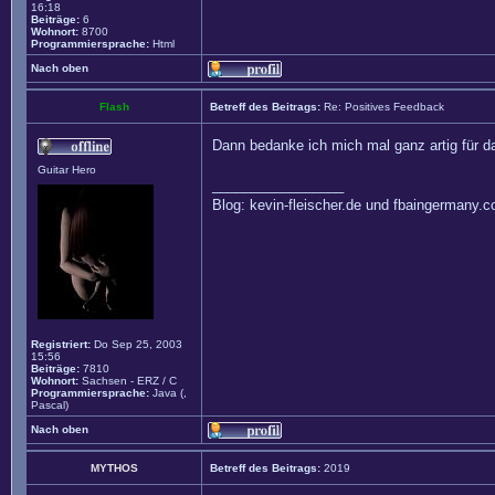
16:18
Beiträge:
6
Wohnort:
8700
Programmiersprache:
Html
Nach oben
Flash
Betreff des Beitrags:
Re: Positives Feedback
Dann bedanke ich mich mal ganz artig für d
Guitar Hero
_________________
Blog: kevin-fleischer.de und fbaingermany.
Registriert:
Do Sep 25, 2003
15:56
Beiträge:
7810
Wohnort:
Sachsen - ERZ / C
Programmiersprache:
Java (,
Pascal)
Nach oben
MYTHOS
Betreff des Beitrags:
2019