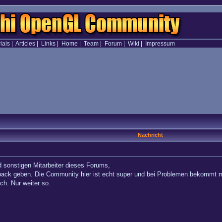
ials
|
Articles
|
Links
|
Home
|
Team
|
Forum
|
Wiki
|
Impressum
Nachricht
d sonstigen Mitarbeiter dieses Forums,
back geben. Die Community hier ist echt super und bei Problemen bekommt man
h. Nur weiter so.