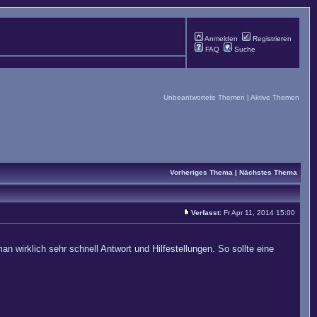
Anmelden
Registrieren
FAQ
Suche
Unbeantwortete Themen
|
Aktive Themen
Vorheriges Thema
|
Nächstes Thema
Verfasst:
Fr Apr 11, 2014 15:00
 wirklich sehr schnell Antwort und Hilfestellungen. So sollte eine