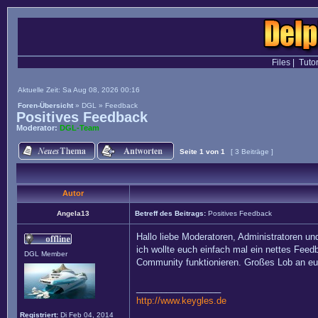
Files
|
Tutor
Aktuelle Zeit: Sa Aug 08, 2026 00:16
Foren-Übersicht
»
DGL
»
Feedback
Positives Feedback
Moderator:
DGL-Team
Seite
1
von
1
[ 3 Beiträge ]
Autor
Angela13
Betreff des Beitrags:
Positives Feedback
Hallo liebe Moderatoren, Administratoren un
ich wollte euch einfach mal ein nettes Feed
DGL Member
Community funktionieren. Großes Lob an euc
_________________
http://www.keygles.de
Registriert:
Di Feb 04, 2014