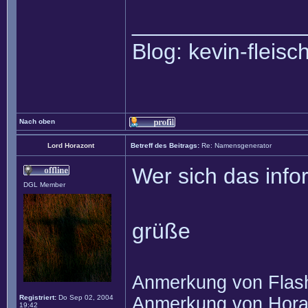
______________
Blog: kevin-fleis
Nach oben
Lord Horazont
Betreff des Beitrags:
Re: Namensgenerator
Wer sich das inf
DGL Member
grüße
Anmerkung von Flash
Registriert:
Do Sep 02, 2004
Anmerkung von Horaz
19:42