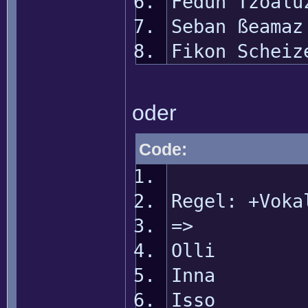
Fedun Tzoalu
Seban ßeamaz
Fikon Scheiz
oder
Code:
Regel: +Voka
=>
Olli
Inna
Isso