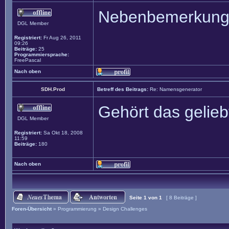
Nebenbemerkun
DGL Member
Registriert:
Fr Aug 26, 2011
09:26
Beiträge:
25
Programmiersprache:
FreePascal
Nach oben
SDH.Prod
Betreff des Beitrags:
Re: Namensgenerator
Gehört das gelieb
DGL Member
Registriert:
Sa Okt 18, 2008
11:59
Beiträge:
180
Nach oben
Seite
1
von
1
[ 8 Beiträge ]
Foren-Übersicht
»
Programmierung
»
Design Challenges