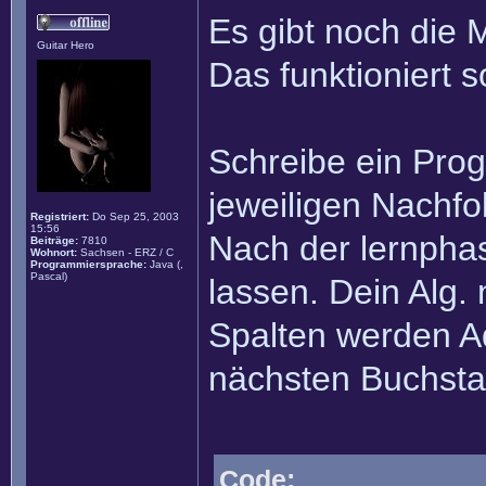
Es gibt noch die 
Guitar Hero
Das funktioniert s
Schreibe ein Pro
jeweiligen Nachfo
Registriert:
Do Sep 25, 2003
15:56
Nach der lernpha
Beiträge:
7810
Wohnort:
Sachsen - ERZ / C
Programmiersprache:
Java (,
Pascal)
lassen. Dein Alg.
Spalten werden Add
nächsten Buchsta
Code: