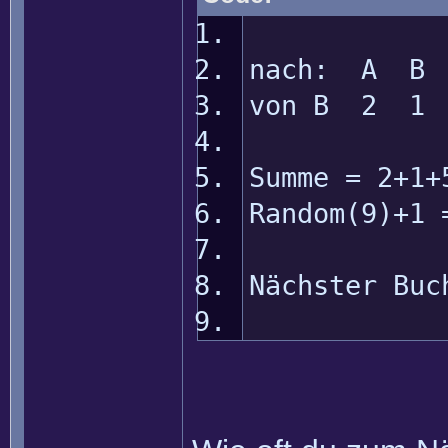
nach: A B
von B 2 1
Summe = 2+1+
Random(9)+1 
Nächster Buc