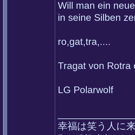
Will man ein neue
in seine Silben z
ro,gat,tra,....
Tragat von Rotra 
LG Polarwolf
______________
幸福は笑う人に来て ~~ k