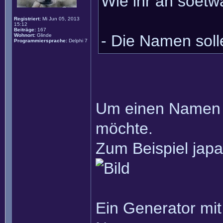
Wie ihr an soet
Registriert:
Mi Jun 05, 2013
15:12
Beiträge:
167
- Die Namen soll
Wohnort:
Glinde
Programmiersprache:
Delphi 7
Um einen Namen a
möchte.
Zum Beispiel jap
Ein Generator mi