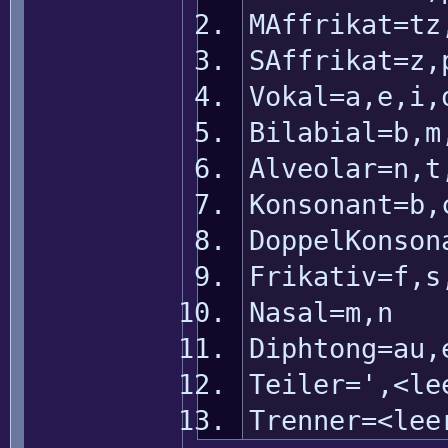
MAffrikat=tz
SAffrikat=z,
Vokal=a,e,i,
Bilabial=b,m
Alveolar=n,t
Konsonant=b,
DoppelKonson
Frikativ=f,s
Nasal=m,n
Diphtong=au,
Teiler=',<le
Trenner=<lee