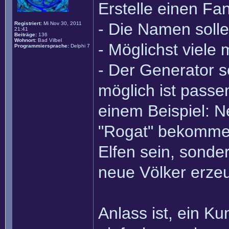
Erstelle einen Fa
- Die Namen solle
Registriert:
Mi Nov 30, 2011
21:41
Beiträge:
136
Wohnort:
Bad Vilbel
- Möglichst viele
Programmiersprache:
Delphi 7
- Der Generator so
möglich ist passe
einem Beispiel: N
"Rogat" bekommen 
Elfen sein, sonde
neue Völker erze
Anlass ist, ein K