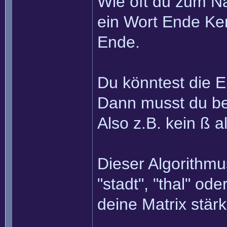
Wie oft du zum Nä
ein Wort Ende Ken
Ende.
Du könntest die E
Dann musst du be
Also z.B. kein ß 
Dieser Algorithmu
"stadt", "thal" o
deine Matrix stä