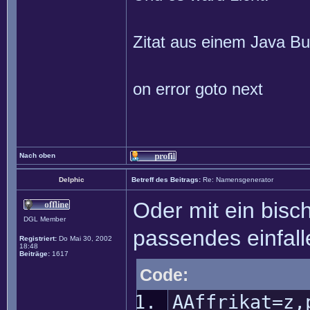
Zitat aus einem Java Buc
on error goto next
Nach oben
Delphic
Betreff des Beitrags:
Re: Namensgenerator
Oder mit ein bis
DGL Member
passendes einfall
Registriert:
Do Mai 30, 2002
18:48
Beiträge:
1617
Code:
AAffrikat=z,