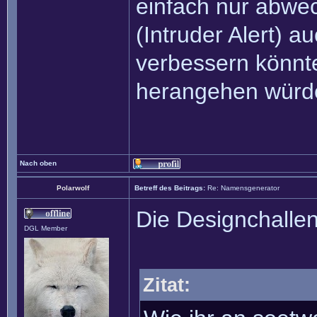
einfach nur abwec
(Intruder Alert) 
verbessern könnte
herangehen würde
Nach oben
Polarwolf
Betreff des Beitrags:
Re: Namensgenerator
Die Designchalle
DGL Member
Zitat: