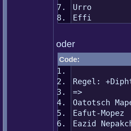
Urro
Effi
oder
Code:
Regel: +Diph
=>
Oatotsch Map
Eafut-Mopez
Eazid Nepakc