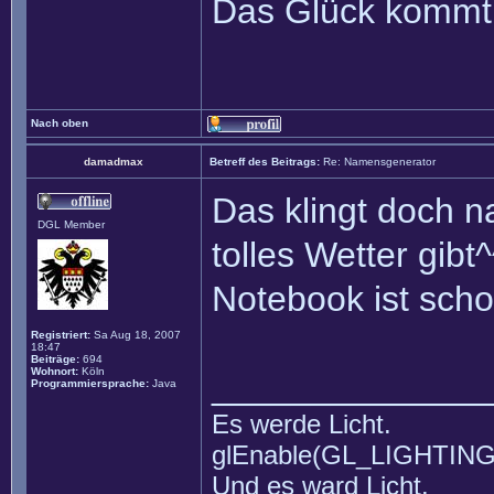
Das Glück kommt 
Nach oben
damadmax
Betreff des Beitrags:
Re: Namensgenerator
Das klingt doch 
DGL Member
tolles Wetter gibt^
Notebook ist sch
Registriert:
Sa Aug 18, 2007
18:47
Beiträge:
694
Wohnort:
Köln
______________
Programmiersprache:
Java
Es werde Licht.
glEnable(GL_LIGHTING
Und es ward Licht.