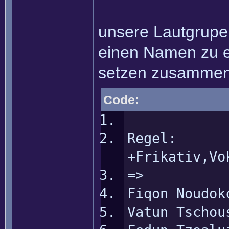
unsere Lautgrupe
einen Namen zu er
setzen zusamme
Code:
Regel:
+Frikativ,Vo
=>
Fiqon Noudok
Vatun Tschou