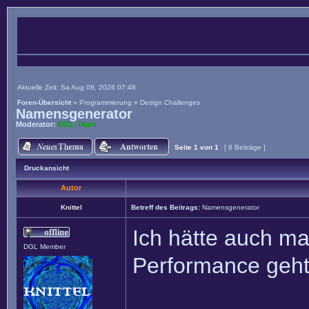
Aktuelle Zeit: Sa Aug 08, 2026 07:48
Foren-Übersicht
»
Programmierung
»
Design Challenges
Namensgenerator
Moderator:
DGL-Team
Seite
1
von
1
[ 8 Beiträge ]
Druckansicht
Autor
Knittel
Betreff des Beitrags:
Namensgenerator
Ich hätte auch ma
DGL Member
Performance geht