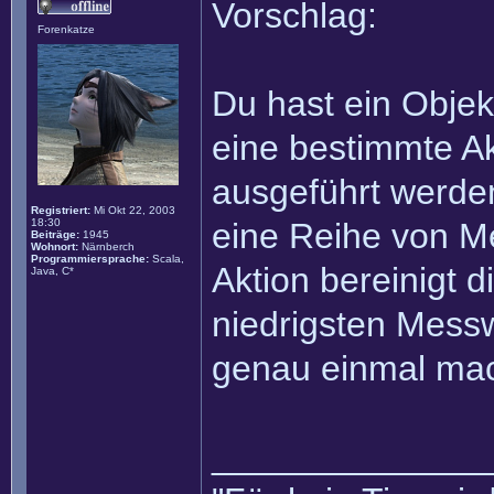
Vorschlag:
Forenkatze
Du hast ein Objek
eine bestimmte Ak
ausgeführt werden
Registriert:
Mi Okt 22, 2003
18:30
eine Reihe von M
Beiträge:
1945
Wohnort:
Närnberch
Programmiersprache:
Scala,
Aktion bereinigt 
Java, C*
niedrigsten Messw
genau einmal mach
______________