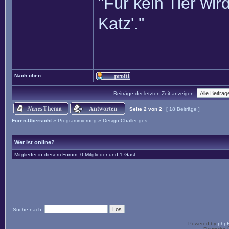
"Für kein Tier wird
Katz'."
Nach oben
Beiträge der letzten Zeit anzeigen:
Seite
2
von
2
[ 18 Beiträge ]
Foren-Übersicht
»
Programmierung
»
Design Challenges
Wer ist online?
Mitglieder in diesem Forum: 0 Mitglieder und 1 Gast
Suche nach:
Powered by
php