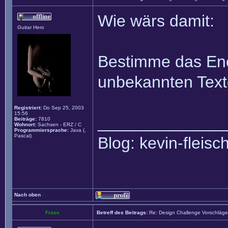
Wie wärs damit:
Guitar Hero
Bestimme das En
unbekannten Text
Registriert:
Do Sep 25, 2003
15:56
______________
Beiträge:
7810
Wohnort:
Sachsen - ERZ / C
Programmiersprache:
Java (,
Pascal)
Blog: kevin-fleis
Nach oben
Frase
Betreff des Beitrags:
Re: Design Challenge Vorschläge