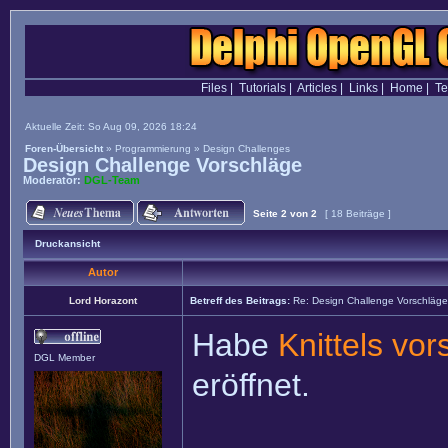
Files
|
Tutorials
|
Articles
|
Links
|
Home
|
T
Aktuelle Zeit: So Aug 09, 2026 18:24
Foren-Übersicht
»
Programmierung
»
Design Challenges
Design Challenge Vorschläge
Moderator:
DGL-Team
Seite
2
von
2
[ 18 Beiträge ]
Druckansicht
Autor
Lord Horazont
Betreff des Beitrags:
Re: Design Challenge Vorschläge
Habe
Knittels vo
DGL Member
eröffnet.