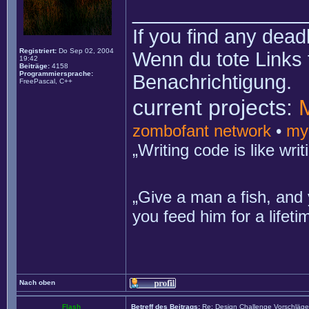
______________
If you find any dead
Registriert:
Do Sep 02, 2004
Wenn du tote Links 
19:42
Beiträge:
4158
Programmiersprache:
Benachrichtigung.
FreePascal, C++
current projects:
zombofant network
•
my
„Writing code is like wr
„Give a man a fish, and 
you feed him for a lifet
Nach oben
Flash
Betreff des Beitrags:
Re: Design Challenge Vorschläge